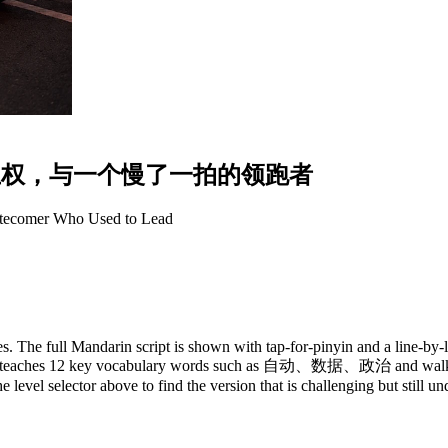
主
权
，
与
一
个
慢
了
一
拍
的
领
跑
者
atecomer Who Used to Lead
. The full Mandarin script is shown with tap-for-pinyin and a line-by-l
y. It teaches 12 key vocabulary words such as 自动、数据、政治 and walks 
 level selector above to find the version that is challenging but still u