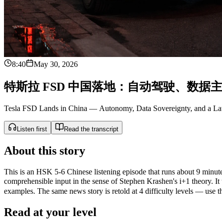
8:40
May 30, 2026
特
斯
拉
F
S
D
中
国
落
地
：
自
动
驾
驶
、
数
据
Tesla FSD Lands in China — Autonomy, Data Sovereignty, and a L
Listen first
Read the transcript
About this story
This is an HSK 5-6 Chinese listening episode that runs about 9 minutes
comprehensible input in the sense of Stephen Krashen's i+1 theor
examples. The same news story is retold at 4 difficulty levels — use the
Read at your level