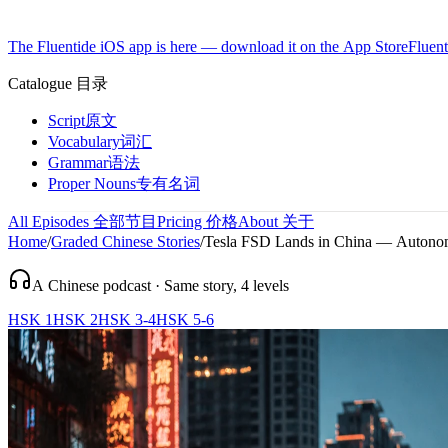
The Fluentide iOS app is here — download it on the App Store
Fluent
Catalogue
目录
Script
原文
Vocabulary
词汇
Grammar
语法
Proper Nouns
专有名词
All Episodes
全部节目
Pricing
价格
About
关于
Home
/
Graded Chinese Stories
/
Tesla FSD Lands in China — Autonom
A Chinese podcast · Same story, 4 levels
HSK 1
HSK 2
HSK 3-4
HSK 5-6