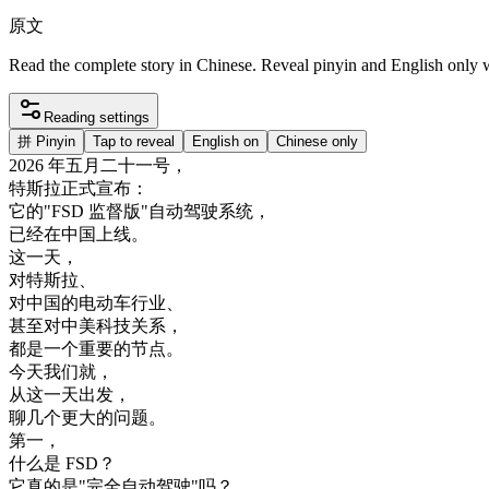
原文
Read the complete story in Chinese. Reveal pinyin and English only
Reading settings
拼
Pinyin
Tap to reveal
English on
Chinese only
2026
年
五月
二十
一号
，
特斯拉
正式
宣布
：
它的
"
FSD
监督
版
"
自动
驾驶
系统
，
已经
在
中国
上线
。
这
一天
，
对
特斯拉
、
对
中国
的
电
动
车
行业
、
甚至
对
中美
科技
关系
，
都是
一个
重要
的
节点
。
今天
我们
就
，
从
这
一天
出发
，
聊
几个
更大
的
问题
。
第一
，
什么
是
FSD
？
它
真的是
"
完全
自动
驾驶
"
吗
？