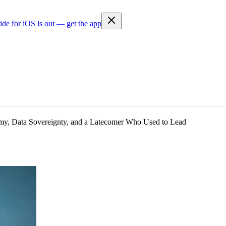
ide for iOS is out — get the app
y, Data Sovereignty, and a Latecomer Who Used to Lead