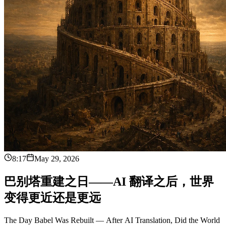
8:17
May 29, 2026
巴
别
塔
重
建
之
日
—
—
A
I
翻
译
之
后
，
世
界
变
得
更
近
还
是
更
远
The Day Babel Was Rebuilt — After AI Translation, Did the World