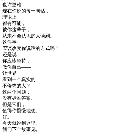
也许
更
难
—
—
现在
你
说的
每
一句
话
，
理论
上
，
都有
可能
，
被
你
这
辈子
，
从来
不会
认识
的
人
读
到
。
这
件
事
，
应该
改变
你
说话
的
方式
吗
？
还是
说
，
你
应该
坚持
，
做
你
自己
—
—
让
世界
，
看到
一个
真实
的
，
不
修饰
的
人
？
这
两
个
问题
，
没有
标准
答案
。
但是
它们
，
值得
你
慢慢地
想
。
好
。
今天
就
说
到
这里
。
我们
下
个
故事
见
。