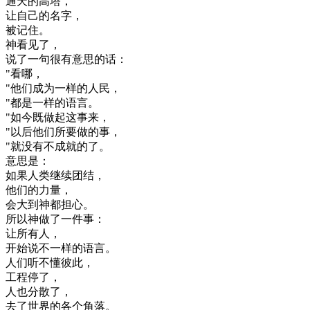
通
天
的
高塔
，
让
自己
的
名字
，
被
记住
。
神
看见
了
，
说
了
一句
很
有意思
的话
：
"
看
哪
，
"
他们
成为
一样
的
人民
，
"
都是
一样
的
语言
。
"
如今
既
做起
这
事
来
，
"
以后
他们
所要
做的
事
，
"
就
没有
不
成就
的
了
。
意思
是
：
如果
人类
继续
团结
，
他们
的
力量
，
会
大
到
神
都
担心
。
所以
神
做了
一件事
：
让
所有
人
，
开始
说
不
一样
的
语言
。
人们
听不懂
彼此
，
工程
停了
，
人
也
分散
了
，
去了
世界
的
各个
角落
。