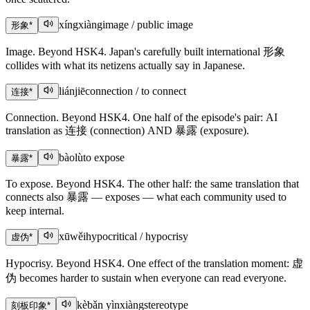
xíngxiàng
image / public image
形象
*
Image. Beyond HSK4. Japan's carefully built international 形象
collides with what its netizens actually say in Japanese.
liánjiē
connection / to connect
连接
*
Connection. Beyond HSK4. One half of the episode's pair: AI
translation as 连接 (connection) AND 暴露 (exposure).
bàolù
to expose
暴露
*
To expose. Beyond HSK4. The other half: the same translation that
connects also 暴露 — exposes — what each community used to
keep internal.
xūwěi
hypocritical / hypocrisy
虚伪
*
Hypocrisy. Beyond HSK4. One effect of the translation moment: 虚
伪 becomes harder to sustain when everyone can read everyone.
kèbǎn yìnxiàng
stereotype
刻板印象
*