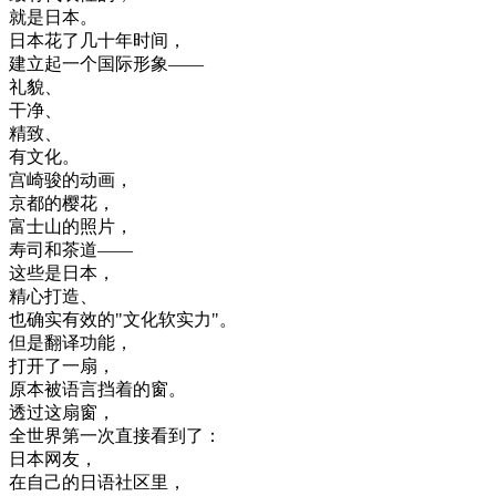
就是
日本
。
日本
花了
几十年
时间
，
建立起
一个
国际
形象
—
—
礼貌
、
干净
、
精致
、
有
文化
。
宫
崎
骏
的
动画
，
京都
的
樱花
，
富士山
的
照片
，
寿司
和
茶道
—
—
这些
是
日本
，
精心
打造
、
也
确实
有效
的
"
文化
软
实力
"
。
但是
翻译
功能
，
打开
了
一扇
，
原本
被
语言
挡着
的
窗
。
透过
这
扇
窗
，
全世界
第一次
直接
看到
了
：
日本
网友
，
在
自己
的
日语
社区
里
，