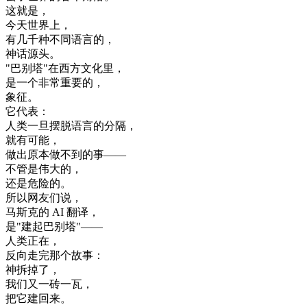
这
就是
，
今天
世界上
，
有
几千
种
不同
语言
的
，
神话
源头
。
"
巴
别
塔
"
在
西方
文化
里
，
是
一个
非常
重要
的
，
象征
。
它
代表
：
人类
一旦
摆脱
语言
的
分隔
，
就有
可能
，
做出
原本
做
不到
的
事
—
—
不管是
伟大
的
，
还是
危险
的
。
所以
网友
们
说
，
马
斯克
的
AI
翻译
，
是
"
建起
巴
别
塔
"
—
—
人类
正在
，
反向
走
完
那个
故事
：
神
拆掉
了
，
我们
又一
砖
一
瓦
，
把
它
建
回来
。