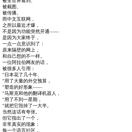
被
全世界
看到
、
被
截
图
、
被
传播
。
而
中文
互
联
网
，
之所以
最近
才
爆
，
不是
因为
功能
突然
开通
—
—
是
因为
大家
终于
，
一点
一点
意识
到了
：
原来
隔壁
的
网上
，
和
自己
想
的
不
一样
。
一位
阿拉伯
网友
的话
，
被
很多
人
引用
：
"
日本
花了
几十年
、
"
用
了
大量
的
外交
预算
，
"
塑造
的
好
形象
—
—
"
马
斯克
和
他的
翻译
机器
人
，
"
用
了
不到
一星期
，
"
就把
它
毁掉
了一
大半
。
当然
这
话
有
夸张
。
但
它
指出
了
一个
，
非常
真实
的
现象
：
每
一个
语言
社区
，