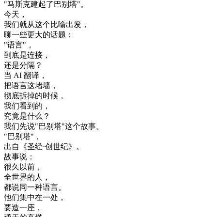
"
马
斯克
建起
了
巴
别
塔
"
。
今天
，
我们
就
从
这个
比喻
出发
，
聊
一些
更大
的
话题
：
"
语言
"
，
到底是
连接
，
还是
分隔
？
当
AI
翻译
，
把
语言
这
堵
墙
，
彻底
拆掉
的
时候
，
我们
看到
的
，
究竟是
什么
？
我们
先
说
"
巴
别
塔
"
这个
故事
。
"
巴
别
塔
"
，
出自
《
圣经
·
创
世纪
》
。
故事
说
：
很久
以前
，
全世界
的
人
，
都
说
同
一种
语言
。
他们
集中
在
一
处
，
要
造
一座
，