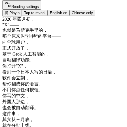
Reading settings
拼
Pinyin
Tap to reveal
English on
Chinese only
2026
年
四月
初
，
"
X
"
—
—
也就是
马
斯克
手里
的
，
那个
原来
叫
"
推
特
"
的
平台
—
—
向
全球
用户
，
正式
开放
了
，
基于
Grok
人工
智能
的
，
自动
翻译
功能
。
你
打开
"
X
"
，
看到
一个
日本人
写的
日语
，
软件
会
立刻
，
帮
你
翻成
你的
语言
。
不用
你
点
任何
按钮
。
你
写的
中文
，
外国
人
那边
，
也
会
被
自动
翻译
。
这
件
事
，
其实
从
三
月底
，
就在
分批
上线
。