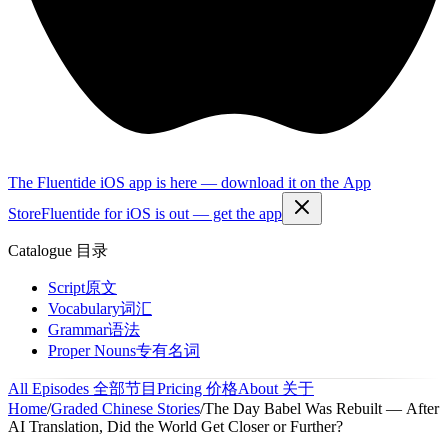
The Fluentide iOS app is here — download it on the App
Store
Fluentide for iOS is out — get the app
Catalogue
目录
Script
原文
Vocabulary
词汇
Grammar
语法
Proper Nouns
专有名词
All Episodes
全部节目
Pricing
价格
About
关于
Home
/
Graded Chinese Stories
/
The Day Babel Was Rebuilt — After
AI Translation, Did the World Get Closer or Further?