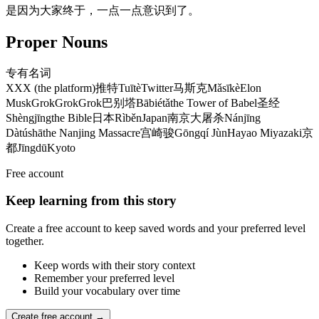
是因为大家终于，一点一点意识到了。
Proper Nouns
专有名词
X
X
X (the platform)
推特
Tuītè
Twitter
马斯克
Mǎsīkè
Elon
Musk
Grok
Grok
Grok
巴别塔
Bābiétǎ
the Tower of Babel
圣经
Shèngjīng
the Bible
日本
Rìběn
Japan
南京大屠杀
Nánjīng
Dàtúshā
the Nanjing Massacre
宫崎骏
Gōngqí Jùn
Hayao Miyazaki
京
都
Jīngdū
Kyoto
Free account
Keep learning from this story
Create a free account to keep saved words and your preferred level
together.
Keep words with their story context
Remember your preferred level
Build your vocabulary over time
Create free account →