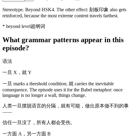
Stereotype. Beyond HSK4. The other effect: 刻板印象 also gets
reinforced, because the most extreme content travels farthest.
*
beyond level
超纲词
What grammar patterns appear in this
episode?
语法
一旦 X，就 Y
一旦 marks a threshold condition; 就 carries the inevitable
consequence. The episode uses it for the Babel metaphor: once
language is no longer a wall, things change.
人类一旦摆脱语言的分隔，就有可能，做出原本做不到的事
——
信任一旦没了，所有人都会受伤。
一方面 A，另一方面 B