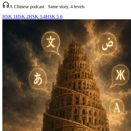
A Chinese podcast · Same story, 4 levels
HSK 1
HSK 2
HSK 3-4
HSK 5-6