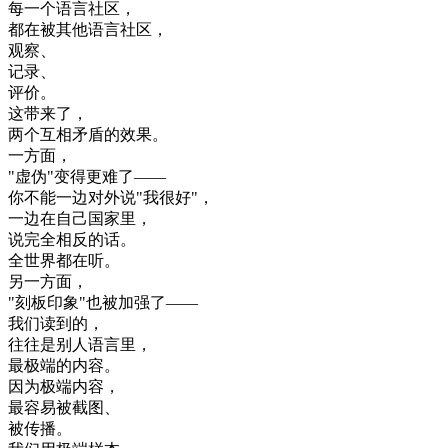
每
一个
语言
社区
，
都在
被
其他
语言
社区
，
观察
、
记录
、
评价
。
这
带来
了
，
两
个
互相
矛盾
的
效果
。
一方面
，
"
虚伪
"
变得
更
难了
—
—
你
不能
一边
对外
说
"
我
很好
"
，
一边
在
自己
国家
里
，
说
完全
相反
的话
。
全世界
都在
听
。
另一方面
，
"
刻板
印象
"
也
被
加强
了
—
—
我们
读
到
的
，
往往是
别人
语言
里
，
最
极端
的
内容
。
因为
极端
内容
，
最
容易
被
截
图
、
被
传播
。