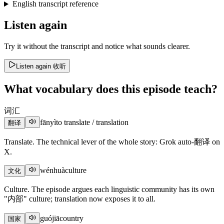
English transcript reference
Listen again
Try it without the transcript and notice what sounds clearer.
Listen again
收听
What vocabulary does this episode teach?
词汇
fānyì
to translate / translation
翻译
Translate. The technical lever of the whole story: Grok auto-翻译 on
X.
wénhuà
culture
文化
Culture. The episode argues each linguistic community has its own
"内部" culture; translation now exposes it to all.
guójiā
country
国家