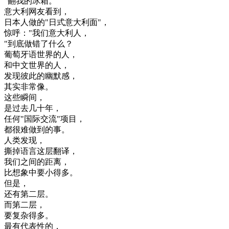
"
翻
我的
冰箱
。
意大利
网友
看到
，
日本人
做的
"
日
式
意大利
面
"
，
惊
呼
：
"
我们
意大利
人
，
"
到底
做
错
了
什么
？
葡萄牙语
世界
的
人
，
和
中文
世界
的
人
，
发现
彼此
的
幽默感
，
其实
非常
像
。
这些
瞬间
，
是
过去
几十年
，
任何
"
国际
交流
"
项目
，
都很
难
做到
的
事
。
人类
发现
，
撕掉
语言
这
层
翻译
，
我们
之间
的
距离
，
比
想象
中
要
小
得
多
。
但是
，
还有
第二
层
。
而
第二
层
，
要
复杂
得
多
。
最有
代表性
的
，