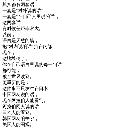
其实
都有
两
套话
—
—
一套
是
"
对外
说
的话
"
，
一套
是
"
在
自己
人
里
说
的话
"
。
这
两
套话
，
有
时候
差距
非常
大
。
以前
，
语言
是
天然
的
墙
，
把
"
对
内
说
的话
"
挡
在
内部
。
现在
，
这
堵
墙
倒了
。
你在
自己
语言
里
说的
每
一句
话
，
都
可能
，
被
全世界
读
到
。
更
重要
的是
：
这
件
事
不只
发生
在
日本
。
中国
网友
说
的话
，
现在
阿拉伯人
能
看到
。
阿拉伯
网友
说
的话
，
日本人
能
看到
。
韩国
网友
的
争吵
，
美国
人
能
围
观
。