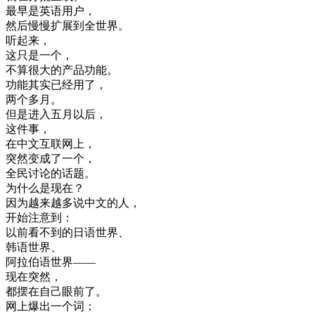
最早
是
英语
用户
，
然后
慢慢
扩展
到
全世界
。
听起来
，
这
只是
一个
，
不算
很大
的
产品
功能
。
功能
其实
已经
用
了
，
两
个
多
月
。
但是
进入
五月
以后
，
这
件
事
，
在
中文
互
联
网上
，
突然
变成
了
一个
，
全民
讨论
的
话题
。
为什么
是
现在
？
因为
越来越
多说
中文
的
人
，
开始
注意到
：
以前
看不到
的
日语
世界
、
韩语
世界
、
阿拉伯语
世界
—
—
现在
突然
，
都
摆
在
自己
眼前
了
。
网上
爆出
一个
词
：