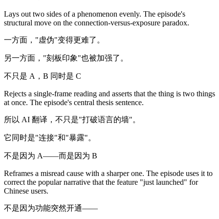
Lays out two sides of a phenomenon evenly. The episode's
structural move on the connection-versus-exposure paradox.
一方面，"虚伪"变得更难了。
另一方面，"刻板印象"也被加强了。
不只是 A，B 同时是 C
Rejects a single-frame reading and asserts that the thing is two things
at once. The episode's central thesis sentence.
所以 AI 翻译，不只是"打破语言的墙"。
它同时是"连接"和"暴露"。
不是因为 A——而是因为 B
Reframes a misread cause with a sharper one. The episode uses it to
correct the popular narrative that the feature "just launched" for
Chinese users.
不是因为功能突然开通——