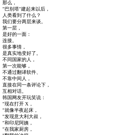
那么
，
"
巴
别
塔
"
建
起来
以后
，
人类
看到
了
什么
？
我们
要
分
两
层
来
谈
。
第
一层
，
是
好的
一面
：
连接
。
很多
事情
，
是
真实
地
变
好了
。
不同
国家
的
人
，
第一次
能够
，
不
通过
翻译
软件
、
不
靠
中间
人
，
直接
在
同
一条
评论
下
，
互相
对话
。
韩国
网友
开玩笑
说
：
"
现在
打开
X
，
"
就像
半夜
起床
，
"
发现
意大利
大叔
，
"
和
印尼
阿姨
，
"
在
我家
厨房
，