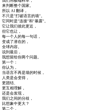
我们
用
极端
样本
，
来
判断
整个
国家
。
所以
AI
翻译
，
不只是
"
打破
语言
的
墙
"
。
它
同时
是
"
连接
"
和
"
暴露
"
。
它
让
我们
彼此
更近
，
但
它
也
让
，
每一个人
的
每
一句
话
，
变成
了
潜在
的
，
全球
内容
。
说
到
最后
，
我想
留给
你
两
个
问题
。
第
一个
：
你
认为
，
当
语言
不再是
墙
的
时候
，
人类
是
会
变得
，
更
团结
、
更
互相
理解
，
还是
会
发现
，
我们
之间
的
分歧
，
比
想象
中
更大
？
第二个
，