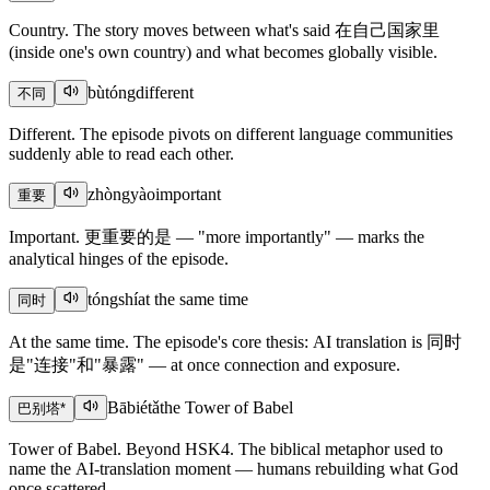
Country. The story moves between what's said 在自己国家里
(inside one's own country) and what becomes globally visible.
bùtóng
different
不同
Different. The episode pivots on different language communities
suddenly able to read each other.
zhòngyào
important
重要
Important. 更重要的是 — "more importantly" — marks the
analytical hinges of the episode.
tóngshí
at the same time
同时
At the same time. The episode's core thesis: AI translation is 同时
是"连接"和"暴露" — at once connection and exposure.
Bābiétǎ
the Tower of Babel
巴别塔
*
Tower of Babel. Beyond HSK4. The biblical metaphor used to
name the AI-translation moment — humans rebuilding what God
once scattered.