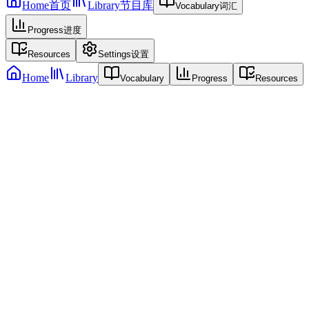
Home
首页
Library
节目库
Vocabulary
词汇
Progress
进度
Resources
Settings
设置
Home
Library
Vocabulary
Progress
Resources