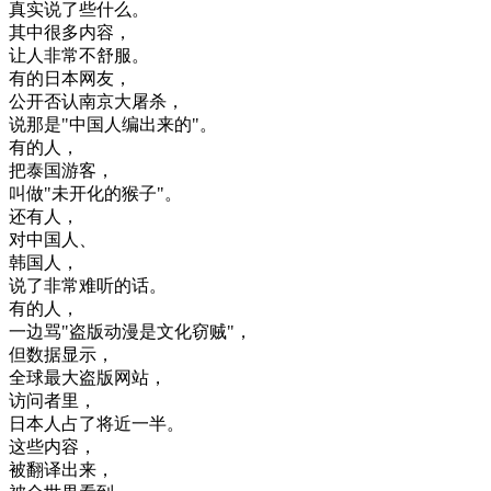
真实
说
了
些
什么
。
其中
很多
内容
，
让
人
非常
不
舒服
。
有
的
日本
网友
，
公开
否认
南京
大屠杀
，
说
那是
"
中国人
编
出来
的
"
。
有
的
人
，
把
泰国
游客
，
叫做
"
未
开化
的
猴子
"
。
还有
人
，
对
中国人
、
韩国
人
，
说
了
非常
难
听
的话
。
有
的
人
，
一边
骂
"
盗版
动
漫
是
文化
窃贼
"
，
但
数据
显示
，
全球
最大
盗版
网站
，
访问
者
里
，
日本人
占了
将近
一半
。
这些
内容
，
被
翻译
出来
，