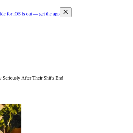
ide for iOS is out — get the app
y Seriously After Their Shifts End