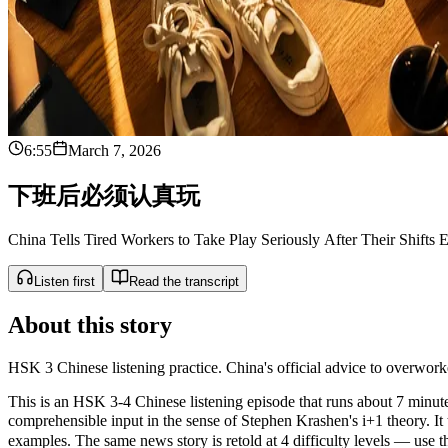
6:55
March 7, 2026
下
班
后
必
须
认
真
玩
China Tells Tired Workers to Take Play Seriously After Their Shifts 
Listen first
Read the transcript
About this story
HSK 3 Chinese listening practice. China's official advice to overworke
This is an HSK 3-4 Chinese listening episode that runs about 7 minutes
comprehensible input in the sense of Stephen Krashen's i+1 theor
examples. The same news story is retold at 4 difficulty levels — use the