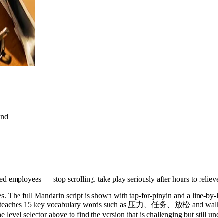
End
d employees — stop scrolling, take play seriously after hours to relieve
. The full Mandarin script is shown with tap-for-pinyin and a line-by-l
y. It teaches 15 key vocabulary words such as 压力、任务、放松 and walks 
 level selector above to find the version that is challenging but still u