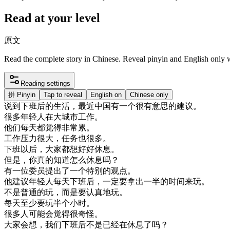
Read at your level
原文
Read the complete story in Chinese. Reveal pinyin and English only
Reading settings
拼
Pinyin
Tap to reveal
English on
Chinese only
说
到
下班
后
的
生活
，
最近
中国
有
一个
很
有意思
的
建议
。
很多
年轻
人
在
大
城市
工作
。
他们
每天
都
觉得
非常
累
。
工作
压力
很大
，
任务
也
很多
。
下班
以后
，
大家
都想
好好
休息
。
但是
，
你
真的
知道
怎么
休息
吗
？
有
一位
委员
提出
了
一个
特别
的
观点
。
他
建议
年轻
人
每天
下班
后
，
一定
要
拿出
一半
的
时间
来
玩
。
不是
普通
的
玩
，
而是
要
认真
地
玩
。
每天
至少
要
玩
半
个
小时
。
很多
人
可能
会
觉得很
奇怪
。
大家
会
想
，
我们
下班
后
不是
已经
在
休息
了
吗
？