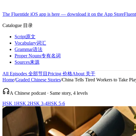
The Fluentide iOS app is here — download it on the App Store
Fluent
Catalogue
目录
Script
原文
Vocabulary
词汇
Grammar
语法
Proper Nouns
专有名词
Sources
来源
All Episodes
全部节目
Pricing
价格
About
关于
Home
/
Graded Chinese Stories
/
China Tells Tired Workers to Take Pla
A Chinese podcast · Same story, 4 levels
HSK 1
HSK 2
HSK 3-4
HSK 5-6