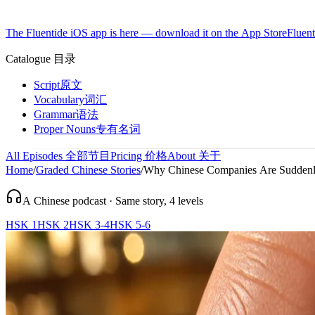
The Fluentide iOS app is here — download it on the App Store
Fluent
Catalogue
目录
Script
原文
Vocabulary
词汇
Grammar
语法
Proper Nouns
专有名词
All Episodes
全部节目
Pricing
价格
About
关于
Home
/
Graded Chinese Stories
/
Why Chinese Companies Are Suddenly
A Chinese podcast · Same story, 4 levels
HSK 1
HSK 2
HSK 3-4
HSK 5-6