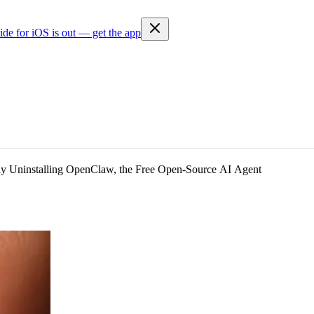
ide for iOS is out — get the app
 Uninstalling OpenClaw, the Free Open-Source AI Agent