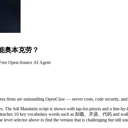
能
奥
本
克
劳
？
Free Open-Source AI Agent
a firms are uninstalling OpenClaw — server costs, code security, and 
. The full Mandarin script is shown with tap-for-pinyin and a line-by-l
y. It teaches 10 key vocabulary words such as 卸载、开源、代码 and walks 
 level selector above to find the version that is challenging but still u