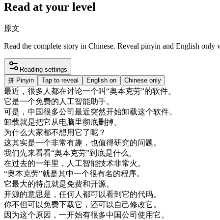
Read at your level
原文
Read the complete story in Chinese. Reveal pinyin and English only
Reading settings
拼
Pinyin
Tap to reveal
English on
Chinese only
最近
，
很多
人
都在
讨论
一个
叫
“
奥本
克
劳
”
的
软件
。
它是
一个
免费
的
人工
智能
助手
。
可是
，
中国
很多
公司
最近
突然
开始
卸
载
这个
软件
。
卸
载
就是
把
它
从
电脑
里
彻底
删掉
。
为什么
大家
都不
想用
它
了
呢
？
这
其实是
一个
非常
有趣
，
也
值得
研究
的
问题
。
我们
先
来
看看
“
奥本
克
劳
”
到底是
什么
。
在
过去
的
一年
里
，
人工
智能
技术
非常
火
。
“
奥本
克
劳
”
就是
其中
一个
很有
名
的
程序
。
它
最大
的
特点
就是
免费
和
开
源
。
开
源
的
意思
是
，
任何人
都可以
看到
它的
代码
。
你
不但
可以
免费
下载
它
，
还
可以
自己
修改
它
。
因为
这个
原因
，
一
开始
有
很多
中国
公司
使用
它
。