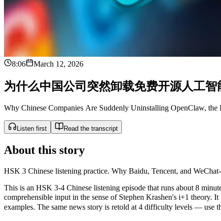
8:06
March 12, 2026
为
什
么
中
国
公
司
突
然
卸
载
免
费
开
源
人
工
智
Why Chinese Companies Are Suddenly Uninstalling OpenClaw, the 
Listen first
Read the transcript
About this story
HSK 3 Chinese listening practice. Why Baidu, Tencent, and WeChat-er
This is an HSK 3-4 Chinese listening episode that runs about 8 minutes
comprehensible input in the sense of Stephen Krashen's i+1 theor
examples. The same news story is retold at 4 difficulty levels — use the