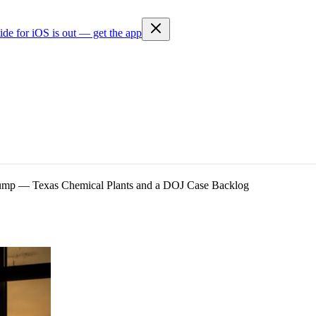
ide for iOS is out — get the app
mp — Texas Chemical Plants and a DOJ Case Backlog