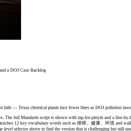
and a DOJ Case Backlog
alls — Texas chemical plants face fewer fines as DOJ pollution lawsu
. The full Mandarin script is shown with tap-for-pinyin and a line-by-l
y. It teaches 12 key vocabulary words such as 律师、健康、环境 and walks 
 level selector above to find the version that is challenging but still u