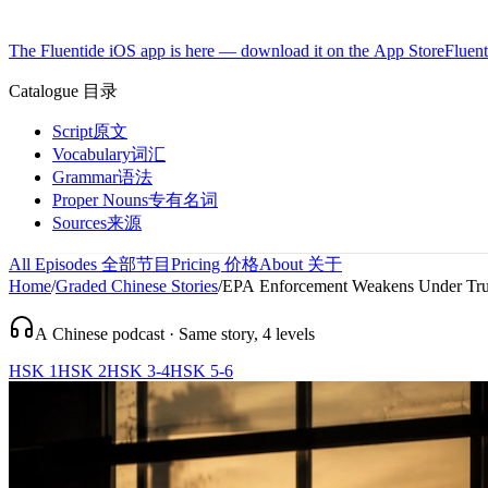
The Fluentide iOS app is here — download it on the App Store
Fluent
Catalogue
目录
Script
原文
Vocabulary
词汇
Grammar
语法
Proper Nouns
专有名词
Sources
来源
All Episodes
全部节目
Pricing
价格
About
关于
Home
/
Graded Chinese Stories
/
EPA Enforcement Weakens Under Tru
A Chinese podcast · Same story, 4 levels
HSK 1
HSK 2
HSK 3-4
HSK 5-6