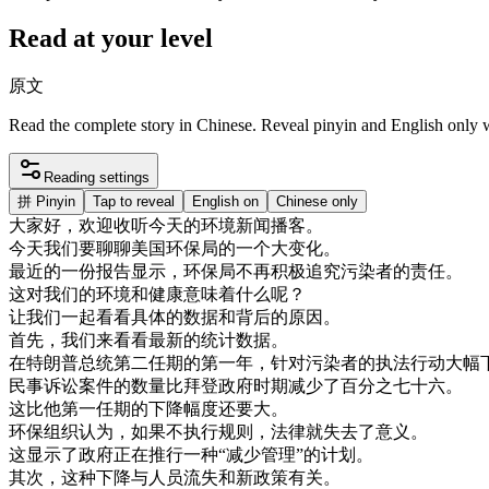
Read at your level
原文
Read the complete story in Chinese. Reveal pinyin and English only
Reading settings
拼
Pinyin
Tap to reveal
English on
Chinese only
大家
好
，
欢迎
收听
今天
的
环境
新闻
播
客
。
今天
我们
要
聊聊
美国
环保
局
的
一个
大
变化
。
最近
的
一份
报告
显示
，
环保
局
不再
积极
追究
污染
者
的
责任
。
这
对
我们
的
环境
和
健康
意味
着
什么
呢
？
让
我们
一起
看看
具体
的
数据
和
背后
的
原因
。
首先
，
我们
来
看看
最新
的
统计
数据
。
在
特
朗
普
总统
第二
任期
的
第一
年
，
针对
污染
者
的
执法
行动
大幅
民事
诉讼
案件
的
数量
比
拜
登
政府
时期
减少
了
百分
之
七
十六
。
这
比
他
第一
任期
的
下降
幅度
还
要
大
。
环保
组织
认为
，
如果
不
执行
规则
，
法律
就
失去
了
意义
。
这
显示
了
政府
正在
推行
一种
“
减少
管理
”
的
计划
。
其次
，
这种
下降
与
人员
流失
和
新
政策
有关
。