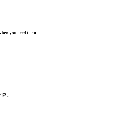
 when you need them.
下降
。