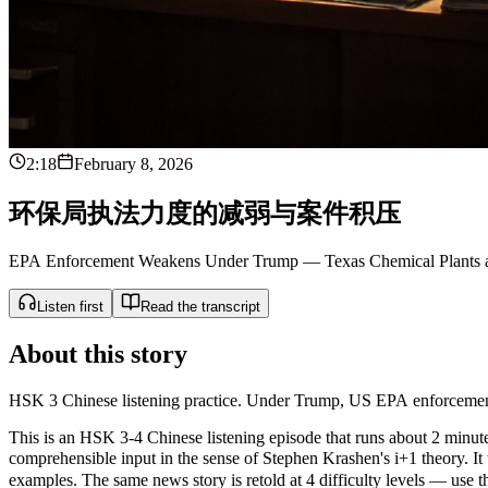
2:18
February 8, 2026
环
保
局
执
法
力
度
的
减
弱
与
案
件
积
压
EPA Enforcement Weakens Under Trump — Texas Chemical Plants 
Listen first
Read the transcript
About this story
HSK 3 Chinese listening practice. Under Trump, US EPA enforcement f
This is an HSK 3-4 Chinese listening episode that runs about 2 minutes
comprehensible input in the sense of Stephen Krashen's i+1 theor
examples. The same news story is retold at 4 difficulty levels — use the