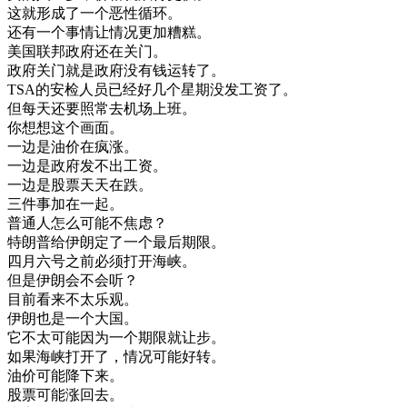
这
就
形成
了
一个
恶性
循环
。
还有
一个
事情
让
情况
更加
糟糕
。
美国
联邦
政府
还
在
关门
。
政府
关门
就是
政府
没有
钱
运转
了
。
TSA
的
安检
人员
已经
好
几个
星期
没
发
工资
了
。
但
每天
还
要
照常
去
机场
上班
。
你
想想
这个
画面
。
一边
是
油价
在
疯
涨
。
一边
是
政府
发不出
工资
。
一边
是
股票
天天
在
跌
。
三
件
事
加
在一起
。
普通
人
怎么
可能
不
焦虑
？
特
朗
普
给
伊朗
定
了
一个
最后
期限
。
四月
六号
之前
必须
打开
海峡
。
但是
伊朗
会不会
听
？
目前
看来
不太
乐观
。
伊朗
也是
一个
大国
。
它
不太
可能
因为
一个
期限
就
让步
。
如果
海峡
打开
了
，
情况
可能
好转
。
油价
可能
降
下来
。
股票
可能
涨
回去
。