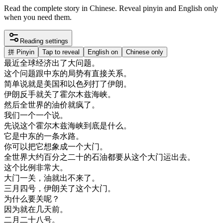
Read the complete story in Chinese. Reveal pinyin and English only
when you need them.
Reading settings
拼
Pinyin
Tap to reveal
English on
Chinese only
最近
全球
经济
出了
大
问题
。
这个
问题
跟
中东
的
局势
有
直接
关系
。
简单
说
就是
美国
和
以色列
打
了
伊朗
。
伊朗
反手
就
关了
霍
尔
木
兹
海峡
。
然后
全世界
的
油价
就
疯了
。
我们
一个
一个
说
。
先
说
这个
霍
尔
木
兹
海峡
到底是
什么
。
它是
中东
的
一条
水路
。
你
可以
把
它
想象
成
一个
大门
。
全世界
大约
百分
之
二十
的
石油
都要
从
这个
大门
运
出去
。
这个
比例
非常
大
。
大门
一
关
，
油
就
出
不
来
了
。
三月
四
号
，
伊朗
关了
这个
大门
。
为什么
要
关
呢
？
因为
就在
几天
前
。
二月
二
十八
号
。