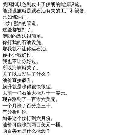
美国
和
以色列
攻击
了
伊朗
的
能源
设施
。
能源
设施
就是
跟
石油
有关
的
工厂
和
设备
。
比如
炼油厂
。
比如
运
油
的
管道
。
这些
都
被打
了
。
伊朗
的
想法
很简单
。
你
打
我的
石油
设施
。
那
我
就不
让
你
运
石油
。
你
不
让
我
好
过
。
我也不
让
你好
过
。
所以
海峡
就
关了
。
关了
以后
发生
了
什么
？
油价
直接
飙
升
。
飙
升
就是
涨得
很快
很
猛
。
以前
一桶
石油
大概
八十一
美元
。
现在
涨
到了
一百
零
六
美元
。
一个
月
涨了
百分
之
三十
。
有
分析
师说
。
如果
这个
仗
打到
六月份
。
油价
可能
涨
到
两百
美元
一桶
。
两百
美元
是
什么
概念
？