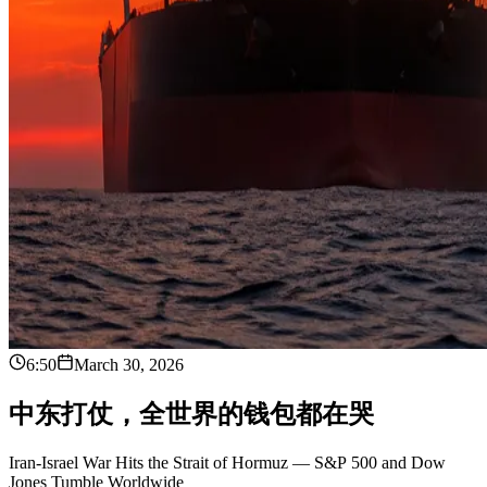
6:50
March 30, 2026
中
东
打
仗
，
全
世
界
的
钱
包
都
在
哭
Iran-Israel War Hits the Strait of Hormuz — S&P 500 and Dow
Jones Tumble Worldwide