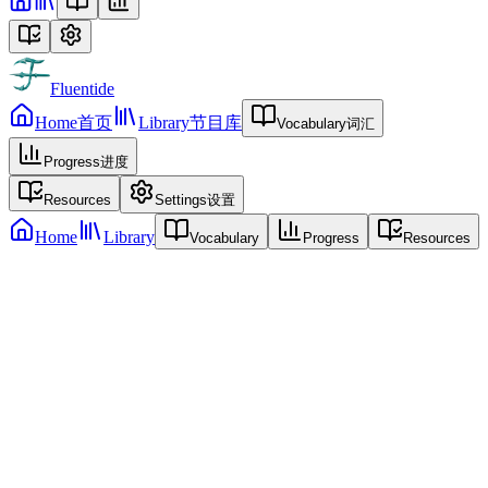
Fluentide
Home
首页
Library
节目库
Vocabulary
词汇
Progress
进度
Resources
Settings
设置
Home
Library
Vocabulary
Progress
Resources