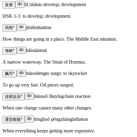
fā zhǎn
to develop; development
发展
HSK 1-3. to develop; development.
júshì
situation
局势
*
How things are going in a place. The Middle East situation.
hǎixiá
strait
海峡
*
A narrow waterway. The Strait of Hormuz.
biāoshēng
to surge; to skyrocket
飙升
*
To go up very fast. Oil prices surged.
liánsuǒ fǎnyìng
chain reaction
连锁反应
*
When one change causes many other changes.
tōnghuò péngzhàng
inflation
通货膨胀
*
When everything keeps getting more expensive.