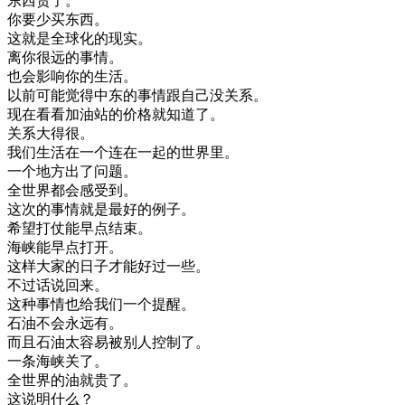
东西
贵了
。
你要
少
买东西
。
这
就是
全球
化
的
现实
。
离
你
很
远
的
事情
。
也
会
影响
你的
生活
。
以前
可能
觉得
中东
的
事情
跟
自己
没关系
。
现在
看看
加油站
的
价格
就
知道
了
。
关系
大
得很
。
我们
生活
在
一个
连在一起
的
世界
里
。
一个
地方
出了
问题
。
全世界
都会
感受到
。
这次
的
事情
就是
最好的
例子
。
希望
打仗
能
早点
结束
。
海峡
能
早点
打开
。
这样
大家
的
日子
才能
好
过
一些
。
不过
话说
回来
。
这种
事情
也
给
我们
一个
提醒
。
石油
不会
永远
有
。
而且
石油
太
容易
被
别人
控制
了
。
一条
海峡
关了
。
全世界
的
油
就
贵了
。
这
说明
什么
？