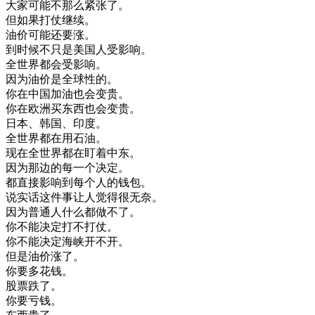
大家
可能
不
那么
紧张
了
。
但
如果
打仗
继续
。
油价
可能
还
要
涨
。
到
时候
不只是
美国
人
受
影响
。
全世界
都会
受
影响
。
因为
油价
是
全球
性的
。
你在
中国
加油
也
会变
贵
。
你在
欧洲
买东西
也
会变
贵
。
日本
、
韩国
、
印度
。
全世界
都在
用
石油
。
现在
全世界
都在
盯
着
中东
。
因为
那边
的
每
一个
决定
。
都
直接
影响
到
每个人
的
钱包
。
说
实话
这
件
事
让
人
觉得很
无奈
。
因为
普通
人
什么
都做
不了
。
你
不能
决定
打
不
打仗
。
你
不能
决定
海峡
开
不
开
。
但是
油价
涨了
。
你要
多
花钱
。
股票
跌了
。
你要
亏
钱
。