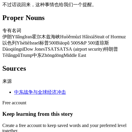
不过话说回来，这种事情也给我们一个提醒。
Proper Nouns
专有名词
伊朗
Yīlǎng
Iran
霍尔木兹海峡
Huòěrmùzī Hǎixiá
Strait of Hormuz
以色列
Yǐsèliè
Israel
标普500
Biāopǔ 500
S&P 500
道琼斯
Dàoqióngsī
Dow Jones
TSA
TSA
TSA (airport security)
特朗普
Tèlǎngpǔ
Trump
中东
Zhōngdōng
Middle East
Sources
来源
中东战争与全球经济冲击
Free account
Keep learning from this story
Create a free account to keep saved words and your preferred level
together.