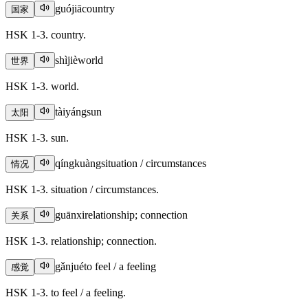
guójiā
country
国家
HSK 1-3. country.
shìjiè
world
世界
HSK 1-3. world.
tàiyáng
sun
太阳
HSK 1-3. sun.
qíngkuàng
situation / circumstances
情况
HSK 1-3. situation / circumstances.
guānxi
relationship; connection
关系
HSK 1-3. relationship; connection.
gǎnjué
to feel / a feeling
感觉
HSK 1-3. to feel / a feeling.