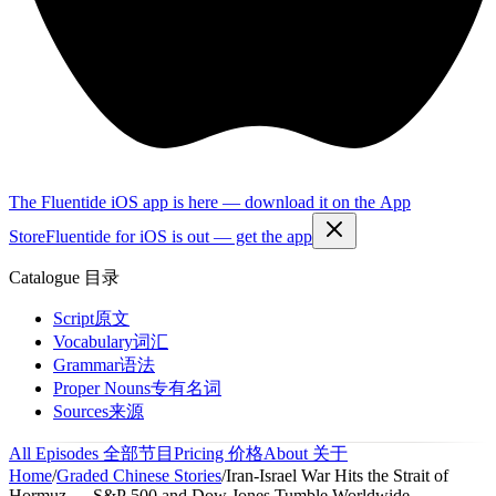
The Fluentide iOS app is here — download it on the App
Store
Fluentide for iOS is out — get the app
Catalogue
目录
Script
原文
Vocabulary
词汇
Grammar
语法
Proper Nouns
专有名词
Sources
来源
All Episodes
全部节目
Pricing
价格
About
关于
Home
/
Graded Chinese Stories
/
Iran-Israel War Hits the Strait of
Hormuz — S&P 500 and Dow Jones Tumble Worldwide