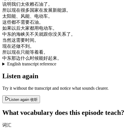
说明
我们
太
依赖
石油
了
。
所以
现在
很多
国家
在
发展
新
能源
。
太阳
能
、
风
能
、
电
动
车
。
这些
都
不需要
石油
。
如果
以后
大家
都
用
电
动
车
。
中东
的
海峡
关
不
关
就
跟
你
没关系
了
。
当然
这
需要
时间
。
现在
还
做
不到
。
所以
现在
只能
等着
看
。
中东
那边
什么时候
能
好
起来
。
English transcript reference
Listen again
Try it without the transcript and notice what sounds clearer.
Listen again
收听
What vocabulary does this episode teach?
词汇