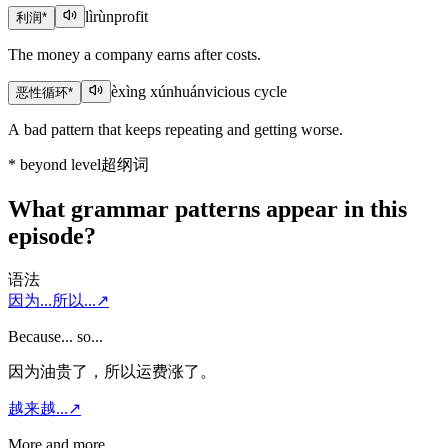
lìrùn
profit
利润
*
The money a company earns after costs.
èxìng xúnhuán
vicious cycle
恶性循环
*
A bad pattern that keeps repeating and getting worse.
*
beyond level
超纲词
What grammar patterns appear in this
episode?
语法
因为...所以...
↗
Because... so...
因为油贵了，所以运费涨了。
越来越...
↗
More and more...