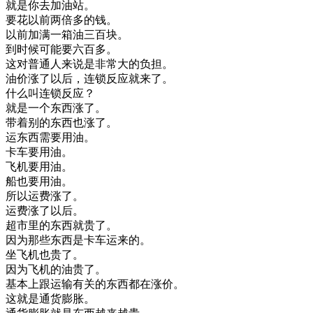
就是
你
去
加油站
。
要花
以前
两
倍
多
的
钱
。
以前
加满
一箱
油
三百块
。
到
时候
可能
要
六百
多
。
这
对
普通
人
来说
是
非常
大
的
负担
。
油价
涨了
以后
，
连锁
反应
就
来
了
。
什么
叫
连锁
反应
？
就是
一个
东西
涨了
。
带
着
别的
东西
也
涨了
。
运
东西
需要
用
油
。
卡车
要用
油
。
飞机
要用
油
。
船
也要
用
油
。
所以
运费
涨了
。
运费
涨了
以后
。
超市
里
的
东西
就
贵了
。
因为
那些
东西
是
卡车
运
来
的
。
坐
飞机
也
贵了
。
因为
飞机
的
油
贵了
。
基本上
跟
运输
有关
的
东西
都在
涨价
。
这
就是
通货
膨胀
。