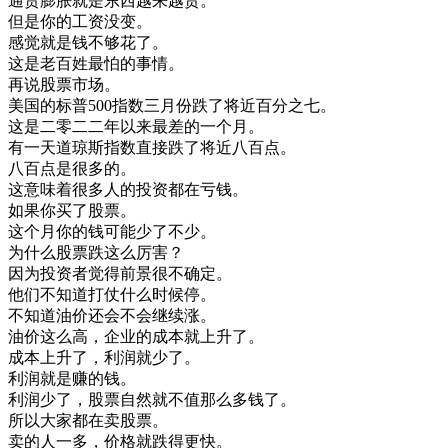
通货
膨胀
就是
东西
越来越
贵
。
但是
你的
工资
没变
。
感觉
就是
钱
不够
花了
。
这
是
老百姓
最怕
的
事情
。
再说
股票
市场
。
美国
的
标
普
500
指数
三
月份
跌了
将近
百分
之
七
。
这
是
二
零
二二
年以来
最
差
的
一个
月
。
有
一天
道
琼
斯
指数
直接
跌了
将近
八百
点
。
八百
点
是
很多
的
。
这
意味
着
很多
人的
投资
都在
亏
钱
。
如果
你
买
了
股票
。
这个
月
你的
钱
可能
少了
不少
。
为什么
股票
跌
这么
厉害
？
因为
投资
者
觉得
前景
很不
确定
。
他们
不知道
打仗
什么时候
停
。
不知道
油价
还
会不会
继续
涨
。
油价
这么
高
，
企业
的
成本
就
上升
了
。
成本
上升
了
，
利润
就
少了
。
利润
就是
赚
的
钱
。
利润
少了
，
股票
自然
就不
值
那么
多
钱
了
。
所以
大家
都在
卖
股票
。
卖
的
人
一
多
，
价格
就
跌得
更
快
。