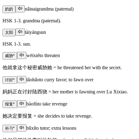
nǎinai
grandma (paternal)
奶奶
HSK 1-3. grandma (paternal).
tàiyáng
sun
太阳
HSK 1-3. sun.
wēixié
to threaten
威胁
*
他就拿这个秘密威胁她 = he threatened her with the secret.
tǎohǎo
to curry favor; to fawn over
讨好
*
妈妈正在讨好陆西骁 = her mother is fawning over Lu Xixiao.
bàofù
to take revenge
报复
*
她决定要报复 = she decides to take revenge.
bǔxí
to tutor; extra lessons
补习
*