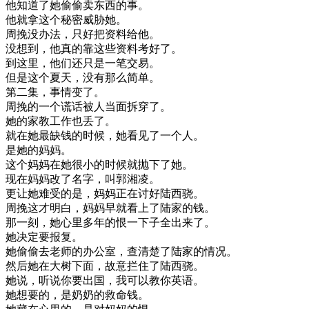
他
知道
了
她
偷偷
卖东西
的
事
。
他
就拿
这个
秘密
威胁
她
。
周
挽
没
办法
，
只好
把
资料
给
他
。
没想到
，
他
真的
靠
这些
资料
考
好了
。
到
这里
，
他们
还只是
一
笔
交易
。
但是
这个
夏天
，
没有
那么
简单
。
第二
集
，
事情
变
了
。
周
挽
的
一个
谎话
被人
当面
拆穿
了
。
她的
家教
工作
也
丢
了
。
就在
她
最
缺
钱
的
时候
，
她
看见
了一
个人
。
是
她的
妈妈
。
这个
妈妈
在
她
很小
的
时候
就
抛
下了
她
。
现在
妈妈
改了
名字
，
叫
郭
湘
凌
。
更
让
她
难受
的是
，
妈妈
正在
讨
好
陆
西
骁
。
周
挽
这
才
明白
，
妈妈
早就
看
上了
陆
家
的
钱
。
那
一刻
，
她
心里
多年
的
恨
一下子
全
出来
了
。
她
决定
要
报复
。
她
偷偷
去
老师
的
办公
室
，
查
清楚
了
陆
家
的
情况
。
然后
她在
大
树
下面
，
故意
拦住
了
陆
西
骁
。
她
说
，
听说
你要
出国
，
我
可以
教
你
英语
。
她
想要
的
，
是
奶奶
的
救命
钱
。