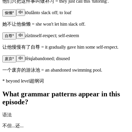
他们只把这件事叫做补习 = they just call this 'tutoring'.
tōulǎn
to slack off; to loaf
偷懒
*
她不让他偷懒 = she won't let him slack off.
zìzūn
self-respect; self-esteem
自尊
*
让他慢慢有了自尊 = it gradually gave him some self-respect.
fèiqì
abandoned; disused
废弃
*
一个废弃的游泳池 = an abandoned swimming pool.
*
beyond level
超纲词
What grammar patterns appear in this
episode?
语法
不但...还...