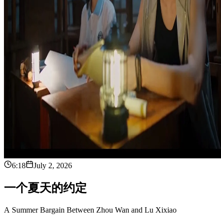
6:18
July 2, 2026
一
个
夏
天
的
约
定
A Summer Bargain Between Zhou Wan and Lu Xixiao