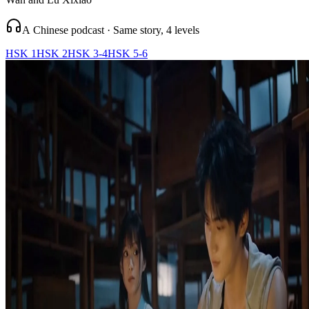
A Chinese podcast · Same story, 4 levels
HSK 1
HSK 2
HSK 3-4
HSK 5-6