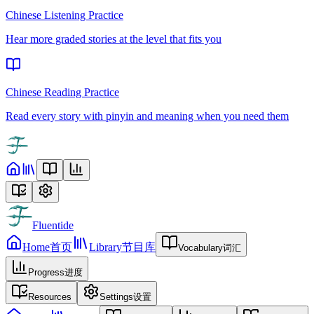
Chinese Listening Practice
Hear more graded stories at the level that fits you
Chinese Reading Practice
Read every story with pinyin and meaning when you need them
Fluentide
Home
首页
Library
节目库
Vocabulary
词汇
Progress
进度
Resources
Settings
设置