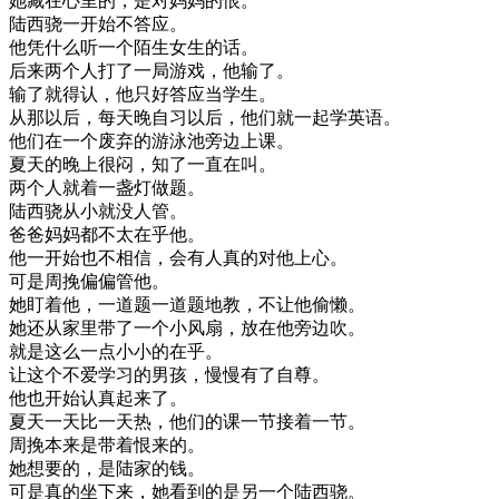
她
藏
在
心里
的
，
是
对
妈妈
的
恨
。
陆
西
骁
一
开始
不
答应
。
他
凭
什么
听
一个
陌生
女生
的话
。
后来
两
个人
打
了一
局
游戏
，
他
输了
。
输了
就得
认
，
他
只好
答
应当
学生
。
从
那
以后
，
每天
晚
自
习
以后
，
他们
就
一起
学
英语
。
他们
在
一个
废弃
的
游泳池
旁边
上课
。
夏天
的
晚上
很
闷
，
知
了
一直在
叫
。
两
个人
就
着
一盏灯
做
题
。
陆
西
骁
从小就
没
人
管
。
爸爸
妈妈
都
不太
在乎
他
。
他
一
开始
也不
相信
，
会
有人
真的
对
他
上
心
。
可是
周
挽
偏偏
管他
。
她
盯
着
他
，
一道
题
一道
题
地
教
，
不
让
他
偷懒
。
她
还从
家里
带
了
一个
小风
扇
，
放在
他
旁边
吹
。
就是
这么
一点
小小的
在乎
。
让
这个
不
爱
学习
的
男孩
，
慢慢
有了
自尊
。
他
也
开始
认真
起来
了
。
夏天
一天
比
一天
热
，
他们
的
课
一节
接着
一节
。
周
挽
本来是
带
着
恨
来
的
。
她
想要
的
，
是
陆
家
的
钱
。
可是
真的
坐下
来
，
她
看到
的是
另
一个
陆
西
骁
。