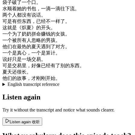
袋子
破
了
一个
口
。
水
顺着
她的
书包
，
一滴
一滴
往下
流
。
两
个人
都没有
说话
。
可是
有些
东西
，
已经
不
一样
了
。
这
就是
《
炽
夏
》
的
开头
。
一个
为了
奶奶
拼命
赚钱
的
女孩
。
一个
被
所有
人
忽略
的
男孩
。
他们
在
最
热
的
夏天
遇到
了
对方
。
一个
是
真心
，
一个
是
算
计
。
说
好
只是
一
场
交易
。
可是
交易
里
，
好像
已经有
了
别的
东西
。
夏天
还
很
长
。
他们
的
故事
，
才
刚刚
开始
。
English transcript reference
Listen again
Try it without the transcript and notice what sounds clearer.
Listen again
收听