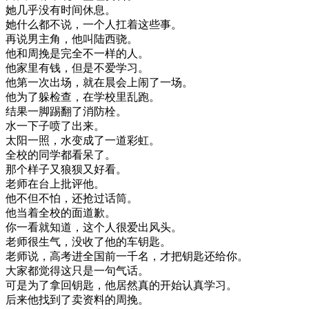
她
几乎
没有
时间
休息
。
她
什么
都不
说
，
一个
人
扛
着
这些
事
。
再说
男主角
，
他
叫
陆
西
骁
。
他
和
周
挽
是
完全
不
一样
的
人
。
他
家里
有
钱
，
但是
不
爱
学习
。
他
第一次
出场
，
就在
晨
会
上
闹
了一
场
。
他
为了
躲
检查
，
在
学校
里
乱跑
。
结果
一脚
踢
翻了
消防栓
。
水
一下子
喷
了
出来
。
太阳
一
照
，
水
变成
了
一道
彩虹
。
全校
的
同学
都
看
呆了
。
那个
样子
又
狼狈
又
好看
。
老师
在
台上
批评
他
。
他
不但
不怕
，
还
抢过
话筒
。
他
当
着
全校
的
面
道歉
。
你
一看
就
知道
，
这个
人
很爱
出风头
。
老师
很
生气
，
没收
了
他的
车
钥匙
。
老师
说
，
高考
进
全国
前
一千
名
，
才
把
钥匙
还给
你
。
大家
都
觉得
这
只是
一句
气
话
。
可是
为了
拿回
钥匙
，
他
居然
真的
开始
认真
学习
。
后来
他
找到
了
卖
资料
的
周
挽
。