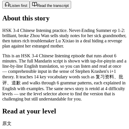
Listen first
Read the transcript
About this story
HSK 3-4 Chinese listening practice. Never-Ending Summer ep 1-2:
brilliant, broke Zhou Wan sells study notes for her sick grandmother,
then tutors rich troublemaker Lu Xixiao in a deal hiding a revenge
plan against her estranged mother.
This is an HSK 3-4 Chinese listening episode that runs about 6
minutes. The full Mandarin script is shown with tap-for-pinyin and a
line-by-line English translation, so you can listen and read at once
— comprehensible input in the sense of Stephen Krashen's i+1
theory. It teaches 14 key vocabulary words such as 复习资料、批
评、道歉 and walks through 6 grammar patterns, each explained in
English with examples. The same news story is retold at 4 difficulty
levels — use the level selector above to find the version that is
challenging but still understandable for you.
Read at your level
原文