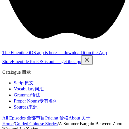
The Fluentide iOS app is here — download it on the App
Store
Fluentide for iOS is out — get the app
Catalogue
目录
Script
原文
Vocabulary
词汇
Grammar
语法
Proper Nouns
专有名词
Sources
来源
All Episodes
全部节目
Pricing
价格
About
关于
Home
/
Graded Chinese Stories
/
A Summer Bargain Between Zhou
Wan and Lu Xixiao