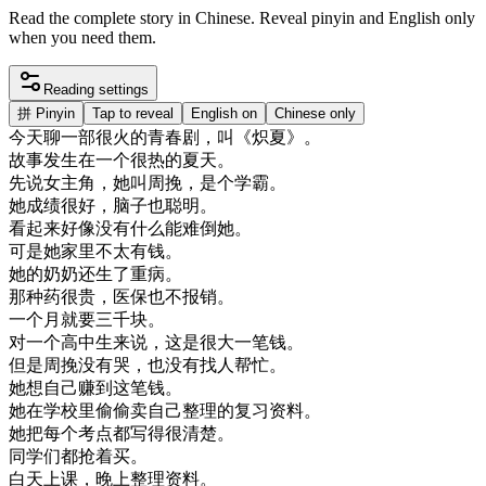
Read the complete story in Chinese. Reveal pinyin and English only
when you need them.
Reading settings
拼
Pinyin
Tap to reveal
English on
Chinese only
今天
聊
一部
很
火
的
青春
剧
，
叫
《
炽
夏
》
。
故事
发生
在
一个
很
热
的
夏天
。
先
说
女主角
，
她
叫
周
挽
，
是
个
学
霸
。
她
成绩
很好
，
脑子
也
聪明
。
看起来
好像
没有
什么
能
难
倒
她
。
可是
她
家里
不太
有
钱
。
她的
奶奶
还
生
了
重病
。
那种
药
很
贵
，
医
保
也不
报销
。
一个
月
就要
三千块
。
对
一个
高中生
来说
，
这
是
很大
一
笔钱
。
但是
周
挽
没有
哭
，
也没有
找人
帮忙
。
她想
自己
赚
到
这
笔钱
。
她在
学校
里
偷偷
卖
自己
整理
的
复习
资料
。
她
把
每
个
考
点
都
写
得很
清楚
。
同学
们
都
抢
着
买
。
白天
上课
，
晚上
整理
资料
。