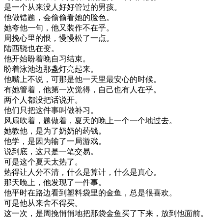
是
一个
从来没
人
好好
管
过的
男孩
。
他
做
错
题
，
会
偷偷
看
她的
脸色
。
她
夸
他
一句
，
他
又
装作
不在乎
。
周
挽
心里
的
恨
，
慢慢
松
了
一点
。
陆
西
骁
也在
变
。
他
开始
盼
着
晚
自
习
结束
。
盼
着
泳池
边
那盏
灯
亮
起来
。
他
嘴上
不
说
，
可
那是
他
一天
里
最
安心
的
时候
。
有
她
管
着
，
他
第一次
觉得
，
自己
也有
人
在乎
。
两
个人
都没
把
话说
开
。
他们
只把
这
件
事
叫做
补习
。
风
扇
吹着
，
题
做
着
，
夏天
的
晚上
一个
一个
地
过去
。
她
教
他
，
是
为了
奶奶
的
药
钱
。
他
学
，
是
因为
输了
一
局
游戏
。
说
到底
，
这
只是
一
笔
交易
。
可是
这个
夏天
太
热
了
。
热得
让
人
分不清
，
什么
是
算
计
，
什么
是
真心
。
那天
晚上
，
他
发现
了
一件事
。
他
平时
在
路边
看到
塑料
袋
里
的
金鱼
，
总是
很喜欢
。
可是
他
从来
舍不得
买
。
这
一次
，
是
周
挽
悄悄地
把
那
袋
金鱼
买
了
下来
，
放到
他
面前
。