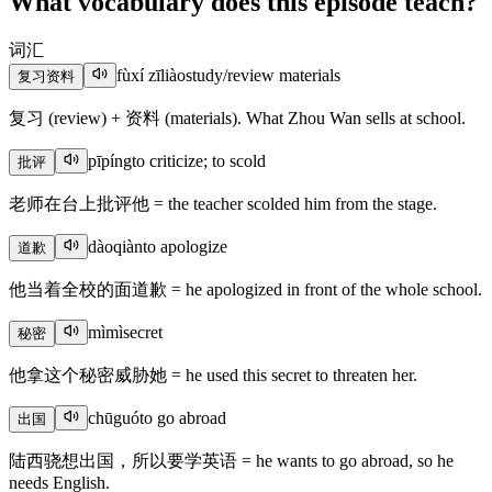
What vocabulary does this episode teach?
词汇
fùxí zīliào
study/review materials
复习资料
复习 (review) + 资料 (materials). What Zhou Wan sells at school.
pīpíng
to criticize; to scold
批评
老师在台上批评他 = the teacher scolded him from the stage.
dàoqiàn
to apologize
道歉
他当着全校的面道歉 = he apologized in front of the whole school.
mìmì
secret
秘密
他拿这个秘密威胁她 = he used this secret to threaten her.
chūguó
to go abroad
出国
陆西骁想出国，所以要学英语 = he wants to go abroad, so he
needs English.