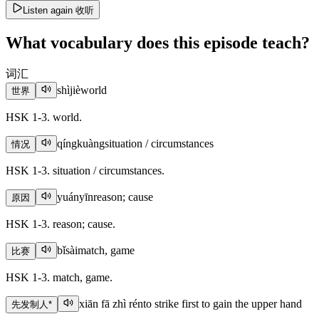
Listen again
收听
What vocabulary does this episode teach?
词汇
shìjiè
world
世界
HSK 1-3. world.
qíngkuàng
situation / circumstances
情况
HSK 1-3. situation / circumstances.
yuányīn
reason; cause
原因
HSK 1-3. reason; cause.
bǐsài
match, game
比赛
HSK 1-3. match, game.
xiān fā zhì rén
to strike first to gain the upper hand
先发制人
*