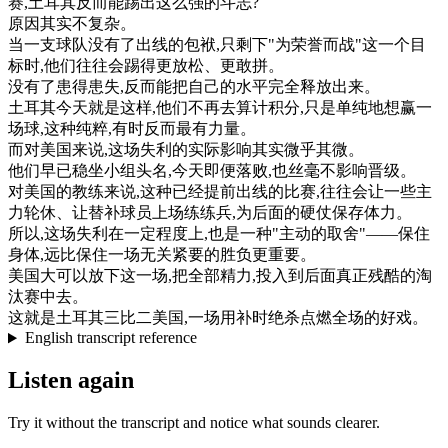
赛
,
土耳其
反而
能
踢出
这么
强
的
斗志
?
原因
其实
不
复杂
。
当
一支
球队
没有
了
出
线
的
包袱
,
只剩下
"
为
荣誉
而
战
"
这
一个
目
标
时
,
他们
往往会
踢得
更
放松
、
更
敢
拼
。
没有
了
患得患失
,
反而
能
把
自己
的
水平
完全
释放
出来
。
土耳其
今天
就是
这样
,
他们
不再
去
算
计
积分
,
只是
单纯
地
想
赢
一
场
球
,
这种
纯粹
,
有时
反而
最有
力量
。
而
对
美国
来说
,
这
场
失利
的
实际
影响
其实
微乎其微
。
他们
早已
稳
坐
小组
头
名
,
今天
即便
落
败
,
也
丝毫不
影响
晋
级
。
对
美国
的
教练
来说
,
这种
已经
提前
出
线
的
比赛
,
往往会
让
一些
主
力
轮
休
、
让
替
补
球员
上
场
练
练兵
,
为
后面
的
硬仗
保存
体力
。
所以
,
这
场
失利
在
一定
程度
上
,
也是
一种
"
主动
的
取舍
"
—
—
保住
身体
,
远
比
保住
一
场
无关
紧要
的
胜负
更
重要
。
美国
大
可以
放下
这
一
场
,
把
全部
精力
,
投入
到
后面
真正
残酷
的
淘
汰
赛
中
去
。
这
就是
土耳其
三
比
二
美国
,
一
场
用
补
时
绝
杀
点燃
全
场
的
好
戏
。
English transcript reference
Listen again
Try it without the transcript and notice what sounds clearer.