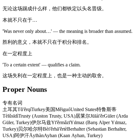
无论这场踢成什么样，他们都铁定以头名晋级。
本就不只在于…
'Was never only about…' — the meaning is broader than assumed.
胜利的意义，本就不只在于积分和排名。
在一定程度上
'To a certain extent' — qualifies a claim.
这场失利在一定程度上，也是一种主动的取舍。
Proper Nouns
专有名词
土耳其
Tǔ'ěrqí
Turkey
美国
Měiguó
United States
特鲁斯蒂
Tèlǔsīdì
Trusty (Auston Trusty, USA)
居莱尔
Jūlái'ěr
Güler (Arda
Güler, Turkey)
伊尔马兹
Yī'ěrmǎzī
Yılmaz (Barış Alper Yılmaz,
Turkey)
贝尔哈尔特
Bèi'ěrhā'ěrtè
Berhalter (Sebastian Berhalter,
USA)
阿伊汗
Āyīhàn
Ayhan (Kaan Ayhan, Turkey)