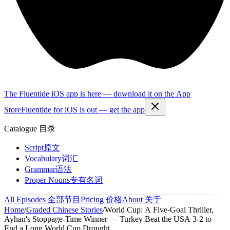
The Fluentide iOS app is here — download it on the App
Store
Fluentide for iOS is out — get the app
Catalogue
目录
Script
原文
Vocabulary
词汇
Grammar
语法
Proper Nouns
专有名词
All Episodes
全部节目
Pricing
价格
About
关于
Home
/
Graded Chinese Stories
/
World Cup: A Five-Goal Thriller,
Ayhan's Stoppage-Time Winner — Turkey Beat the USA 3-2 to
End a Long World Cup Drought