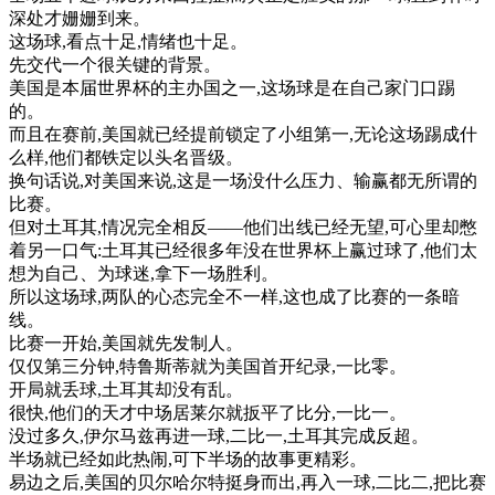
深处
才
姗
姗
到来
。
这
场
球
,
看
点
十足
,
情绪
也
十足
。
先
交代
一个
很
关键
的
背景
。
美国
是
本届
世界
杯
的
主办
国
之一
,
这
场
球
是在
自己
家
门口
踢
的
。
而且
在
赛
前
,
美国
就
已经
提前
锁定
了
小组
第一
,
无论
这
场
踢
成
什
么
样
,
他们
都
铁
定
以
头
名
晋
级
。
换句话说
,
对
美国
来说
,
这
是
一
场
没什么
压力
、
输
赢
都
无所谓
的
比赛
。
但
对
土耳其
,
情况
完全
相反
—
—
他们
出
线
已经
无
望
,
可
心里
却
憋
着
另一
口气
:
土耳其
已经
很多
年
没
在
世界
杯
上
赢过
球
了
,
他们
太
想
为
自己
、
为
球迷
,
拿下
一
场
胜利
。
所以
这
场
球
,
两队
的
心态
完全
不
一样
,
这
也
成了
比赛
的
一条
暗
线
。
比赛
一
开始
,
美国
就
先
发
制
人
。
仅仅
第三
分钟
,
特
鲁
斯
蒂
就
为
美国
首开纪录
,
一
比
零
。
开
局
就
丢
球
,
土耳其
却没有
乱
。
很快
,
他们
的
天才
中场
居
莱
尔
就
扳
平
了
比分
,
一
比
一
。
没过
多久
,
伊
尔
马
兹
再进
一球
,
二
比
一
,
土耳其
完成
反
超
。
半场
就
已经
如此
热闹
,
可
下
半场
的
故事
更
精彩
。
易
边
之后
,
美国
的
贝尔
哈
尔
特
挺身而出
,
再入
一球
,
二
比
二
,
把
比赛