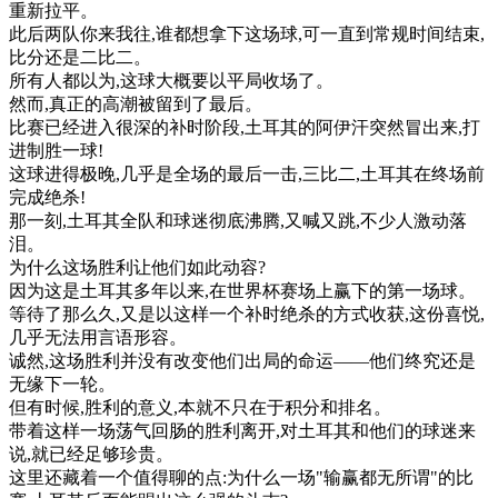
重新
拉平
。
此后
两队
你来
我
往
,
谁
都想
拿下
这
场
球
,
可
一直
到
常规
时间
结束
,
比分
还是
二
比
二
。
所有
人
都
以为
,
这
球
大
概要
以
平局
收场
了
。
然而
,
真正
的
高潮
被
留
到了
最后
。
比赛
已经
进入
很
深
的
补
时
阶段
,
土耳其
的
阿
伊
汗
突然
冒出来
,
打
进
制胜
一球
!
这
球
进得
极
晚
,
几乎是
全
场
的
最后
一
击
,
三
比
二
,
土耳其
在
终
场
前
完成
绝
杀
!
那
一刻
,
土耳其
全
队
和
球迷
彻底
沸腾
,
又
喊
又
跳
,
不少
人
激动
落
泪
。
为什么
这
场
胜利
让
他们
如此
动
容
?
因为
这
是
土耳其
多
年以来
,
在
世界
杯
赛
场
上
赢
下
的
第一
场
球
。
等待
了
那么
久
,
又是
以
这样
一个
补
时
绝
杀
的
方式
收获
,
这
份
喜悦
,
几乎
无法
用
言语
形容
。
诚
然
,
这
场
胜利
并
没有
改变
他们
出局
的
命运
—
—
他们
终究
还是
无缘
下
一轮
。
但有
时候
,
胜利
的
意义
,
本
就不
只
在于
积分
和
排名
。
带
着
这样
一
场
荡
气
回
肠
的
胜利
离开
,
对
土耳其
和
他们
的
球迷
来
说
,
就
已经
足够
珍贵
。
这里
还
藏着
一个
值得
聊
的
点
:
为什么
一
场
"
输
赢
都
无所谓
"
的
比