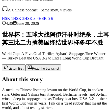
A Chinese podcast · Same story, 4 levels
HSK 1
HSK 2
HSK 3-4
HSK 5-6
4:30
June 28, 2026
世
界
杯
：
五
球
大
战
阿
伊
汗
补
时
绝
杀
，
土
耳
其
三
比
二
力
擒
美
国
终
结
世
界
杯
多
年
不
胜
World Cup: A Five-Goal Thriller, Ayhan's Stoppage-Time Winner
— Turkey Beat the USA 3-2 to End a Long World Cup Drought
Listen first
Read the transcript
About this story
A medium Chinese listening lesson on the World Cup, in spoken
style: Güler and Yılmaz turn it around, Berhalter levels, and Ayhan
wins it deep in stoppage time as Turkey beat host USA 3-2 — their
first World Cup win in years. Talk on a 'dead rubber' that meant the
world, and a host resting starters.