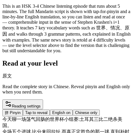
This is an HSK 3-4 Chinese listening episode that runs about 5
minutes. The full Mandarin script is shown with tap-for-pinyin and a
line-by-line English translation, so you can listen and read at once
— comprehensible input in the sense of Stephen Krashen's i+1
theory. It teaches 7 key vocabulary words such as 世界、情况、原
因 and walks through 3 grammar patterns, each explained in English
with examples. The same news story is retold at 4 difficulty levels
— use the level selector above to find the version that is challenging
but still understandable for you.
Read at your level
原文
Read the complete story in Chinese. Reveal pinyin and English only
when you need them.
Reading settings
拼
Pinyin
Tap to reveal
English on
Chinese only
今天
聊
一
场
荡
气
回
肠
的
世界
杯
小组
赛
:
土耳其
三
比
二
绝
杀
美
国
。
全
场
五
个
进
球
,
比分
来回
拉扯
,
而
真正
定
胜负
的
那一
球
,
直到
补
时