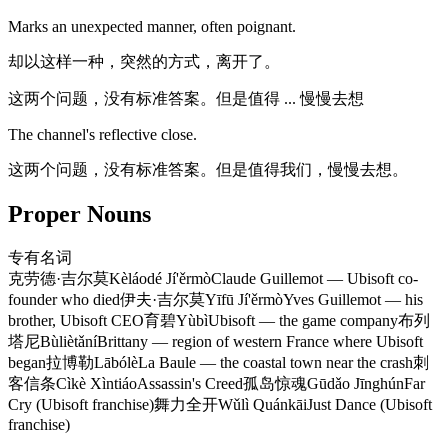
Marks an unexpected manner, often poignant.
却以这样一种，突然的方式，离开了。
这两个问题，没有标准答案。但是值得 ... 慢慢去想
The channel's reflective close.
这两个问题，没有标准答案。但是值得我们，慢慢去想。
Proper Nouns
专有名词
克劳德·吉尔莫
Kèláodé Jí'ěrmò
Claude Guillemot — Ubisoft co-
founder who died
伊夫·吉尔莫
Yīfū Jí'ěrmò
Yves Guillemot — his
brother, Ubisoft CEO
育碧
Yùbì
Ubisoft — the game company
布列
塔尼
Bùliètǎní
Brittany — region of western France where Ubisoft
began
拉博勒
Lābólè
La Baule — the coastal town near the crash
刺
客信条
Cìkè Xìntiáo
Assassin's Creed
孤岛惊魂
Gūdǎo Jīnghún
Far
Cry (Ubisoft franchise)
舞力全开
Wǔlì Quánkāi
Just Dance (Ubisoft
franchise)