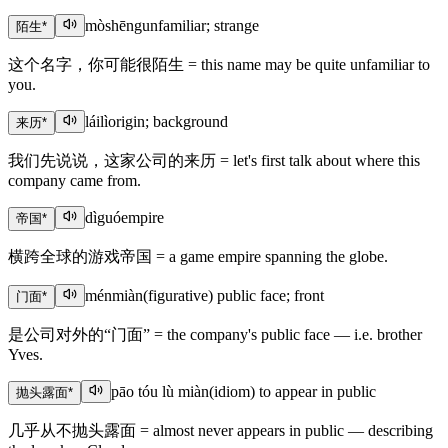
mòshēng
unfamiliar; strange
陌生
*
这个名字，你可能很陌生 = this name may be quite unfamiliar to
you.
láilì
origin; background
来历
*
我们先说说，这家公司的来历 = let's first talk about where this
company came from.
dìguó
empire
帝国
*
横跨全球的游戏帝国 = a game empire spanning the globe.
ménmiàn
(figurative) public face; front
门面
*
是公司对外的“门面” = the company's public face — i.e. brother
Yves.
pāo tóu lù miàn
(idiom) to appear in public
抛头露面
*
几乎从不抛头露面 = almost never appears in public — describing