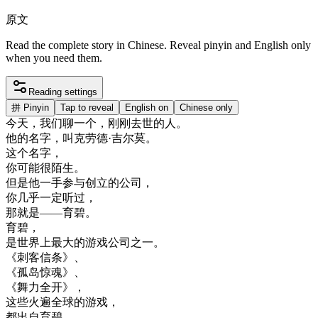
原文
Read the complete story in Chinese. Reveal pinyin and English only
when you need them.
Reading settings
拼
Pinyin
Tap to reveal
English on
Chinese only
今天
，
我们
聊
一个
，
刚刚
去世
的
人
。
他的
名字
，
叫
克
劳
德
·
吉
尔
莫
。
这个
名字
，
你
可能
很
陌生
。
但是
他
一手
参与
创立
的
公司
，
你
几乎
一定
听
过
，
那
就是
—
—
育
碧
。
育
碧
，
是
世界上
最大
的
游戏
公司
之一
。
《
刺客
信条
》
、
《
孤岛
惊
魂
》
、
《
舞
力
全
开
》
，
这些
火
遍
全球
的
游戏
，
都
出自
育
碧
。