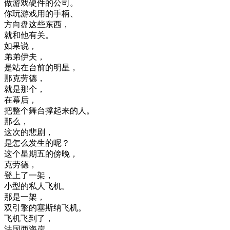
做
游戏
硬件
的
公司
。
你
玩
游戏
用
的
手柄
、
方向
盘
这些
东西
，
就
和
他
有关
。
如果
说
，
弟弟
伊
夫
，
是
站在
台
前
的
明星
，
那
克
劳
德
，
就是
那个
，
在
幕后
，
把
整个
舞台
撑
起来
的
人
。
那么
，
这次
的
悲剧
，
是
怎么
发生
的
呢
？
这个
星期五
的
傍晚
，
克
劳
德
，
登上
了
一架
，
小型
的
私人
飞机
。
那是
一架
，
双
引擎
的
塞
斯
纳
飞机
。
飞机
飞
到了
，
法国
西海岸
，