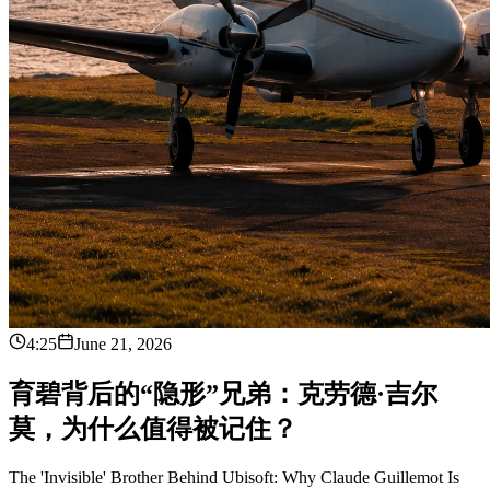
4:25
June 21, 2026
育
碧
背
后
的
“
隐
形
”
兄
弟
：
克
劳
德
·
吉
尔
莫
，
为
什
么
值
得
被
记
住
？
The 'Invisible' Brother Behind Ubisoft: Why Claude Guillemot Is