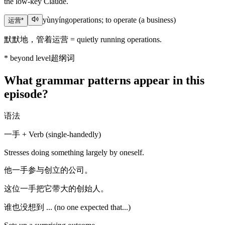
the low-key Claude.
yùnyíng
operations; to operate (a business)
运营
*
默默地，管着运营 = quietly running operations.
*
beyond level
超纲词
What grammar patterns appear in this
episode?
语法
一手 + Verb (single-handedly)
Stresses doing something largely by oneself.
他一手参与创立的公司。
这位一手把它带大的创始人。
谁也没想到 ... (no one expected that...)