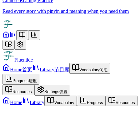
Chinese Reading Practice
Read every story with pinyin and meaning when you need them
Fluentide
Home
首页
Library
节目库
Vocabulary
词汇
Progress
进度
Resources
Settings
设置
Home
Library
Vocabulary
Progress
Resources