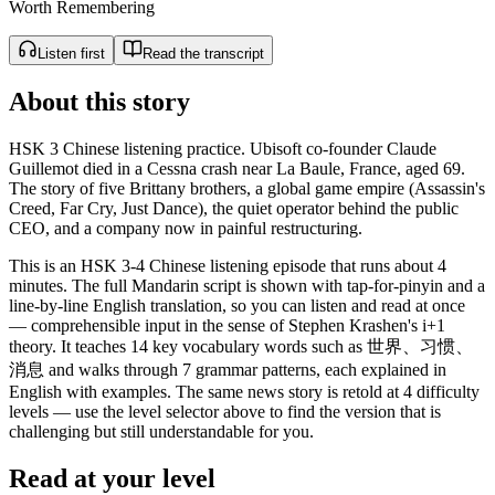
Worth Remembering
Listen first
Read the transcript
About this story
HSK 3 Chinese listening practice. Ubisoft co-founder Claude
Guillemot died in a Cessna crash near La Baule, France, aged 69.
The story of five Brittany brothers, a global game empire (Assassin's
Creed, Far Cry, Just Dance), the quiet operator behind the public
CEO, and a company now in painful restructuring.
This is an HSK 3-4 Chinese listening episode that runs about 4
minutes. The full Mandarin script is shown with tap-for-pinyin and a
line-by-line English translation, so you can listen and read at once
— comprehensible input in the sense of Stephen Krashen's i+1
theory. It teaches 14 key vocabulary words such as 世界、习惯、
消息 and walks through 7 grammar patterns, each explained in
English with examples. The same news story is retold at 4 difficulty
levels — use the level selector above to find the version that is
challenging but still understandable for you.
Read at your level