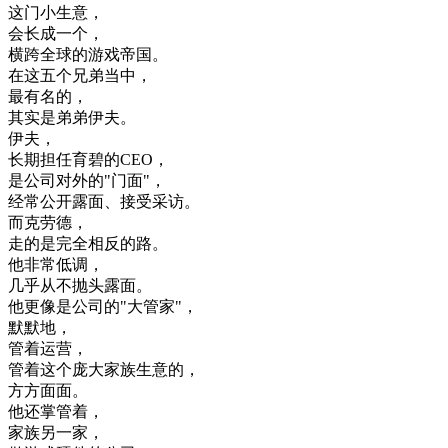
这
门
小
生意
，
会长
成
一个
，
横跨
全球
的
游戏
帝国
。
在
这
五
个
兄弟
当中
，
最
有名
的
，
其实是
弟弟
伊
夫
。
伊
夫
，
长期
担任
育
碧
的
CEO
，
是
公司
对外
的
"
门
面
"
，
经常
公开
露面
、
接受
采访
。
而
克
劳
德
，
走
的是
完全
相反
的
路
。
他
非常
低调
，
几乎
从不
抛
头
露面
。
他
更像
是
公司
的
"
大
管家
"
，
默默
地
，
管
着
运营
，
管
着
这个
庞大
家族
生意
的
，
方
方面
面
。
他
还
掌管
着
，
家族
另一
家
，