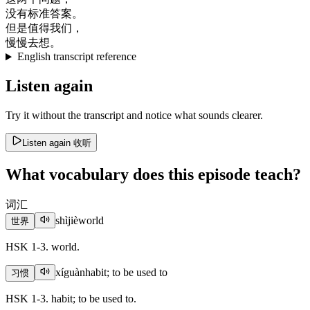
没有
标准
答案
。
但是
值得
我们
，
慢慢
去
想
。
English transcript reference
Listen again
Try it without the transcript and notice what sounds clearer.
Listen again
收听
What vocabulary does this episode teach?
词汇
shìjiè
world
世界
HSK 1-3. world.
xíguàn
habit; to be used to
习惯
HSK 1-3. habit; to be used to.