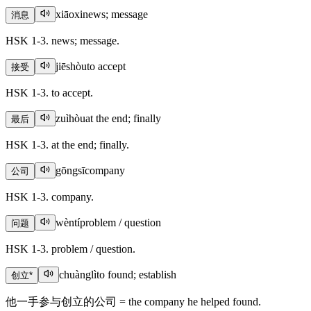
xiāoxi
news; message
消息
HSK 1-3. news; message.
jiēshòu
to accept
接受
HSK 1-3. to accept.
zuìhòu
at the end; finally
最后
HSK 1-3. at the end; finally.
gōngsī
company
公司
HSK 1-3. company.
wèntí
problem / question
问题
HSK 1-3. problem / question.
chuànglì
to found; establish
创立
*
他一手参与创立的公司 = the company he helped found.