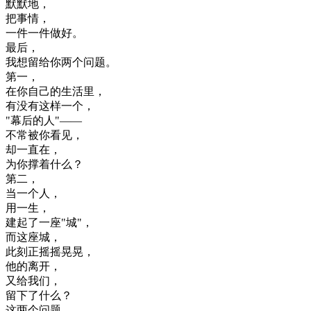
默默
地
，
把
事情
，
一件
一件
做好
。
最后
，
我想
留给
你
两
个
问题
。
第一
，
在
你
自己
的
生活
里
，
有
没有
这样
一个
，
"
幕后
的
人
"
—
—
不
常被
你
看见
，
却
一直在
，
为
你
撑
着
什么
？
第二
，
当
一个
人
，
用
一生
，
建起
了
一座
"
城
"
，
而
这
座
城
，
此刻
正
摇
摇晃
晃
，
他的
离开
，
又
给
我们
，
留下
了
什么
？
这
两
个
问题
，