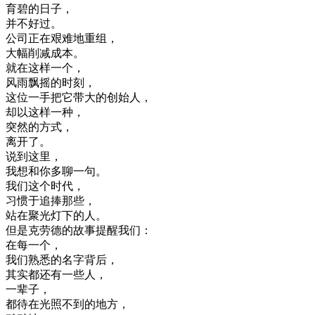
育
碧
的
日子
，
并不
好
过
。
公司
正在
艰难
地
重组
，
大幅
削减
成本
。
就在
这样
一个
，
风
雨
飘
摇
的
时刻
，
这位
一手
把
它
带
大
的
创始
人
，
却
以
这样
一种
，
突然
的
方式
，
离开
了
。
说
到
这里
，
我想
和
你
多
聊
一句
。
我们
这个
时代
，
习惯
于
追
捧
那些
，
站在
聚光
灯下
的
人
。
但是
克
劳
德
的
故事
提醒
我们
：
在
每
一个
，
我们
熟悉
的
名字
背后
，
其实
都
还有
一些
人
，
一辈子
，
都
待
在
光照
不到
的
地方
，