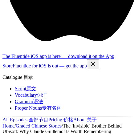
The Fluentide iOS app is here — download it on the App
Store
Fluentide for iOS is out — get the app
Catalogue
目录
Script
原文
Vocabulary
词汇
Grammar
语法
Proper Nouns
专有名词
All Episodes
全部节目
Pricing
价格
About
关于
Home
/
Graded Chinese Stories
/
The 'Invisible' Brother Behind
Ubisoft: Why Claude Guillemot Is Worth Remembering