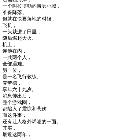
一个
叫
拉
博
勒
的
海滨
小城
，
准备
降落
。
但
就在
快要
落地
的
时候
，
飞机
，
一头
栽进
了
田里
，
随后
燃起
大火
。
机上
，
连
他在
内
，
一共
两
个人
，
全部
遇难
。
另一
位
，
是
一名
飞行
教练
。
克
劳
德
，
享年
六
十九岁
。
消息
传
出
后
，
整个
游戏
圈
，
都
陷入
了
震惊
和
悲伤
。
而
这
件
事
，
还有
让
人
格外
唏
嘘
的
一面
。
其实
，
最近
这
两
年
，