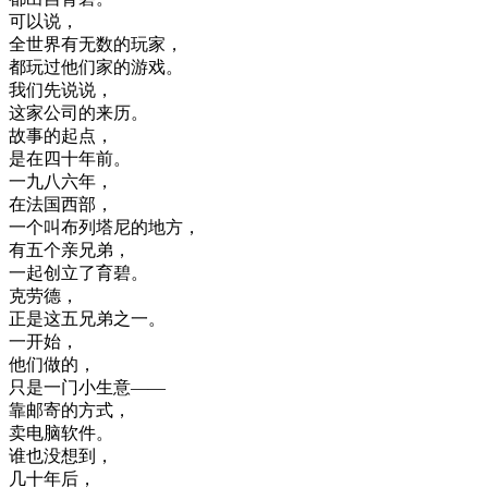
可以
说
，
全世界
有
无数
的
玩家
，
都
玩过
他们
家
的
游戏
。
我们
先
说
说
，
这
家
公司
的
来历
。
故事
的
起点
，
是在
四十
年前
。
一九
八
六年
，
在
法国
西部
，
一个
叫
布
列
塔尼
的
地方
，
有
五
个
亲
兄弟
，
一起
创立
了
育
碧
。
克
劳
德
，
正是
这
五
兄弟
之一
。
一
开始
，
他们
做的
，
只是
一
门
小
生意
—
—
靠
邮寄
的
方式
，
卖
电脑
软件
。
谁
也
没想到
，
几十年
后
，