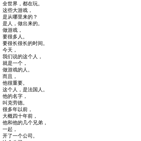
全世界
，
都在
玩
。
这些
大
游戏
，
是
从
哪里
来
的
？
是
人
，
做
出来
的
。
做
游戏
，
要
很多
人
。
要
很
长
很
长
的
时间
。
今天
，
我们
说的
这个
人
，
就是
一个
，
做
游戏
的
人
。
而且
，
他
很
重要
。
这个
人
，
是
法国
人
。
他的
名字
，
叫
克
劳
德
。
很多
年
以前
，
大概
四十
年前
，
他
和
他的
几个
兄弟
，
一起
，
开
了
一个
公司
。