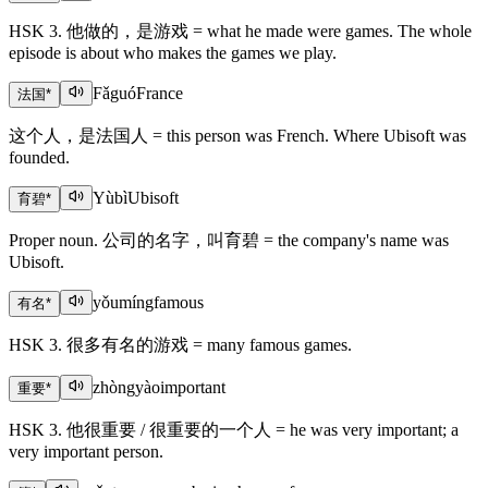
HSK 3. 他做的，是游戏 = what he made were games. The whole
episode is about who makes the games we play.
Fǎguó
France
法国
*
这个人，是法国人 = this person was French. Where Ubisoft was
founded.
Yùbì
Ubisoft
育碧
*
Proper noun. 公司的名字，叫育碧 = the company's name was
Ubisoft.
yǒumíng
famous
有名
*
HSK 3. 很多有名的游戏 = many famous games.
zhòngyào
important
重要
*
HSK 3. 他很重要 / 很重要的一个人 = he was very important; a
very important person.