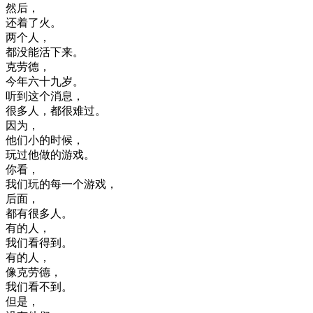
然后
，
还
着
了
火
。
两
个人
，
都没
能
活
下来
。
克
劳
德
，
今年
六
十九岁
。
听到
这个
消息
，
很多
人
，
都很
难过
。
因为
，
他们
小
的
时候
，
玩过
他
做的
游戏
。
你
看
，
我们
玩的
每
一个
游戏
，
后面
，
都有
很多
人
。
有
的
人
，
我们
看
得到
。
有
的
人
，
像
克
劳
德
，
我们
看不到
。
但是
，