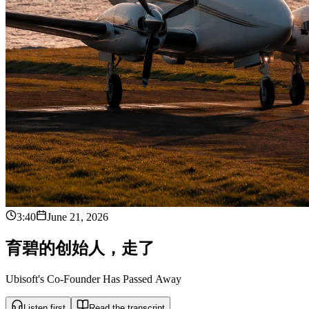
3:40
June 21, 2026
育
碧
的
创
始
人
，
走
了
Ubisoft's Co-Founder Has Passed Away
Listen first
Read the transcript