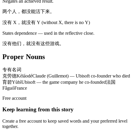
Negates an achieved result.
两个人，都没能活下来。
没有 X，就没有 Y (without X, there is no Y)
States dependence — used in the reflective close.
没有他们，就没有这些游戏。
Proper Nouns
专有名词
克劳德
Kèláodé
Claude (Guillemot) — Ubisoft co-founder who died
育碧
Yùbì
Ubisoft — the game company he co-founded
法国
Fǎguó
France
Free account
Keep learning from this story
Create a free account to keep saved words and your preferred level
together.