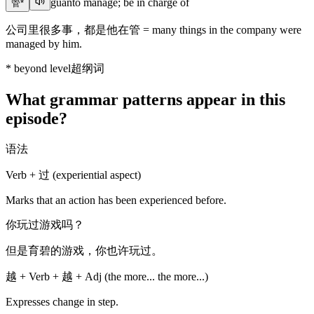
guǎn
to manage; be in charge of
管
*
公司里很多事，都是他在管 = many things in the company were
managed by him.
*
beyond level
超纲词
What grammar patterns appear in this
episode?
语法
Verb + 过 (experiential aspect)
Marks that an action has been experienced before.
你玩过游戏吗？
但是育碧的游戏，你也许玩过。
越 + Verb + 越 + Adj (the more... the more...)
Expresses change in step.