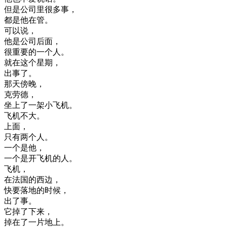
但是
公司
里
很多
事
，
都是
他在
管
。
可以
说
，
他是
公司
后面
，
很
重要
的
一个
人
。
就在
这个
星期
，
出
事
了
。
那天
傍晚
，
克
劳
德
，
坐上
了
一架
小
飞机
。
飞机
不大
。
上面
，
只有
两
个人
。
一个
是
他
，
一个
是
开
飞机
的
人
。
飞机
，
在
法国
的
西边
，
快要
落地
的
时候
，
出了
事
。
它
掉了
下来
，
掉在
了
一片
地上
。