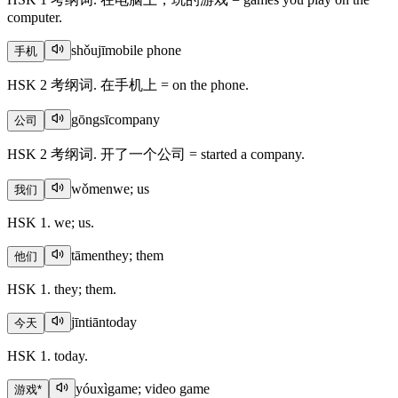
computer.
shǒujī
mobile phone
手机
HSK 2 考纲词. 在手机上 = on the phone.
gōngsī
company
公司
HSK 2 考纲词. 开了一个公司 = started a company.
wǒmen
we; us
我们
HSK 1. we; us.
tāmen
they; them
他们
HSK 1. they; them.
jīntiān
today
今天
HSK 1. today.
yóuxì
game; video game
游戏
*