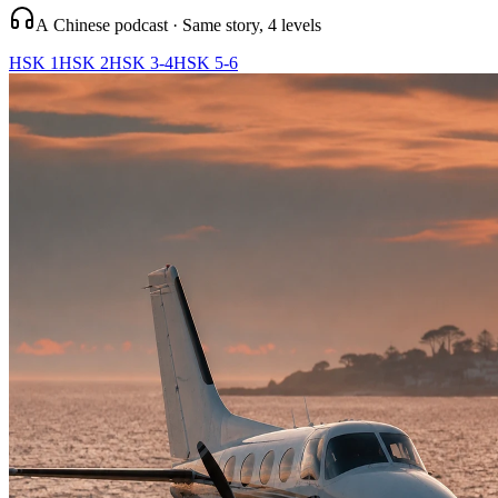
A Chinese podcast · Same story, 4 levels
HSK 1
HSK 2
HSK 3-4
HSK 5-6