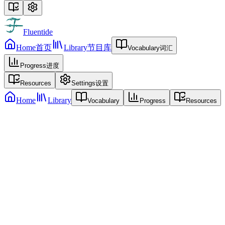
Fluentide
Home
首页
Library
节目库
Vocabulary
词汇
Progress
进度
Resources
Settings
设置
Home
Library
Vocabulary
Progress
Resources