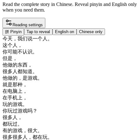
Read the complete story in Chinese. Reveal pinyin and English only
when you need them.
Reading settings
拼
Pinyin
Tap to reveal
English on
Chinese only
今天
，
我们
说
一个
人
。
这个
人
，
你
可能
不
认识
。
但是
，
他
做的
东西
，
很多
人
都
知道
。
他
做的
，
是
游戏
。
就是
那种
，
在
电脑
上
，
在
手机
上
，
玩的
游戏
。
你
玩过
游戏
吗
？
很多
人
，
都
玩过
。
有
的
游戏
，
很大
。
很多
很多
人
，
都在
玩
。