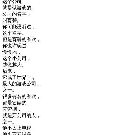
这个
公司
，
就是
做
游戏
的
。
公司
的
名字
，
叫
育
碧
。
你
可能
没
听
过
，
这个
名字
。
但是
育
碧
的
游戏
，
你
也许
玩过
。
慢慢地
，
这个
小
公司
，
越
做
越
大
。
后来
，
它
成了
世界上
，
最大
的
游戏
公司
，
之一
。
很多
有名
的
游戏
，
都是
它
做的
。
克
劳
德
，
就是
开
公司
的
人
，
之一
。
他
不太
上
电视
。
他
也不
爱
说话
。