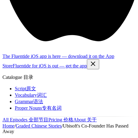
The Fluentide iOS app is here — download it on the App
Store
Fluentide for iOS is out — get the app
Catalogue
目录
Script
原文
Vocabulary
词汇
Grammar
语法
Proper Nouns
专有名词
All Episodes
全部节目
Pricing
价格
About
关于
Home
/
Graded Chinese Stories
/
Ubisoft's Co-Founder Has Passed
Away