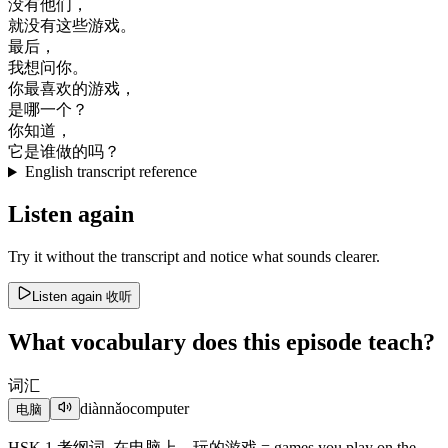
没有
他们
，
就
没有
这些
游戏
。
最后
，
我想
问
你
。
你
最
喜欢
的
游戏
，
是
哪
一个
？
你
知道
，
它是
谁
做的
吗
？
English transcript reference
Listen again
Try it without the transcript and notice what sounds clearer.
Listen again
收听
What vocabulary does this episode teach?
词汇
diànnǎo
computer
电脑
HSK 1 考纲词. 在电脑上，玩的游戏 = games you play on the