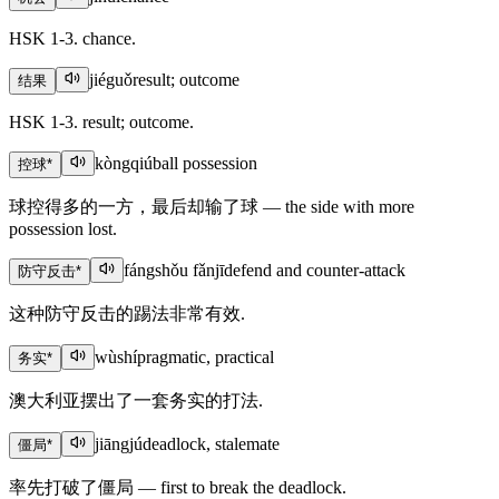
HSK 1-3. chance.
jiéguǒ
result; outcome
结果
HSK 1-3. result; outcome.
kòngqiú
ball possession
控球
*
球控得多的一方，最后却输了球 — the side with more
possession lost.
fángshǒu fǎnjī
defend and counter-attack
防守反击
*
这种防守反击的踢法非常有效.
wùshí
pragmatic, practical
务实
*
澳大利亚摆出了一套务实的打法.
jiāngjú
deadlock, stalemate
僵局
*
率先打破了僵局 — first to break the deadlock.