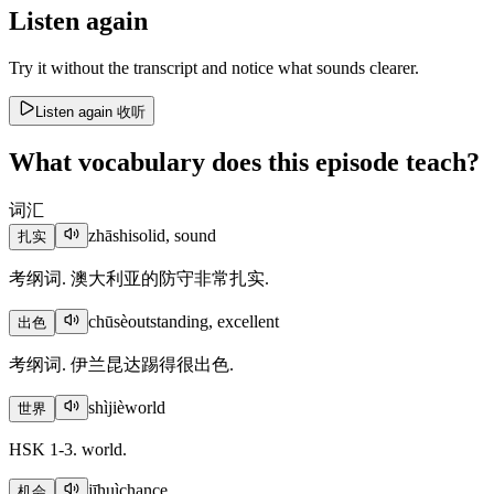
Listen again
Try it without the transcript and notice what sounds clearer.
Listen again
收听
What vocabulary does this episode teach?
词汇
zhāshi
solid, sound
扎实
考纲词. 澳大利亚的防守非常扎实.
chūsè
outstanding, excellent
出色
考纲词. 伊兰昆达踢得很出色.
shìjiè
world
世界
HSK 1-3. world.
jīhuì
chance
机会