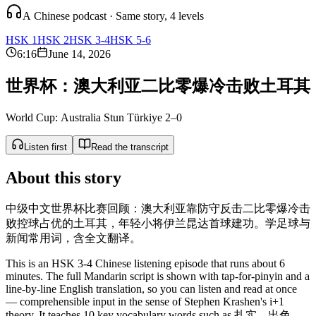
A Chinese podcast · Same story, 4 levels
HSK 1
HSK 2
HSK 3-4
HSK 5-6
6:16
June 14, 2026
世
界
杯
：
澳
大
利
亚
二
比
零
爆
冷
击
败
土
耳
其
World Cup: Australia Stun Türkiye 2–0
Listen first
Read the transcript
About this story
中级中文世界杯比赛回顾：澳大利亚靠防守反击二比零爆冷击
败控球占优的土耳其，年轻小将伊兰昆达首球建功。学足球与
新闻常用词，含全文翻译。
This is an HSK 3-4 Chinese listening episode that runs about 6
minutes. The full Mandarin script is shown with tap-for-pinyin and a
line-by-line English translation, so you can listen and read at once
— comprehensible input in the sense of Stephen Krashen's i+1
theory. It teaches 10 key vocabulary words such as 扎实、出色、