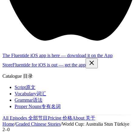
The Fluentide iOS app is here — download it on the App
Store
Fluentide for iOS is out — get the app
Catalogue
目录
Script
原文
Vocabulary
词汇
Grammar
语法
Proper Nouns
专有名词
All Episodes
全部节目
Pricing
价格
About
关于
Home
/
Graded Chinese Stories
/
World Cup: Australia Stun Türkiye
2–0