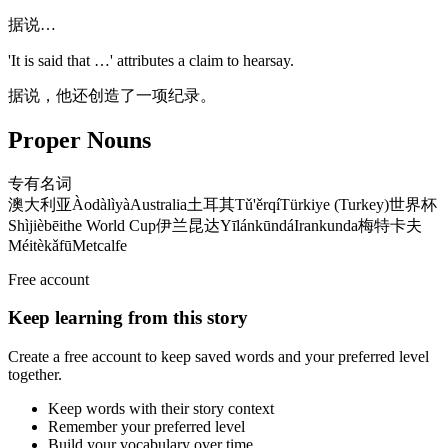
据说…
'It is said that …' attributes a claim to hearsay.
据说，他还创造了一项纪录。
Proper Nouns
专有名词
澳大利亚
Àodàlìyà
Australia
土耳其
Tǔ'ěrqí
Türkiye (Turkey)
世界杯
Shìjièbēi
the World Cup
伊兰昆达
Yīlánkūndá
Irankunda
梅特卡夫
Méitèkǎfū
Metcalfe
Free account
Keep learning from this story
Create a free account to keep saved words and your preferred level
together.
Keep words with their story context
Remember your preferred level
Build your vocabulary over time