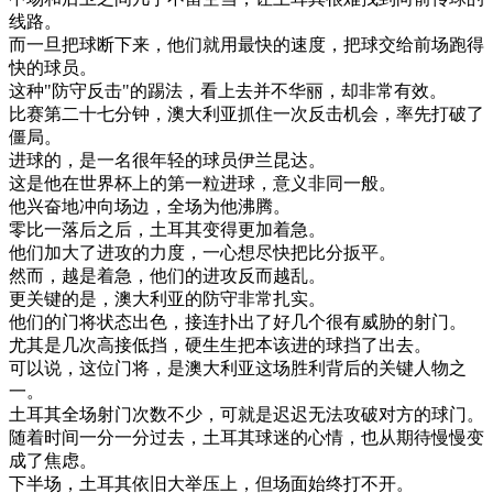
线路
。
而
一旦
把
球
断
下来
，
他们
就用
最快
的
速度
，
把
球
交给
前
场
跑得
快
的
球员
。
这种
"
防守
反击
"
的
踢
法
，
看上去
并不
华丽
，
却
非常
有效
。
比赛
第二
十七
分钟
，
澳大利亚
抓住
一次
反击
机会
，
率先
打破
了
僵局
。
进
球
的
，
是
一名
很
年轻
的
球员
伊
兰
昆
达
。
这
是
他在
世界
杯
上
的
第一
粒
进
球
，
意义
非同
一般
。
他
兴奋
地
冲
向
场
边
，
全
场
为
他
沸腾
。
零
比
一
落后
之后
，
土耳其
变得
更加
着急
。
他们
加大
了
进攻
的
力度
，
一
心想
尽快
把
比分
扳
平
。
然而
，
越是
着急
，
他们
的
进攻
反而
越
乱
。
更
关键
的是
，
澳大利亚
的
防守
非常
扎实
。
他们
的
门
将
状态
出色
，
接连
扑出
了
好
几个
很有
威胁
的
射
门
。
尤其是
几次
高
接
低
挡
，
硬生生
把
本
该进
的
球
挡了
出去
。
可以
说
，
这位
门
将
，
是
澳大利亚
这
场
胜利
背后
的
关键
人物
之
一
。
土耳其
全
场
射
门
次数
不少
，
可
就是
迟迟
无法
攻破
对方
的
球门
。
随着
时间
一分
一分
过去
，
土耳其
球迷
的
心情
，
也
从
期待
慢慢
变
成
了
焦虑
。
下
半场
，
土耳其
依旧
大举
压
上
，
但
场面
始终
打不开
。