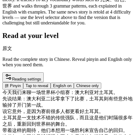
世界 and walks through 3 grammar patterns, each explained in
English with examples. The same news story is retold at 4 difficulty
levels — use the level selector above to find the version that is
challenging but still understandable for you.
Read at your level
原文
Read the complete story in Chinese. Reveal pinyin and English only
when you need them.
Reading settings
拼
Pinyin
Tap to reveal
English on
Chinese only
今天
我们
来
聊
一
场
世界
杯
小组
赛
：
澳大利亚
对
土耳其
。
先
说
结果
：
澳大利亚
二
比
零
拿下
了
比赛
，
土耳其
则
有些
意外
地
输
掉了
开门
第一
战
。
说
它
意外
，
是
因为
赛
前
很多
人
都
更
看好
土耳其
。
土耳其
是
一支
技术
不错
的
传统
强
队
，
而且
这
是
他们
时
隔
很多
年
之后
，
重新
回到
世界
杯
的
舞台
。
带
着
这样
的
期待
，
他们
本
想用
一
场
胜利
来
宣告
自己
的
回归
。