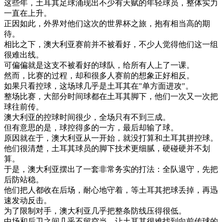
这些
年
，
土耳其
足球
涌现
出
不少
有
天赋
的
年轻
球员
，
整体
实力
一直在
上升
。
正因
如此
，
外界
对
他们
这次
的
世界
杯
之
旅
，
抱有
相当
高
的
期
待
。
相比
之下
，
澳大利亚
赛
前
并不
被
看好
，
不少
人
觉得
他们
这
一
组
很
难
出
线
。
可
偏偏
就是
这
支
不被
看好
的
球队
，
给
所有
人
上了
一课
。
然而
，
比赛
的
过程
，
却
和
很多
人
赛
前
的
想象
正好
相反
。
如果
只看
控球
，
这
场
球
几乎是
土耳其
在
"
单方面
进攻
"
。
整场
比赛
，
大部分
时间
球
都在
土耳其
脚下
，
他们
一次
又
一次
把
球
往前
传
。
澳大利亚
的
控球
时间
很少
，
全
场
只有
不到
三成
。
但
有意思
的是
，
球
控
得
多
的
一方
，
最后
却
输了
球
。
原因
就
在于
，
澳大利亚
从一
开始
，
就
没
打算
和
土耳其
拼
控球
。
他们
很
清楚
，
土耳其
球员
的
脚下
技术
更
细腻
，
硬碰硬
并不
划
算
。
于是
，
澳大利亚
摆出
了
一套
非常
务实
的
打法
：
全
队
退守
，
先把
后
防
站稳
。
他们
把
人
都
收
在
后
场
，
耐心
地
守
着
，
等
土耳其
把
球
丢掉
，
再
迅
速
发动
反击
。
为了
限制
对手
，
澳大利亚
几乎
把
整
条
防线
压得
很低
。
中场
和
后卫
之间
几乎
不
留空
当
，
让
土耳其
很
难
找到
向前
传
球
的