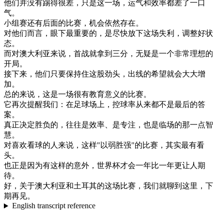
他们
并
没有
踢
得很
差
，
只是
这
一
场
，
运气
和
效率
都
差
了一
口
气
。
小组
赛
还有
后面
的
比赛
，
机会
依然
存在
。
对
他们
而言
，
眼下
最
重要
的
，
是
尽快
放下
这
场
失利
，
调整
好
状
态
。
而
对
澳大利亚
来说
，
首
战
就
拿到
三分
，
无疑是
一个
非常
理想
的
开
局
。
接
下来
，
他们
只要
保持
住
这
股
劲头
，
出
线
的
希望
就
会
大大
增
加
。
总的来说
，
这
是
一
场
很有
教育
意义
的
比赛
。
它
再次
提醒
我们
：
在
足
球场上
，
控球
率
从来
都不是
最后
的
答
案
。
真正
决定
胜负
的
，
往往是
效率
、
是
专注
，
也是
临场
的
那
一点
智
慧
。
对
喜欢
看球
的
人
来说
，
这样
"
以
弱
胜
强
"
的
比赛
，
其实
最有
看
头
。
也
正是
因为
有
这样
的
意外
，
世界
杯
才
会
一年
比
一年
更
让
人
期
待
。
好
，
关于
澳大利亚
和
土耳其
的
这
场
比赛
，
我们
就
聊到
这里
，
下
期
再见
。
English transcript reference