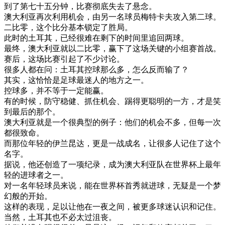
到了
第七
十五
分钟
，
比赛
彻底
失去
了
悬念
。
澳大利亚
再次
利用
机会
，
由
另一
名
球员
梅
特
卡
夫
攻入
第二
球
。
二
比
零
，
这个
比分
基本
锁定
了
胜
局
。
此时
的
土耳其
，
已经
很
难
在
剩下
的
时间
里
追回
两
球
。
最终
，
澳大利亚
就
以
二
比
零
，
赢
下了
这
场
关键
的
小组
赛
首
战
。
赛
后
，
这
场
比赛
引起
了
不少
讨论
。
很多
人
都在
问
：
土耳其
控球
那么
多
，
怎么
反而
输了
？
其实
，
这
恰恰
是
足球
最
迷人
的
地方
之一
。
控球
多
，
并不
等于
一定能
赢
。
有
的
时候
，
防守
稳健
、
抓住
机会
、
踢得
更
聪明
的
一方
，
才是
笑
到
最后
的
那个
。
澳大利亚
就是
一个
很
典型
的
例子
：
他们
的
机会
不多
，
但
每一
次
都很
致命
。
而
那位
年轻
的
伊
兰
昆
达
，
更是
一战
成名
，
让
很多
人
记住
了
这个
名字
。
据说
，
他
还
创造
了
一项
纪录
，
成为
澳大利亚
队
在
世界
杯
上
最
年
轻
的
进
球
者
之一
。
对
一名
年轻
球员
来说
，
能
在
世界
杯
首
秀
就进
球
，
无疑是
一个
梦
幻
般
的
开始
。
这样
的
表现
，
足以
让
他在
一夜
之间
，
被
更多
球迷
认识
和
记住
。
当然
，
土耳其
也
不必
太过
沮丧
。