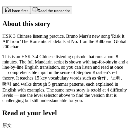
Listen first
Read the transcript
About this story
HSK 3 Chinese listening practice. Bruno Mars's new song 'Risk It
All' from 'The Romanticist' debuts at No. 1 on the Billboard Global
200 chart.
This is an HSK 3-4 Chinese listening episode that runs about 8
minutes. The full Mandarin script is shown with tap-for-pinyin and a
line-by-line English translation, so you can listen and read at once
— comprehensible input in the sense of Stephen Krashen's i+1
theory. It teaches 15 key vocabulary words such as 合作、证明、
吸引 and walks through 5 grammar patterns, each explained in
English with examples. The same news story is retold at 4 difficulty
levels — use the level selector above to find the version that is
challenging but still understandable for you.
Read at your level
原文