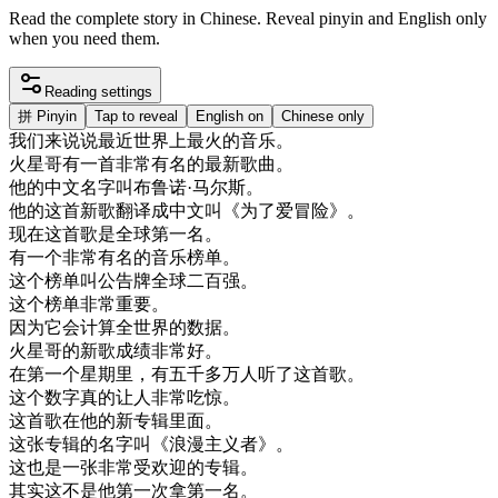
Read the complete story in Chinese. Reveal pinyin and English only
when you need them.
Reading settings
拼
Pinyin
Tap to reveal
English on
Chinese only
我们
来说
说
最近
世界上
最
火
的
音乐
。
火星
哥
有
一首
非常
有名
的
最新
歌曲
。
他的
中文
名字
叫
布
鲁
诺
·
马
尔
斯
。
他的
这
首
新歌
翻译
成
中文
叫
《
为了
爱
冒险
》
。
现在
这
首歌
是
全球
第一
名
。
有
一个
非常
有名
的
音乐
榜单
。
这个
榜单
叫
公告
牌
全球
二百
强
。
这个
榜单
非常
重要
。
因为
它
会
计算
全世界
的
数据
。
火星
哥
的
新歌
成绩
非常
好
。
在
第
一个
星期
里
，
有
五千
多
万人
听
了
这
首歌
。
这个
数字
真的
让
人
非常
吃惊
。
这
首歌
在
他的
新
专辑
里面
。
这
张
专辑
的
名字
叫
《
浪漫
主义
者
》
。
这
也是
一张
非常
受欢迎
的
专辑
。
其实
这
不是
他
第一次
拿
第一
名
。