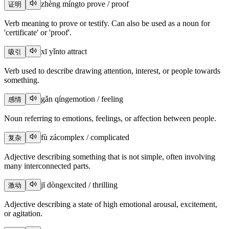
zhèng míng
to prove / proof
证明
Verb meaning to prove or testify. Can also be used as a noun for
'certificate' or 'proof'.
xī yǐn
to attract
吸引
Verb used to describe drawing attention, interest, or people towards
something.
gǎn qíng
emotion / feeling
感情
Noun referring to emotions, feelings, or affection between people.
fù zá
complex / complicated
复杂
Adjective describing something that is not simple, often involving
many interconnected parts.
jī dòng
excited / thrilling
激动
Adjective describing a state of high emotional arousal, excitement,
or agitation.