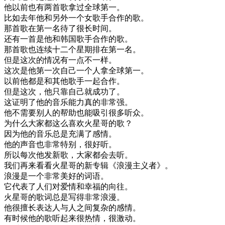
他
以前
也有
两首歌
拿
过
全球
第一
。
比如
去年
他
和
另外
一个
女
歌手
合作
的
歌
。
那首歌
在
第一
名
待
了
很
长
时间
。
还有
一首
是
他
和
韩国
歌手
合作
的
歌
。
那首歌
也
连续
十二个
星期
排在
第一
名
。
但是
这次
的
情况
有
一点
不
一样
。
这次
是
他
第一次
自己
一个
人
拿
全球
第一
。
以前
他
都是
和
其他
歌手
一起
合作
。
但是
这次
，
他
只靠
自己
就
成功
了
。
这
证明
了
他的
音乐
能力
真的
非常
强
。
他
不需要
别人
的
帮助
也能
吸引
很多
听众
。
为什么
大家
都
这么
喜欢
火星
哥
的
歌
？
因为
他的
音乐
总是
充满了
感情
。
他的
声音
也
非常
特别
，
很好
听
。
所以
每次
他
发
新歌
，
大家
都会
去
听
。
我们
再来
看看
火星
哥
的
新
专辑
《
浪漫
主义
者
》
。
浪漫
是
一个
非常
美好
的
词语
。
它
代表
了
人们
对
爱情
和
幸福
的
向往
。
火星
哥
的
歌词
总是
写
得
非常
浪漫
。
他
很
擅长
表达
人
与
人
之间
复杂
的
感情
。
有
时候
他的
歌
听起来
很
热情
，
很
激动
。