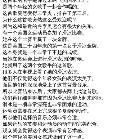
这
首歌
的
名字
翻译
过来
叫
《
美国
本土
》
。
是
两
个
年轻
的
女
歌手
一起
合作
唱的
。
这
首歌
突然
变得
非常
火
，
排在
了
第二
名
。
为什么
这
首歌
突然
这么
受欢迎
呢
？
因为
这
和
最近
的
冬季
奥运
会
有
很大
的
关系
。
有
一个
美国
女
运动
员
参加
了
滑冰
比赛
。
她在
这个
比赛
里
赢了
一块
金牌
。
这
是
美国
二十四
年来
的
第
一块
女子
滑冰
金牌
。
这
本身
就是
一个
非常
了不起
的
成绩
。
当
她在
奥运
会
上
进行
滑冰
表演
的
时候
。
她
就用
了
这
两
个
女
歌手
的
这
首歌
。
很多
人
在
电视
上
看了
她的
滑冰
表演
。
他们
不仅
觉得
这个
年轻
女孩
的
表演
太美
了
。
而且
他们
也
深深地
爱上
了
这
首
背景
音乐
。
所以
比赛
结束
以后
，
大家
都去
网上
找
这
首歌
。
我们
再
仔细
聊聊
那首
因为
滑冰
比赛
火
起来
的
歌
。
滑冰
是
一项
非常
漂亮
也
非常
困难
的
运动
。
运动
员
需要
在
冰上
完成
很多
复杂
的
动作
。
所以
他们
选择
的
音乐
必须
非常
合适
。
如果
音乐
的
节奏
和
运动
员
的
动作
能
完美
配合
。
观众
就
会
觉得
这个
表演
非常
有
艺术
感
。
那个
年轻
的
美国
女孩
就做
到了
这
一点
。