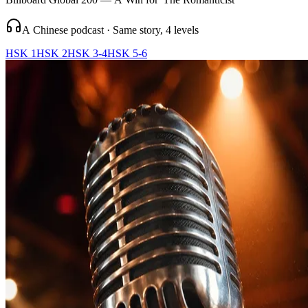
A Chinese podcast · Same story, 4 levels
HSK 1
HSK 2
HSK 3-4
HSK 5-6