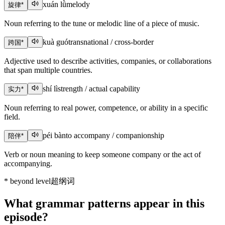
xuán lǜ
melody
旋律
*
Noun referring to the tune or melodic line of a piece of music.
kuà guó
transnational / cross-border
跨国
*
Adjective used to describe activities, companies, or collaborations
that span multiple countries.
shí lì
strength / actual capability
实力
*
Noun referring to real power, competence, or ability in a specific
field.
péi bàn
to accompany / companionship
陪伴
*
Verb or noun meaning to keep someone company or the act of
accompanying.
*
beyond level
超纲词
What grammar patterns appear in this
episode?