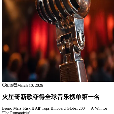
8:18
March 10, 2026
火
星
哥
新
歌
夺
得
全
球
音
乐
榜
单
第
一
名
Bruno Mars 'Risk It All' Tops Billboard Global 200 — A Win for
'The Romanticist'