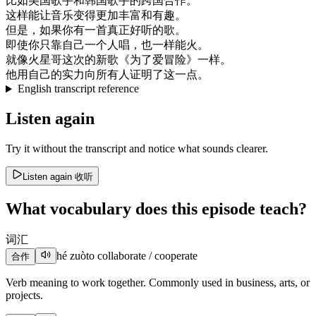
比如
美国
歌手
和
韩国
歌手
的
跨国
合作
。
这样
能
让
音乐
变得
更加
丰富
和
有趣
。
但是
，
如果
你有
一首
真正
好听
的
歌
。
即使
你
只靠
自己
一个
人
唱
，
也
一样
能
火
。
就像
火星
哥
这次
的
新歌
《
为了
爱
冒险
》
一样
。
他用
自己
的
实力
向
所有
人
证明
了
这
一点
。
English transcript reference
Listen again
Try it without the transcript and notice what sounds clearer.
Listen again
收听
What vocabulary does this episode teach?
词汇
hé zuò
to collaborate / cooperate
合作
Verb meaning to work together. Commonly used in business, arts, or
projects.