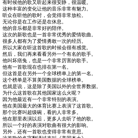
有
时候
他的
歌
又
听起来
很
安静
，
很
温暖
。
这种
丰富
的
变化
让
他的
音乐
非常
有
魅力
。
听众
在
听
他的
歌
时
，
会
觉得
非常
放松
。
无论
你是
在
工作
还是
在
休息
。
他的
音乐
都是
非常
好的
陪伴
。
这次
的
新歌
也是
一首
非常
优秀
的
爱情
歌曲
。
很多
人
都有
为了
爱情
勇敢
一次
的
经历
。
所以
大家
在
听
这
首歌
的
时候
会
很有
感觉
。
然后
，
我们
再来
看看
另外
一个
有名
的
歌手
。
他
叫
坏
痞
兔
，
也是
一个
非常
厉害
的
歌手
。
他有
一首歌
现在
也
排在
第一
名
。
但
这
首
是在
另外
一个
全球
榜单
上
的
第一
名
。
这个
榜单
是
不算
美国
数据
的
全球
榜单
。
也就是说
，
这
是
除了
美国
以外
的
全世界
数据
。
为什么
这
首歌
在
其他
国家
这么
火
呢
？
因为
他
最近
有
一个
非常
特别
的
表演
。
他在
美国
最大
的
体育
比赛
上
表演
了
这
首歌
。
那个
比赛
叫
超级
碗
，
看
的
人
非常
多
。
他在
那里
表演
以后
，
更多
人去
听
了
他的
歌
。
所以
一个
好的
表演
对
歌曲
有
很大
的
影响
。
另外
，
还有
一首歌
也
变得
非常
有意思
。