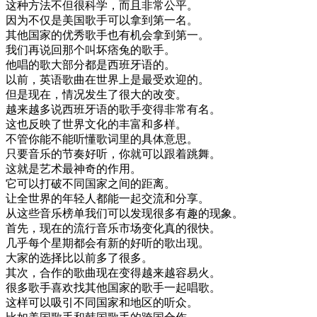
这种
方法
不但
很
科学
，
而且
非常
公平
。
因为
不仅是
美国
歌手
可以
拿到
第一
名
。
其他
国家
的
优秀
歌手
也有
机会
拿到
第一
。
我们
再说
回
那个
叫
坏
痞
兔
的
歌手
。
他
唱的
歌
大部分
都是
西班牙
语
的
。
以前
，
英语
歌曲
在
世界上
是
最
受欢迎
的
。
但是
现在
，
情况
发生
了
很大
的
改变
。
越来越
多说
西班牙
语
的
歌手
变得
非常
有名
。
这
也
反映
了
世界
文化
的
丰富
和
多样
。
不管
你
能不能
听
懂
歌词
里
的
具体
意思
。
只要
音乐
的
节奏
好听
，
你
就
可以
跟着
跳舞
。
这
就是
艺术
最
神奇
的
作用
。
它
可以
打破
不同
国家
之间
的
距离
。
让
全世界
的
年轻
人
都能
一起
交流
和
分享
。
从
这些
音乐
榜单
我们
可以
发现
很多
有趣
的
现象
。
首先
，
现在
的
流行
音乐
市场
变化
真的
很快
。
几乎
每
个
星期
都会
有
新的
好听
的
歌
出现
。
大家
的
选择
比
以前
多
了
很多
。
其次
，
合作
的
歌曲
现在
变得
越来越
容易
火
。
很多
歌手
喜欢
找
其他
国家
的
歌手
一起
唱歌
。
这样
可以
吸引
不同
国家
和
地区
的
听众
。