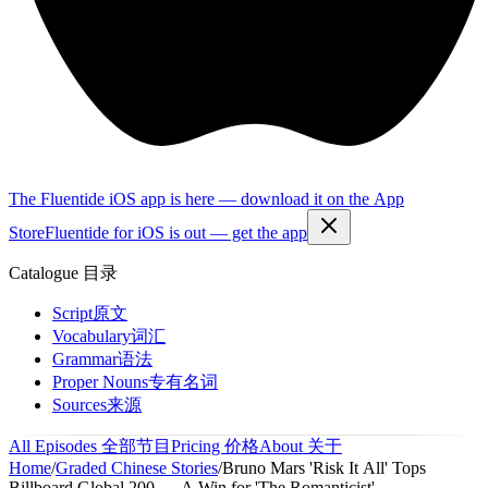
The Fluentide iOS app is here — download it on the App
Store
Fluentide for iOS is out — get the app
Catalogue
目录
Script
原文
Vocabulary
词汇
Grammar
语法
Proper Nouns
专有名词
Sources
来源
All Episodes
全部节目
Pricing
价格
About
关于
Home
/
Graded Chinese Stories
/
Bruno Mars 'Risk It All' Tops
Billboard Global 200 — A Win for 'The Romanticist'