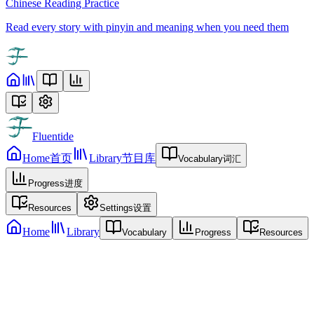
Chinese Reading Practice
Read every story with pinyin and meaning when you need them
Fluentide
Home
首页
Library
节目库
Vocabulary
词汇
Progress
进度
Resources
Settings
设置
Home
Library
Vocabulary
Progress
Resources