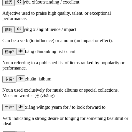
yōu xiù
outstanding / excellent
优秀
Adjective used to praise high quality, talent, or exceptional
performance.
yǐng xiǎng
influence / impact
影响
Can be a verb (to influence) or a noun (an impact or effect).
bǎng dān
ranking list / chart
榜单
*
Noun referring to a published list of items ranked by popularity or
performance.
zhuān jí
album
专辑
*
Noun used exclusively for music albums or special collections.
Measure word is 张 (zhāng).
xiàng wǎng
to yearn for / to look forward to
向往
*
Verb indicating a strong desire or longing for something beautiful or
ideal.