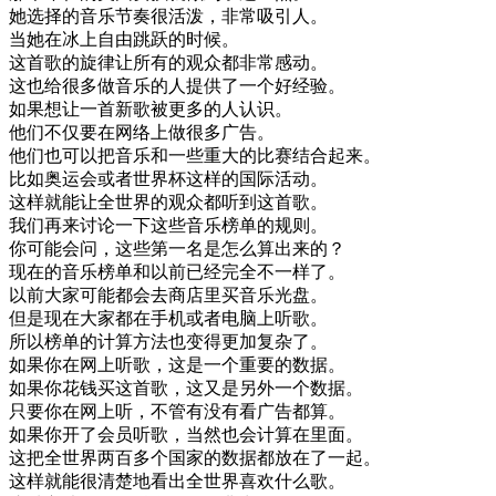
她
选择
的
音乐
节奏
很
活泼
，
非常
吸引
人
。
当
她在
冰上
自由
跳跃
的
时候
。
这
首歌
的
旋律
让
所有
的
观众
都
非常
感动
。
这
也
给
很多
做
音乐
的
人
提供
了
一个
好
经验
。
如果
想
让
一首
新歌
被
更多
的
人
认识
。
他们
不仅
要
在
网络
上
做
很多
广告
。
他们
也可以
把
音乐
和
一些
重大
的
比赛
结合
起来
。
比如
奥运
会
或者
世界
杯
这样
的
国际
活动
。
这样
就
能
让
全世界
的
观众
都
听到
这
首歌
。
我们
再来
讨论
一下
这些
音乐
榜单
的
规则
。
你
可能
会问
，
这些
第一
名
是
怎么
算
出来
的
？
现在
的
音乐
榜单
和
以前
已经
完全
不
一样
了
。
以前
大家
可能
都会
去
商店
里
买
音乐
光
盘
。
但是
现在
大家
都在
手机
或者
电脑
上
听
歌
。
所以
榜单
的
计算
方法
也
变得
更加
复杂
了
。
如果
你在
网上
听
歌
，
这
是
一个
重要
的
数据
。
如果
你
花钱
买
这
首歌
，
这
又是
另外
一个
数据
。
只要
你在
网上
听
，
不管
有
没有
看
广告
都
算
。
如果
你
开
了
会员
听
歌
，
当然
也
会
计算
在
里面
。
这
把
全世界
两百
多个
国家
的
数据
都
放在
了
一起
。
这样
就
能
很
清楚
地
看出
全世界
喜欢
什么
歌
。