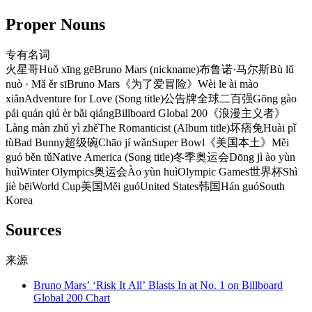
Proper Nouns
专有名词
火星哥
Huǒ xīng gē
Bruno Mars (nickname)
布鲁诺·马尔斯
Bù lǔ
nuò · Mǎ ěr sī
Bruno Mars
《为了爱冒险》
Wèi le ài mào
xiǎn
Adventure for Love (Song title)
公告牌全球二百强
Gōng gào
pái quán qiú èr bǎi qiáng
Billboard Global 200
《浪漫主义者》
Làng màn zhǔ yì zhě
The Romanticist (Album title)
坏痞兔
Huài pǐ
tù
Bad Bunny
超级碗
Chāo jí wǎn
Super Bowl
《美国本土》
Měi
guó běn tǔ
Native America (Song title)
冬季奥运会
Dōng jì ào yùn
huì
Winter Olympics
奥运会
Ào yùn huì
Olympic Games
世界杯
Shì
jiè bēi
World Cup
美国
Měi guó
United States
韩国
Hán guó
South
Korea
Sources
来源
Bruno Mars’ ‘Risk It All’ Blasts In at No. 1 on Billboard
Global 200 Chart