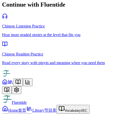
Continue with Fluentide
Chinese Listening Practice
Hear more graded stories at the level that fits you
Chinese Reading Practice
Read every story with pinyin and meaning when you need them
Fluentide
Home
首页
Library
节目库
Vocabulary
词汇