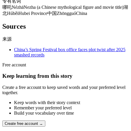
专有名词
哪吒
Nézhā
Nezha (a Chinese mythological figure and movie title)
湖
北
Húběi
Hubei Province
中国
Zhōngguó
China
Sources
来源
China’s Spring Festival box office faces plot twist after 2025
smashed records
Free account
Keep learning from this story
Create a free account to keep saved words and your preferred level
together.
Keep words with their story context
Remember your preferred level
Build your vocabulary over time
Create free account →