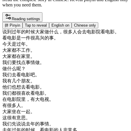
when you need them.
Reading settings
拼
Pinyin
Tap to reveal
English on
Chinese only
说
到
过年
的
时候
大家
做
什么
，
很多
人
会
去
电影
院
看
电影
。
看
电影
是
一件
很
高兴
的
事
。
今天是
过年
。
大家
都不
工作
。
大家
都在
家里
。
我们
要
找
点
事情
做
。
做
什么
呢
？
我们
去
看
电影
吧
。
我有
几个
朋友
。
他们
也
想去
看
电影
。
我们
都
很喜欢
看
电影
。
在
电影
院
里
，
有
大
电视
。
有
很多
人
。
大家
坐在
一起
。
这
很
有意思
。
我们
先
说
说
去年
的
事情
。
去年
过年
的
时候
，
看
电影
的
人
非常
多
。