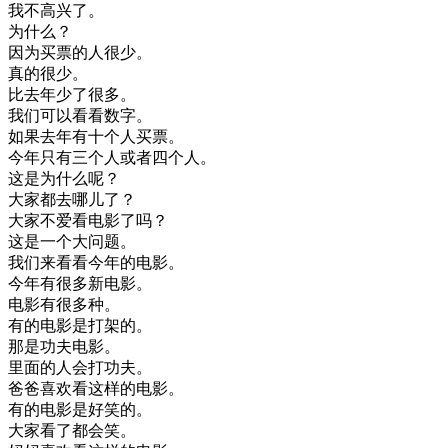
我不
高兴
了
。
为什么
？
因为
买
票
的
人
很少
。
真的
很少
。
比
去年
少了
很多
。
我们
可以
看看
数字
。
如果
去年
有
十
个人
买
票
。
今年
只有
三
个人
或者
四
个人
。
这
是
为什么
呢
？
大家
都去
哪儿
了
？
大家
不
爱
看
电影
了
吗
？
这
是
一个
大
问题
。
我们
来
看看
今年
的
电影
。
今年
有
很多
新
电影
。
电影
有
很多
种
。
有
的
电影
是
打架
的
。
那是
功夫
电影
。
里面
的
人
会
打
功夫
。
爸爸
喜欢
看
这样
的
电影
。
有
的
电影
是
好笑
的
。
大家
看了
都会
笑
。