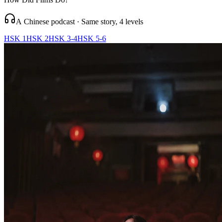
A Chinese podcast · Same story, 4 levels
HSK 1
HSK 2
HSK 3-4
HSK 5-6