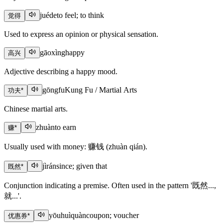
juéde
to feel; to think
觉得
Used to express an opinion or physical sensation.
gāoxìng
happy
高兴
Adjective describing a happy mood.
gōngfu
Kung Fu / Martial Arts
功夫
*
Chinese martial arts.
zhuàn
to earn
赚
*
Usually used with money: 赚钱 (zhuàn qián).
jìrán
since; given that
既然
*
Conjunction indicating a premise. Often used in the pattern '既然...,
就...'.
yōuhuìquàn
coupon; voucher
优惠券
*