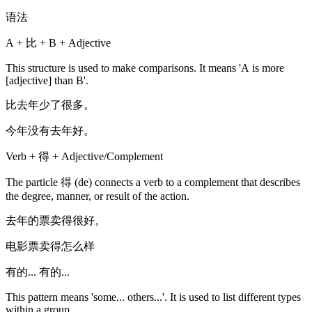
语法
A + 比 + B + Adjective
This structure is used to make comparisons. It means 'A is more
[adjective] than B'.
比去年少了很多。
今年没有去年好。
Verb + 得 + Adjective/Complement
The particle 得 (de) connects a verb to a complement that describes
the degree, manner, or result of the action.
去年的票卖得很好。
电影票卖得怎么样
有的... 有的...
This pattern means 'some... others...'. It is used to list different types
within a group.