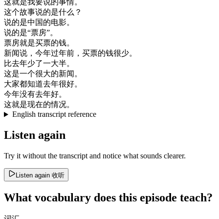
这
就是
我要
说的
事情
。
这个
故事
说
的是
什么
？
说
的是
中国
的
电影
。
说
的是
“
票房
”
。
票房
就是
买
票
的
钱
。
新闻
说
，
今年
过年
前
，
买
票
的
钱
很少
。
比
去年
少了
一
大半
。
这
是
一个
很大
的
新闻
。
大家
都
知道
去年
很好
。
今年
没有
去年
好
。
这
就是
现在
的
情况
。
English transcript reference
Listen again
Try it without the transcript and notice what sounds clearer.
Listen again
收听
What vocabulary does this episode teach?
词汇