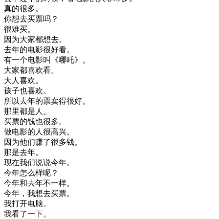
真的
很多
。
你
想去
买
票
吗
？
很
难
买
。
因为
大家
都
想去
。
去年
的
电影
很好
看
。
有
一个
电影
叫
《
哪
吒
》
。
大家
都
喜欢
看
。
大人
喜欢
。
孩子
也
喜欢
。
所以
去年
的
票
卖得
很好
。
那里
都是
人
。
买
票
的
钱
也
很多
。
做
电影
的
人
很
高兴
。
因为
他们
赚了
很多
钱
。
那是
去年
。
现在
我们
说
说
今年
。
今年
怎么
样
呢
？
今年
和
去年
不
一样
。
今年
，
我想去
买
票
。
我
打开
电脑
。
我
看了
一下
。