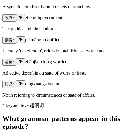
A specific term for discount tickets or vouchers.
zhèngfǔ
government
政府
*
The political administration.
piàofáng
box office
票房
*
Literally 'ticket room', refers to total ticket sales revenue.
zháojí
anxious; worried
着急
*
Adjective describing a state of worry or haste.
qíngkuàng
situation
情况
*
Noun referring to circumstances or state of affairs.
*
beyond level
超纲词
What grammar patterns appear in this
episode?