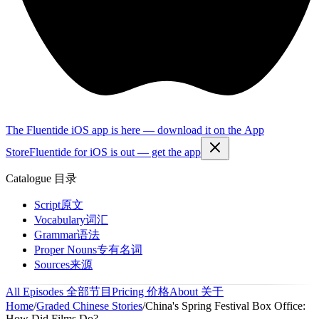
The Fluentide iOS app is here — download it on the App
Store
Fluentide for iOS is out — get the app
Catalogue
目录
Script
原文
Vocabulary
词汇
Grammar
语法
Proper Nouns
专有名词
Sources
来源
All Episodes
全部节目
Pricing
价格
About
关于
Home
/
Graded Chinese Stories
/
China's Spring Festival Box Office:
How Did Films Do?