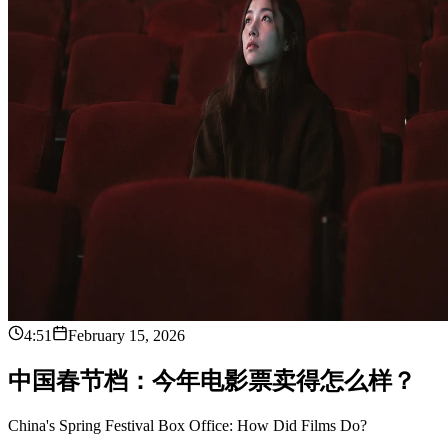
4:51
February 15, 2026
中
国
春
节
档
：
今
年
电
影
票
卖
得
怎
么
样
？
China's Spring Festival Box Office: How Did Films Do?