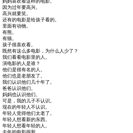
妈妈
喜欢
看
这样
的
电影
。
因为
过年
要
高兴
。
高兴
就要
笑
。
还有
的
电影
是
给
孩子
看
的
。
里面
有
动物
。
有
熊
。
有
猫
。
孩子
很喜欢
看
。
既然
有
这么
多
电影
，
为什么
人
少了
？
我们
看看
电影
里
的
人
。
演
电影
的
人
是
谁
？
他们
是
很有
名
的
人
。
他们
也是
老朋友
了
。
我们
认识
他们
几十年
了
。
爸爸
认识
他们
。
妈妈
也
认识
他们
。
可是
，
我的
儿子
不
认识
。
现在
的
年轻
人
不
认识
。
年轻
人
觉得
他们
太
老了
。
年轻
人
想看
新的
东西
。
年轻
人
想看
年轻
的
人
。
去年
的
电影
很
新
。