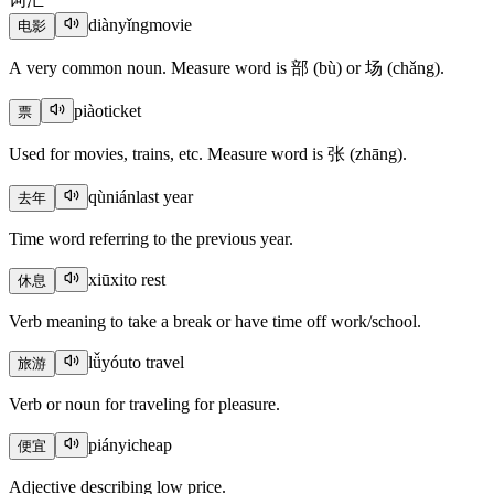
diànyǐng
movie
电影
A very common noun. Measure word is 部 (bù) or 场 (chǎng).
piào
ticket
票
Used for movies, trains, etc. Measure word is 张 (zhāng).
qùnián
last year
去年
Time word referring to the previous year.
xiūxi
to rest
休息
Verb meaning to take a break or have time off work/school.
lǚyóu
to travel
旅游
Verb or noun for traveling for pleasure.
piányi
cheap
便宜
Adjective describing low price.