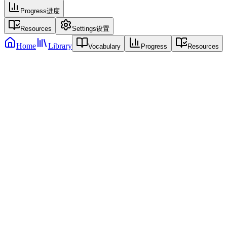
Progress
进度
Resources
Settings
设置
Home
Library
Vocabulary
Progress
Resources