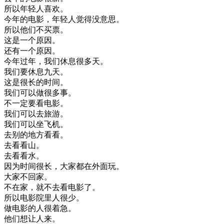
所以
年轻
人
喜欢
。
今年
的
电影
，
年轻
人
觉得
没意思
。
所以
他们
不
买
票
。
这
是
一个
原因
。
还有
一个
原因
。
今年
过年
，
我们
休息
很多
天
。
我们
要
休息
九天
。
这
是
很
长
的
时间
。
我们
可以
做
很多
事
。
不一定
要
看
电影
。
我们
可以
去
旅游
。
我们
可以
坐
飞机
。
去
别的
地方
看看
。
去
看看
山
。
去
看看
水
。
因为
时间
很
长
，
大家
都在
外面
玩
。
大家
不
回家
。
不在家
，
就
不去
看
电影
了
。
所以
电影
院
里
人
很少
。
做
电影
的
人
很
着急
。
他们
想
让
人
来
。