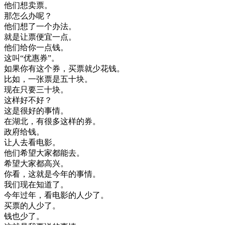
他们
想
卖票
。
那
怎么
办
呢
？
他们
想了
一个
办法
。
就是
让
票
便宜
一点
。
他们
给
你
一点
钱
。
这
叫
“
优惠
券
”
。
如果
你有
这个
券
，
买
票
就
少
花钱
。
比如
，
一张
票
是
五十
块
。
现在
只要
三十
块
。
这样
好不好
？
这
是
很好
的
事情
。
在
湖北
，
有
很多
这样
的
券
。
政府
给钱
。
让
人去
看
电影
。
他们
希望
大家
都能
去
。
希望
大家
都
高兴
。
你
看
，
这
就是
今年
的
事情
。
我们
现在
知道
了
。
今年
过年
，
看
电影
的
人
少了
。
买
票
的
人
少了
。
钱
也
少了
。