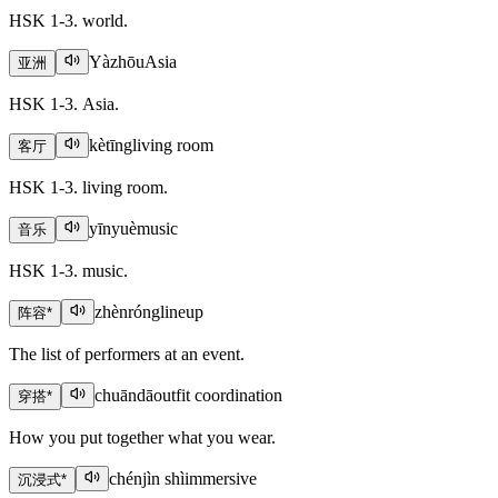
HSK 1-3. world.
Yàzhōu
Asia
亚洲
HSK 1-3. Asia.
kètīng
living room
客厅
HSK 1-3. living room.
yīnyuè
music
音乐
HSK 1-3. music.
zhènróng
lineup
阵容
*
The list of performers at an event.
chuāndā
outfit coordination
穿搭
*
How you put together what you wear.
chénjìn shì
immersive
沉浸式
*