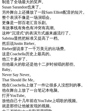
制造
了
全
场
最大
的
笑声
。
Susan
Sarandon
也来
了
。
另外
舞台
上
还
播放
了
一段
Sam
Elliott
配音
的
短
片
。
整个
表演
不像
是
一
场
演唱
会
。
更像
是
一部
百老汇
音乐剧
。
有
故事
线
有
角色
有
冲突
有
高潮
。
这种
"
沉浸
式
"
的
表演
方式
越来越
流行
了
。
Sabrina
显然
把
标准
又
提高
了
一档
。
然后
说
Justin
Bieber
。
Bieber
据说
拿
了一
千万
美元
的
出场
费
。
这
是
Coachella
历史
上
最高
的
。
他
三
十多岁
了
。
但
他
最
火
的
歌
还是
他
十二岁
时候
唱的
那些
。
Baby
。
Never
Say
Never
。
That
Should
Be
Me
。
他在
Coachella
上
做了
一件
让
很多
人
没想到
的
事
。
他在
舞台
上
放了
一台
笔记
本
电脑
。
打开
YouTube
。
放
他
自己
十
几年
前
在
YouTube
上
唱歌
的
视频
。
就是
那些
让
他
被
发现
的
视频
。