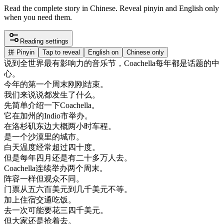
Read the complete story in Chinese. Reveal pinyin and English only
when you need them.
Reading settings
拼
Pinyin
Tap to reveal
English on
Chinese only
说
到
全世界
最有
影响
力
的
音乐节
，
Coachella
每年
都是
话题
的
中
心
。
今年
的
第
一个
周末
刚刚
结束
。
我们
来说
说
都
发生
了
什么
。
先
简单
介绍
一下
Coachella
。
它
在
加州
的
Indio
市
举办
。
在
洛杉矶
东边
大概
两
小时
车
程
。
是
一个
沙漠
里
的
城市
。
白天
温度
经常
超过
四十
度
。
但是
每年
四月
还是
有
二十
多
万人
去
。
Coachella
连续
举办
两
个
周末
。
阵容
一样
但
观众
不同
。
门
票
从
五
六百
美元
到
几千
美元
不等
。
加上
住宿
交通
吃饭
。
去
一次
可能
要花
三
四千
美元
。
但
大家
还是
抢
着
去
。