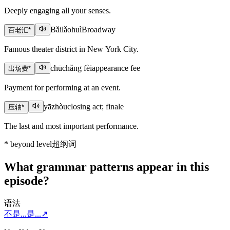
Deeply engaging all your senses.
Bǎilǎohuì
Broadway
百老汇
*
Famous theater district in New York City.
chūchǎng fèi
appearance fee
出场费
*
Payment for performing at an event.
yāzhòu
closing act; finale
压轴
*
The last and most important performance.
*
beyond level
超纲词
What grammar patterns appear in this
episode?
语法
不是...是...
↗