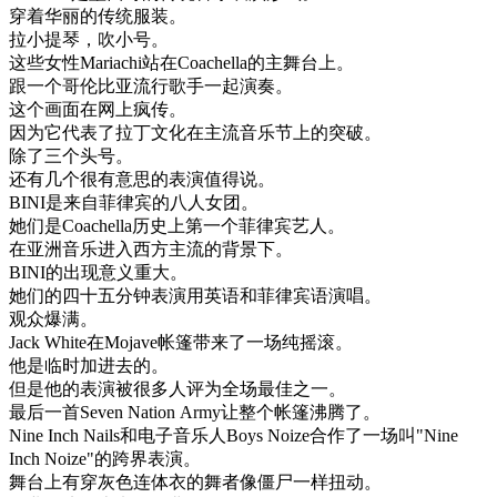
穿着
华丽
的
传统
服装
。
拉
小提琴
，
吹
小
号
。
这些
女性
Mariachi
站在
Coachella
的
主
舞台
上
。
跟
一个
哥伦比亚
流行
歌手
一起
演奏
。
这个
画面
在
网上
疯
传
。
因为
它
代表
了
拉丁
文化
在
主流
音乐节
上
的
突破
。
除了
三
个
头
号
。
还有
几个
很
有意思
的
表演
值得
说
。
BINI
是
来自
菲律宾
的
八人
女
团
。
她们
是
Coachella
历史
上
第
一个
菲律宾
艺人
。
在
亚洲
音乐
进入
西方
主流
的
背景
下
。
BINI
的
出现
意义
重大
。
她们
的
四十
五分钟
表演
用
英语
和
菲律宾
语
演唱
。
观众
爆满
。
Jack
White
在
Mojave
帐篷
带来
了一
场
纯
摇滚
。
他是
临时
加进去
的
。
但是
他的
表演
被
很多
人
评
为
全
场
最佳
之一
。
最后
一首
Seven
Nation
Army
让
整个
帐篷
沸腾
了
。
Nine
Inch
Nails
和
电子
音乐
人
Boys
Noize
合作
了一
场
叫
"
Nine
Inch
Noize
"
的
跨
界
表演
。
舞台
上有
穿
灰色
连
体
衣
的
舞
者
像
僵尸
一样
扭
动
。