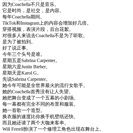
因为
Coachella
不只是
音乐
。
它是
时尚
，
是
社交
，
是
内容
。
每年
Coachella
期间
。
TikTok
和
Instagram
上
的
内容
会
增加
好几
倍
。
穿
搭
视频
，
表演
片段
，
后台
花絮
。
对
很多
人
来说
去
Coachella
不是
为了
听
歌
。
是
为了
被
拍到
。
好了
说
正
事
。
今年
三
个
头
号
是
谁
。
星期五
是
Sabrina
Carpenter
。
星期六
是
Justin
Bieber
。
星期天
是
Karol
G
。
先
说
Sabrina
Carpenter
。
她
今年
可能是
全世界
最
火
的
流行
女
歌手
。
她的
Coachella
首
秀
没有
让
人
失望
。
她
把
舞台
变成
了
一个
五
幕
的
小
剧场
。
每一
幕
都有
完全
不同
的
布景
和
服装
。
她
一首歌
一个
造型
。
换
衣服
的
速度
比
你
换
手机
壁纸
还
快
。
而且
她
还
请
了
两
个
大
咖
来
客串
。
Will
Ferrell
扮演
了
一个
修理工
角色
出现
在
舞台
上
。