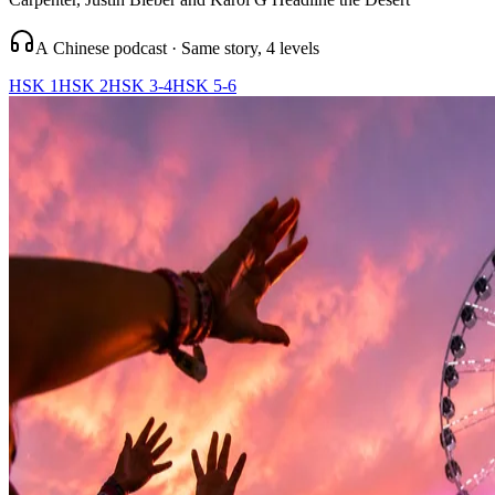
A Chinese podcast · Same story, 4 levels
HSK 1
HSK 2
HSK 3-4
HSK 5-6