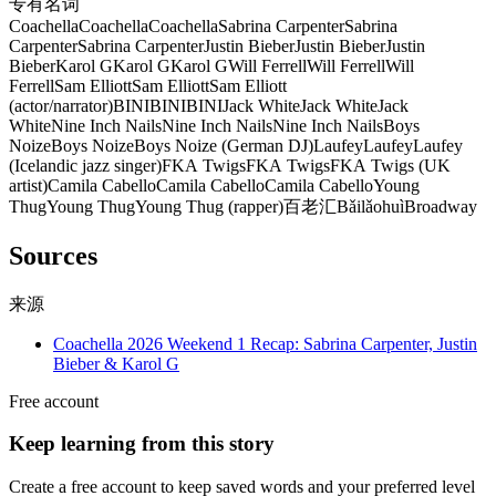
专有名词
Coachella
Coachella
Coachella
Sabrina Carpenter
Sabrina
Carpenter
Sabrina Carpenter
Justin Bieber
Justin Bieber
Justin
Bieber
Karol G
Karol G
Karol G
Will Ferrell
Will Ferrell
Will
Ferrell
Sam Elliott
Sam Elliott
Sam Elliott
(actor/narrator)
BINI
BINI
BINI
Jack White
Jack White
Jack
White
Nine Inch Nails
Nine Inch Nails
Nine Inch Nails
Boys
Noize
Boys Noize
Boys Noize (German DJ)
Laufey
Laufey
Laufey
(Icelandic jazz singer)
FKA Twigs
FKA Twigs
FKA Twigs (UK
artist)
Camila Cabello
Camila Cabello
Camila Cabello
Young
Thug
Young Thug
Young Thug (rapper)
百老汇
Bǎilǎohuì
Broadway
Sources
来源
Coachella 2026 Weekend 1 Recap: Sabrina Carpenter, Justin
Bieber & Karol G
Free account
Keep learning from this story
Create a free account to keep saved words and your preferred level