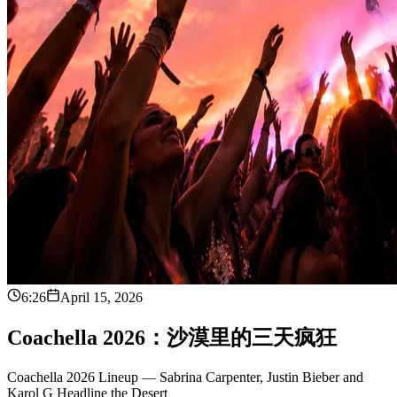
6:26
April 15, 2026
C
o
a
c
h
e
l
l
a
2
0
2
6
：
沙
漠
里
的
三
天
疯
狂
Coachella 2026 Lineup — Sabrina Carpenter, Justin Bieber and
Karol G Headline the Desert