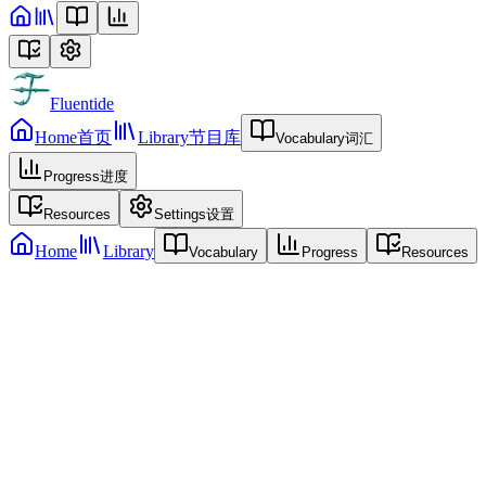
Fluentide
Home
首页
Library
节目库
Vocabulary
词汇
Progress
进度
Resources
Settings
设置
Home
Library
Vocabulary
Progress
Resources