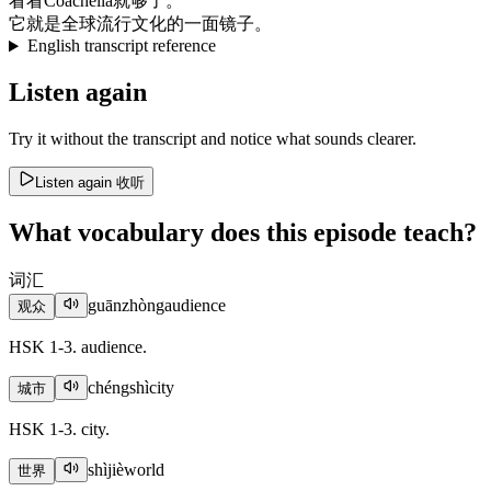
看看
Coachella
就
够
了
。
它
就是
全球
流行
文化
的
一面
镜子
。
English transcript reference
Listen again
Try it without the transcript and notice what sounds clearer.
Listen again
收听
What vocabulary does this episode teach?
词汇
guānzhòng
audience
观众
HSK 1-3. audience.
chéngshì
city
城市
HSK 1-3. city.
shìjiè
world
世界