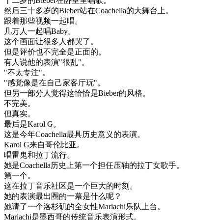
十二岁
的
Bieber
在
卧室
里
唱歌
。
然后
三
十多岁
的
Bieber
站在
Coachella
的
大
舞台
上
。
跟着
那些
视频
一起
唱
。
几
万人
一起
唱
Baby
。
这个
画面
让
很多
人
都
哭了
。
但是
评价
也不
完全
是
正面
的
。
有人
说
他的
表演
"
很
乱
"
。
"
不太
专注
"
。
"
感觉
像是
在
自己
家
客厅
玩
"
。
但
另一
部分
人
觉得
这
恰恰
是
Bieber
的
风格
。
不
完美
。
但
真实
。
最后
是
Karol
G
。
这
是
今年
Coachella
最
具
历史
意义
的
表演
。
Karol
G
来自
哥伦比亚
。
唱
雷
鬼
和
拉丁
流行
。
她是
Coachella
历史
上
第
一个
担任
压
轴
的
拉丁
女
歌手
。
第
一个
。
这
在
拉丁
音乐
社区
是
一个
巨大
的
时刻
。
她的
表演
最
出
圈
的
一幕
是
什么
呢
？
她
请
了
一个
洛杉矶
的
全
女性
Mariachi
乐队
上台
。
Mariachi
是
墨西哥
的
传统
音乐
表演
形式
。