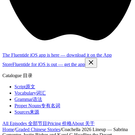
The Fluentide iOS app is here — download it on the App
Store
Fluentide for iOS is out — get the app
Catalogue
目录
Script
原文
Vocabulary
词汇
Grammar
语法
Proper Nouns
专有名词
Sources
来源
All Episodes
全部节目
Pricing
价格
About
关于
Home
/
Graded Chinese Stories
/
Coachella 2026 Lineup — Sabrina
Carpenter, Justin Bieber and Karol G Headline the Desert