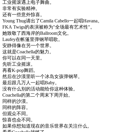
工业
摇滚
遇上
电子
舞曲
。
非常
有
实验
精神
。
还有
一些
意外
惊喜
。
Young
Thug
请
出了
Camila
Cabello
一起
唱
Havana
。
FKA
Twigs
的
表演
被
称为
"
全
场
最有
艺术
性
"
。
她
致敬
了
西海岸
的
Ballroom
文化
。
Laufey
在
帐篷
里
弹
钢琴
唱歌
。
安静
得
像
在
另
一个
世界
。
这
就是
Coachella
的
魅力
。
你
可以
在
同一
天
里
。
先
听
工业
摇滚
。
再看
K
-
pop
舞蹈
。
然后
在
沙漠
里
听
一个
冰岛
女孩
弹
钢琴
。
最后
跟
几
万人
一起
唱
Baby
。
没有
什么
别的
活动
能
给
你
这种
体验
。
Coachella
的
第二个
周末
下周
开始
。
同样
的
沙漠
。
同样
的
阵容
。
但
观众
不同
。
惊喜
也
会
不同
。
如果
你想
知道
现在
的
音乐
世界
在
关注
什么
。