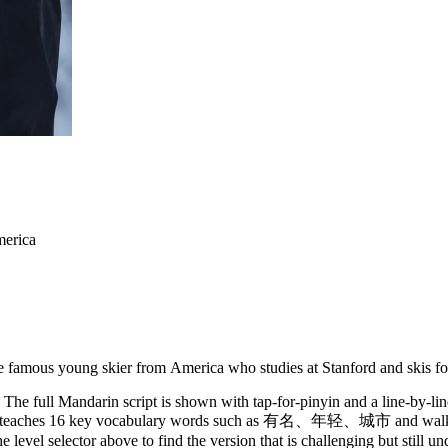
merica
he famous young skier from America who studies at Stanford and skis fo
The full Mandarin script is shown with tap-for-pinyin and a line-by-lin
y. It teaches 16 key vocabulary words such as 有名、年轻、城市 and walks 
 level selector above to find the version that is challenging but still u