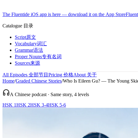
The Fluentide iOS app is here — download it on the App Store
Fluent
Catalogue
目录
Script
原文
Vocabulary
词汇
Grammar
语法
Proper Nouns
专有名词
Sources
来源
All Episodes
全部节目
Pricing
价格
About
关于
Home
/
Graded Chinese Stories
/
Who Is Eileen Gu? — The Young Skie
A Chinese podcast · Same story, 4 levels
HSK 1
HSK 2
HSK 3-4
HSK 5-6