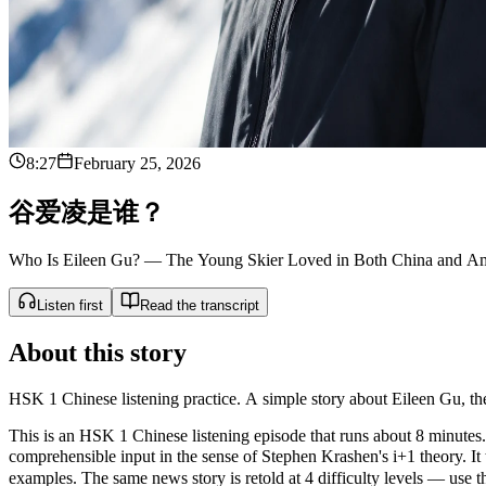
8:27
February 25, 2026
谷
爱
凌
是
谁
？
Who Is Eileen Gu? — The Young Skier Loved in Both China and A
Listen first
Read the transcript
About this story
HSK 1 Chinese listening practice. A simple story about Eileen Gu, t
This is an HSK 1 Chinese listening episode that runs about 8 minutes. 
comprehensible input in the sense of Stephen Krashen's i+1 theor
examples. The same news story is retold at 4 difficulty levels — use the