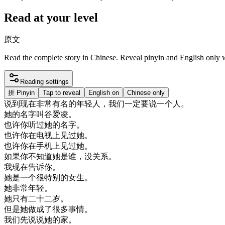
Read at your level
原文
Read the complete story in Chinese. Reveal pinyin and English only
Reading settings
拼
Pinyin
Tap to reveal
English on
Chinese only
说
到
现在
非常
有名
的
年轻
人
，
我们
一定
要
说
一个
人
。
她的
名字
叫
谷
爱
凌
。
也许
你
听
过
她的
名字
。
也许
你在
电视
上
见过
她
。
也许
你在
手机
上
见过
她
。
如果
你
不知道
她是
谁
，
没关系
。
我
现在
告诉
你
。
她是
一个
很
特别
的
女生
。
她
非常
年轻
。
她
只有
二
十二岁
。
但是
她
做成
了
很多
事情
。
我们
先
说
说
她的
家
。