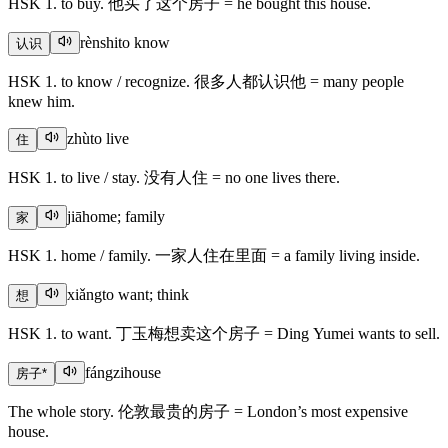
HSK 1. to buy. 他买了这个房子 = he bought this house.
rènshi
to know
认识
HSK 1. to know / recognize. 很多人都认识他 = many people
knew him.
zhù
to live
住
HSK 1. to live / stay. 没有人住 = no one lives there.
jiā
home; family
家
HSK 1. home / family. 一家人住在里面 = a family living inside.
xiǎng
to want; think
想
HSK 1. to want. 丁玉梅想卖这个房子 = Ding Yumei wants to sell.
fángzi
house
房子
*
The whole story. 伦敦最贵的房子 = London’s most expensive
house.