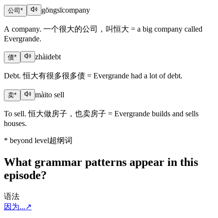
gōngsī
company
公司
*
A company. 一个很大的公司，叫恒大 = a big company called
Evergrande.
zhài
debt
债
*
Debt. 恒大有很多很多债 = Evergrande had a lot of debt.
mài
to sell
卖
*
To sell. 恒大做房子，也卖房子 = Evergrande builds and sells
houses.
*
beyond level
超纲词
What grammar patterns appear in this
episode?
语法
因为...
↗