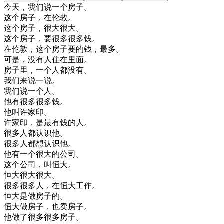
今天
，
我们
说
一个
房子
。
这个
房子
，
在
伦敦
。
这个
房子
，
很大
很大
。
这个
房子
，
要
很多
很多
钱
。
在
伦敦
，
这个
房子
要
的
钱
，
最多
。
可是
，
没有
人
住在
里面
。
房子
里
，
一个
人
都没有
。
我们
来说
一
说
。
我们
说
一个
人
。
他有
很多
很多
钱
。
他
叫
许
家
印
。
许
家
印
，
是
最有
钱
的
人
。
很多
人
都
认识
他
。
很多
人
都想
认识
他
。
他有
一个
很大
的
公司
。
这个
公司
，
叫
恒
大
。
恒
大
很大
很大
。
很多
很多
人
，
在
恒
大
工作
。
恒
大
是
做
房子
的
。
恒
大
做
房子
，
也
卖
房子
。
他
做了
很多
很多
房子
。