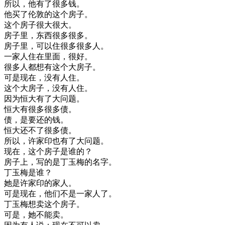
所以
，
他
有了
很多
钱
。
他
买
了
伦敦
的
这个
房子
。
这个
房子
很大
很大
。
房子
里
，
东西
很多
很多
。
房子
里
，
可以
住
很多
很多
人
。
一家
人
住在
里面
，
很好
。
很多
人
都想
有
这个
大
房子
。
可是
现在
，
没有
人
住
。
这个
大
房子
，
没有
人
住
。
因为
恒
大
有了
大
问题
。
恒
大
有
很多
很多
债
。
债
，
是
要
还
的
钱
。
恒
大
还
不了
很多
债
。
所以
，
许
家
印
也有
了
大
问题
。
现在
，
这个
房子
是
谁
的
？
房子
上
，
写的
是
丁
玉
梅
的
名字
。
丁
玉
梅
是
谁
？
她是
许
家
印
的
家人
。
可是
现在
，
他们
不是
一家
人
了
。
丁
玉
梅
想
卖
这个
房子
。
可是
，
她
不能
卖
。