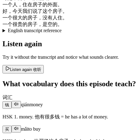
一个
人
，
住在
房子
的
外面
。
好
，
今天
我们
说
了
这个
房子
。
一个
很大
的
房子
，
没有
人
住
。
一个
很
贵的
房子
，
是
空
的
。
English transcript reference
Listen again
Try it without the transcript and notice what sounds clearer.
Listen again
收听
What vocabulary does this episode teach?
词汇
qián
money
钱
HSK 1. money. 他有很多钱 = he has a lot of money.
mǎi
to buy
买