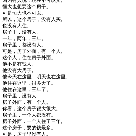
因为
有人
说
：
现在
不
可以
卖
。
恒
大
也
想要
这个
房子
。
可是
恒
大
也不
可以
。
所以
，
这个
房子
，
没有
人
买
。
也没有
人
住
。
房子
里
，
没有
人
。
一年
，
两
年
，
三年
。
房子
里
，
都没有
人
。
可是
，
房子
外面
，
有一
个人
。
这个
人
，
住在
房子
外面
。
他
不是
有
钱
人
。
他
没有
大
房子
。
他
今天
在
这里
，
明天
也在
这里
。
他
住在
这里
，
很多
天
了
。
他
住在
这里
，
三年
了
。
房子
里
，
没有
人
。
房子
外面
，
有一
个人
。
你
看
，
这个
房子
很大
很大
。
房子
里
，
一个
人
都没有
。
房子
外面
，
一个
人
住
了
三年
。
这个
房子
，
要
的
钱
最多
。
可是
，
房子
里
没有
人
。