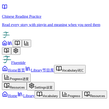
Chinese Reading Practice
Read every story with pinyin and meaning when you need them
Fluentide
Home
首页
Library
节目库
Vocabulary
词汇
Progress
进度
Resources
Settings
设置
Home
Library
Vocabulary
Progress
Resources