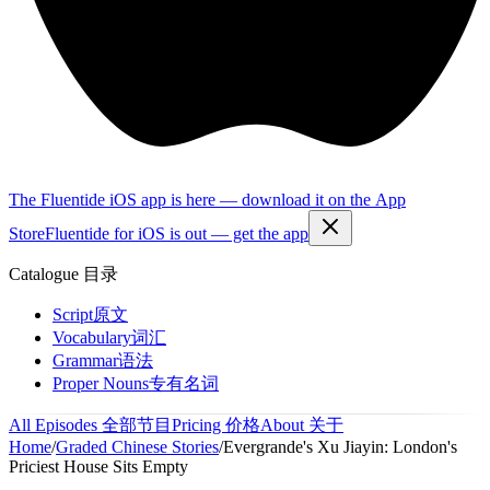
The Fluentide iOS app is here — download it on the App
Store
Fluentide for iOS is out — get the app
Catalogue
目录
Script
原文
Vocabulary
词汇
Grammar
语法
Proper Nouns
专有名词
All Episodes
全部节目
Pricing
价格
About
关于
Home
/
Graded Chinese Stories
/
Evergrande's Xu Jiayin: London's
Priciest House Sits Empty