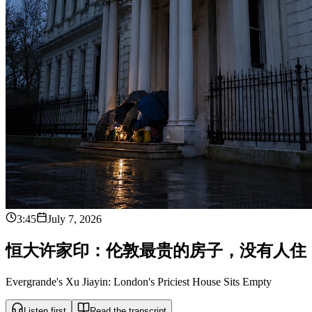
3:45
July 7, 2026
恒
大
许
家
印
：
伦
敦
最
贵
的
房
子
，
没
有
人
住
Evergrande's Xu Jiayin: London's Priciest House Sits Empty
Listen first
Read the transcript