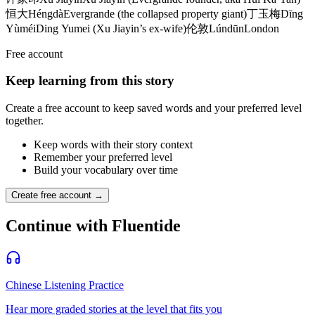
恒大
Héngdà
Evergrande (the collapsed property giant)
丁玉梅
Dīng
Yùméi
Ding Yumei (Xu Jiayin’s ex-wife)
伦敦
Lúndūn
London
Free account
Keep learning from this story
Create a free account to keep saved words and your preferred level
together.
Keep words with their story context
Remember your preferred level
Build your vocabulary over time
Create free account →
Continue with Fluentide
Chinese Listening Practice
Hear more graded stories at the level that fits you