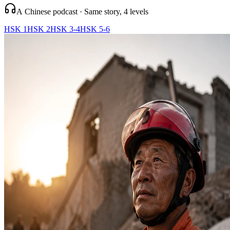
A Chinese podcast · Same story, 4 levels
HSK 1
HSK 2
HSK 3-4
HSK 5-6