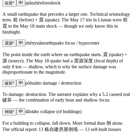
qiánzhèn
foreshock
前震
*
A small earthquake that precedes a larger one. Technical seismology
term. 前 (before) + 震 (quake). The May 17 trio in Liunan were 前
震 to the May 18 main shock — though we only know this in
hindsight.
zhènyuán
earthquake focus / hypocenter
震源
*
The point inside the earth where an earthquake starts. 震 (quake) +
源 (source). The May 18 quake had a 震源深度 (focal depth) of
only 8 km — shallow, which is why the surface damage was
disproportionate to the magnitude.
pòhuài
to damage / destruction
破坏
*
To damage; destruction. The narrator explains why a 5.2 caused real
破坏 — the combination of early hour and shallow focus.
dǎotā
to collapse (of buildings)
倒塌
*
For a building to collapse, fall down. More formal than 倒 alone.
The official report: 13 栋自建房屋倒塌 — 13 self-built houses