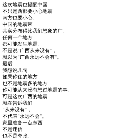
这次
地震
也
提醒
中国
：
不只是
西部
要
小心
地震
，
南方
也要
小心
。
中国
的
地震
带
，
其实
分布
得
比
我们
想象
的
广
。
任何
一个
地方
，
都
可能
发生
地震
。
不是
说
"
广西
从来没有
"
，
就
以为
"
广西
永远
不会有
"
。
最后
，
我想
说
几
句
：
如果
你
住
的
地方
，
也不是
地震
多
的
地方
，
你
可能
从来没有
想
过
地震
的
事
。
可是
这次
广西
的
地震
，
就在
告诉
我们
：
"
从来没有
"
，
不
代表
"
永远
不会
"
。
家里
准备
一点
东西
，
不是
迷信
，
也不是
夸张
。