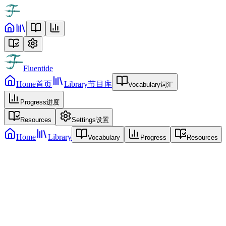
Fluentide
Home
首页
Library
节目库
Vocabulary
词汇
Progress
进度
Resources
Settings
设置
Home
Library
Vocabulary
Progress
Resources