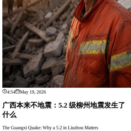
4:54
May 19, 2026
广
西
本
来
不
地
震
：
5
.
2
级
柳
州
地
震
发
生
了
什
么
The Guangxi Quake: Why a 5.2 in Liuzhou Matters