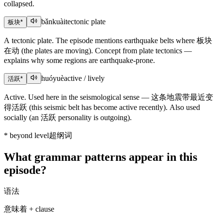
collapsed.
bǎnkuài
tectonic plate
板块
*
A tectonic plate. The episode mentions earthquake belts where 板块
在动 (the plates are moving). Concept from plate tectonics —
explains why some regions are earthquake-prone.
huóyuè
active / lively
活跃
*
Active. Used here in the seismological sense — 这条地震带最近变
得活跃 (this seismic belt has become active recently). Also used
socially (an 活跃 personality is outgoing).
*
beyond level
超纲词
What grammar patterns appear in this
episode?
语法
意味着 + clause