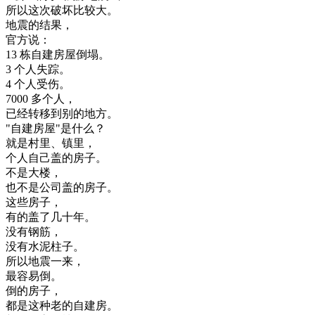
所以
这次
破坏
比较
大
。
地震
的
结果
，
官方
说
：
13
栋
自建
房屋
倒塌
。
3
个人
失踪
。
4
个人
受伤
。
7000
多
个人
，
已经
转移
到
别的
地方
。
"
自建
房屋
"
是
什么
？
就是
村里
、
镇
里
，
个人
自己
盖
的
房子
。
不是
大楼
，
也不是
公司
盖
的
房子
。
这些
房子
，
有
的
盖了
几十年
。
没有
钢
筋
，
没有
水泥
柱子
。
所以
地震
一
来
，
最
容易
倒
。
倒
的
房子
，
都是
这种
老
的
自建
房
。