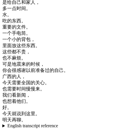
是
给
自己
和
家人
，
多
一点
时间
。
水
。
吃
的
东西
。
重要
的
文件
。
一个
手电筒
。
一个
小
的
背包
，
里面
放
这些
东西
。
这些
都不
贵
，
也不
麻烦
。
可是
地震
来
的
时候
，
你会
很
感谢
以前
准备
过的
自己
。
广西
的
人
，
今天
需要
全国
的
关心
。
也
需要
时间
慢慢
来
。
我们
看
新闻
，
也想
着
他们
。
好
。
今天
就
说
到
这里
。
明天
再
聊
。
English transcript reference