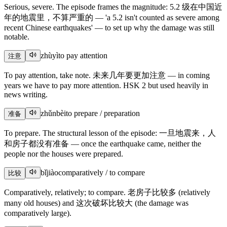
Serious, severe. The episode frames the magnitude: 5.2 级在中国近
年的地震里，不算严重的 — 'a 5.2 isn't counted as severe among
recent Chinese earthquakes' — to set up why the damage was still
notable.
zhùyì
to pay attention
注意
To pay attention, take note. 未来几年要更加注意 — in coming
years we have to pay more attention. HSK 2 but used heavily in
news writing.
zhǔnbèi
to prepare / preparation
准备
To prepare. The structural lesson of the episode: 一旦地震来，人
和房子都没有准备 — once the earthquake came, neither the
people nor the houses were prepared.
bǐjiào
comparatively / to compare
比较
Comparatively, relatively; to compare. 老房子比较多 (relatively
many old houses) and 这次破坏比较大 (the damage was
comparatively large).