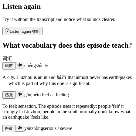
Listen again
Try it without the transcript and notice what sounds clearer.
Listen again
收听
What vocabulary does this episode teach?
词汇
chéngshì
city
城市
A city. Liuzhou is an inland 城市 that almost never has earthquakes
— which is part of why this one is significant.
gǎnjué
to feel / a feeling
感觉
To feel; sensation. The episode uses it repeatedly: people 'felt' it
strongly in Liuzhou; people in the south normally don't know what
an earthquake 'feels like.'
yánzhòng
serious / severe
严重