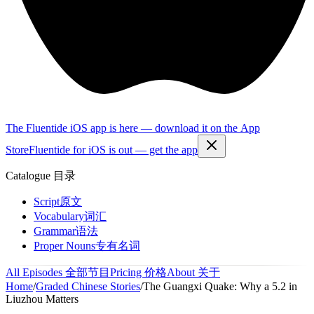
The Fluentide iOS app is here — download it on the App
Store
Fluentide for iOS is out — get the app
Catalogue
目录
Script
原文
Vocabulary
词汇
Grammar
语法
Proper Nouns
专有名词
All Episodes
全部节目
Pricing
价格
About
关于
Home
/
Graded Chinese Stories
/
The Guangxi Quake: Why a 5.2 in
Liuzhou Matters