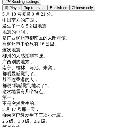
Reading settings
拼
Pinyin
Tap to reveal
English on
Chinese only
5
月
18
号
凌晨
0
点
21
分
。
中国
南方
的
广西
，
发生
了
一次
5.2
级
地震
。
地震
的
中间
，
是
广西
柳州市
柳
南区
的
太阳
村镇
。
离
柳州市
中心
只有
16
公里
。
这次
地震
，
柳州
的
人
感觉
非常
强
。
广西
别的
地方
，
南宁
、
桂林
、
河
池
、
来宾
，
都
明显
感觉
到了
。
甚至
连
香港
的
人
，
都
说
"
我
感觉
到
地
动了
"
。
这次
地震
有
几个
特点
。
第一
，
不是
突然
发生
的
。
5
月
17
号
那
一天
，
柳
南区
已经
发生
了
三次
小
地震
。
2.5
级
、
3.0
级
、
3.2
级
。