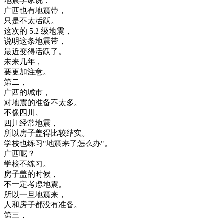
地震
学家
说
：
广西
也有
地震
带
，
只是
不太
活跃
。
这次
的
5.2
级
地震
，
说明
这
条
地震
带
，
最近
变得
活跃
了
。
未来
几年
，
要
更加
注意
。
第二
，
广西
的
城市
，
对
地震
的
准备
不
太多
。
不像
四川
。
四川
经常
地震
，
所以
房子
盖得
比较
结实
。
学校
也
练习
"
地震
来
了
怎么
办
"
。
广西
呢
？
学校
不
练习
。
房子
盖
的
时候
，
不一定
考虑
地震
。
所以
一旦
地震
来
，
人
和
房子
都没有
准备
。
第三
，