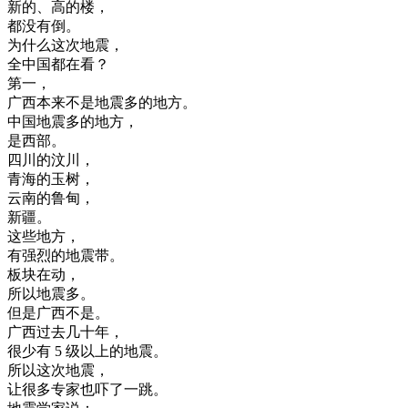
新的
、
高
的
楼
，
都没有
倒
。
为什么
这次
地震
，
全
中国
都在
看
？
第一
，
广西
本来
不是
地震
多
的
地方
。
中国
地震
多
的
地方
，
是
西部
。
四川
的
汶
川
，
青海
的
玉
树
，
云南
的
鲁
甸
，
新疆
。
这些
地方
，
有
强烈
的
地震
带
。
板
块
在
动
，
所以
地震
多
。
但是
广西
不是
。
广西
过去
几十年
，
很少
有
5
级
以上
的
地震
。
所以
这次
地震
，
让
很多
专家
也
吓了
一跳
。