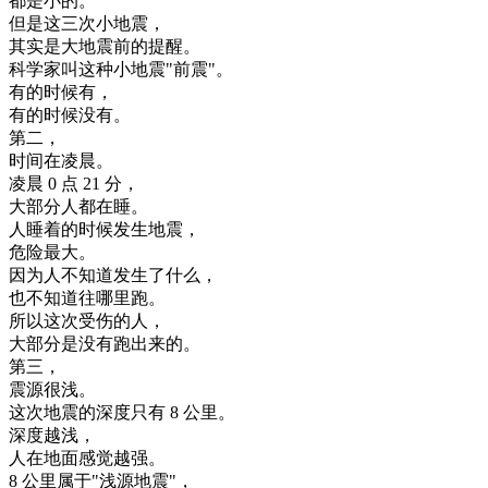
都是
小
的
。
但是
这
三次
小
地震
，
其实是
大
地震
前
的
提醒
。
科学
家
叫
这种
小
地震
"
前震
"
。
有
的
时候
有
，
有
的
时候
没有
。
第二
，
时间
在
凌晨
。
凌晨
0
点
21
分
，
大部分
人
都在
睡
。
人
睡着
的
时候
发生
地震
，
危险
最大
。
因为
人
不知道
发生
了
什么
，
也
不知道
往
哪里
跑
。
所以
这次
受伤
的
人
，
大部分
是
没有
跑出来
的
。
第三
，
震源
很
浅
。
这次
地震
的
深度
只有
8
公里
。
深度
越
浅
，
人
在
地面
感觉
越
强
。
8
公里
属于
"
浅
源
地震
"
，