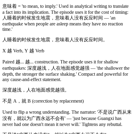
意味着 = 'to mean, to imply.' Used in analytical writing to translate
a fact into its implication. The episode uses it for the cost of timing:
人睡着的时候发生地震，意味着人没有反应时间 — 'an
earthquake when people are asleep means they have no reaction
time.'
人睡着的时候发生地震，意味着人没有反应时间。
X 越 Verb, Y 越 Verb
Paired 越... 越... construction. The episode uses it for shallow
earthquakes: 深度越浅，人在地面感觉越强 — 'the shallower the
depth, the stronger the surface shaking.' Compact and powerful for
any cause-and-effect statement.
深度越浅，人在地面感觉越强。
不是 A，就 B (correction by replacement)
Used to flip a wrong understanding. The narrator: '不是说广西从来
没有，就以为广西永远不会有' — 'just because Guangxi has
never had one doesn't mean it never will.' Tightens any rebuttal.