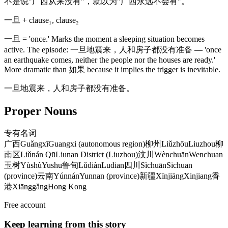
不是说"广西从来没有"，就以为"广西永远不会有"。
一旦 + clause₁, clause₂
一旦 = 'once.' Marks the moment a sleeping situation becomes
active. The episode: 一旦地震来，人和房子都没有准备 — 'once
an earthquake comes, neither the people nor the houses are ready.'
More dramatic than 如果 because it implies the trigger is inevitable.
一旦地震来，人和房子都没有准备。
Proper Nouns
专有名词
广西
Guǎngxī
Guangxi (autonomous region)
柳州
Liǔzhōu
Liuzhou
柳
南区
Liǔnán Qū
Liunan District (Liuzhou)
汶川
Wènchuān
Wenchuan
玉树
Yùshù
Yushu
鲁甸
Lǔdiàn
Ludian
四川
Sìchuān
Sichuan
(province)
云南
Yúnnán
Yunnan (province)
新疆
Xīnjiāng
Xinjiang
香
港
Xiānggǎng
Hong Kong
Free account
Keep learning from this story