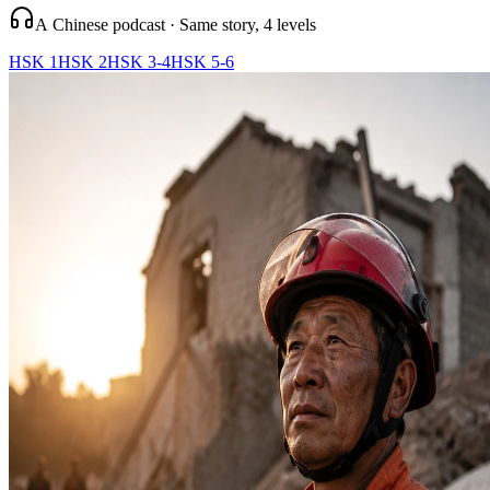
A Chinese podcast · Same story, 4 levels
HSK 1
HSK 2
HSK 3-4
HSK 5-6