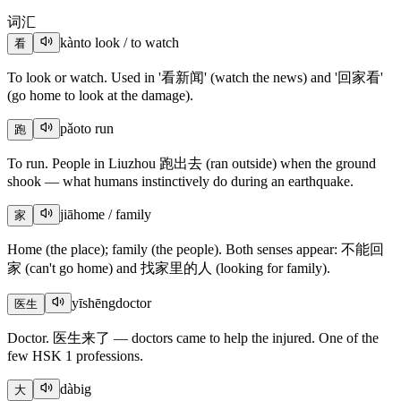
词汇
kàn
to look / to watch
看
To look or watch. Used in '看新闻' (watch the news) and '回家看'
(go home to look at the damage).
pǎo
to run
跑
To run. People in Liuzhou 跑出去 (ran outside) when the ground
shook — what humans instinctively do during an earthquake.
jiā
home / family
家
Home (the place); family (the people). Both senses appear: 不能回
家 (can't go home) and 找家里的人 (looking for family).
yīshēng
doctor
医生
Doctor. 医生来了 — doctors came to help the injured. One of the
few HSK 1 professions.
dà
big
大