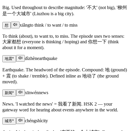
Big. Used throughout to describe magnitude: '不大' (not big), '柳州
是一个大城市' (Liuzhou is a big city).
xiǎng
to think / to want / to miss
想
To think (about), to want to, to miss. The episode uses two senses:
大家都想 (everyone is thinking / hoping) and 你想一下 (think
about it for a moment).
dìzhèn
earthquake
地震
*
Earthquake. The headword of the episode. Compound: 地 (ground)
+ 震 (to shake / tremble). Defined inline as 地动了 (the ground
moved).
xīnwén
news
新闻
*
News. 'I watched the news' = 我看了新闻. HSK 2 — your
gateway word for hearing about events anywhere in the world.
chéngshì
city
城市
*