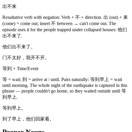
出不来
Resultative verb with negation: Verb + 不 + direction. 出 (out) + 来
(come) = come out; insert 不 between → can't come out. The
episode uses it for the people trapped under collapsed houses: 他们
出不来了.
他们出不来了。
门不太好，我开不开。
等到 + Time/Event
等 = wait; 到 = arrive at / until. Pairs naturally: 等到早上 = wait
until morning. The whole night of the earthquake is captured in this
phrase — people couldn't go home, so they waited outside until 等
到早上.
等到早上。
到了早上，他们回家看。
Proper Nouns