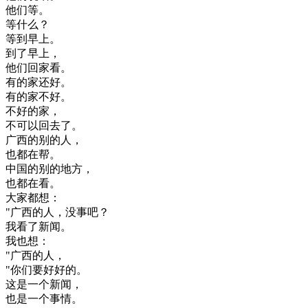
他们
等
。
等
什么
？
等到
早上
。
到了
早上
，
他们
回家
看
。
有
的
家
还好
。
有
的
家
不好
。
不好
的
家
，
不
可以
回去
了
。
广西
的
别的
人
，
也
都在
帮
。
中国
的
别的
地方
，
也
都在
看
。
大家
都想
：
"
广西
的
人
，
没
事
吧
？
我
看了
新闻
。
我也
想
：
"
广西
的
人
，
"
你们
要
好好
的
。
这
是
一个
新闻
，
也是
一个
事情
。