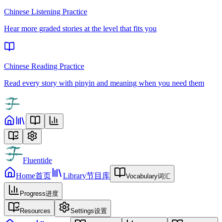
Chinese Listening Practice
Hear more graded stories at the level that fits you
Chinese Reading Practice
Read every story with pinyin and meaning when you need them
Fluentide
Home
首页
Library
节目库
Vocabulary
词汇
Progress
进度
Resources
Settings
设置