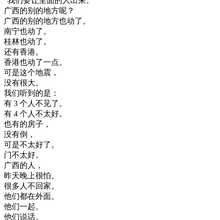
"
我们
要
让
里面
的
人
出来
。
广西
的
别的
地方
呢
？
广西
的
别的
地方
也
动了
。
南宁
也
动了
。
桂林
也
动了
。
还有
香港
。
香港
也
动了
一点
。
可是
这个
地震
，
没有
很大
。
我们
听到
的是
：
有
3
个人
不见了
。
有
4
个人
不太好
。
也有
的
房子
，
没有
倒
，
可是
不太好
了
。
门
不太好
。
广西
的
人
，
昨天晚上
很怕
。
很多
人
不
回家
。
他们
都在
外面
。
他们
一起
。
他们
说话
。