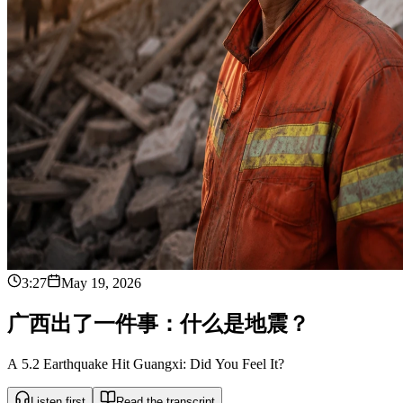
3:27
May 19, 2026
广
西
出
了
一
件
事
：
什
么
是
地
震
？
A 5.2 Earthquake Hit Guangxi: Did You Feel It?
Listen first
Read the transcript