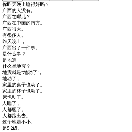
你
昨天晚上
睡得
好
吗
？
广西
的
人
没有
。
广西
在
哪儿
？
广西
在
中国
的
南方
。
广西
很大
。
有
很多
人
。
昨天晚上
，
广西
出了
一件事
。
是
什么
事
？
是
地震
。
什么
是
地震
？
地震
就是
"
地
动了
"
。
地
动了
，
家里
的
桌子
也
动了
。
家里
的
杯子
也
动了
。
床
也
动了
。
人
睡了
，
人
都
醒
了
。
人
都
跑出去
。
这个
地震
不小
。
是
5.2
级
。