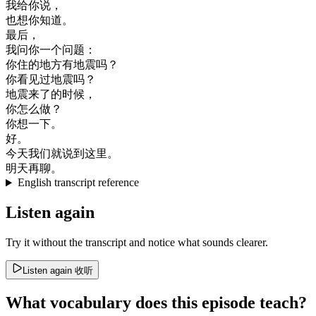
我
给
你
说
，
也想
你
知道
。
最后
，
我
问
你
一个
问题
：
你
住
的
地方
有
地震
吗
？
你
看见
过
地震
吗
？
地震
来
了
的
时候
，
你
怎么
做
？
你想
一下
。
好
。
今天
我们
就
说
到
这里
。
明天
再
聊
。
English transcript reference
Listen again
Try it without the transcript and notice what sounds clearer.
Listen again
收听
What vocabulary does this episode teach?