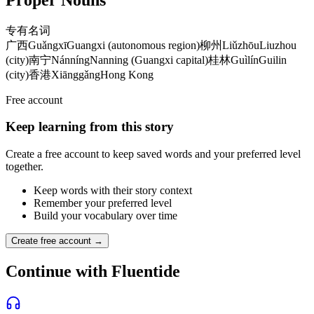
专有名词
广西
Guǎngxī
Guangxi (autonomous region)
柳州
Liǔzhōu
Liuzhou
(city)
南宁
Nánníng
Nanning (Guangxi capital)
桂林
Guìlín
Guilin
(city)
香港
Xiānggǎng
Hong Kong
Free account
Keep learning from this story
Create a free account to keep saved words and your preferred level
together.
Keep words with their story context
Remember your preferred level
Build your vocabulary over time
Create free account →
Continue with Fluentide