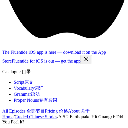
The Fluentide iOS app is here — download it on the App
Store
Fluentide for iOS is out — get the app
Catalogue
目录
Script
原文
Vocabulary
词汇
Grammar
语法
Proper Nouns
专有名词
All Episodes
全部节目
Pricing
价格
About
关于
Home
/
Graded Chinese Stories
/
A 5.2 Earthquake Hit Guangxi: Did
You Feel It?