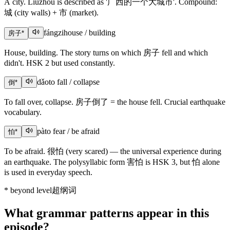
A city. Liuzhou is described as '广西的一个大城市'. Compound:
城 (city walls) + 市 (market).
fángzi
house / building
房子
*
House, building. The story turns on which 房子 fell and which
didn't. HSK 2 but used constantly.
dǎo
to fall / collapse
倒
*
To fall over, collapse. 房子倒了 = the house fell. Crucial earthquake
vocabulary.
pà
to fear / be afraid
怕
*
To be afraid. 很怕 (very scared) — the universal experience during
an earthquake. The polysyllabic form 害怕 is HSK 3, but 怕 alone
is used in everyday speech.
*
beyond level
超纲词
What grammar patterns appear in this
episode?