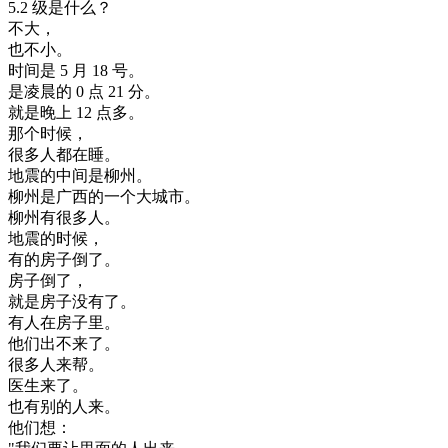
5.2
级
是
什么
？
不大
，
也不
小
。
时间
是
5
月
18
号
。
是
凌晨
的
0
点
21
分
。
就是
晚上
12
点
多
。
那个
时候
，
很多
人
都在
睡
。
地震
的
中间
是
柳州
。
柳州
是
广西
的
一个
大
城市
。
柳州
有
很多
人
。
地震
的
时候
，
有
的
房子
倒了
。
房子
倒了
，
就是
房子
没有
了
。
有人
在
房子
里
。
他们
出
不
来
了
。
很多
人
来
帮
。
医生
来
了
。
也有
别的
人
来
。
他们
想
：