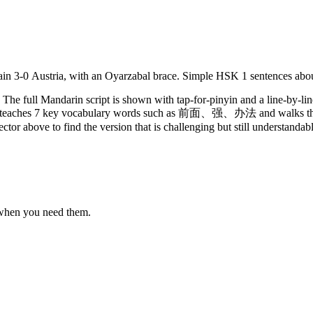
in 3-0 Austria, with an Oyarzabal brace. Simple HSK 1 sentences abou
The full Mandarin script is shown with tap-for-pinyin and a line-by-lin
y. It teaches 7 key vocabulary words such as 前面、强、办法 and walks thr
ector above to find the version that is challenging but still understandab
 when you need them.