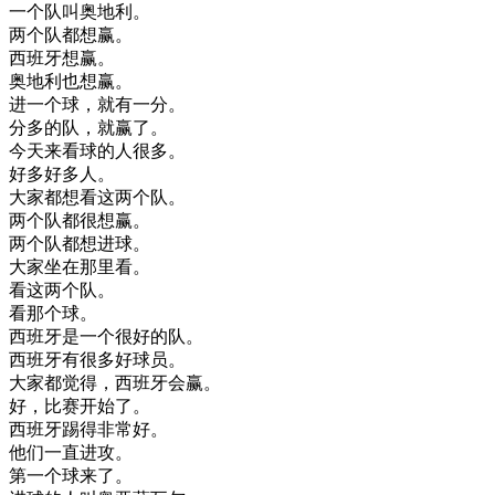
一个
队
叫
奥地利
。
两
个
队
都想
赢
。
西班牙
想
赢
。
奥地利
也想
赢
。
进
一个
球
，
就有
一分
。
分
多
的
队
，
就
赢了
。
今天
来看
球
的
人
很多
。
好多
好多人
。
大家
都
想看
这
两
个
队
。
两
个
队
都
很想
赢
。
两
个
队
都想
进
球
。
大家
坐在
那里
看
。
看
这
两
个
队
。
看
那个
球
。
西班牙
是
一个
很好
的
队
。
西班牙
有
很多
好
球员
。
大家
都
觉得
，
西班牙
会赢
。
好
，
比赛
开始
了
。
西班牙
踢得
非常
好
。
他们
一直
进攻
。
第
一个
球
来
了
。