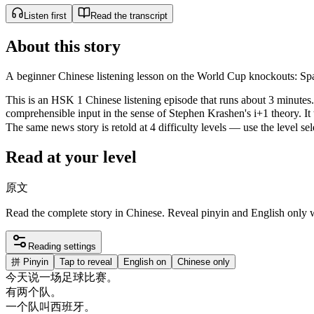
Listen first
Read the transcript
About this story
A beginner Chinese listening lesson on the World Cup knockouts: Spa
This is an HSK 1 Chinese listening episode that runs about 3 minutes. 
comprehensible input in the sense of Stephen Krashen's i+1 theor
The same news story is retold at 4 difficulty levels — use the level sel
Read at your level
原文
Read the complete story in Chinese. Reveal pinyin and English only
Reading settings
拼
Pinyin
Tap to reveal
English on
Chinese only
今天
说
一
场
足球
比赛
。
有
两
个
队
。
一个
队
叫
西班牙
。