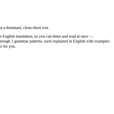
t a dominant, clean-sheet win.
e English translation, so you can listen and read at once —
ough 3 grammar patterns, each explained in English with examples.
le for you.