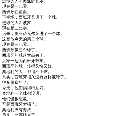
进
球
的
人
叫
奥
亚
萨
瓦
尔
。
现在
是
一
比
零
。
西班牙
在
前面
。
下
半场
，
西班牙
又进
了
一个
球
。
进
球
的
人
叫
波
罗
。
现在
是
二
比
零
。
后来
，
奥
亚
萨
瓦
尔
又进
了
一个
球
。
这
是
他
今天
的
第二个
球
。
现在
是
三
比
零
。
西班牙
赢
三
个
球
了
。
西班牙
的
球迷
太
高兴
了
。
大家
一起
为
西班牙
鼓掌
。
西班牙
的
球
，
传得
又快又好
。
奥地利
的
人
，
都
追不上
球
。
其实
，
西班牙
很久
没有
这样
赢
球
了
。
很多
很多
年
了
。
今天
，
他们
踢得
特别
好
。
奥地利
一个
球
都没
进
。
他们
也
很想
赢
。
可是
西班牙
太强
了
。
奥地利
没有
办法
。
后来
，
比赛
结束
了
。