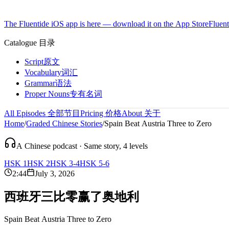
The Fluentide iOS app is here — download it on the App Store
Fluent
Catalogue
目录
Script
原文
Vocabulary
词汇
Grammar
语法
Proper Nouns
专有名词
All Episodes
全部节目
Pricing
价格
About
关于
Home
/
Graded Chinese Stories
/
Spain Beat Austria Three to Zero
A Chinese podcast · Same story, 4 levels
HSK 1
HSK 2
HSK 3-4
HSK 5-6
2:44
July 3, 2026
西
班
牙
三
比
零
赢
了
奥
地
利
Spain Beat Austria Three to Zero