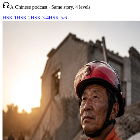
A Chinese podcast · Same story, 4 levels
HSK 1
HSK 2
HSK 3-4
HSK 5-6