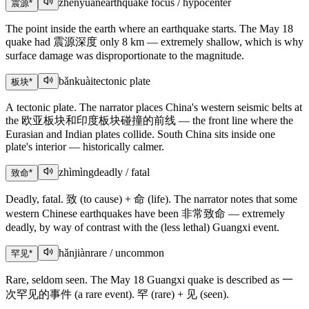
zhènyuán
earthquake focus / hypocenter
震源
*
The point inside the earth where an earthquake starts. The May 18
quake had 震源深度 only 8 km — extremely shallow, which is why
surface damage was disproportionate to the magnitude.
bǎnkuài
tectonic plate
板块
*
A tectonic plate. The narrator places China's western seismic belts at
the 欧亚板块和印度板块碰撞的前线 — the front line where the
Eurasian and Indian plates collide. South China sits inside one
plate's interior — historically calmer.
zhìmìng
deadly / fatal
致命
*
Deadly, fatal. 致 (to cause) + 命 (life). The narrator notes that some
western Chinese earthquakes have been 非常致命 — extremely
deadly, by way of contrast with the (less lethal) Guangxi event.
hǎnjiàn
rare / uncommon
罕见
*
Rare, seldom seen. The May 18 Guangxi quake is described as 一
次罕见的事件 (a rare event). 罕 (rare) + 见 (seen).