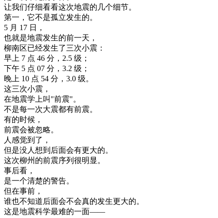
让
我们
仔细
看看
这次
地震
的
几个
细节
。
第一
，
它
不是
孤立
发生
的
。
5
月
17
日
，
也就是
地震
发生
的
前
一天
，
柳
南区
已经
发生
了
三次
小
震
：
早上
7
点
46
分
，
2.5
级
；
下午
5
点
07
分
，
3.2
级
；
晚上
10
点
54
分
，
3.0
级
。
这
三次
小
震
，
在
地震
学
上
叫
"
前震
"
。
不是
每一
次
大震
都有
前震
。
有
的
时候
，
前震
会
被
忽略
。
人
感觉
到了
，
但是
没
人
想到
后面
会
有
更大
的
。
这次
柳州
的
前震
序列
很
明显
。
事后
看
，
是
一个
清楚
的
警告
。
但在
事前
，
谁
也
不知道
后面
会不会
真的
发生
更大
的
。
这
是
地震
科学
最
难
的
一面
—
—