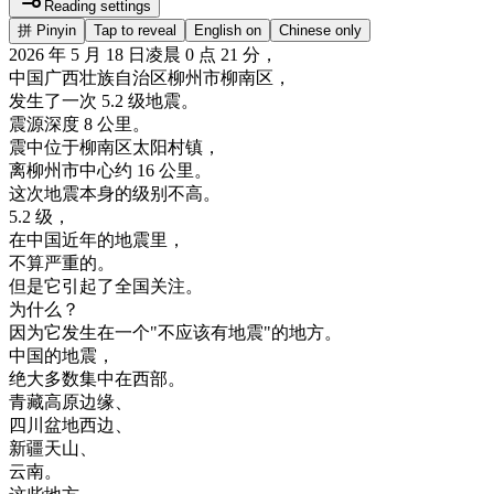
Reading settings
拼
Pinyin
Tap to reveal
English on
Chinese only
2026
年
5
月
18
日
凌晨
0
点
21
分
，
中国
广西
壮族
自治
区
柳州市
柳
南区
，
发生
了
一次
5.2
级
地震
。
震源
深度
8
公里
。
震
中
位于
柳
南区
太阳
村镇
，
离
柳州市
中心
约
16
公里
。
这次
地震
本身
的
级别
不高
。
5.2
级
，
在
中国
近年
的
地震
里
，
不算
严重
的
。
但是
它
引起
了
全国
关注
。
为什么
？
因为
它
发生
在
一个
"
不
应该
有
地震
"
的
地方
。
中国
的
地震
，
绝
大
多数
集中
在
西部
。
青
藏
高原
边缘
、
四川盆地
西边
、
新疆
天山
、
云南
。