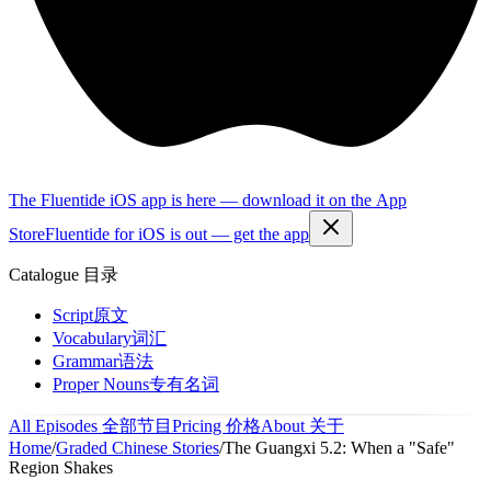
The Fluentide iOS app is here — download it on the App
Store
Fluentide for iOS is out — get the app
Catalogue
目录
Script
原文
Vocabulary
词汇
Grammar
语法
Proper Nouns
专有名词
All Episodes
全部节目
Pricing
价格
About
关于
Home
/
Graded Chinese Stories
/
The Guangxi 5.2: When a "Safe"
Region Shakes