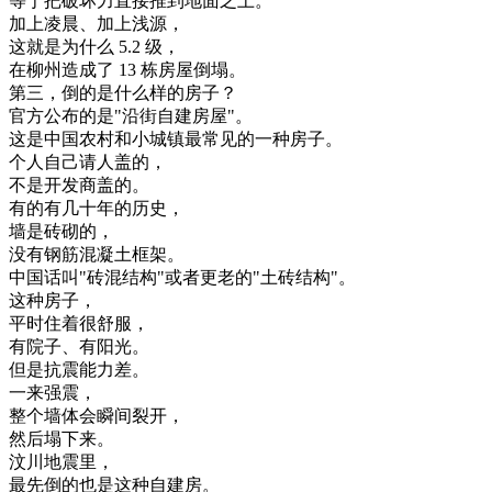
等于
把
破坏
力
直接
推到
地面
之上
。
加上
凌晨
、
加上
浅
源
，
这
就是
为什么
5.2
级
，
在
柳州
造成
了
13
栋
房屋
倒塌
。
第三
，
倒
的是
什么
样
的
房子
？
官方
公布
的是
"
沿街
自建
房屋
"
。
这
是
中国
农村
和
小
城镇
最
常见
的
一种
房子
。
个人
自己
请
人
盖
的
，
不是
开发
商
盖
的
。
有
的
有
几十年
的
历史
，
墙
是
砖
砌
的
，
没有
钢筋混凝土
框架
。
中国
话
叫
"
砖
混
结构
"
或者
更
老
的
"
土
砖
结构
"
。
这种
房子
，
平时
住
着
很
舒服
，
有
院子
、
有
阳光
。
但是
抗震
能力
差
。
一
来
强
震
，
整个
墙
体会
瞬间
裂
开
，
然后
塌下来
。
汶
川
地震
里
，
最先
倒
的
也是
这种
自建
房
。