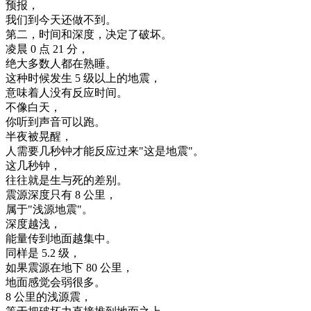
预报
，
我们
到
今天
还
做
不到
。
第二
，
时间
和
深度
，
决定
了
破坏
。
凌晨
0
点
21
分
，
绝
大
多数
人
都在
熟睡
。
这种
时候
发生
5
级
以上
的
地震
，
意味
着
人
没有
反应
时间
。
不像
白天
，
你
听到
声音
可以
跑
。
半夜
被
晃
醒
，
人
需要
几秒
钟
才能
反应
过来
"
这
是
地震
"
。
这
几秒
钟
，
往往
就是
生
与
死
的
差别
。
震源
深度
只有
8
公里
，
属于
"
浅
源
地震
"
。
深度
越
浅
，
能量
传
到
地面
越
集中
。
同样是
5.2
级
，
如果
震源
在
地下
80
公里
，
地面
感觉
会
弱
很多
。
8
公里
的
浅
源
震
，