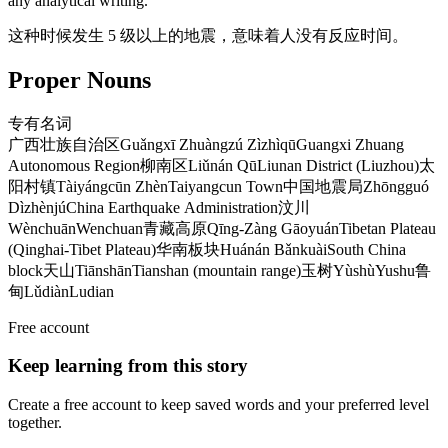
any analytical writing.
这种时候发生 5 级以上的地震，意味着人没有反应时间。
Proper Nouns
专有名词
广西壮族自治区
Guǎngxī Zhuàngzú Zìzhìqū
Guangxi Zhuang
Autonomous Region
柳南区
Liǔnán Qū
Liunan District (Liuzhou)
太
阳村镇
Tàiyángcūn Zhèn
Taiyangcun Town
中国地震局
Zhōngguó
Dìzhènjú
China Earthquake Administration
汶川
Wènchuān
Wenchuan
青藏高原
Qīng-Zàng Gāoyuán
Tibetan Plateau
(Qinghai-Tibet Plateau)
华南板块
Huánán Bǎnkuài
South China
block
天山
Tiānshān
Tianshan (mountain range)
玉树
Yùshù
Yushu
鲁
甸
Lǔdiàn
Ludian
Free account
Keep learning from this story
Create a free account to keep saved words and your preferred level
together.