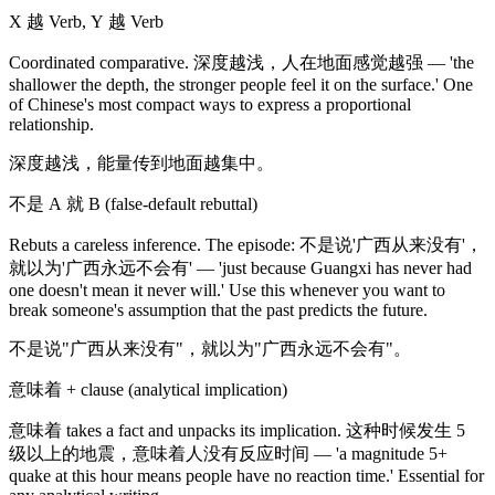
X 越 Verb, Y 越 Verb
Coordinated comparative. 深度越浅，人在地面感觉越强 — 'the
shallower the depth, the stronger people feel it on the surface.' One
of Chinese's most compact ways to express a proportional
relationship.
深度越浅，能量传到地面越集中。
不是 A 就 B (false-default rebuttal)
Rebuts a careless inference. The episode: 不是说'广西从来没有'，
就以为'广西永远不会有' — 'just because Guangxi has never had
one doesn't mean it never will.' Use this whenever you want to
break someone's assumption that the past predicts the future.
不是说"广西从来没有"，就以为"广西永远不会有"。
意味着 + clause (analytical implication)
意味着 takes a fact and unpacks its implication. 这种时候发生 5
级以上的地震，意味着人没有反应时间 — 'a magnitude 5+
quake at this hour means people have no reaction time.' Essential for