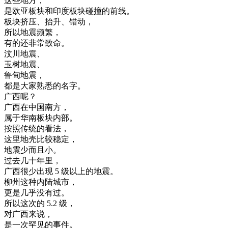
这些
地方
，
是
欧亚
板
块
和
印度
板
块
碰撞
的
前线
。
板
块
挤
压
、
抬
升
、
错
动
，
所以
地震
频繁
，
有
的
还
非常
致命
。
汶
川
地震
、
玉
树
地震
、
鲁
甸
地震
，
都是
大家
熟悉
的
名字
。
广西
呢
？
广西
在
中国
南方
，
属于
华南
板
块
内部
。
按照
传统
的
看法
，
这里
地壳
比较
稳定
，
地震
少
而且
小
。
过去
几十年
里
，
广西
很少
出现
5
级
以上
的
地震
。
柳州
这种
内陆
城市
，
更是
几乎
没有
过
。
所以
这次
的
5.2
级
，
对
广西
来说
，
是
一次
罕见
的
事件
。