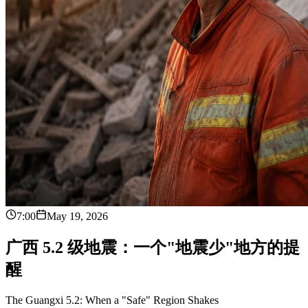
7:00
May 19, 2026
广
西
5
.
2
级
地
震
：
一
个
"
地
震
少
"
地
方
的
提
醒
The Guangxi 5.2: When a "Safe" Region Shakes