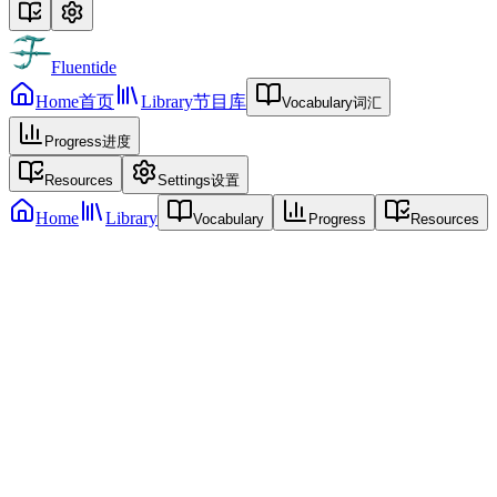
Fluentide
Home
首页
Library
节目库
Vocabulary
词汇
Progress
进度
Resources
Settings
设置
Home
Library
Vocabulary
Progress
Resources