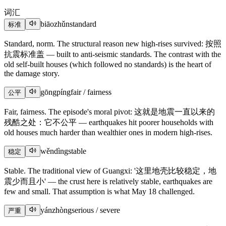
词汇
biāozhǔn
standard
标准
Standard, norm. The structural reason new high-rises survived: 按照
抗震标准盖 — built to anti-seismic standards. The contrast with the
old self-built houses (which followed no standards) is the heart of
the damage story.
gōngpíng
fair / fairness
公平
Fair, fairness. The episode's moral pivot: 这就是地震一直以来的
残酷之处：它不公平 — earthquakes hit poorer households with
old houses much harder than wealthier ones in modern high-rises.
wěndìng
stable
稳定
Stable. The traditional view of Guangxi: '这里地壳比较稳定，地
震少而且小' — the crust here is relatively stable, earthquakes are
few and small. That assumption is what May 18 challenged.
yánzhòng
serious / severe
严重