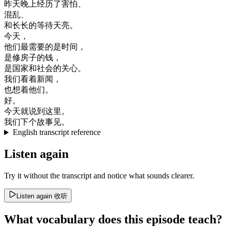
昨天晚上
经历
了
害怕
、
混乱
、
和
长
长
的
等待
天亮
。
今天
，
他们
最
需要
的是
时间
，
是
修
房子
的
钱
，
是
国家
和
社会
的
关心
。
我们
看
着
新闻
，
也想
着
他们
。
好
。
今天
就
说
到
这里
。
我们
下
个
故事
见
。
English transcript reference
Listen again
Try it without the transcript and notice what sounds clearer.
Listen again
收听
What vocabulary does this episode teach?