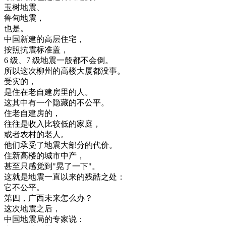
玉
树
地震
、
鲁
甸
地震
，
也是
。
中国
新建
的
高层
住宅
，
按照
抗震
标准
盖
，
6
级
、
7
级
地震
一般
都
不会
倒
。
所以
这次
柳州
的
高楼
大厦
都没
事
。
受灾
的
，
是
住在
老
自建
房里
的
人
。
这
其中
有
一个
隐藏
的
不公平
。
住
老
自建
房
的
，
往往是
收入
比较
低
的
家庭
，
或者
农村
的
老人
。
他们
承受
了
地震
大部分
的
代价
。
住
新
高楼
的
城市
中产
，
甚至
只
感觉
到
"
晃了
一下
"
。
这
就是
地震
一直
以来
的
残酷
之
处
：
它
不公平
。
第四
，
广西
未来
怎么
办
？
这次
地震
之后
，
中国
地震
局
的
专家
说
：