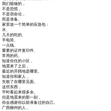
我们
能
做的
，
不是
恐慌
，
不是
宿命论
，
而是
准备
。
家里
放
一个
简单
的
应急
包
：
水
、
几天
的
吃
的
、
手电筒
、
一点
钱
、
重要
的
证件
复印
件
、
常用
的
药
。
知道
你
住
的
小区
，
地震
来
了
之后
，
最近
的
开阔
地
是
哪里
。
知道
你
和
家人
，
失散
了
在
哪里
见面
。
这些
东西
，
平时
看起来
很多
余
。
但是
地震
来
的
那
一刻
，
你会
感谢
你
以前
准备
过的
自己
。
广西
柳州
的
人
，