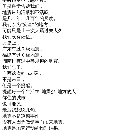
平时
根本
不会
想
地震
。
但是
科学
告诉
我们
，
地震
带
的
活跃
和
不
活跃
，
是
几十年
、
几百
年
的
尺度
。
我们
以为
"
安全
"
的
地方
，
可能
只是
上
一次
大震
过去
太
久
，
我们
没有
记忆
。
历史
上
，
广东
有
过
7
级
地震
，
福建
有
过
6
级
地震
，
湖南
也有
过
中等
规模
的
地震
。
我们
忘了
。
广西
这次
的
5.2
级
，
不是
末日
，
但是
一个
提醒
。
提醒
每
一个
生活
在
"
地震
少
"
地方
的
人
—
—
你
住
的
城市
，
也
可能
晃
。
最后
我想
说
几
句
。
地震
不是
道德
事件
。
没有
人
因为
做
错事
而
招来
地震
。
地震
是
地壳运动
的
物理
结果
。