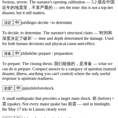
Serious, severe. The narrator's opening calibration — 5.2 级在中国
近年的地震里，不算严重的 — sets the tone: this is not a top-tier
disaster, but it still matters.
juédìng
to decide / to determine
决定
To decide; to determine. The narrator's structural claim — '时间和
深度决定了破坏' — time and depth determined the damage. Used
for both human decisions and physical-cause-and-effect.
zhǔnbèi
to prepare / preparation
准备
To prepare. The closing thesis: 我们能做的，是准备 — what we
can do is prepare. Compact answer to a category of question (natural
disaster, illness, anything you can't control) where the only useful
response is upstream readiness.
qiánzhèn
foreshock
前震
*
A small earthquake that precedes a larger main shock. 前 (before) +
震 (quake). Not every major quake has 前震 — and in hindsight,
the May 17 trio in Liunan clearly were.