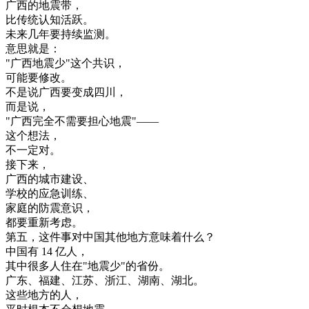
广西
的
地震
带
，
比
传统
认知
活跃
。
未来
几年
要
持续
监测
。
意思
就是
：
"
广西
地震
少
"
这个
共识
，
可能
要
修改
。
不是
说
广西
要
变成
四川
，
而是
说
，
"
广西
完全
不需要
担心
地震
"
—
—
这个
想法
，
不一定
对
。
接
下来
，
广西
的
城市
建设
、
学校
的
应急
训练
、
家庭的
防震
意识
，
都要
重新
考虑
。
第五
，
这
件
事
对
中国
其他
地方
意味
着
什么
？
中国
有
14
亿
人
，
其中
很多
人
住在
"
地震
少
"
的
省份
。
广东
、
福建
、
江苏
、
浙江
、
湖南
、
湖北
。
这些
地方
的
人
，