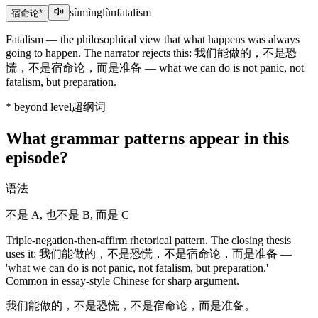
sùmìnglùn
fatalism
宿命论
*
Fatalism — the philosophical view that what happens was always
going to happen. The narrator rejects this: 我们能做的，不是恐
慌，不是宿命论，而是准备 — what we can do is not panic, not
fatalism, but preparation.
*
beyond level
超纲词
What grammar patterns appear in this
episode?
语法
不是 A, 也不是 B, 而是 C
Triple-negation-then-affirm rhetorical pattern. The closing thesis
uses it: 我们能做的，不是恐慌，不是宿命论，而是准备 —
'what we can do is not panic, not fatalism, but preparation.'
Common in essay-style Chinese for sharp argument.
我们能做的，不是恐慌，不是宿命论，而是准备。