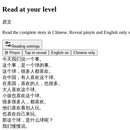
Read at your level
原文
Read the complete story in Chinese. Reveal pinyin and English only
Reading settings
拼
Pinyin
Tap to reveal
English on
Chinese only
今天
我们
说
一个
事
。
这个
事
，
是
一个
球
的
事
。
这个
球
，
很多
人
都
喜欢
。
在
中国
，
有人
喜欢
这个
球
。
在
美国
，
喜欢
的
人
，
也
很多
。
大人
喜欢
这个
球
。
小孩
也
喜欢
这个
球
。
很多
很多
人
，
都
喜欢
。
他们
喜欢
看
别人
玩
。
也
喜欢
自己
来
玩
。
那
这个
球
，
是
什么
球
呢
？
我们
慢慢
说
。