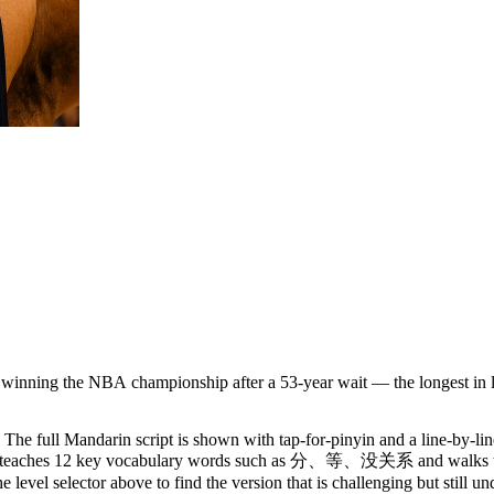
winning the NBA championship after a 53-year wait — the longest in le
The full Mandarin script is shown with tap-for-pinyin and a line-by-lin
y. It teaches 12 key vocabulary words such as 分、等、没关系 and walks th
 level selector above to find the version that is challenging but still u