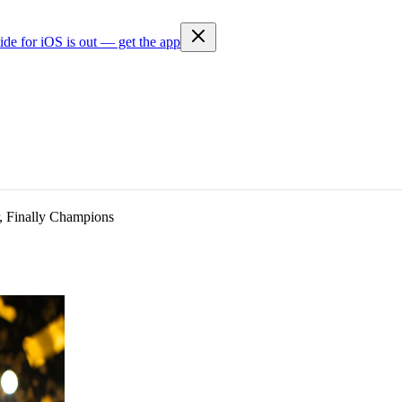
ide for iOS is out — get the app
, Finally Champions