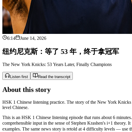
6:14
June 14, 2026
纽
约
尼
克
斯
：
等
了
5
3
年
，
终
于
拿
冠
军
The New York Knicks: 53 Years Later, Finally Champions
Listen first
Read the transcript
About this story
HSK 1 Chinese listening practice. The story of the New York Knicks 
level Chinese.
This is an HSK 1 Chinese listening episode that runs about 6 minutes. 
comprehensible input in the sense of Stephen Krashen's i+1 theor
examples. The same news story is retold at 4 difficulty levels — use the