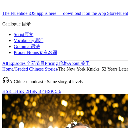
The Fluentide iOS app is here — download it on the App Store
Fluent
Catalogue
目录
Script
原文
Vocabulary
词汇
Grammar
语法
Proper Nouns
专有名词
All Episodes
全部节目
Pricing
价格
About
关于
Home
/
Graded Chinese Stories
/
The New York Knicks: 53 Years Later
A Chinese podcast · Same story, 4 levels
HSK 1
HSK 2
HSK 3-4
HSK 5-6