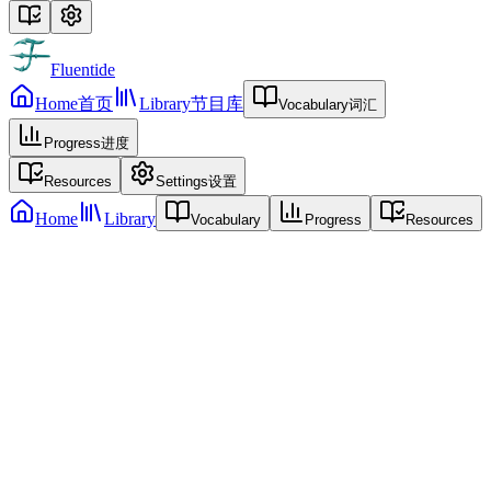
Fluentide
Home
首页
Library
节目库
Vocabulary
词汇
Progress
进度
Resources
Settings
设置
Home
Library
Vocabulary
Progress
Resources