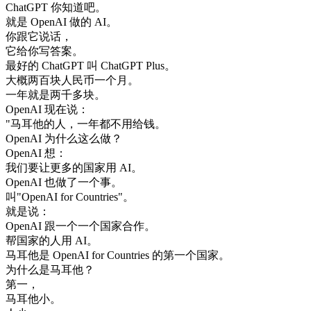
ChatGPT
你
知道
吧
。
就是
OpenAI
做的
AI
。
你
跟
它
说话
，
它
给
你
写
答案
。
最好的
ChatGPT
叫
ChatGPT
Plus
。
大概
两百块
人民
币
一个
月
。
一年
就是
两千
多
块
。
OpenAI
现在
说
：
"
马耳他
的
人
，
一年
都不
用
给钱
。
OpenAI
为什么
这么
做
？
OpenAI
想
：
我们
要
让
更多
的
国家
用
AI
。
OpenAI
也
做了
一个
事
。
叫
"
OpenAI
for
Countries
"
。
就是
说
：
OpenAI
跟
一个
一个
国家
合作
。
帮
国家
的
人
用
AI
。
马耳他
是
OpenAI
for
Countries
的
第
一个
国家
。
为什么
是
马耳他
？
第一
，
马耳他
小
。