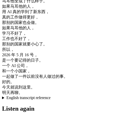
马耳他
变成
了
什么
样子
。
如果
马耳他
的
人
，
用
AI
真的
学
到了
新
东西
，
真的
工作
做得
更好
，
那
别的
国家
也
会
做
。
如果
马耳他
的
人
，
学习
不好
了
，
工作
也不
好了
，
那
别的
国家
就要
小心
了
。
所以
，
2026
年
5
月
16
号
，
是
一个
要
记得
的
日子
。
一个
AI
公司
，
和
一个
小
国家
，
一起
做了
一件
以前
没有
人
做
过的
事
。
好的
。
今天
就
说
到
这里
。
明天
再
聊
。
English transcript reference
Listen again