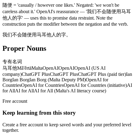
随便 = 'casually / however one likes.' Negated: 'we won't be
careless about it.' OpenAI's reassurance — '我们不会随便用马耳
他人的字' — uses this to promise data restraint. Note the
construction puts the modifier between the negation and the verb.
我们不会随便用马耳他人的字。
Proper Nouns
专有名词
马耳他
Mǎ'ěrtā
Malta
OpenAI
OpenAI
OpenAI (US AI
company)
ChatGPT Plus
ChatGPT Plus
ChatGPT Plus (paid tier)
Ian
Borg
Ian Borg
Ian Borg (Malta Deputy PM)
OpenAI for
Countries
OpenAI for Countries
OpenAI for Countries (initiative)
AI
for All
AI for All
AI for All (Malta's AI literacy course)
Free account
Keep learning from this story
Create a free account to keep saved words and your preferred level
together.