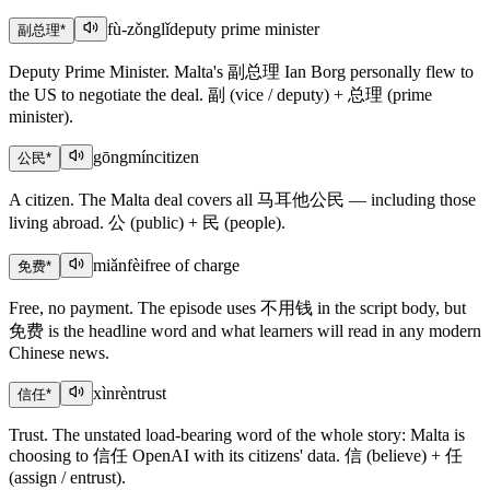
fù-zǒnglǐ
deputy prime minister
副总理
*
Deputy Prime Minister. Malta's 副总理 Ian Borg personally flew to
the US to negotiate the deal. 副 (vice / deputy) + 总理 (prime
minister).
gōngmín
citizen
公民
*
A citizen. The Malta deal covers all 马耳他公民 — including those
living abroad. 公 (public) + 民 (people).
miǎnfèi
free of charge
免费
*
Free, no payment. The episode uses 不用钱 in the script body, but
免费 is the headline word and what learners will read in any modern
Chinese news.
xìnrèn
trust
信任
*
Trust. The unstated load-bearing word of the whole story: Malta is
choosing to 信任 OpenAI with its citizens' data. 信 (believe) + 任
(assign / entrust).