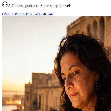
A Chinese podcast · Same story, 4 levels
HSK 1
HSK 2
HSK 3-4
HSK 5-6