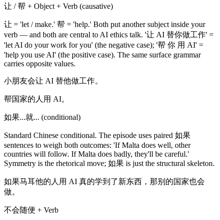
让 / 帮 + Object + Verb (causative)
让 = 'let / make.' 帮 = 'help.' Both put another subject inside your
verb — and both are central to AI ethics talk. '让 AI 替你做工作' =
'let AI do your work for you' (the negative case); '帮 你 用 AI' =
'help you use AI' (the positive case). The same surface grammar
carries opposite values.
小朋友会让 AI 替他做工作。
帮国家的人用 AI。
如果...就... (conditional)
Standard Chinese conditional. The episode uses paired 如果
sentences to weigh both outcomes: 'If Malta does well, other
countries will follow. If Malta does badly, they'll be careful.'
Symmetry is the rhetorical move; 如果 is just the structural skeleton.
如果马耳他的人用 AI 真的学到了新东西，那别的国家也会
做。
不会随便 + Verb