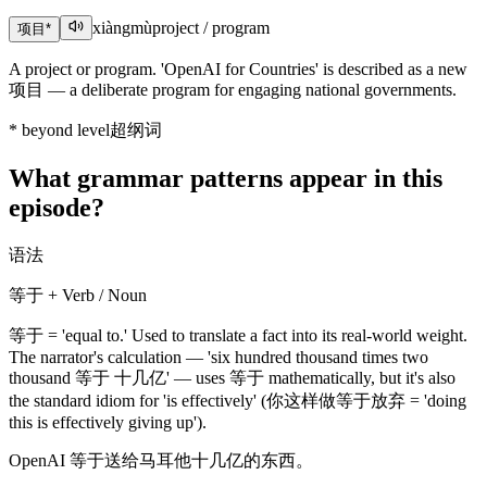
xiàngmù
project / program
项目
*
A project or program. 'OpenAI for Countries' is described as a new
项目 — a deliberate program for engaging national governments.
*
beyond level
超纲词
What grammar patterns appear in this
episode?
语法
等于 + Verb / Noun
等于 = 'equal to.' Used to translate a fact into its real-world weight.
The narrator's calculation — 'six hundred thousand times two
thousand 等于 十几亿' — uses 等于 mathematically, but it's also
the standard idiom for 'is effectively' (你这样做等于放弃 = 'doing
this is effectively giving up').
OpenAI 等于送给马耳他十几亿的东西。