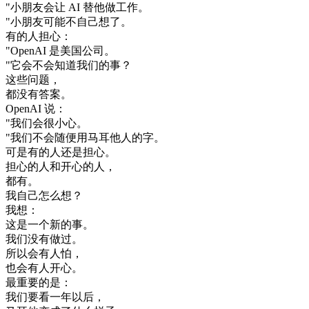
"
小朋友
会
让
AI
替
他
做
工作
。
"
小朋友
可能
不
自己
想了
。
有
的
人
担心
：
"
OpenAI
是
美国
公司
。
"
它
会不会
知道
我们
的
事
？
这些
问题
，
都没有
答案
。
OpenAI
说
：
"
我们
会
很
小心
。
"
我们
不会
随便
用
马耳他
人的
字
。
可是
有
的
人
还是
担心
。
担心
的
人
和
开心
的
人
，
都有
。
我
自己
怎么
想
？
我想
：
这
是
一个
新的
事
。
我们
没有
做
过
。
所以
会
有人
怕
，
也会有
人
开心
。
最
重要
的是
：
我们
要
看
一年
以后
，