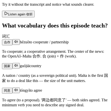
Try it without the transcript and notice what sounds clearer.
Listen again
收听
What vocabulary does this episode teach?
词汇
hézuò
to cooperate / partnership
合作
To cooperate; a cooperative arrangement. The center of the news:
the OpenAI–Malta 合作. 合 (join) + 作 (work).
guójiā
country
国家
A nation / country (as a sovereign political unit). Malta is the first 国
家 to do a deal like this — the size of the unit matters.
tóngyì
to agree
同意
To agree (to a proposal). '两边都同意了' — both sides agreed. The
minimum verb you need to describe any signed deal.