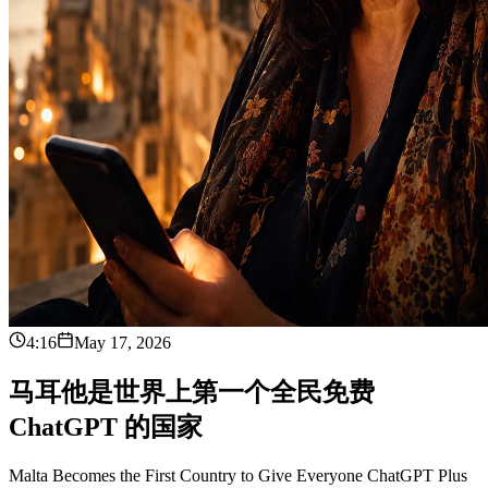
4:16
May 17, 2026
马
耳
他
是
世
界
上
第
一
个
全
民
免
费
C
h
a
t
G
P
T
的
国
家
Malta Becomes the First Country to Give Everyone ChatGPT Plus