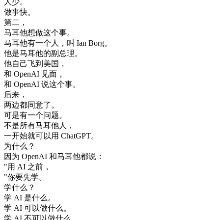
人
少
。
做事
快
。
第二
，
马耳他
想做
这个
事
。
马耳他
有一
个人
，
叫
Ian
Borg
。
他是
马耳他
的
副总理
。
他
自己
飞到
美国
，
和
OpenAI
见面
，
和
OpenAI
说
这个
事
。
后来
，
两
边
都
同意
了
。
可是
有
一个
问题
。
不是
所有
马耳他
人
，
一
开始
就
可以
用
ChatGPT
。
为什么
？
因为
OpenAI
和
马耳他
都
说
：
"
用
AI
之前
，
"
你要
先学
。
学
什么
？
学
AI
是
什么
。
学
AI
可以
做
什么
。
学
AI
不
可以
做
什么
。