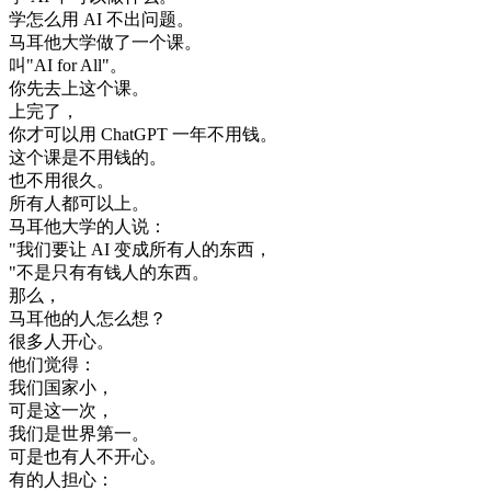
学
怎么
用
AI
不出
问题
。
马耳他
大学
做了
一个
课
。
叫
"
AI
for
All
"
。
你
先去
上
这个
课
。
上
完了
，
你
才可以
用
ChatGPT
一年
不用
钱
。
这个
课
是
不用
钱
的
。
也不
用
很久
。
所有
人
都可以
上
。
马耳他
大学
的
人
说
：
"
我们
要
让
AI
变成
所有
人的
东西
，
"
不是
只有
有
钱
人的
东西
。
那么
，
马耳他
的
人
怎么
想
？
很多
人
开心
。
他们
觉得
：
我们
国家
小
，
可是
这
一次
，
我们
是
世界
第一
。
可是
也有
人
不
开心
。
有
的
人
担心
：