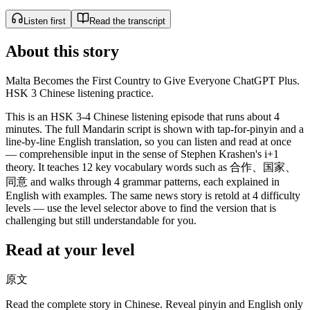
Listen first
Read the transcript
About this story
Malta Becomes the First Country to Give Everyone ChatGPT Plus.
HSK 3 Chinese listening practice.
This is an HSK 3-4 Chinese listening episode that runs about 4
minutes. The full Mandarin script is shown with tap-for-pinyin and a
line-by-line English translation, so you can listen and read at once
— comprehensible input in the sense of Stephen Krashen's i+1
theory. It teaches 12 key vocabulary words such as 合作、国家、
同意 and walks through 4 grammar patterns, each explained in
English with examples. The same news story is retold at 4 difficulty
levels — use the level selector above to find the version that is
challenging but still understandable for you.
Read at your level
原文
Read the complete story in Chinese. Reveal pinyin and English only