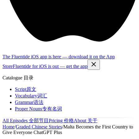
The Fluentide iOS app is here — download it on the App
Store
Fluentide for iOS is out — get the app
Catalogue
目录
Script
原文
Vocabulary
词汇
Grammar
语法
Proper Nouns
专有名词
All Episodes
全部节目
Pricing
价格
About
关于
Home
/
Graded Chinese Stories
/
Malta Becomes the First Country to
Give Everyone ChatGPT Plus