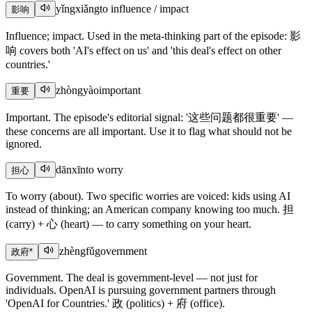
yǐngxiǎng
to influence / impact
影响
Influence; impact. Used in the meta-thinking part of the episode: 影
响 covers both 'AI's effect on us' and 'this deal's effect on other
countries.'
zhòngyào
important
重要
Important. The episode's editorial signal: '这些问题都很重要' —
these concerns are all important. Use it to flag what should not be
ignored.
dānxīn
to worry
担心
To worry (about). Two specific worries are voiced: kids using AI
instead of thinking; an American company knowing too much. 担
(carry) + 心 (heart) — to carry something on your heart.
zhèngfǔ
government
政府
*
Government. The deal is government-level — not just for
individuals. OpenAI is pursuing government partners through
'OpenAI for Countries.' 政 (politics) + 府 (office).