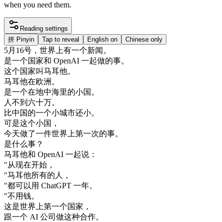
when you need them.
Reading settings
拼
Pinyin
Tap to reveal
English on
Chinese only
5
月
16
号
，
世界上
有
一个
新闻
。
是
一个
国家
和
OpenAI
一起
做的
事
。
这个
国家
叫
马耳他
。
马耳他
在
欧洲
。
是
一个
在
地中海
里
的
小国
。
人
不到
六十
万
。
比
中国
的
一个
小
城市
还
小
。
可是
这个
小国
，
今天
做了
一件
世界上
第一次
的
事
。
是
什么
事
？
马耳他
和
OpenAI
一起
说
：
"
从
现在
开始
，
"
马耳他
所有
的
人
，
"
都可以
用
ChatGPT
一年
。
"
不用
钱
。
这
是
世界上
第
一个
国家
，
跟
一个
AI
公司
做
这种
合作
。