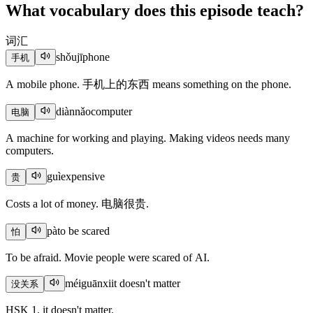
What vocabulary does this episode teach?
词汇
shǒujī
phone
手机
A mobile phone. 手机上的东西 means something on the phone.
diànnǎo
computer
电脑
A machine for working and playing. Making videos needs many
computers.
guì
expensive
贵
Costs a lot of money. 电脑很贵.
pà
to be scared
怕
To be afraid. Movie people were scared of AI.
méiguānxi
it doesn't matter
没关系
HSK 1. it doesn't matter.