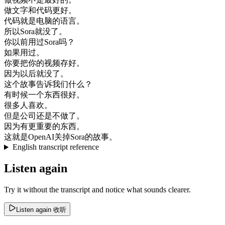
做
文字
和
代码
更好
。
代码
就是
电脑
的
语言
。
所以
Sora
就
没了
。
你
以前
用
过
Sora
吗
？
如果
用
过
。
你要
把
你的
视频
存
好
。
因为
以后
就
没了
。
这个
故事
告诉
我们
什么
？
有
时候
一个
东西
很好
。
很多
人
喜欢
。
但是
公司
还是
不
做了
。
因为
有
更
重要
的
东西
。
这
就是
OpenAI
关掉
Sora
的
故事
。
English transcript reference
Listen again
Try it without the transcript and notice what sounds clearer.
Listen again
收听