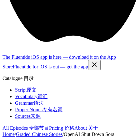
The Fluentide iOS app is here — download it on the App
Store
Fluentide for iOS is out — get the app
Catalogue
目录
Script
原文
Vocabulary
词汇
Grammar
语法
Proper Nouns
专有名词
Sources
来源
All Episodes
全部节目
Pricing
价格
About
关于
Home
/
Graded Chinese Stories
/
OpenAI Shut Down Sora