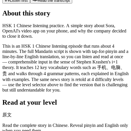
Listen first
Read the transcript
About this story
HSK 1 Chinese listening practice. A simple story about Sora,
OpenAI's video app on your phone, and why the company decided
to close it down.
This is an HSK 1 Chinese listening episode that runs about 4
minutes. The full Mandarin script is shown with tap-for-pinyin and a
line-by-line English translation, so you can listen and read at once
— comprehensible input in the sense of Stephen Krashen's i+1
theory. It teaches 12 key vocabulary words such as 手机、电脑、
贵 and walks through 4 grammar patterns, each explained in English
with examples. The same news story is retold at 4 difficulty levels
— use the level selector above to find the version that is challenging
but still understandable for you.
Read at your level
原文
Read the complete story in Chinese. Reveal pinyin and English only
when you need them.