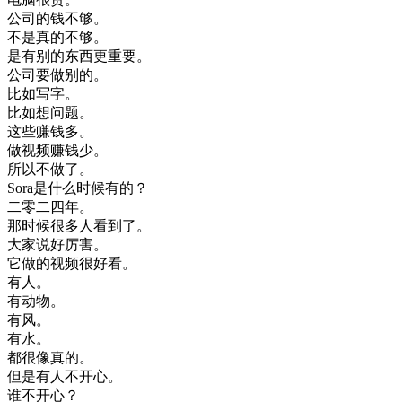
公司
的
钱
不够
。
不是
真的
不够
。
是有
别的
东西
更
重要
。
公司
要
做
别的
。
比如
写字
。
比如
想
问题
。
这些
赚钱
多
。
做
视频
赚钱
少
。
所以
不
做了
。
Sora
是
什么时候
有
的
？
二
零
二
四年
。
那
时候
很多
人
看到
了
。
大家
说
好
厉害
。
它
做的
视频
很好
看
。
有人
。
有
动物
。
有风
。
有
水
。
都很
像
真的
。
但是
有人
不
开心
。
谁
不
开心
？