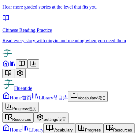
Hear more graded stories at the level that fits you
Chinese Reading Practice
Read every story with pinyin and meaning when you need them
Fluentide
Home
首页
Library
节目库
Vocabulary
词汇
Progress
进度
Resources
Settings
设置
Home
Library
Vocabulary
Progress
Resources