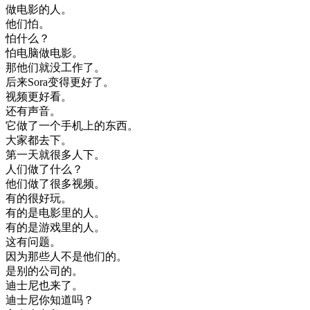
做
电影
的
人
。
他们
怕
。
怕
什么
？
怕
电脑
做
电影
。
那
他们
就
没
工作
了
。
后来
Sora
变得
更好
了
。
视频
更好
看
。
还有
声音
。
它
做了
一个
手机
上
的
东西
。
大家
都去
下
。
第一
天
就
很多
人
下
。
人们
做了
什么
？
他们
做了
很多
视频
。
有
的
很
好玩
。
有
的是
电影
里
的
人
。
有
的是
游戏
里
的
人
。
这
有
问题
。
因为
那些
人
不是
他们
的
。
是
别的
公司
的
。
迪士尼
也来
了
。
迪士尼
你
知道
吗
？