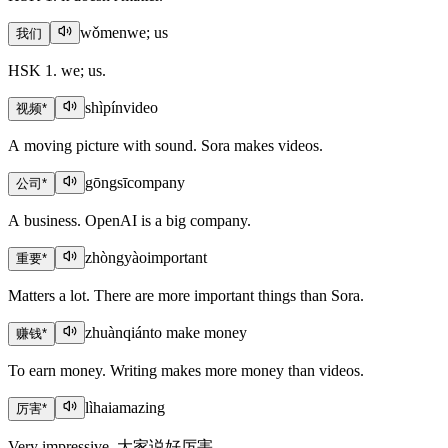
wǒmen
we; us
我们
HSK 1. we; us.
shìpín
video
视频
*
A moving picture with sound. Sora makes videos.
gōngsī
company
公司
*
A business. OpenAI is a big company.
zhòngyào
important
重要
*
Matters a lot. There are more important things than Sora.
zhuànqián
to make money
赚钱
*
To earn money. Writing makes more money than videos.
lìhai
amazing
厉害
*
Very impressive. 大家说好厉害.