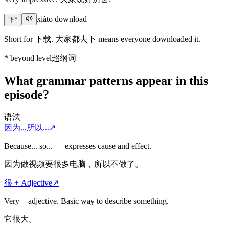
xià
to download
下
*
Short for 下载. 大家都去下 means everyone downloaded it.
*
beyond level
超纲词
What grammar patterns appear in this
episode?
语法
因为...所以...
↗
Because... so... — expresses cause and effect.
因为做视频要很多电脑，所以不做了。
很 + Adjective
↗
Very + adjective. Basic way to describe something.
它很大。