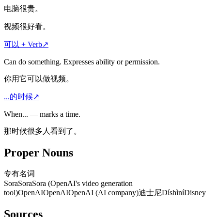
电脑很贵。
视频很好看。
可以 + Verb
↗
Can do something. Expresses ability or permission.
你用它可以做视频。
...的时候
↗
When... — marks a time.
那时候很多人看到了。
Proper Nouns
专有名词
Sora
Sora
Sora (OpenAI's video generation
tool)
OpenAI
OpenAI
OpenAI (AI company)
迪士尼
Díshìní
Disney
Sources