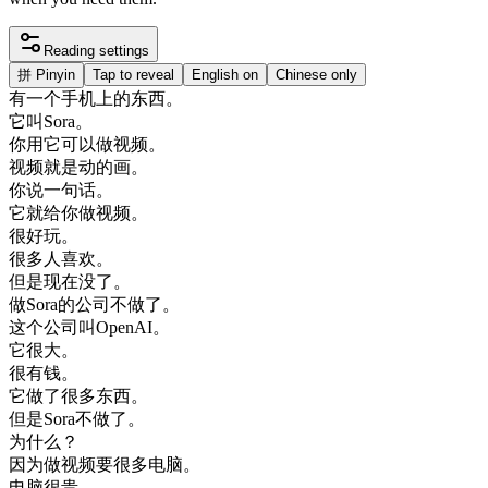
Reading settings
拼
Pinyin
Tap to reveal
English on
Chinese only
有
一个
手机
上
的
东西
。
它
叫
Sora
。
你
用
它
可以
做
视频
。
视频
就是
动
的
画
。
你
说
一句
话
。
它
就
给
你
做
视频
。
很
好玩
。
很多
人
喜欢
。
但是
现在
没了
。
做
Sora
的
公司
不
做了
。
这个
公司
叫
OpenAI
。
它
很大
。
很有
钱
。
它
做了
很多
东西
。
但是
Sora
不
做了
。
为什么
？
因为
做
视频
要
很多
电脑
。
电脑
很
贵
。