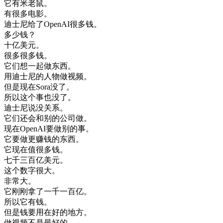
它
有
米老鼠
。
有
很多
电影
。
迪士尼
给
了
OpenAI
很多
钱
。
多少钱
？
十亿
美元
。
很多
很多
钱
。
它们
想
一起
做
东西
。
用
迪士尼
的
人物
做
视频
。
但是
现在
Sora
没了
。
所以
这个
事
也没
了
。
迪士尼
说
没关系
。
它们
还
会
和
别的
公司
做
。
现在
OpenAI
要
做
别的
事
。
它
要
做
更
赚钱
的
东西
。
它
现在
值
很多
钱
。
七千
三百
亿
美元
。
这个
数字
很大
。
非常
大
。
它
刚刚
拿
了
一千
一百
亿
。
所以
它
有
钱
。
但是
钱
要用
在
好的
地方
。
做
视频
不是
最好的
。