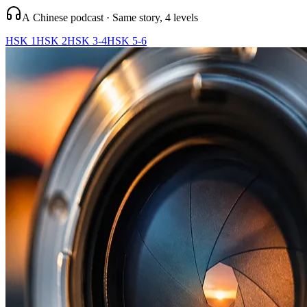
A Chinese podcast · Same story, 4 levels
HSK 1
HSK 2
HSK 3-4
HSK 5-6