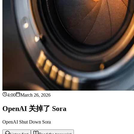
4:00
March 26, 2026
O
p
e
n
A
I
关
掉
了
S
o
r
a
OpenAI Shut Down Sora