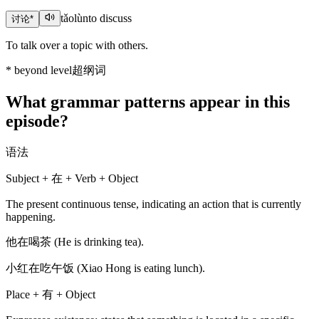
tǎolùn
to discuss
讨论
*
To talk over a topic with others.
*
beyond level
超纲词
What grammar patterns appear in this
episode?
语法
Subject + 在 + Verb + Object
The present continuous tense, indicating an action that is currently
happening.
他在喝茶 (He is drinking tea).
小红在吃午饭 (Xiao Hong is eating lunch).
Place + 有 + Object