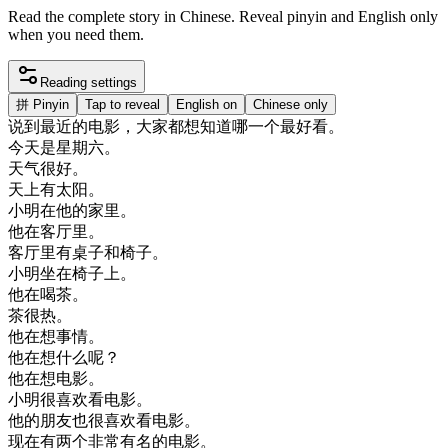
Read the complete story in Chinese. Reveal pinyin and English only
when you need them.
Reading settings
拼
Pinyin
Tap to reveal
English on
Chinese only
说
到
最近
的
电影
，
大家
都想
知道
哪
一个
最好
看
。
今天是
星期六
。
天气
很好
。
天上
有
太阳
。
小明
在
他的
家里
。
他在
客厅
里
。
客厅
里
有
桌子
和
椅子
。
小明
坐在
椅子
上
。
他在
喝茶
。
茶
很
热
。
他在
想
事情
。
他在
想
什么
呢
？
他在
想
电影
。
小明
很喜欢
看
电影
。
他的
朋友
也
很喜欢
看
电影
。
现在
有
两
个
非常
有名
的
电影
。