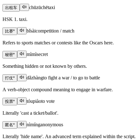
chūzūchē
taxi
出租车
HSK 1. taxi.
bǐsài
competition / match
比赛
*
Refers to sports matches or contests like the Oscars here.
mìmì
secret
秘密
*
Something hidden or not known by others.
dǎzhàng
to fight a war / to go to battle
打仗
*
A verb-object compound meaning to engage in warfare.
tóupiào
to vote
投票
*
Literally 'cast a ticket/ballot'.
nìmíng
anonymous
匿名
*
Literally 'hide name'. An advanced term explained within the script.