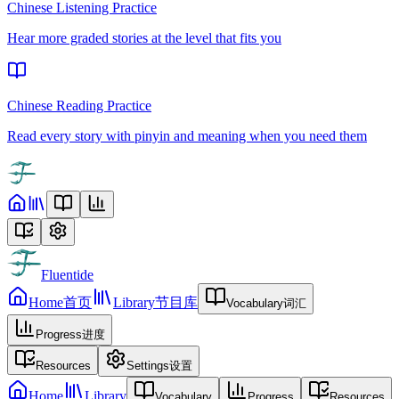
Chinese Listening Practice
Hear more graded stories at the level that fits you
Chinese Reading Practice
Read every story with pinyin and meaning when you need them
Fluentide
Home
首页
Library
节目库
Vocabulary
词汇
Progress
进度
Resources
Settings
设置
Home
Library
Vocabulary
Progress
Resources