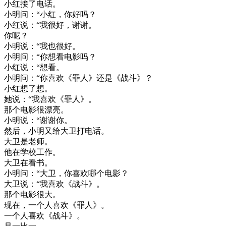
小
红
接了
电话
。
小明
问
：
“
小
红
，
你好
吗
？
小
红
说
：
“
我
很好
，
谢谢
。
你
呢
？
小明
说
：
“
我也
很好
。
小明
问
：
“
你想
看
电影
吗
？
小
红
说
：
“
想看
。
小明
问
：
“
你
喜欢
《
罪人
》
还是
《
战斗
》
？
小
红
想了
想
。
她
说
：
“
我
喜欢
《
罪人
》
。
那个
电影
很
漂亮
。
小明
说
：
“
谢谢
你
。
然后
，
小明
又
给
大卫
打电话
。
大卫
是
老师
。
他在
学校
工作
。
大卫
在
看书
。
小明
问
：
“
大卫
，
你
喜欢
哪个
电影
？
大卫
说
：
“
我
喜欢
《
战斗
》
。
那个
电影
很大
。
现在
，
一个
人
喜欢
《
罪人
》
。
一个
人
喜欢
《
战斗
》
。