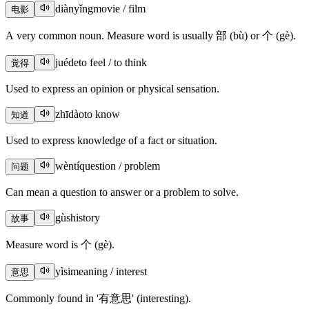
diànyǐng
movie / film
电影
A very common noun. Measure word is usually 部 (bù) or 个 (gè).
juéde
to feel / to think
觉得
Used to express an opinion or physical sensation.
zhīdào
to know
知道
Used to express knowledge of a fact or situation.
wèntí
question / problem
问题
Can mean a question to answer or a problem to solve.
gùshi
story
故事
Measure word is 个 (gè).
yìsi
meaning / interest
意思
Commonly found in '有意思' (interesting).