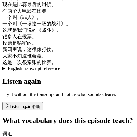
现在
是
比赛
最后
的
时候
。
有
两
个
大
电影
在
比赛
。
一个
叫
《
罪人
》
。
一个
叫
《
一
场
接
一
场
的
战斗
》
。
这
就是
我们
说的
《
战斗
》
。
很多
人
在
投票
。
投票
是
秘密
的
。
新闻
里
说
，
这
很像
打仗
。
大家
不知道
谁
会赢
。
这
是
一次
很
紧张
的
比赛
。
English transcript reference
Listen again
Try it without the transcript and notice what sounds clearer.
Listen again
收听
What vocabulary does this episode teach?
词汇