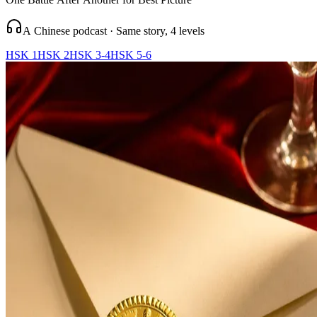
A Chinese podcast · Same story, 4 levels
HSK 1
HSK 2
HSK 3-4
HSK 5-6