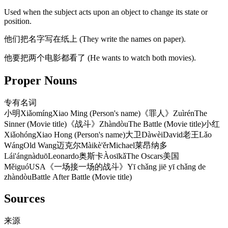
Used when the subject acts upon an object to change its state or
position.
他们把名字写在纸上 (They write the names on paper).
他要把两个电影都看了 (He wants to watch both movies).
Proper Nouns
专有名词
小明
Xiǎomíng
Xiao Ming (Person's name)
《罪人》
Zuìrén
The
Sinner (Movie title)
《战斗》
Zhàndòu
The Battle (Movie title)
小红
Xiǎohóng
Xiao Hong (Person's name)
大卫
Dàwèi
David
老王
Lǎo
Wáng
Old Wang
迈克尔
Màikè'ěr
Michael
莱昂纳多
Lái'ángnàduō
Leonardo
奥斯卡
Àosīkǎ
The Oscars
美国
Měiguó
USA
《一场接一场的战斗》
Yī chǎng jiē yī chǎng de
zhàndòu
Battle After Battle (Movie title)
Sources
来源