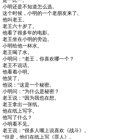
是
一
比
一
。
小明
还是
不知道
怎么
选
。
这个
时候
，
小明
的
一个
老朋友
来
了
。
他
叫
老王
。
老王
六十
岁
了
。
他
看了
很多
年
的
电影
。
老王
坐在
小明
的
旁边
。
小明
给
他
一杯
水
。
老王
喝了
水
。
小明
问
：
“
老王
，
你
喜欢
哪
一个
？
老王
不
说话
。
他
看
着
小明
。
他
笑了
。
他
说
：
“
这
是
一个
秘密
。
小明
问
：
“
为什么
是
秘密
？
老王
说
：
“
因为
我也
在
想
。
老王
拿出
一张
纸
。
他在
纸
上
写字
。
他
写
了
什么
？
小明
看不见
。
老王
说
：
“
很多
人
嘴上
说
喜欢
《
战斗
》
。
“
但是
，
他们
在
纸
上
写
《
罪人
》
。