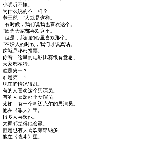
小明
听不懂
。
为什么
说的
不
一样
？
老王
说
：
“
人
就是
这样
。
“
有
时候
，
我们
说
我也
喜欢
这个
。
“
因为
大家
都
喜欢
这个
。
“
但是
，
我们
的
心里
喜欢
那个
。
“
在
没
人的
时候
，
我们
才
说真话
。
这
就是
秘密
投票
。
你
看
，
这里
的
电影
比赛
很
有意思
。
大家
都在
猜
。
谁是
第一
？
谁是
第二
？
现在
的
情况
很
乱
。
有
的
人
喜欢
这个
男
演员
。
有
的
人
喜欢
那个
女演员
。
比如
，
有
一个
叫
迈
克
尔
的
男
演员
。
他在
《
罪人
》
里
。
很多
人
喜欢
他
。
大家
都
觉得
他
会赢
。
但是
也有
人
喜欢
莱
昂
纳
多
。
他在
《
战斗
》
里
。