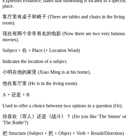
Expresses existence; states that something is located in a specific
place.
客厅里有桌子和椅子 (There are tables and chairs in the living
room).
现在有两个非常有名的电影 (Now there are two very famous
movies).
Subject + 在 + Place (+ Location Word)
Indicates the location of a subject.
小明在他的家里 (Xiao Ming is at his home).
他在客厅里 (He is in the living room).
A + 还是 + B
Used to offer a choice between two options in a question (Or).
你喜欢《罪人》还是《战斗》？ (Do you like 'The Sinner' or
'The Battle'?)
把 Structure (Subject + 把 + Object + Verb + Result/Direction)