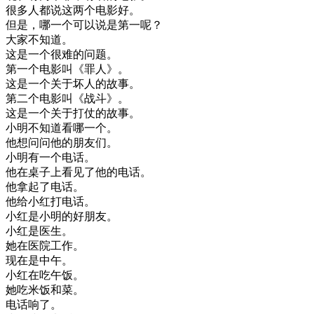
很多
人
都
说
这
两
个
电影
好
。
但是
，
哪
一个
可以
说
是
第一
呢
？
大家
不知道
。
这
是
一个
很
难
的
问题
。
第
一个
电影
叫
《
罪人
》
。
这
是
一个
关于
坏人
的
故事
。
第二个
电影
叫
《
战斗
》
。
这
是
一个
关于
打仗
的
故事
。
小明
不知道
看
哪
一个
。
他想
问
问
他的
朋友
们
。
小明
有
一个
电话
。
他在
桌子
上
看见
了
他的
电话
。
他
拿起
了
电话
。
他
给
小
红
打电话
。
小
红
是
小明
的
好朋友
。
小
红
是
医生
。
她在
医院
工作
。
现在
是
中午
。
小
红
在
吃
午饭
。
她
吃
米饭
和
菜
。
电话
响了
。