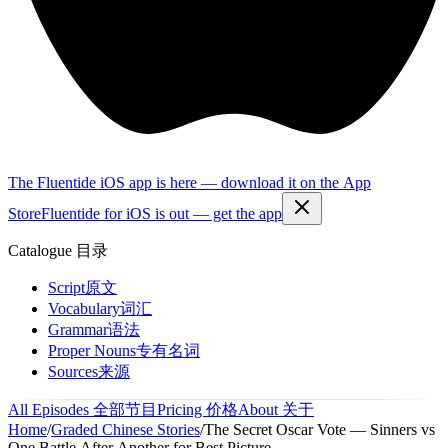
The Fluentide iOS app is here — download it on the App
Store
Fluentide for iOS is out — get the app
Catalogue
目录
Script
原文
Vocabulary
词汇
Grammar
语法
Proper Nouns
专有名词
Sources
来源
All Episodes
全部节目
Pricing
价格
About
关于
Home
/
Graded Chinese Stories
/
The Secret Oscar Vote — Sinners vs
One Battle After Another for Best Picture