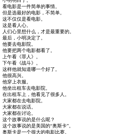
小明
明白
了
。
看
电影
是
一件
简单
的
事情
。
但是
选
最好的
电影
，
不
简单
。
这
不仅仅是
看
电影
。
这
是
看
人心
。
人们
心里
想
什么
，
才是
最
重要
的
。
最后
，
小明
决定
了
。
他要
去
电影
院
。
他要
把
两
个
电影
都
看了
。
上午
看
《
罪人
》
。
下午
看
《
战斗
》
。
这样
他
就
知道
哪
一个
好了
。
他
很
高兴
。
他
穿上
衣服
。
他
坐
出租
车
去
电影
院
。
在
出租
车
上
，
他
看见
了
很多
人
。
大家
都在
去
电影
院
。
大家
都在
说话
。
大家
都在
讨论
。
这个
故事
说
的是
什么
呢
？
这个
故事
说
的是
美国
的
“
奥斯卡
”
。
奥斯卡
是
一个
很大
的
电影
比赛
。