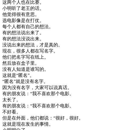
这
两
个人
也在
比赛
。
小明
听
了
老王
的话
。
他
觉得很
有意思
。
选
电影
像是
在
打仗
。
每个人
都有
自己
的
想法
。
有
的
想法
说
出来
了
。
有
的
想法
没说
出来
。
没说
出来
的
想法
，
才是
真的
。
现在
，
很多
人
都在
写
名字
。
他们
把
名字
写在
纸
上
。
然后
放在
盒子
里
。
没有
人
知道
是
谁
写的
。
这
就是
“
匿名
”
。
“
匿名
”
就是
没有
名字
。
因为
没有
名字
，
大家
可以
说真话
。
有
的
朋友
说
：
“
我不
喜欢
那个
电影
。
太长
了
。
有
的
朋友
说
：
“
我不
喜欢
那个
电影
。
不好
看
。
但是
在
外面
，
他们
都
说
：
“
很好
，
很好
。
这
就是
现在
发生
的
事情
。