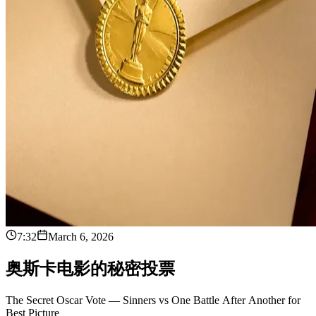
7:32
March 6, 2026
奥
斯
卡
电
影
的
秘
密
投
票
The Secret Oscar Vote — Sinners vs One Battle After Another for
Best Picture