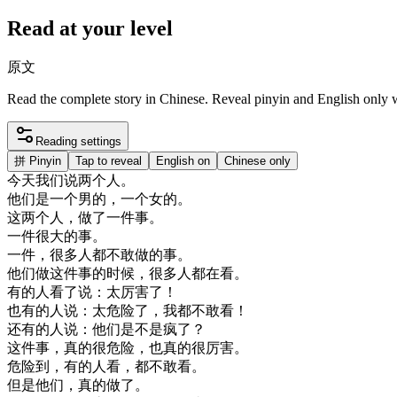
Read at your level
原文
Read the complete story in Chinese. Reveal pinyin and English only
Reading settings
拼
Pinyin
Tap to reveal
English on
Chinese only
今天
我们
说
两
个人
。
他们
是
一个
男
的
，
一个
女
的
。
这
两
个人
，
做了
一件事
。
一件
很大
的
事
。
一件
，
很多
人
都
不敢
做的
事
。
他们
做
这
件
事
的
时候
，
很多
人
都在
看
。
有
的
人
看了
说
：
太
厉害
了
！
也有
的
人
说
：
太
危险
了
，
我
都
不敢
看
！
还有
的
人
说
：
他们
是不是
疯了
？
这
件
事
，
真的
很
危险
，
也
真的
很
厉害
。
危险
到
，
有
的
人
看
，
都
不敢
看
。
但是
他们
，
真的
做了
。