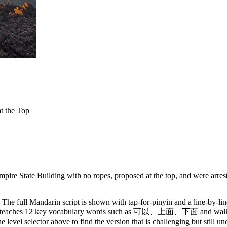
t the Top
mpire State Building with no ropes, proposed at the top, and were arre
The full Mandarin script is shown with tap-for-pinyin and a line-by-lin
y. It teaches 12 key vocabulary words such as 可以、上面、下面 and walks 
 level selector above to find the version that is challenging but still u