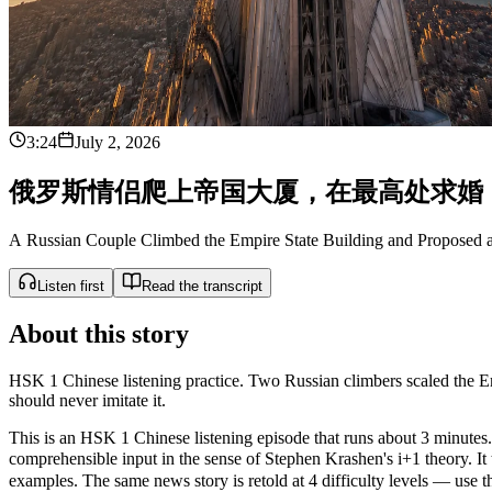
3:24
July 2, 2026
俄
罗
斯
情
侣
爬
上
帝
国
大
厦
，
在
最
高
处
求
婚
A Russian Couple Climbed the Empire State Building and Proposed a
Listen first
Read the transcript
About this story
HSK 1 Chinese listening practice. Two Russian climbers scaled the E
should never imitate it.
This is an HSK 1 Chinese listening episode that runs about 3 minutes. 
comprehensible input in the sense of Stephen Krashen's i+1 theor
examples. The same news story is retold at 4 difficulty levels — use the