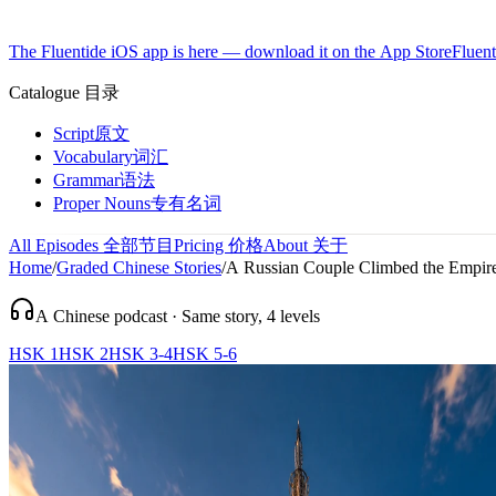
The Fluentide iOS app is here — download it on the App Store
Fluent
Catalogue
目录
Script
原文
Vocabulary
词汇
Grammar
语法
Proper Nouns
专有名词
All Episodes
全部节目
Pricing
价格
About
关于
Home
/
Graded Chinese Stories
/
A Russian Couple Climbed the Empire 
A Chinese podcast · Same story, 4 levels
HSK 1
HSK 2
HSK 3-4
HSK 5-6