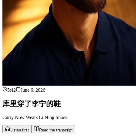
5:42
June 6, 2026
库
里
穿
了
李
宁
的
鞋
Curry Now Wears Li-Ning Shoes
Listen first
Read the transcript