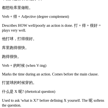
都想给库里做鞋。
Verb + 得 + Adjective (degree complement)
Describes HOW well/poorly an action is done. 打 + 得 + 很好 =
plays very well.
他打球，打得很好。
库里跑得很快。
跑得很快。
Verb + 的时候 (when V-ing)
Marks the time during an action. Comes before the main clause.
打篮球的时候穿的。
什么是 X 呢? (rhetorical question)
Used to ask 'what is X?' before defining X yourself. The 呢 softens
the question.