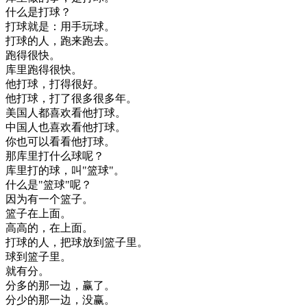
什么
是
打球
？
打球
就是
：
用
手
玩球
。
打球
的
人
，
跑
来
跑去
。
跑得
很快
。
库
里
跑得
很快
。
他
打球
，
打得
很好
。
他
打球
，
打
了
很多
很多
年
。
美国
人
都
喜欢
看
他
打球
。
中国人
也
喜欢
看
他
打球
。
你
也可以
看看
他
打球
。
那
库
里
打
什么
球
呢
？
库
里
打
的
球
，
叫
"
篮球
"
。
什么
是
"
篮球
"
呢
？
因为
有
一个
篮子
。
篮子
在
上面
。
高高的
，
在
上面
。
打球
的
人
，
把
球
放到
篮子
里
。
球
到
篮子
里
。
就有
分
。
分
多
的
那
一边
，
赢了
。
分
少
的
那
一边
，
没
赢
。