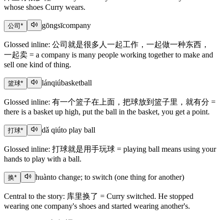
whose shoes Curry wears.
gōngsī
company
公司
*
Glossed inline: 公司就是很多人一起工作，一起做一种东西，
一起卖 = a company is many people working together to make and
sell one kind of thing.
lánqiú
basketball
篮球
*
Glossed inline: 有一个篮子在上面，把球放到篮子里，就有分 =
there is a basket up high, put the ball in the basket, you get a point.
dǎ qiú
to play ball
打球
*
Glossed inline: 打球就是用手玩球 = playing ball means using your
hands to play with a ball.
huàn
to change; to switch (one thing for another)
换
*
Central to the story: 库里换了 = Curry switched. He stopped
wearing one company's shoes and started wearing another's.