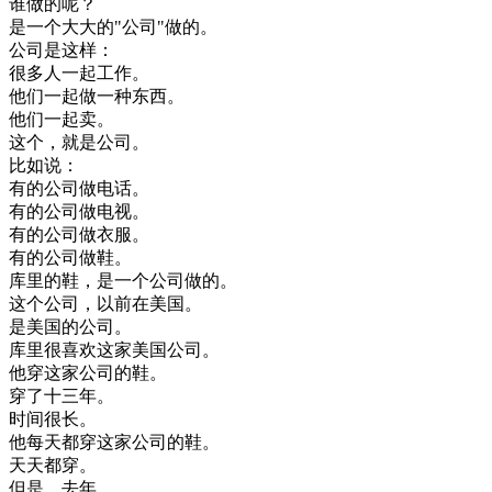
谁
做的
呢
？
是
一个
大大的
"
公司
"
做的
。
公司
是
这样
：
很多
人
一起
工作
。
他们
一起
做
一种
东西
。
他们
一起
卖
。
这个
，
就是
公司
。
比如
说
：
有
的
公司
做
电话
。
有
的
公司
做
电视
。
有
的
公司
做
衣服
。
有
的
公司
做
鞋
。
库
里
的
鞋
，
是
一个
公司
做的
。
这个
公司
，
以前
在
美国
。
是
美国
的
公司
。
库
里
很喜欢
这
家
美国
公司
。
他
穿
这
家
公司
的
鞋
。
穿
了
十三
年
。
时间
很
长
。
他
每天
都
穿
这
家
公司
的
鞋
。
天天
都
穿
。
但是
，
去年
。