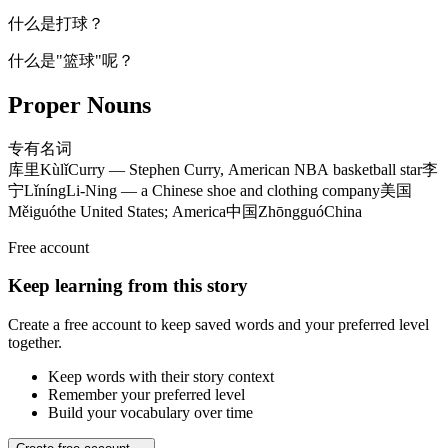
什么是打球？
什么是"篮球"呢？
Proper Nouns
专有名词
库里
Kùlǐ
Curry — Stephen Curry, American NBA basketball star
李
宁
Lǐníng
Li-Ning — a Chinese shoe and clothing company
美国
Měiguó
the United States; America
中国
Zhōngguó
China
Free account
Keep learning from this story
Create a free account to keep saved words and your preferred level
together.
Keep words with their story context
Remember your preferred level
Build your vocabulary over time