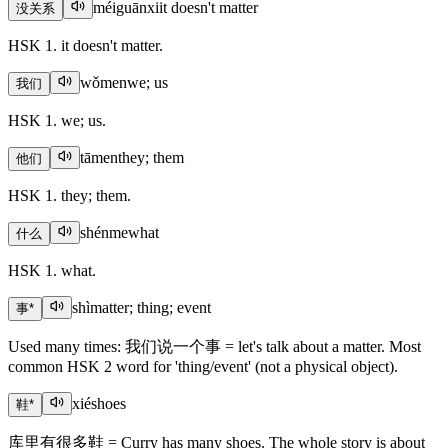
méiguānxi
it doesn't matter
没关系
HSK 1. it doesn't matter.
wǒmen
we; us
我们
HSK 1. we; us.
tāmen
they; them
他们
HSK 1. they; them.
shénme
what
什么
HSK 1. what.
shì
matter; thing; event
事
*
Used many times: 我们说一个事 = let's talk about a matter. Most
common HSK 2 word for 'thing/event' (not a physical object).
xié
shoes
鞋
*
库里有很多鞋 = Curry has many shoes. The whole story is about