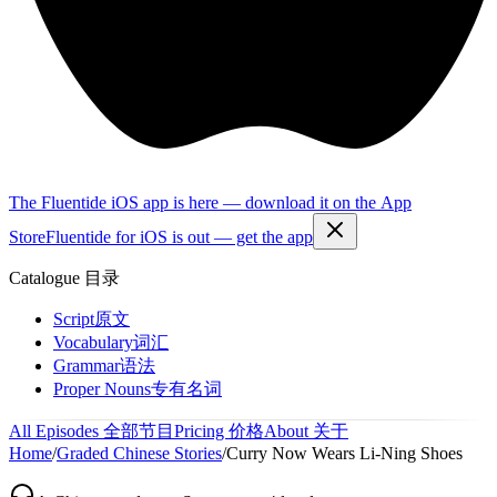
The Fluentide iOS app is here — download it on the App
Store
Fluentide for iOS is out — get the app
Catalogue
目录
Script
原文
Vocabulary
词汇
Grammar
语法
Proper Nouns
专有名词
All Episodes
全部节目
Pricing
价格
About
关于
Home
/
Graded Chinese Stories
/
Curry Now Wears Li-Ning Shoes