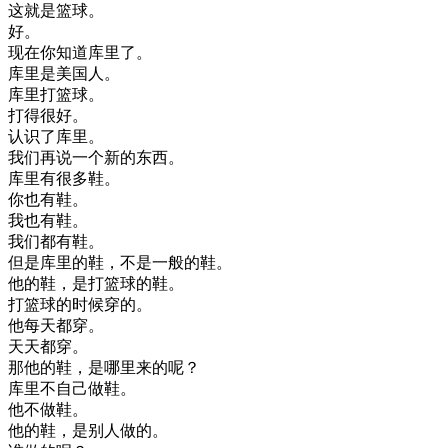
这
就是
篮球
。
好
。
现在
你
知道
库
里
了
。
库
里
是
美国
人
。
库
里
打
篮球
。
打得
很好
。
认识
了
库
里
。
我们
再说
一个
新的
东西
。
库
里
有
很多
鞋
。
你
也有
鞋
。
我
也有
鞋
。
我们
都有
鞋
。
但是
库
里
的
鞋
，
不是
一般
的
鞋
。
他的
鞋
，
是
打
篮球
的
鞋
。
打
篮球
的
时候
穿的
。
他
每天
都
穿
。
天天
都
穿
。
那
他的
鞋
，
是
哪里
来
的
呢
？
库
里
不
自己
做
鞋
。
他
不做
鞋
。
他的
鞋
，
是
别人
做的
。