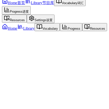
Home
首页
Library
节目库
Vocabulary
词汇
Progress
进度
Resources
Settings
设置
Home
Library
Vocabulary
Progress
Resources