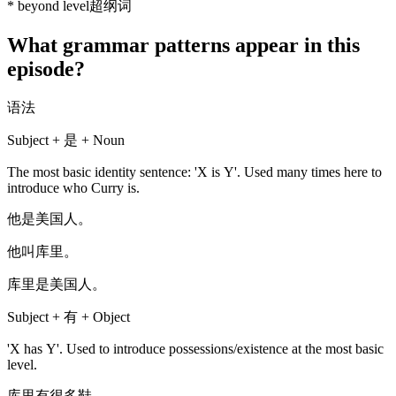
*
beyond level
超纲词
What grammar patterns appear in this
episode?
语法
Subject + 是 + Noun
The most basic identity sentence: 'X is Y'. Used many times here to
introduce who Curry is.
他是美国人。
他叫库里。
库里是美国人。
Subject + 有 + Object
'X has Y'. Used to introduce possessions/existence at the most basic
level.
库里有很多鞋。