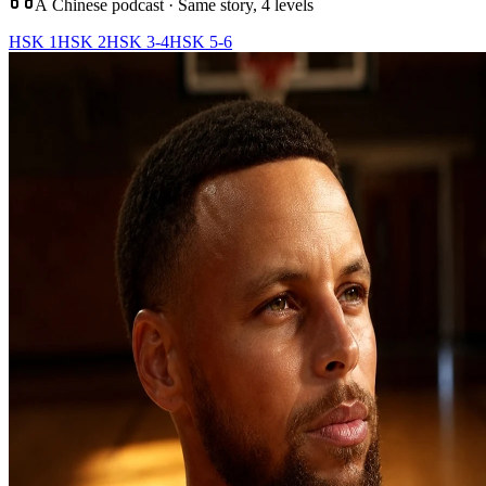
A Chinese podcast · Same story, 4 levels
HSK 1
HSK 2
HSK 3-4
HSK 5-6