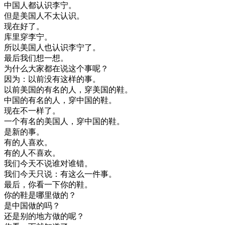
中国人
都
认识
李
宁
。
但是
美国
人
不太
认识
。
现在
好了
。
库
里
穿
李
宁
。
所以
美国
人
也
认识
李
宁
了
。
最后
我们
想
一想
。
为什么
大家
都在
说
这个
事
呢
？
因为
：
以前
没有
这样
的
事
。
以前
美国
的
有名
的
人
，
穿
美国
的
鞋
。
中国
的
有名
的
人
，
穿
中国
的
鞋
。
现在
不
一样
了
。
一个
有名
的
美国
人
，
穿
中国
的
鞋
。
是
新的
事
。
有
的
人
喜欢
。
有
的
人
不
喜欢
。
我们
今天
不
说
谁
对
谁
错
。
我们
今天
只
说
：
有
这么
一件事
。
最后
，
你
看一下
你的
鞋
。
你的
鞋
是
哪里
做的
？
是
中国
做的
吗
？
还是
别的
地方
做的
呢
？