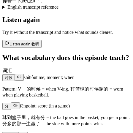
你
看一下
就
知道
了
。
English transcript reference
Listen again
Try it without the transcript and notice what sounds clearer.
Listen again
收听
What vocabulary does this episode teach?
词汇
shíhòu
time; moment; when
时候
Pattern: V + 的时候 = when V-ing. 打篮球的时候穿的 = worn
when playing basketball.
fēn
point; score (in a game)
分
球到篮子里，就有分 = the ball goes in the basket, you get a point.
分多的那一边赢了 = the side with more points wins.