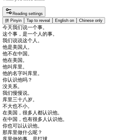
Reading settings
拼
Pinyin
Tap to reveal
English on
Chinese only
今天
我们
说
一个
事
。
这个
事
，
是
一个
人的
事
。
我们
说
说
这个
人
。
他是
美国
人
。
他
不在
中国
。
他在
美国
。
他
叫
库
里
。
他的
名字
叫
库
里
。
你
认识
他
吗
？
没关系
。
我们
慢慢
说
。
库
里
三十
八岁
。
不大
也不
小
。
在
美国
，
很多
人
都
认识
他
。
在
中国
，
也有
很多
人
认识
他
。
你
也可以
认识
他
。
那
库
里
做
什么
呢
？
库
里
做的
事
，
是
打球
。