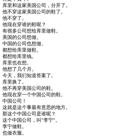
库
里
和
这
家
美国
公司
，
分开
了
。
他不
穿
这
家
美国
公司
的
鞋
了
。
他不
穿
了
。
他
现在
穿
谁
的
鞋
呢
？
有
很多
公司
想
给
库
里
做
鞋
。
美国
的
公司
想做
。
中国
的
公司
也
想做
。
都想
给
库
里
做
鞋
。
都想
给
库
里
钱
。
库
里
也在
想
。
他想
了
几个
月
。
今天
，
我们
知道
答案
了
。
库
里
换了
。
他
不再
穿
美国
公司
的
鞋
。
他
现在
穿
一个
中国
公司
的
鞋
。
中国
公司
！
这
就是
这个
事
最
有意思
的
地方
。
那
这个
中国
公司
是
谁
呢
？
这个
中国
公司
，
叫
"
李
宁
"
。
李
宁
做
鞋
。
也
做
衣服
。