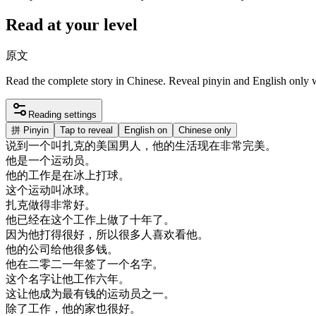
Read at your level
原文
Read the complete story in Chinese. Reveal pinyin and English only
Reading settings
拼
Pinyin
Tap to reveal
English on
Chinese only
说
到
一个
叫
扎
克
的
美国
男人
，
他的
生活
现在
非常
完美
。
他是
一个
运动
员
。
他的
工作
是在
冰上
打球
。
这个
运动
叫
冰球
。
扎
克
做得
非常
好
。
他
已经
在
这个
工作
上
做了
十年
了
。
因为
他
打得
很好
，
所以
很多
人
喜欢
看
他
。
他的
公司
给
他
很多
钱
。
他在
二
零
二
一年
签了
一个
名字
。
这个
名字
让
他
工作
六年
。
这
让
他
成为
最有
钱
的
运动
员
之一
。
除了
工作
，
他的
家
也
很好
。