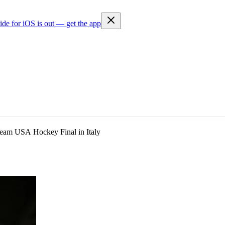
ide for iOS is out — get the app
am USA Hockey Final in Italy