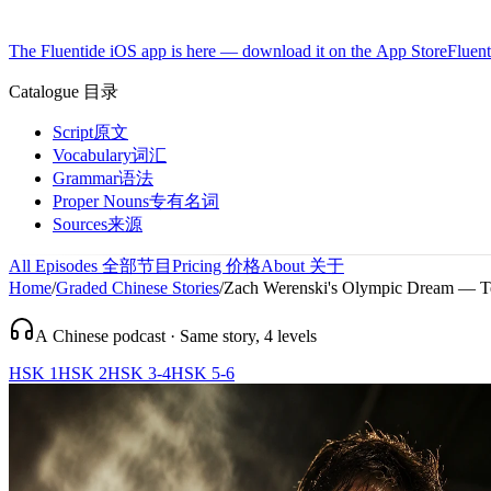
The Fluentide iOS app is here — download it on the App Store
Fluent
Catalogue
目录
Script
原文
Vocabulary
词汇
Grammar
语法
Proper Nouns
专有名词
Sources
来源
All Episodes
全部节目
Pricing
价格
About
关于
Home
/
Graded Chinese Stories
/
Zach Werenski's Olympic Dream — Te
A Chinese podcast · Same story, 4 levels
HSK 1
HSK 2
HSK 3-4
HSK 5-6