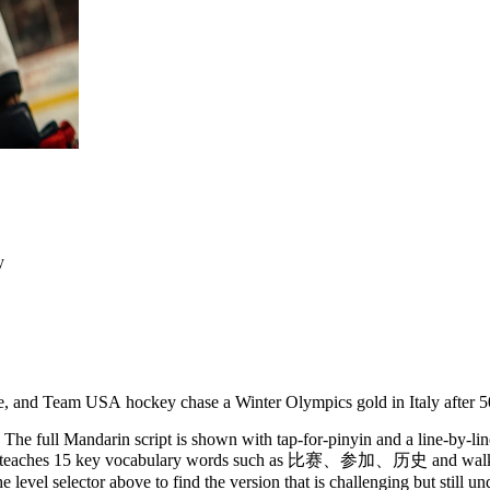
y
, and Team USA hockey chase a Winter Olympics gold in Italy after 5
The full Mandarin script is shown with tap-for-pinyin and a line-by-lin
y. It teaches 15 key vocabulary words such as 比赛、参加、历史 and walks 
 level selector above to find the version that is challenging but still u