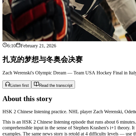
6:10
February 21, 2026
扎
克
的
梦
想
与
冬
奥
会
决
赛
Zach Werenski's Olympic Dream — Team USA Hockey Final in Ital
Listen first
Read the transcript
About this story
HSK 2 Chinese listening practice. NHL player Zach Werenski, Odette
This is an HSK 2 Chinese listening episode that runs about 6 minutes. 
comprehensible input in the sense of Stephen Krashen's i+1 theor
examples. The same news story is retold at 4 difficulty levels — use the