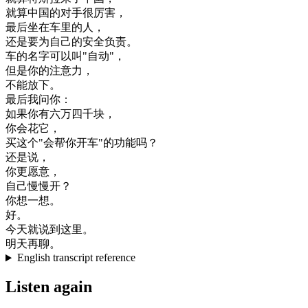
就算
中国
的
对手
很
厉害
，
最后
坐在
车
里
的
人
，
还是
要
为
自己
的
安全
负责
。
车
的
名字
可以
叫
"
自动
"
，
但是
你的
注意力
，
不能
放下
。
最后
我
问
你
：
如果
你有
六
万
四千块
，
你会
花
它
，
买
这个
"
会
帮
你
开车
"
的
功能
吗
？
还是
说
，
你
更愿意
，
自己
慢慢
开
？
你想
一想
。
好
。
今天
就
说
到
这里
。
明天
再
聊
。
English transcript reference
Listen again