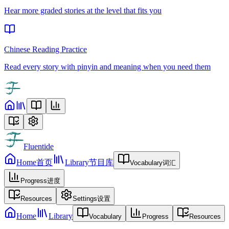
Hear more graded stories at the level that fits you
Chinese Reading Practice
Read every story with pinyin and meaning when you need them
Fluentide
Home
首页
Library
节目库
Vocabulary
词汇
Progress
进度
Resources
Settings
设置
Home
Library
Vocabulary
Progress
Resources