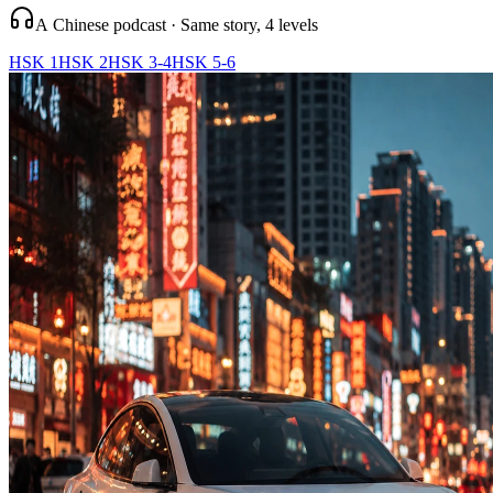
A Chinese podcast · Same story, 4 levels
HSK 1
HSK 2
HSK 3-4
HSK 5-6