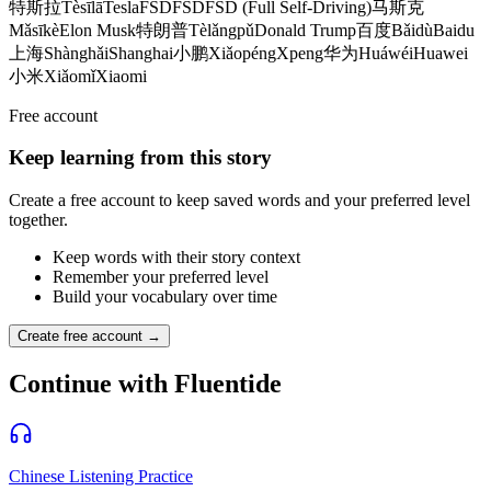
特斯拉
Tèsīlā
Tesla
FSD
FSD
FSD (Full Self-Driving)
马斯克
Mǎsīkè
Elon Musk
特朗普
Tèlǎngpǔ
Donald Trump
百度
Bǎidù
Baidu
上海
Shànghǎi
Shanghai
小鹏
Xiǎopéng
Xpeng
华为
Huáwéi
Huawei
小米
Xiǎomǐ
Xiaomi
Free account
Keep learning from this story
Create a free account to keep saved words and your preferred level
together.
Keep words with their story context
Remember your preferred level
Build your vocabulary over time
Create free account →
Continue with Fluentide
Chinese Listening Practice