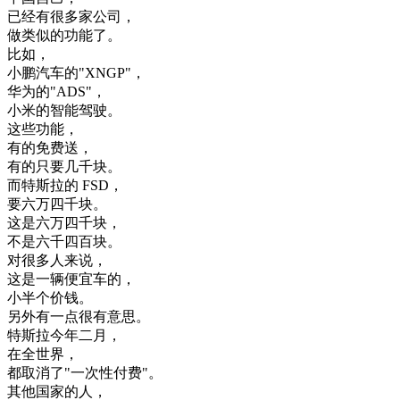
已经有
很多
家
公司
，
做
类似
的
功能
了
。
比如
，
小
鹏
汽车
的
"
XNGP
"
，
华
为
的
"
ADS
"
，
小米
的
智能
驾驶
。
这些
功能
，
有
的
免费
送
，
有
的
只要
几千块
。
而
特斯拉
的
FSD
，
要
六
万
四千块
。
这
是
六
万
四千块
，
不是
六千
四百块
。
对
很多
人
来说
，
这
是
一
辆
便宜
车
的
，
小半
个
价钱
。
另外
有
一点
很
有意思
。
特斯拉
今年
二月
，
在
全世界
，
都
取消
了
"
一次
性
付
费
"
。
其他
国家
的
人
，