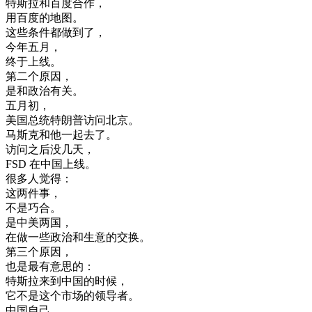
特斯拉
和
百度
合作
，
用
百度
的
地图
。
这些
条件
都做
到了
，
今年
五月
，
终于
上线
。
第二个
原因
，
是
和
政治
有关
。
五月
初
，
美国
总统
特
朗
普
访问
北京
。
马
斯克
和
他
一起去
了
。
访问
之后
没
几天
，
FSD
在
中国
上线
。
很多
人
觉得
：
这
两
件
事
，
不是
巧合
。
是
中美
两国
，
在做
一些
政治
和
生意
的
交换
。
第三个
原因
，
也是
最
有意思
的
：
特斯拉
来到
中国
的
时候
，
它
不是
这个
市场
的
领导
者
。
中国
自己
，