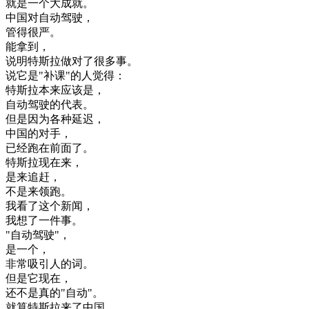
就是
一个
大
成就
。
中国
对
自动
驾驶
，
管
得很
严
。
能
拿到
，
说明
特斯拉
做
对
了
很多
事
。
说
它是
"
补课
"
的
人
觉得
：
特斯拉
本来
应该
是
，
自动
驾驶
的
代表
。
但是
因为
各种
延迟
，
中国
的
对手
，
已经
跑
在
前面
了
。
特斯拉
现在
来
，
是
来
追赶
，
不是
来
领
跑
。
我
看了
这个
新闻
，
我想
了
一件事
。
"
自动
驾驶
"
，
是
一个
，
非常
吸引
人的
词
。
但是
它
现在
，
还
不是
真的
"
自动
"
。
就算
特斯拉
来
了
中国
，