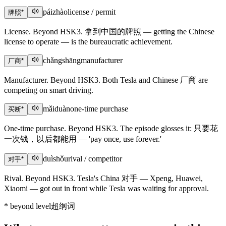
páizhào
license / permit
牌照
*
License. Beyond HSK3. 拿到中国的牌照 — getting the Chinese
license to operate — is the bureaucratic achievement.
chǎngshāng
manufacturer
厂商
*
Manufacturer. Beyond HSK3. Both Tesla and Chinese 厂商 are
competing on smart driving.
mǎiduàn
one-time purchase
买断
*
One-time purchase. Beyond HSK3. The episode glosses it: 只要花
一次钱，以后都能用 — 'pay once, use forever.'
duìshǒu
rival / competitor
对手
*
Rival. Beyond HSK3. Tesla's China 对手 — Xpeng, Huawei,
Xiaomi — got out in front while Tesla was waiting for approval.
*
beyond level
超纲词