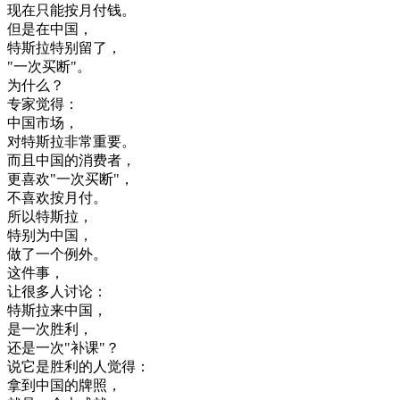
现在
只能
按
月
付钱
。
但是
在
中国
，
特斯拉
特别
留了
，
"
一次
买
断
"
。
为什么
？
专家
觉得
：
中国
市场
，
对
特斯拉
非常
重要
。
而且
中国
的
消费
者
，
更
喜欢
"
一次
买
断
"
，
不
喜欢
按
月
付
。
所以
特斯拉
，
特别
为
中国
，
做了
一个
例外
。
这
件
事
，
让
很多
人
讨论
：
特斯拉
来
中国
，
是
一次
胜利
，
还是
一次
"
补课
"
？
说
它是
胜利
的
人
觉得
：
拿到
中国
的
牌照
，