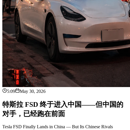
5:09
May 30, 2026
特
斯
拉
F
S
D
终
于
进
入
中
国
—
—
但
中
国
的
对
手
，
已
经
跑
在
前
面
Tesla FSD Finally Lands in China — But Its Chinese Rivals