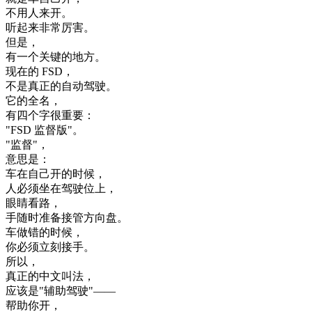
不用
人
来
开
。
听起来
非常
厉害
。
但是
，
有
一个
关键
的
地方
。
现在
的
FSD
，
不是
真正
的
自动
驾驶
。
它的
全
名
，
有
四
个
字
很
重要
：
"
FSD
监督
版
"
。
"
监督
"
，
意思
是
：
车
在
自己
开
的
时候
，
人
必须
坐在
驾驶
位
上
，
眼睛
看
路
，
手
随时
准备
接管
方向
盘
。
车
做
错
的
时候
，
你
必须
立刻
接手
。
所以
，
真正
的
中文
叫
法
，
应该
是
"
辅助
驾驶
"
—
—
帮助
你
开
，