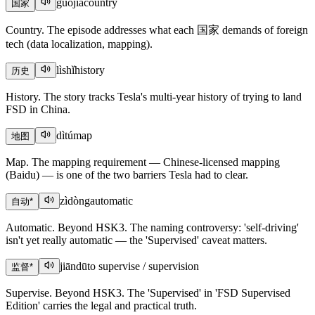
guójiā
country
国家
Country. The episode addresses what each 国家 demands of foreign
tech (data localization, mapping).
lìshǐ
history
历史
History. The story tracks Tesla's multi-year history of trying to land
FSD in China.
dìtú
map
地图
Map. The mapping requirement — Chinese-licensed mapping
(Baidu) — is one of the two barriers Tesla had to clear.
zìdòng
automatic
自动
*
Automatic. Beyond HSK3. The naming controversy: 'self-driving'
isn't yet really automatic — the 'Supervised' caveat matters.
jiāndū
to supervise / supervision
监督
*
Supervise. Beyond HSK3. The 'Supervised' in 'FSD Supervised
Edition' carries the legal and practical truth.