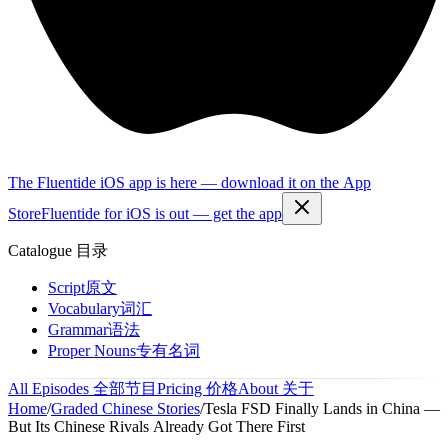
The Fluentide iOS app is here — download it on the App
Store
Fluentide for iOS is out — get the app
Catalogue
目录
Script
原文
Vocabulary
词汇
Grammar
语法
Proper Nouns
专有名词
All Episodes
全部节目
Pricing
价格
About
关于
Home
/
Graded Chinese Stories
/
Tesla FSD Finally Lands in China —
But Its Chinese Rivals Already Got There First