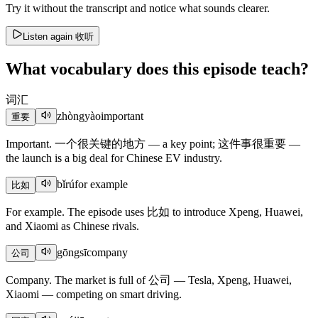
Try it without the transcript and notice what sounds clearer.
Listen again
收听
What vocabulary does this episode teach?
词汇
zhòngyào
important
重要
Important. 一个很关键的地方 — a key point; 这件事很重要 —
the launch is a big deal for Chinese EV industry.
bǐrú
for example
比如
For example. The episode uses 比如 to introduce Xpeng, Huawei,
and Xiaomi as Chinese rivals.
gōngsī
company
公司
Company. The market is full of 公司 — Tesla, Xpeng, Huawei,
Xiaomi — competing on smart driving.