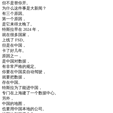
但
不是
替
你
开
。
为什么
这
件
事
是
大
新闻
？
有三
个
原因
。
第
一个
原因
，
是
它
来
得
太晚
了
。
特斯拉
早在
2024
年
，
就在
很多
国家
，
上线
了
FSD
。
但是
在
中国
，
卡
了
好几
年
。
原因
之一
，
是
中国
对
数据
，
有
非常
严格
的
规定
。
你要
在
中国
卖
自动
驾驶
，
就要
把
数据
，
存在
中国
。
特斯拉
为了
能进
中国
，
专门
在
上海
建
了
一个
数据
中心
。
另外
，
中国
的
地图
，
也要
用
中国
本地
的
公司
。