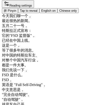
Reading settings
拼
Pinyin
Tap to reveal
English on
Chinese only
今天
我们
聊
一个
，
最近
很
热
的
新闻
。
五月
二十
一号
，
特斯拉
正式
宣布
：
它的
"
FSD
监督
版
"
，
已经
在
中国
上线
。
这
是
一个
，
等
了
很多
年
的
消息
。
对
中国
的
特斯拉
车
主
、
对
整个
中国
汽车
行业
，
都是
一件
大事
。
我们
先
说
一下
，
FSD
是
什么
。
FSD
，
英语
是
"
Full
Self
-
Driving
"
，
中文
意思
是
，
"
完全
自动
驾驶
"
。
"
自动
驾驶
"
，
就是
车
自己
开
，