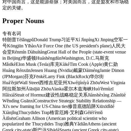
对中国而言，这是能源命脉；对美国而言，这是盟友和市场稳
定的关键。
Proper Nouns
专有名词
特朗普
Tèlǎngpǔ
Donald Trump
习近平
Xí Jìnpíng
Xi Jinping
空军一
号
Kōngjūn Yīhào
Air Force One (the US president's plane)
人民大
会堂
Rénmín Dàhuìtáng
Great Hall of the People (state-event venue
in Beijing)
华盛顿
Huáshèngdùn
Washington, D.C.
马斯克
Mǎsīkè
Elon Musk (Tesla)
库克
Kùkè
Tim Cook (Apple)
黄仁勋
Huáng Rénxūn
Jensen Huang (Nvidia)
戴蒙
Dàiméng
Jamie Dimon
(JPMorgan)
芬克
Fēnkè
Larry Fink (BlackRock)
华尔街
Huá'ěrjiē
Wall Street
西维吉尼亚州
Xīwéijíníyà Zhōu
West Virginia
阿拉斯加州
Ālāsījiā Zhōu
Alaska
霍尔木兹海峡
Huò'ěrmùzī
Hǎixiá
Strait of Hormuz
建设性战略稳定关系
Jiànshèxìng Zhànlüè
Wěndìng Guānxì
Constructive Strategic Stability Relationship —
Xi's new framing for US-China ties
修昔底德陷阱
Xiūxīdǐdé
Xiànjǐng
Thucydides Trap
格雷厄姆·艾利森
Géléi'èmǔ
Àilìsēn
Graham Allison (American political scientist who
popularized the Thucydides Trap)
雅典
Yǎdiǎn
Athens (ancient
Greek city-state)
斯巴达
Sībādá
Sparta (ancient Greek city-state)