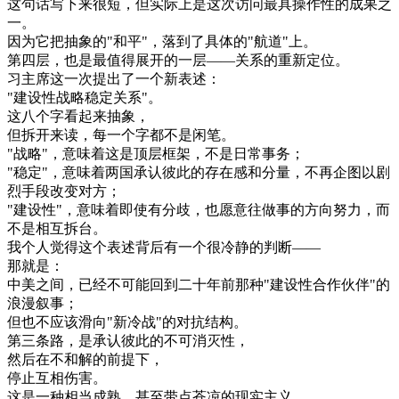
这
句
话
写
下来
很短
，
但
实际
上
是
这次
访问
最
具
操作性
的
成果
之
一
。
因为
它
把
抽象
的
"
和平
"
，
落到
了
具体
的
"
航道
"
上
。
第四
层
，
也是
最
值得
展开
的
一层
—
—
关系
的
重新
定位
。
习
主席
这
一次
提出
了
一个
新
表述
：
"
建设
性
战略
稳定
关系
"
。
这
八个
字
看起来
抽象
，
但
拆开来
读
，
每
一个
字
都不是
闲
笔
。
"
战略
"
，
意味
着
这
是
顶
层
框架
，
不是
日常
事务
；
"
稳定
"
，
意味
着
两国
承认
彼此
的
存在
感
和
分量
，
不再
企图
以
剧
烈
手段
改变
对方
；
"
建设
性
"
，
意味
着
即使
有
分歧
，
也
愿意
往
做事
的
方向
努力
，
而
不是
相互
拆台
。
我
个人
觉得
这个
表述
背后
有
一个
很
冷静
的
判断
—
—
那
就是
：
中美
之间
，
已经
不可能
回到
二十
年前
那种
"
建设
性
合作
伙伴
"
的
浪漫
叙事
；
但
也不
应该
滑
向
"
新
冷战
"
的
对抗
结构
。
第三
条
路
，
是
承认
彼此
的
不可
消灭
性
，
然后
在
不
和解
的
前提
下
，
停止
互相
伤害
。
这
是
一种
相当
成熟
、
甚至
带点
苍凉
的
现实
主义
。