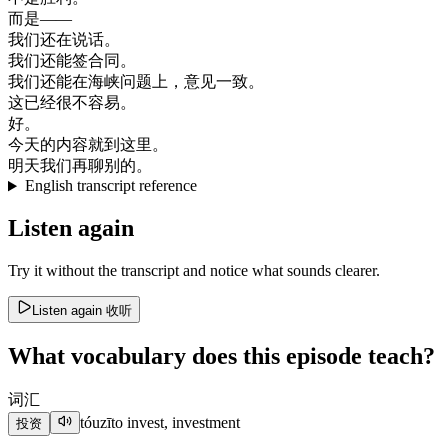
而是
—
—
我们
还
在
说话
。
我们
还
能
签
合同
。
我们
还
能
在
海峡
问题
上
，
意见
一致
。
这
已经
很不
容易
。
好
。
今天
的
内容
就到
这里
。
明天
我们
再
聊
别的
。
English transcript reference
Listen again
Try it without the transcript and notice what sounds clearer.
Listen again
收听
What vocabulary does this episode teach?
词汇
tóuzī
to invest, investment
投资