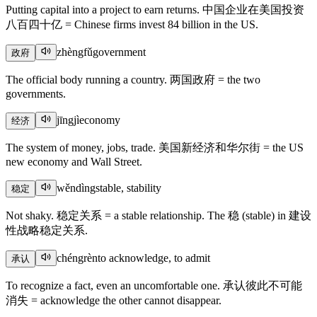
Putting capital into a project to earn returns. 中国企业在美国投资
八百四十亿 = Chinese firms invest 84 billion in the US.
zhèngfǔ
government
政府
The official body running a country. 两国政府 = the two
governments.
jīngjì
economy
经济
The system of money, jobs, trade. 美国新经济和华尔街 = the US
new economy and Wall Street.
wěndìng
stable, stability
稳定
Not shaky. 稳定关系 = a stable relationship. The 稳 (stable) in 建设
性战略稳定关系.
chéngrèn
to acknowledge, to admit
承认
To recognize a fact, even an uncomfortable one. 承认彼此不可能
消失 = acknowledge the other cannot disappear.