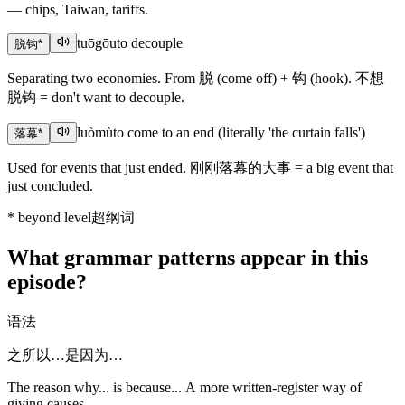
— chips, Taiwan, tariffs.
tuōgōu
to decouple
脱钩
*
Separating two economies. From 脱 (come off) + 钩 (hook). 不想
脱钩 = don't want to decouple.
luòmù
to come to an end (literally 'the curtain falls')
落幕
*
Used for events that just ended. 刚刚落幕的大事 = a big event that
just concluded.
*
beyond level
超纲词
What grammar patterns appear in this
episode?
语法
之所以…是因为…
The reason why... is because... A more written-register way of
giving causes.