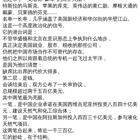
特斯拉
的
马
斯克
、
苹果
的
库
克
、
英伟
达
的
黄
仁
勋
、
摩
根
大通
的
戴
蒙
、
贝
莱
德
的
芬
克
…
…
名单
一
长
串
，
几乎
涵
盖了
美国
新
经济
和
华尔街
的
半壁江山
。
这
是
一个
高度
政治
化
的
信号
。
它的
潜
台词
是
：
不管
华盛顿
和
北京
在
意识
形态
上
争执
到
什么
地步
，
真正
决定
美国
就业
、
股市
、
税收
的
那些
公司
，
仍然
把
中国
市场
当作
不可
替代
的
存在
。
他们
之所以
肯
跟着
总统
的
专
机
一起
飞过
太平洋
，
是
因为
他们
清楚
：
缺席
比
出席
的
代价
大
得
多
。
第二
层
，
是
钱
。
会谈
结束
后
，
双方
公布
了一
长
串
协议
，
总
规模
超过
两千
五百
亿
美元
。
其中
两
笔
最为
亮
眼
。
一
笔
，
是
中国
企业
承诺
在
美国
西
维
吉尼亚
州
投资
八百
四十
亿
美
元
，
建设
天然
气
和
化工
综合
体
；
另一
笔
，
是
中国
在
阿拉斯加州
投入
四百
三十
亿
美元
，
参与
液化
天然
气
项目
。
这
两
笔
合
起来
，
将近
一千
三百
亿
。
它的
妙
处
，
在于
结构
。