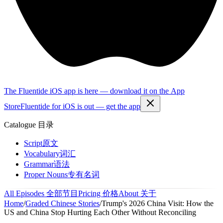
The Fluentide iOS app is here — download it on the App
Store
Fluentide for iOS is out — get the app
Catalogue
目录
Script
原文
Vocabulary
词汇
Grammar
语法
Proper Nouns
专有名词
All Episodes
全部节目
Pricing
价格
About
关于
Home
/
Graded Chinese Stories
/
Trump's 2026 China Visit: How the
US and China Stop Hurting Each Other Without Reconciling