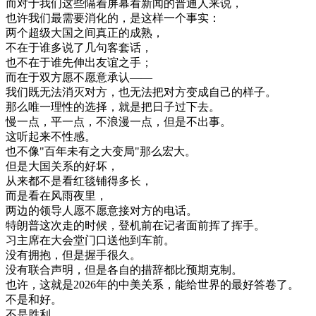
而
对于
我们
这些
隔
着
屏幕
看
新闻
的
普通
人
来说
，
也许
我们
最
需要
消化
的
，
是
这样
一个
事实
：
两
个
超级
大国
之间
真正
的
成熟
，
不
在于
谁
多说
了
几
句
客
套话
，
也不
在于
谁
先
伸出
友谊
之
手
；
而
在于
双方
愿不愿意
承认
—
—
我们
既
无法
消灭
对方
，
也
无法
把
对方
变成
自己
的
样子
。
那么
唯一
理性
的
选择
，
就是
把
日子
过
下去
。
慢
一点
，
平
一点
，
不
浪漫
一点
，
但是
不出
事
。
这
听起来
不
性感
。
也不
像
"
百年
未有
之
大
变局
"
那么
宏大
。
但是
大国
关系
的
好坏
，
从来
都不是
看
红
毯
铺得
多
长
，
而是
看
在
风
雨
夜里
，
两
边
的
领导
人
愿不愿意
接
对方
的
电话
。
特
朗
普
这次
走
的
时候
，
登机
前
在
记者
面前
挥了
挥手
。
习
主席
在
大会
堂
门口
送
他
到
车
前
。
没有
拥抱
，
但是
握手
很久
。
没有
联合
声明
，
但是
各自
的
措辞
都比
预期
克制
。
也许
，
这
就是
2026
年
的
中美关系
，
能
给
世界
的
最好
答卷
了
。
不是
和
好
。
不是
胜利
。