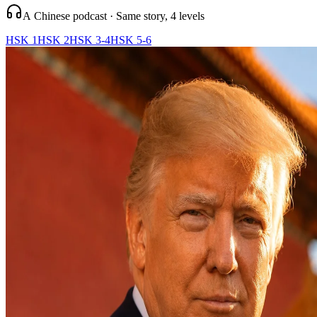
A Chinese podcast · Same story, 4 levels
HSK 1
HSK 2
HSK 3-4
HSK 5-6