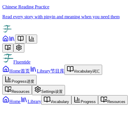
Chinese Reading Practice
Read every story with pinyin and meaning when you need them
Fluentide
Home
首页
Library
节目库
Vocabulary
词汇
Progress
进度
Resources
Settings
设置
Home
Library
Vocabulary
Progress
Resources