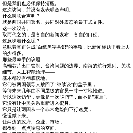
但是
我们
也
必须
保持
清醒
。
这次
访问
，
并
没有
发表
联合
声明
。
什么
叫
联合
声明
？
就是
两国
共同
署名
、
共同
对外
表态
的
最
正式
文件
。
这
一次
没有
。
取而代之
的
，
是
各自
的
新闻
发布
、
各自
的
口径
。
这
意味
着
什么
呢
？
意味
着
真正
达成
"
白纸黑字
共识
"
的
事项
，
比
新闻
标题
里
看上去
的
少得
多
。
那些
最
棘手
的
议题
—
—
高
端
芯
片
出口
管制
、
台湾
问题
的
边界
、
南海
的
航行
规则
、
关税
细节
、
人工
智能
治理
—
—
基本
都没有
彻底
落地
。
它们
被
两国
领导
人
放回
了
"
继续
谈
"
的
盘子
里
，
等待
未来
几年
由
不同
层
级
的
官员
一寸
一寸
地
推进
。
所以
这次
访华
，
更像
是
一次
"
刹
车
"
，
而不是
"
重
启
"
。
它
没有
让
中美关系
重新
进入
蜜月
。
它
只是
让
两国
从
一个
非常
危险
的
下
行
速度
，
慢慢
减
下来
。
让
两
边
的
政府
、
企业
、
市场
，
都
得到
一点
点
喘息
的
空间
。