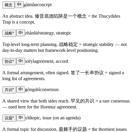
gàiniàn
concept
概念
An abstract idea. 修昔底德陷阱是一个概念 = the Thucydides
Trap is a concept.
zhànlüè
strategy, strategic
战略
*
Top-level long-term planning. 战略稳定 = strategic stability — not
day-to-day matters but framework-level positioning.
xiéyì
agreement, accord
协议
*
A formal arrangement, often signed. 签了一长串协议 = signed a
long list of agreements.
gòngshí
consensus
共识
*
A shared view that both sides reach. 罕见的共识 = a rare consensus
— used here for the Hormuz agreement.
yìtí
topic, issue (on an agenda)
议题
*
A formal topic for discussion. 最棘手的议题 = the thorniest issues