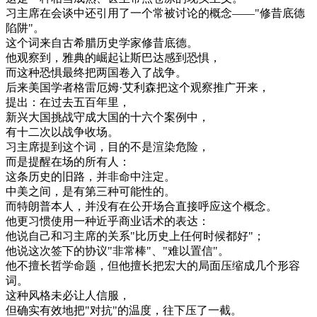
习
主席
在
会谈
中
还
引用
了
一个
常被
讨论
的
概念
—
—
"
修
昔
底
德
陷阱
"
。
这个
词
来自
古希腊
历史
学家
修
昔
底
德
。
他
观察
到
，
雅典
的
崛起
让
斯巴达
感到
恐惧
，
而
这种
恐惧
最终
把
两国
卷入
了
战争
。
后来
美国
学者
格
雷
厄
姆
·
艾
利
森
把
这个
观察
推广
开
来
，
提出
：
在
过去
五百
年
里
，
新兴
大国
挑战
守成
大国
的
十六
个
案例
中
，
有
十二
次
以
战争
收场
。
习
主席
提到
这个
词
，
目的
不是
渲染
危险
，
而是
提醒
在场
的
所有
人
：
这
条
历史
的
旧
路
，
并非
命中注定
。
中美
之间
，
是有
第三
种
可能性
的
。
而
特
朗
普
本人
，
并
没有
在
公开
场合
直接
呼应
这个
概念
。
他
更
习惯
使用
一种
近乎
商业
话
术
的
表达
：
他
说
自己
和
习
主席
的
关系
"
比
历史
上
任何
时候
都好
"
；
他
说
这次
签
下
的
协议
"
非常
棒
"
、
"
难以
置信
"
。
他不
擅长
哲学
命题
，
但
他
擅长
把
宏大
的
局面
压缩
成
几个
形容
词
。
这种
风格
未必
让
人
信服
，
但
确实
有效
地
把
"
对抗
"
的
温度
，
往下
压
了
一截
。