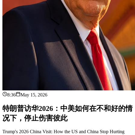
8:36
May 15, 2026
特
朗
普
访
华
2
0
2
6
：
中
美
如
何
在
不
和
好
的
情
况
下
，
停
止
伤
害
彼
此
Trump's 2026 China Visit: How the US and China Stop Hurting