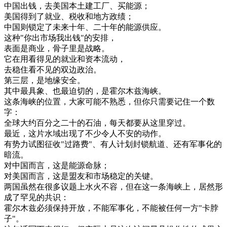
中国
出钱
，
去
美国
本土
建
工厂
、
买
能源
；
美国
得到
了
就业
、
税收
和
地方
政绩
；
中国
则
锁定
了
未来
十年
、
二十
年
的
能源
供应
。
这种
"
你
出
市场
我
出钱
"
的
安排
，
表面
是
商业
，
骨子
里
是
战略
。
它
在
用
看得见
的
就业
和
资本
流动
，
去
稳
住
看不见
的
双边
政治
。
第三
层
，
是
地
缘
安全
。
其中
最
具象
、
也
最
迫切
的
，
是
霍
尔
木
兹
海峡
。
这
条
海峡
的
位置
，
大家
可能
不
熟悉
，
但
你
只需要
记住
一个
数
字
：
全球
大约
百分
之
二十
的
石油
，
每天
都要
从
这里
穿过
。
最近
，
这
片
水域
出现
了
不少
令人
不安
的
动作
。
有
势力
试图
征收
"
过
路
费
"
、
有人
计划
封锁
航道
、
还有
军事
化
的
暗流
。
对
中国
而言
，
这
是
能源
命脉
；
对
美国
而言
，
这
是
盟友
和
市场
稳定
的
关键
。
两国
虽然
在
很多
议题
上
水火不容
，
但在
这
一条
海峡
上
，
居然
形
成
了
罕见
的
共识
：
霍
尔
木
兹
必须
保持
开放
，
不能
军事
化
，
不能
被
任何
一方
"
卡
脖
子
"
。