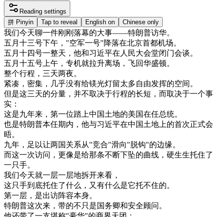
Reading settings
拼
Pinyin
Tap to reveal
English on
Chinese only
我们
今天
聊
一件
刚刚
落幕
的
大事
—
—
特
朗
普
访华
。
五月
十三
号
下午
，
"
空军
一号
"
降落在
北京
首都
机场
。
五月
十四
号
一
整天
，
他
和
习
近平
在
人民大会堂
闭
门
会谈
。
五月
十五
号
上午
，
专
机
就
拉升
离
场
，
飞
回
华盛顿
。
整个
行程
，
三天
两夜
。
紧凑
，
密集
，
几乎
没有
给
镁光
灯
留
太多
自由
发挥
的
空间
。
但是
这
三天
的
分量
，
并不
取决
于
行程
的
长短
，
而
取决
于
一个
事
实
：
这
是
九年
来
，
第
一位
踏上
中国
土地
的
美国
在任
总统
。
也是
特
朗
普
本
任期
内
，
他
与
习
近平
在
中国
土地
上
的
首次
正式
会
晤
。
九年
，
足以
让
两国
关系
从
"
竞
合
"
滑
向
"
脱
钩
"
的
边缘
。
而
这
一次
访问
，
更像
是
给
那
条
不断
下
坠
的
曲线
，
硬生生
托住
了
一只
手
。
我们
今天
就
一层
一层
地
拆开
来看
，
这
只
手
到底
托住
了
什么
，
又有
什么
是
它
托
不住
的
。
第
一层
，
是
出访
阵容
本身
。
特
朗
普
这次
来
，
带
的
不只是
国务卿
和
安全
顾问
。
他
还带
了
一支
堪
称
"
豪华
"
的
商界
天
团
：