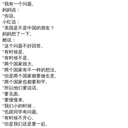
"
我有
一个
问题
。
妈妈
说
：
"
你
说
。
小
红
说
：
"
美国
是不是
中国
的
朋友
？
妈妈
想了
一下
。
她
说
：
"
这个
问题
不好
回答
。
"
有
时候
是
。
"
有
时候
不是
。
"
两
个
国家
很大
。
"
两
个
国家
有
不
一样
的
想法
。
"
但是
两
个
国家
都要
做生意
。
"
两
个
国家
也
都要
和平
。
"
所以
他们
要
说话
。
"
要
见面
。
"
要
慢慢
来
。
"
我们
小
的
时候
，
"
也
跟
同学
有
问题
。
"
有
时候
不
开心
。
"
但是
我们
还是
要
一起
。