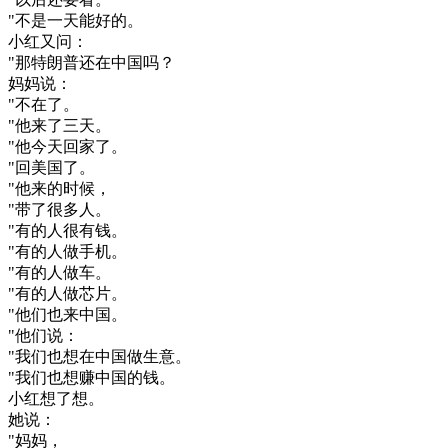
"
不是
一天
能
好的
。
小
红
又
问
：
"
那
特
朗
普
还
在
中国
吗
？
妈妈
说
：
"
不在
了
。
"
他
来
了
三天
。
"
他
今天
回家
了
。
"
回
美国
了
。
"
他
来
的
时候
，
"
带
了
很多
人
。
"
有
的
人
很有
钱
。
"
有
的
人
做
手机
。
"
有
的
人
做
车
。
"
有
的
人
做
芯
片
。
"
他们
也来
中国
。
"
他们
说
：
"
我们
也想
在
中国
做生意
。
"
我们
也想
赚
中国
的
钱
。
小
红
想了
想
。
她
说
：
"
妈妈
，