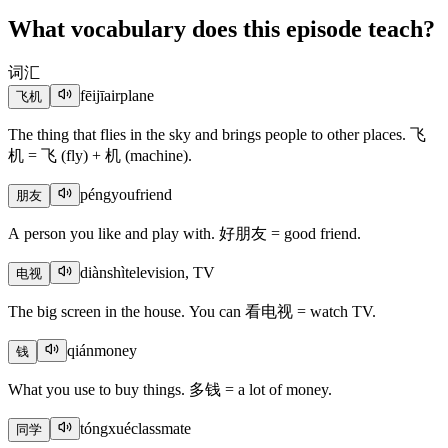
What vocabulary does this episode teach?
词汇
fēijī
airplane
飞机
The thing that flies in the sky and brings people to other places. 飞
机 = 飞 (fly) + 机 (machine).
péngyou
friend
朋友
A person you like and play with. 好朋友 = good friend.
diànshì
television, TV
电视
The big screen in the house. You can 看电视 = watch TV.
qián
money
钱
What you use to buy things. 多钱 = a lot of money.
tóngxué
classmate
同学