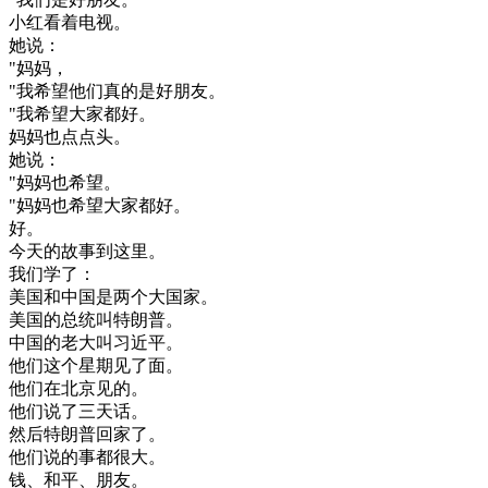
小
红
看
着
电视
。
她
说
：
"
妈妈
，
"
我
希望
他们
真的是
好朋友
。
"
我
希望
大家
都好
。
妈妈
也
点
点头
。
她
说
：
"
妈妈
也
希望
。
"
妈妈
也
希望
大家
都好
。
好
。
今天
的
故事
到
这里
。
我们
学
了
：
美国
和
中国
是
两
个
大
国家
。
美国
的
总统
叫
特
朗
普
。
中国
的
老大
叫
习
近平
。
他们
这个
星期
见了
面
。
他们
在
北京
见
的
。
他们
说
了
三天
话
。
然后
特
朗
普
回家
了
。
他们
说的
事
都
很大
。
钱
、
和平
、
朋友
。