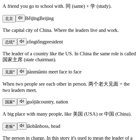
A friend you go to school with. 同 (same) + 学 (study).
Běijīng
Beijing
北京
The capital city of China. Where the leaders live and work.
zǒngtǒng
president
总统
*
The leader of a country like the US. In China the same role is called
国家主席 (state chairman).
jiànmiàn
to meet face to face
见面
*
When two people see each other in person. 两个老大见面 = the
two leaders meet.
guójiā
country, nation
国家
*
A big place with many people, like 美国 (USA) or 中国 (China).
lǎobǎn
boss, head
老板
*
The person in charge. In this story it's used to mean the leader of a