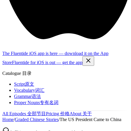
The Fluentide iOS app is here — download it on the App
Store
Fluentide for iOS is out — get the app
Catalogue
目录
Script
原文
Vocabulary
词汇
Grammar
语法
Proper Nouns
专有名词
All Episodes
全部节目
Pricing
价格
About
关于
Home
/
Graded Chinese Stories
/
The US President Came to China