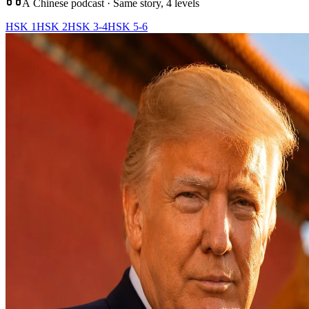
A Chinese podcast · Same story, 4 levels
HSK 1
HSK 2
HSK 3-4
HSK 5-6