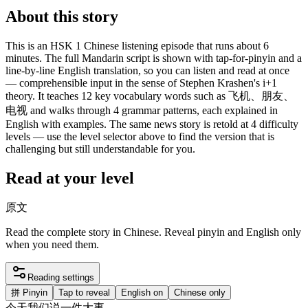
About this story
This is an HSK 1 Chinese listening episode that runs about 6
minutes. The full Mandarin script is shown with tap-for-pinyin and a
line-by-line English translation, so you can listen and read at once
— comprehensible input in the sense of Stephen Krashen's i+1
theory. It teaches 12 key vocabulary words such as 飞机、朋友、
电视 and walks through 4 grammar patterns, each explained in
English with examples. The same news story is retold at 4 difficulty
levels — use the level selector above to find the version that is
challenging but still understandable for you.
Read at your level
原文
Read the complete story in Chinese. Reveal pinyin and English only
when you need them.
Reading settings
拼
Pinyin
Tap to reveal
English on
Chinese only
今天
我们
说
一件
大事
。