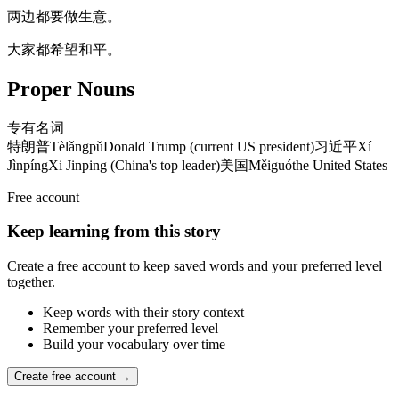
两边都要做生意。
大家都希望和平。
Proper Nouns
专有名词
特朗普
Tèlǎngpǔ
Donald Trump (current US president)
习近平
Xí
Jìnpíng
Xi Jinping (China's top leader)
美国
Měiguó
the United States
Free account
Keep learning from this story
Create a free account to keep saved words and your preferred level
together.
Keep words with their story context
Remember your preferred level
Build your vocabulary over time
Create free account →