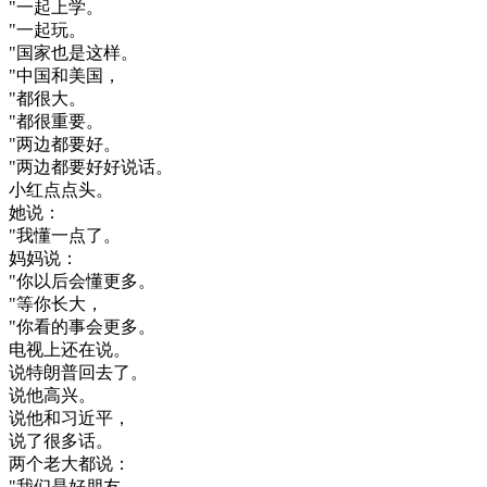
"
一起
上学
。
"
一起
玩
。
"
国家
也是
这样
。
"
中国
和
美国
，
"
都
很大
。
"
都很
重要
。
"
两
边
都要
好
。
"
两
边
都要
好好
说话
。
小
红点
点头
。
她
说
：
"
我
懂
一点
了
。
妈妈
说
：
"
你
以后
会
懂
更多
。
"
等
你
长大
，
"
你
看
的
事
会
更多
。
电视
上
还
在
说
。
说
特
朗
普
回去
了
。
说
他
高兴
。
说
他
和
习
近平
，
说
了
很多
话
。
两
个
老大
都
说
：
"
我们
是
好朋友
。