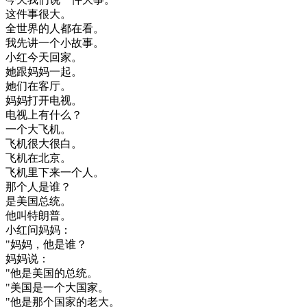
这
件
事
很大
。
全世界
的
人
都在
看
。
我
先讲
一个
小
故事
。
小
红
今天
回家
。
她
跟
妈妈
一起
。
她们
在
客厅
。
妈妈
打开
电视
。
电视
上有
什么
？
一个
大
飞机
。
飞机
很大
很
白
。
飞机
在
北京
。
飞机
里
下来
一个
人
。
那个
人
是
谁
？
是
美国
总统
。
他
叫
特
朗
普
。
小
红
问
妈妈
：
"
妈妈
，
他是
谁
？
妈妈
说
：
"
他是
美国
的
总统
。
"
美国
是
一个
大
国家
。
"
他是
那个
国家
的
老大
。