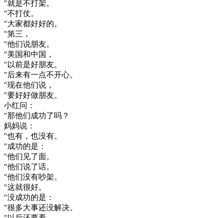
"
就是
不
打架
。
"
不
打仗
。
"
大家
都
好好
的
。
"
第三
，
"
他们
说
朋友
。
"
美国
和
中国
，
"
以前
是
好朋友
。
"
后来
有
一点
不
开心
。
"
现在
他们
说
，
"
要
好好
做
朋友
。
小
红
问
：
"
那
他们
成功
了
吗
？
妈妈
说
：
"
也有
，
也没有
。
"
成功
的是
：
"
他们
见了
面
。
"
他们
说
了
话
。
"
他们
没有
吵架
。
"
这
就
很好
。
"
没
成功
的是
：
"
很多
大事
还
没
解决
。
"
以后
还
要
看
。