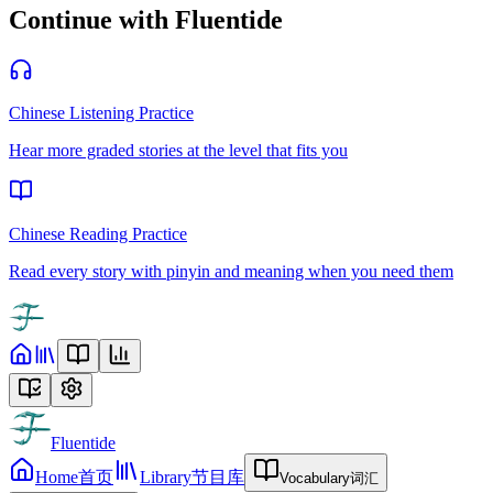
Continue with Fluentide
Chinese Listening Practice
Hear more graded stories at the level that fits you
Chinese Reading Practice
Read every story with pinyin and meaning when you need them
Fluentide
Home
首页
Library
节目库
Vocabulary
词汇