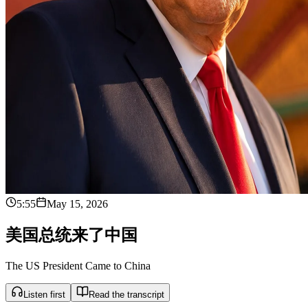
5:55
May 15, 2026
美
国
总
统
来
了
中
国
The US President Came to China
Listen first
Read the transcript