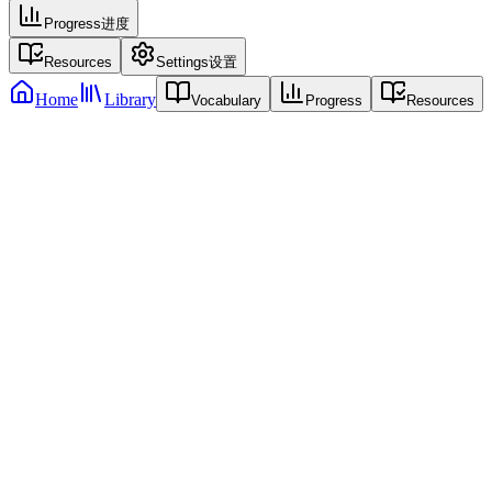
Progress
进度
Resources
Settings
设置
Home
Library
Vocabulary
Progress
Resources