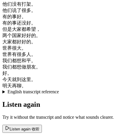
他们
没有
打架
。
他们
说
了
很多
。
有
的
事
好
。
有
的
事
还
没
好
。
但是
大家
都
希望
，
两
个
国家
好好
的
。
大家
都
好好
的
。
世界
很大
。
世界
有
很多
人
。
我们
都想
和平
。
我们
都
想做
朋友
。
好
。
今天
就到
这里
。
明天
再
聊
。
English transcript reference
Listen again
Try it without the transcript and notice what sounds clearer.
Listen again
收听