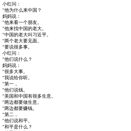
小
红
问
：
"
他
为什么
来
中国
？
妈妈
说
：
"
他
来看
一个
朋友
。
"
他
来
找
中国
的
老大
。
"
中国
的
老大
叫
习
近平
。
"
两
个
老大
要
见面
。
"
要
说
很多
事
。
小
红
问
：
"
他们
说
什么
？
妈妈
说
：
"
很多
大事
。
"
我
说给
你
听
。
"
第一
，
"
他们
说
钱
。
"
美国
和
中国
有
很多
生意
。
"
两
边
都要
做生意
。
"
两
边
都要
赚钱
。
"
第二
，
"
他们
说
和平
。
"
和平
是
什么
？