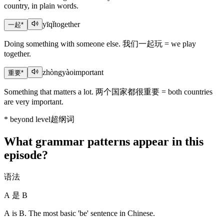
country, in plain words.
yīqǐ
together
一起
*
Doing something with someone else. 我们一起玩 = we play
together.
zhòngyào
important
重要
*
Something that matters a lot. 两个国家都很重要 = both countries
are very important.
*
beyond level
超纲词
What grammar patterns appear in this
episode?
语法
A 是 B
A is B. The most basic 'be' sentence in Chinese.