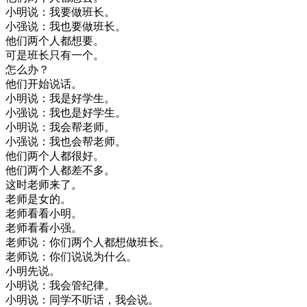
小明
说
：
我要
做
班长
。
小
强
说
：
我
也要
做
班长
。
他们
两
个人
都
想要
。
可是
班长
只有
一个
。
怎么
办
？
他们
开始
说话
。
小明
说
：
我是
好
学生
。
小
强
说
：
我也
是好
学生
。
小明
说
：
我
会
帮
老师
。
小
强
说
：
我也
会
帮
老师
。
他们
两
个人
都
很好
。
他们
两
个人
都
差不多
。
这时
老师
来
了
。
老师
是
女
的
。
老师
看看
小明
。
老师
看看
小
强
。
老师
说
：
你们
两
个人
都
想做
班长
。
老师
说
：
你们
说
说
为什么
。
小明
先
说
。
小明
说
：
我
会
管
纪律
。
小明
说
：
同学
不
听话
，
我
会说
。