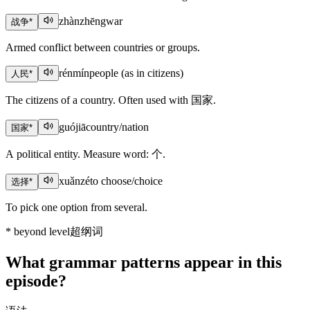
zhànzhēng
war
战争
*
Armed conflict between countries or groups.
rénmín
people (as in citizens)
人民
*
The citizens of a country. Often used with 国家.
guójiā
country/nation
国家
*
A political entity. Measure word: 个.
xuǎnzé
to choose/choice
选择
*
To pick one option from several.
*
beyond level
超纲词
What grammar patterns appear in this
episode?