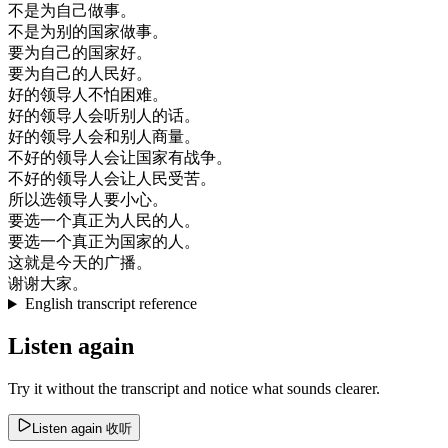
不是
为
自己
做事
。
不是
为
别的
国家
做事
。
要
为
自己
的
国家
好
。
要
为
自己
的
人民
好
。
好的
领导
人
不怕
困难
。
好的
领导
人
会
听
别人
的话
。
好的
领导
人
会
和
别人
商量
。
不好
的
领导
人
会
让
国家
有
战争
。
不好
的
领导
人
会
让
人民
受苦
。
所以
选
领导
人
要
小心
。
要
选
一个
真正
为
人民
的
人
。
要
选
一个
真正
为
国家
的
人
。
这
就是
今天
的
广播
。
谢谢
大家
。
English transcript reference
Listen again
Try it without the transcript and notice what sounds clearer.
Listen again
收听