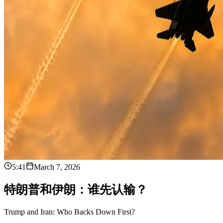
5:41
March 7, 2026
特
朗
普
和
伊
朗
：
谁
先
认
输
？
Trump and Iran: Who Backs Down First?