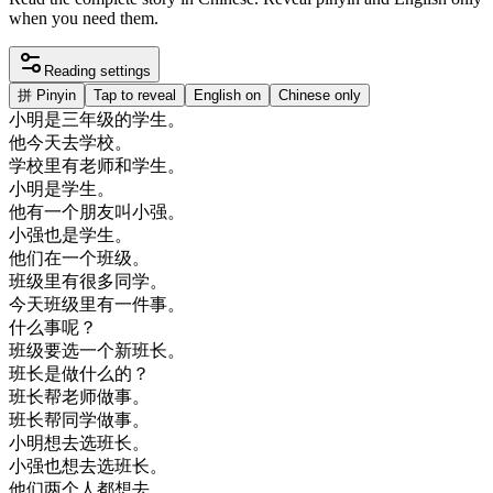
when you need them.
Reading settings
拼
Pinyin
Tap to reveal
English on
Chinese only
小明
是
三年
级
的
学生
。
他
今天
去
学校
。
学校
里
有
老师
和
学生
。
小明
是
学生
。
他有
一个
朋友
叫
小
强
。
小
强
也是
学生
。
他们
在
一个
班级
。
班级
里
有
很多
同学
。
今天
班级
里
有
一件事
。
什么
事
呢
？
班级
要
选
一个
新
班长
。
班长
是
做
什么
的
？
班长
帮
老师
做事
。
班长
帮
同学
做事
。
小明
想去
选
班长
。
小
强
也
想去
选
班长
。
他们
两
个人
都
想去
。