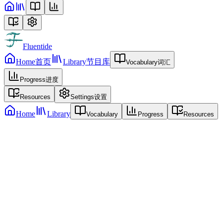
Fluentide
Home
首页
Library
节目库
Vocabulary
词汇
Progress
进度
Resources
Settings
设置
Home
Library
Vocabulary
Progress
Resources