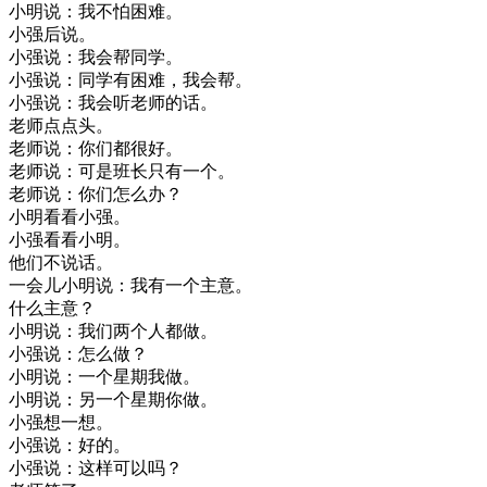
小明
说
：
我
不怕
困难
。
小
强
后
说
。
小
强
说
：
我
会
帮
同学
。
小
强
说
：
同学
有
困难
，
我
会
帮
。
小
强
说
：
我
会
听
老师
的话
。
老师
点
点头
。
老师
说
：
你们
都
很好
。
老师
说
：
可是
班长
只有
一个
。
老师
说
：
你们
怎么
办
？
小明
看看
小
强
。
小
强
看看
小明
。
他们
不
说话
。
一
会
儿
小明
说
：
我有
一个
主意
。
什么
主意
？
小明
说
：
我们
两
个人
都做
。
小
强
说
：
怎么
做
？
小明
说
：
一个
星期
我
做
。
小明
说
：
另
一个
星期
你
做
。
小
强
想
一想
。
小
强
说
：
好的
。
小
强
说
：
这样
可以
吗
？