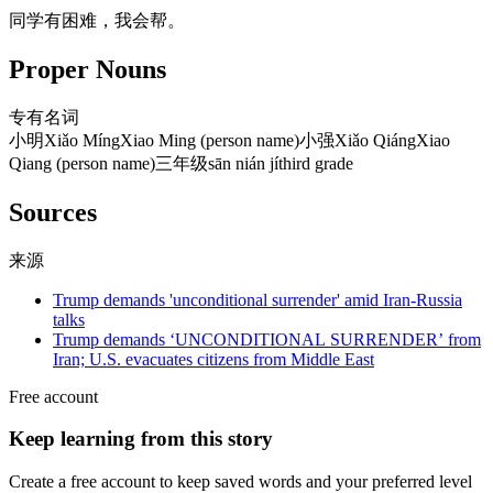
同学有困难，我会帮。
Proper Nouns
专有名词
小明
Xiǎo Míng
Xiao Ming (person name)
小强
Xiǎo Qiáng
Xiao
Qiang (person name)
三年级
sān nián jí
third grade
Sources
来源
Trump demands 'unconditional surrender' amid Iran-Russia
talks
Trump demands ‘UNCONDITIONAL SURRENDER’ from
Iran; U.S. evacuates citizens from Middle East
Free account
Keep learning from this story
Create a free account to keep saved words and your preferred level