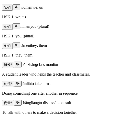
wǒmen
we; us
我们
HSK 1. we; us.
nǐmen
you (plural)
你们
HSK 1. you (plural).
tāmen
they; them
他们
HSK 1. they; them.
bānzhǎng
class monitor
班长
*
A student leader who helps the teacher and classmates.
lúnliú
to take turns
轮流
*
Doing something one after another in sequence.
shāngliang
to discuss/to consult
商量
*
To talk with others to make a decision together.