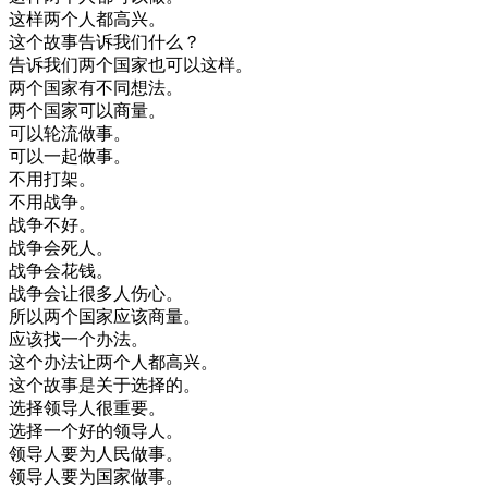
这样
两
个人
都
高兴
。
这个
故事
告诉
我们
什么
？
告诉
我们
两
个
国家
也可以
这样
。
两
个
国家
有
不同
想法
。
两
个
国家
可以
商量
。
可以
轮流
做事
。
可以
一起
做事
。
不用
打架
。
不用
战争
。
战争
不好
。
战争
会
死人
。
战争
会
花钱
。
战争
会
让
很多
人
伤心
。
所以
两
个
国家
应该
商量
。
应该
找
一个
办法
。
这个
办法
让
两
个人
都
高兴
。
这个
故事
是
关于
选择
的
。
选择
领导
人
很
重要
。
选择
一个
好的
领导
人
。
领导
人
要
为
人民
做事
。
领导
人
要
为
国家
做事
。