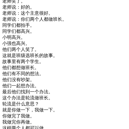
老师
笑了
。
老师
说
：
好的
。
老师
说
：
这个
主意
很好
。
老师
说
：
你们
两
个人
都做
班长
。
同学
们
都
拍手
。
同学
们
都
高兴
。
小明
高兴
。
小
强
也
高兴
。
他们
两
个人
笑了
。
这
就是
班级
选
班长
的
故事
。
故事
里
有
两
个
学生
。
他们
都
想做
班长
。
他们
有
不同
的
想法
。
他们
没有
吵架
。
他们
一起
想
办法
。
最后
他们
找到
一个
办法
。
这个
办法
是
轮流
做
班长
。
轮流
是
什么
意思
？
就是
你
做
一下
，
我
做
一下
。
你
做
完了
我
做
。
我
做完
你
再做
。
这样
两
个人
都可以
做
。