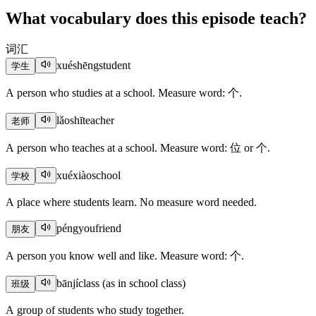
What vocabulary does this episode teach?
词汇
xuéshēng
student
学生
A person who studies at a school. Measure word: 个.
lǎoshī
teacher
老师
A person who teaches at a school. Measure word: 位 or 个.
xuéxiào
school
学校
A place where students learn. No measure word needed.
péngyou
friend
朋友
A person you know well and like. Measure word: 个.
bānjí
class (as in school class)
班级
A group of students who study together.