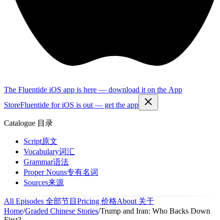
The Fluentide iOS app is here — download it on the App
Store
Fluentide for iOS is out — get the app
Catalogue
目录
Script
原文
Vocabulary
词汇
Grammar
语法
Proper Nouns
专有名词
Sources
来源
All Episodes
全部节目
Pricing
价格
About
关于
Home
/
Graded Chinese Stories
/
Trump and Iran: Who Backs Down
First?