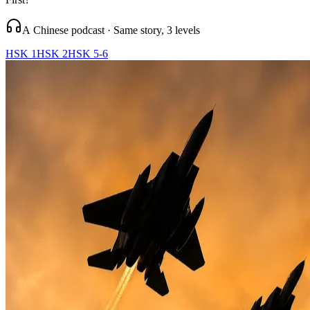
A Chinese podcast · Same story, 3 levels
HSK 1
HSK 2
HSK 5-6