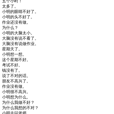
五
个
小时
！
太多
了
。
小明
的
眼睛
不好
了
。
小明
的
头
不好
了
。
作业
还
没有
做
。
为什么
？
小明
的
大脑
太
小
。
大脑
没有
说
不
看了
。
大脑
没有
说
做
作业
。
星期天
了
。
小明
想
一想
。
这个
星期
不好
。
考试
不好
。
钱
没有
了
。
说
了
不对
的话
。
朋友
不
高兴
了
。
作业
没有
做
。
小明
很不
高兴
。
小明
想
为什么
。
为什么
我
做
不好
？
为什么
我想
的
不对
？
小明
去
问
老师
。