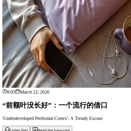
8:05
March 22, 2026
“
前
额
叶
没
长
好
”
：
一
个
流
行
的
借
口
'Underdeveloped Prefrontal Cortex': A Trendy Excuse
Listen first
Read the transcript