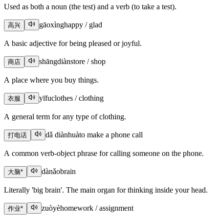
Used as both a noun (the test) and a verb (to take a test).
gāoxìng
happy / glad
高兴
A basic adjective for being pleased or joyful.
shāngdiàn
store / shop
商店
A place where you buy things.
yīfu
clothes / clothing
衣服
A general term for any type of clothing.
dǎ diànhuà
to make a phone call
打电话
A common verb-object phrase for calling someone on the phone.
dànǎo
brain
大脑
*
Literally 'big brain'. The main organ for thinking inside your head.
zuòyè
homework / assignment
作业
*