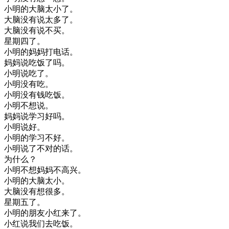
小明
的
大脑
太
小
了
。
大脑
没有
说
太多
了
。
大脑
没有
说
不
买
。
星期四
了
。
小明
的
妈妈
打电话
。
妈妈
说
吃饭
了
吗
。
小明
说
吃了
。
小明
没有
吃
。
小明
没有
钱
吃饭
。
小明
不想
说
。
妈妈
说
学习
好
吗
。
小明
说
好
。
小明
的
学习
不好
。
小明
说
了
不对
的话
。
为什么
？
小明
不想
妈妈
不
高兴
。
小明
的
大脑
太
小
。
大脑
没有
想
很多
。
星期五
了
。
小明
的
朋友
小
红
来
了
。
小
红
说
我们
去
吃饭
。