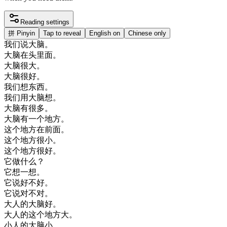
Reading settings
拼
Pinyin
Tap to reveal
English on
Chinese only
我们
说
大脑
。
大脑
在
头
里面
。
大脑
很大
。
大脑
很好
。
我们
想
东西
。
我们
用
大脑
想
。
大脑
有
很多
。
大脑
有
一个
地方
。
这个
地方
在
前面
。
这个
地方
很小
。
这个
地方
很好
。
它
做
什么
？
它
想
一想
。
它
说
好不好
。
它
说
对不对
。
大人
的
大脑
好
。
大人
的
这个
地方
大
。
小人
的
大脑
小
。