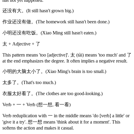
has not yet happened.
还没有大。(It still hasn't grown big.)
作业还没有做。(The homework still hasn't been done.)
小明还没有吃饭。(Xiao Ming still hasn't eaten.)
太 + Adjective + 了
This pattern means 'too [adjective]'. 太 (tài) means 'too much' and 了
at the end emphasizes the degree. It often implies a negative result.
小明的大脑太小了。(Xiao Ming's brain is too small.)
太多了。(That's too much.)
衣服太好看了。(The clothes are too good-looking.)
Verb + 一 + Verb (想一想, 看一看)
Verb reduplication with 一 in the middle means 'do [verb] a little' or
'give it a try'. 想一想 means 'think about it for a moment'. This
softens the action and makes it casual.