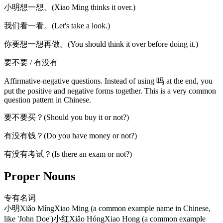
小明想一想。(Xiao Ming thinks it over.)
我们看一看。(Let's take a look.)
你要想一想再做。(You should think it over before doing it.)
要不要 / 有没有
Affirmative-negative questions. Instead of using 吗 at the end, you
put the positive and negative forms together. This is a very common
question pattern in Chinese.
要不要买？(Should you buy it or not?)
有没有钱？(Do you have money or not?)
有没有考试？(Is there an exam or not?)
Proper Nouns
专有名词
小明
Xiǎo Míng
Xiao Ming (a common example name in Chinese,
like 'John Doe')
小红
Xiǎo Hóng
Xiao Hong (a common example