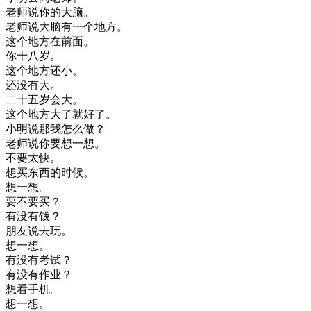
老师
说
你的
大脑
。
老师
说
大脑
有
一个
地方
。
这个
地方
在
前面
。
你
十八
岁
。
这个
地方
还
小
。
还
没有
大
。
二
十五岁
会
大
。
这个
地方
大
了
就好
了
。
小明
说
那
我
怎么
做
？
老师
说
你要
想
一想
。
不要
太快
。
想
买东西
的
时候
。
想
一想
。
要
不要
买
？
有
没有
钱
？
朋友
说
去
玩
。
想
一想
。
有
没有
考试
？
有
没有
作业
？
想看
手机
。
想
一想
。