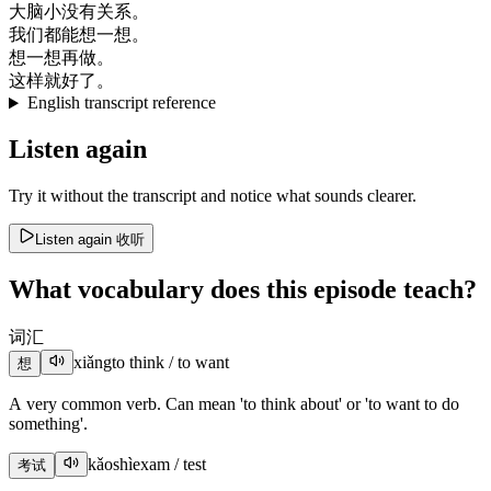
大脑
小
没有
关系
。
我们
都能
想
一想
。
想
一想
再做
。
这样
就好
了
。
English transcript reference
Listen again
Try it without the transcript and notice what sounds clearer.
Listen again
收听
What vocabulary does this episode teach?
词汇
xiǎng
to think / to want
想
A very common verb. Can mean 'to think about' or 'to want to do
something'.
kǎoshì
exam / test
考试