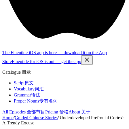
The Fluentide iOS app is here — download it on the App
Store
Fluentide for iOS is out — get the app
Catalogue
目录
Script
原文
Vocabulary
词汇
Grammar
语法
Proper Nouns
专有名词
All Episodes
全部节目
Pricing
价格
About
关于
Home
/
Graded Chinese Stories
/
'Underdeveloped Prefrontal Cortex':
A Trendy Excuse