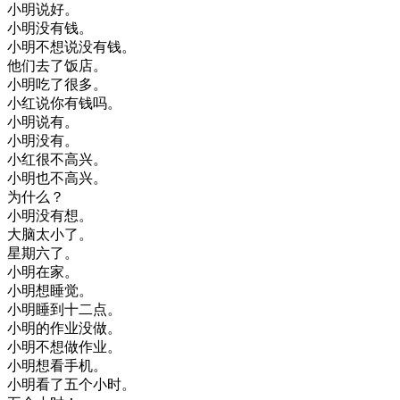
小明
说
好
。
小明
没有
钱
。
小明
不想
说
没有
钱
。
他们
去了
饭店
。
小明
吃了
很多
。
小
红
说
你有
钱
吗
。
小明
说
有
。
小明
没有
。
小
红
很不
高兴
。
小明
也不
高兴
。
为什么
？
小明
没有
想
。
大脑
太
小
了
。
星期六
了
。
小明
在家
。
小明
想
睡觉
。
小明
睡到
十二
点
。
小明
的
作业
没
做
。
小明
不想
做
作业
。
小明
想看
手机
。
小明
看了
五
个
小时
。