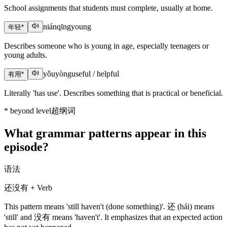
School assignments that students must complete, usually at home.
niánqīng
young
年轻
*
Describes someone who is young in age, especially teenagers or
young adults.
yǒuyòng
useful / helpful
有用
*
Literally 'has use'. Describes something that is practical or beneficial.
*
beyond level
超纲词
What grammar patterns appear in this
episode?
语法
还没有 + Verb
This pattern means 'still haven't (done something)'. 还 (hái) means
'still' and 没有 means 'haven't'. It emphasizes that an expected action