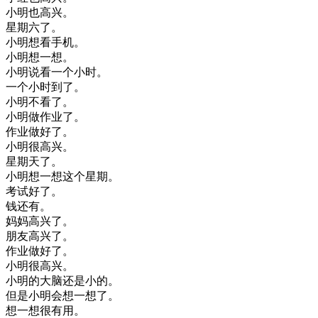
小明
也
高兴
。
星期六
了
。
小明
想看
手机
。
小明
想
一想
。
小明
说
看
一个
小时
。
一个
小时
到了
。
小明
不
看了
。
小明
做
作业
了
。
作业
做好
了
。
小明
很
高兴
。
星期天
了
。
小明
想
一想
这个
星期
。
考试
好了
。
钱
还有
。
妈妈
高兴
了
。
朋友
高兴
了
。
作业
做好
了
。
小明
很
高兴
。
小明
的
大脑
还是
小
的
。
但是
小明
会
想
一想
了
。
想
一想
很有
用
。