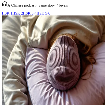
A Chinese podcast · Same story, 4 levels
HSK 1
HSK 2
HSK 3-4
HSK 5-6