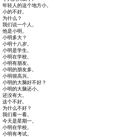
年轻
人的
这个
地方
小
。
小
的
不好
。
为什么
？
我们
说
一个
人
。
他是
小明
。
小明
多大
？
小明
十八
岁
。
小明
是
学生
。
小明
在
学校
。
小明
有
朋友
。
小明
的
朋友
多
。
小明
很
高兴
。
小明
的
大脑
好不好
？
小明
的
大脑
还
小
。
还
没有
大
。
这个
不好
。
为什么
不好
？
我们
看一看
。
今天是
星期一
。
小明
在
学校
。
小明
有
考试
。