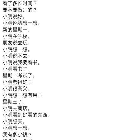
看了
多
长
时间
？
要
不要
做
别的
？
小明
说
好
。
小明
说
我想
一想
。
新的
星期一
。
小明
在
学校
。
朋友
说
去
玩
。
小明
想
一想
。
小明
说
不去
。
小明
说
我要
看书
。
小明
看书
了
。
星期二
考试
了
。
小明
考
得
好
！
小明
很
高兴
。
小明
想
一想
有用
！
星期三
了
。
小明
去
商店
。
小明
看到
好看
的
东西
。
小明
想
买
。
小明
想
一想
。
我有
多少钱
？