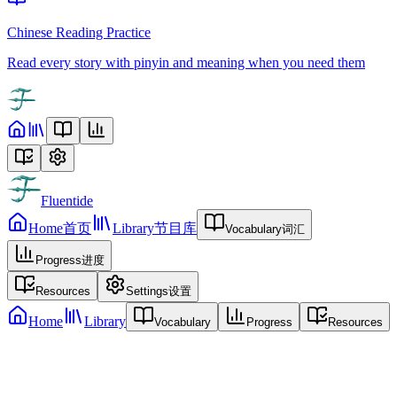
Chinese Reading Practice
Read every story with pinyin and meaning when you need them
Fluentide
Home
首页
Library
节目库
Vocabulary
词汇
Progress
进度
Resources
Settings
设置
Home
Library
Vocabulary
Progress
Resources