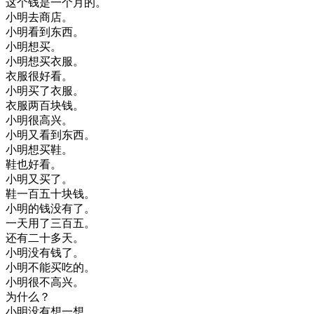
这个
钱
是
一个
月
的
。
小明
去
商店
。
小明
看到
东西
。
小明
想
买
。
小明
想
买
衣服
。
衣服
很好
看
。
小明
买
了
衣服
。
衣服
两百块
钱
。
小明
很
高兴
。
小明
又
看到
东西
。
小明
想
买
鞋
。
鞋
也
好看
。
小明
又
买
了
。
鞋
一百
五
十块钱
。
小明
的
钱
没有
了
。
一天
用
了
三百
五
。
还有
二
十多天
。
小明
没有
钱
了
。
小明
不能
买
吃
的
。
小明
很不
高兴
。
为什么
？
小明
没有
想
一想
。