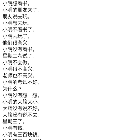
小明
想
看书
。
小明
的
朋友
来
了
。
朋友
说
去
玩
。
小明
想去
玩
。
小明
不
看书
了
。
小明
去
玩了
。
他们
很
高兴
。
小明
没有
看书
。
星期二
考试
了
。
小明
不会
做
。
小明
很不
高兴
。
老师
也不
高兴
。
小明
的
考试
不好
。
为什么
？
小明
没有
想
一想
。
小明
的
大脑
太
小
。
大脑
没有
说
不好
。
大脑
没有
说
不去
。
星期三
了
。
小明
有
钱
。
小明
有
三百块
钱
。