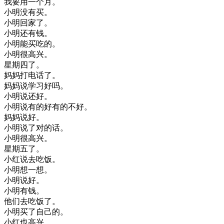
我要
用
一个
月
。
小明
没有
买
。
小明
回家
了
。
小明
还有
钱
。
小明
能
买
吃
的
。
小明
很
高兴
。
星期四
了
。
妈妈
打电话
了
。
妈妈
说
学习
好
吗
。
小明
说
还好
。
小明
说
有
的
好
有
的
不好
。
妈妈
说
好
。
小明
说
了
对
的话
。
小明
很
高兴
。
星期五
了
。
小
红
说
去
吃饭
。
小明
想
一想
。
小明
说
好
。
小明
有
钱
。
他们
去
吃饭
了
。
小明
买
了
自己
的
。
小
红
也
高兴
。