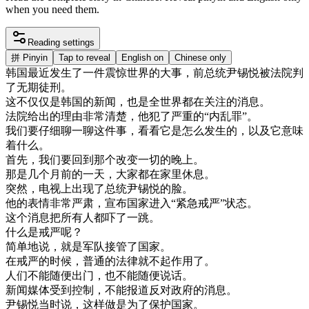
when you need them.
Reading settings
拼
Pinyin
Tap to reveal
English on
Chinese only
韩国
最近
发生
了
一件
震惊
世界
的
大事
，
前
总统
尹
锡
悦
被
法院
判
了
无期徒刑
。
这
不仅仅是
韩国
的
新闻
，
也是
全世界
都在
关注
的
消息
。
法院
给
出
的
理由
非常
清楚
，
他
犯了
严重
的
“
内乱罪
”
。
我们
要
仔细
聊
一
聊
这
件
事
，
看看
它是
怎么
发生
的
，
以及
它
意味
着
什么
。
首先
，
我们
要
回到
那个
改变
一切
的
晚上
。
那是
几个
月
前
的
一天
，
大家
都在
家里
休息
。
突然
，
电视
上
出现
了
总统
尹
锡
悦
的
脸
。
他的
表情
非常
严肃
，
宣布
国家
进入
“
紧急
戒严
”
状态
。
这个
消息
把
所有
人
都
吓了
一跳
。
什么
是
戒严
呢
？
简单
地
说
，
就是
军队
接管
了
国家
。
在
戒严
的
时候
，
普通
的
法律
就不
起作用
了
。
人们
不能
随便
出门
，
也不能
随便
说话
。
新闻
媒体
受到
控制
，
不能
报道
反对
政府
的
消息
。
尹
锡
悦
当时
说
，
这样
做
是
为了
保护
国家
。