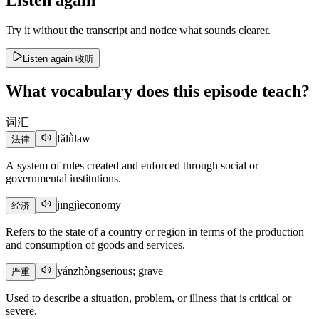
Listen again
Try it without the transcript and notice what sounds clearer.
Listen again
收听
What vocabulary does this episode teach?
词汇
fǎlǜ
law
法律
A system of rules created and enforced through social or
governmental institutions.
jīngjì
economy
经济
Refers to the state of a country or region in terms of the production
and consumption of goods and services.
yánzhòng
serious; grave
严重
Used to describe a situation, problem, or illness that is critical or
severe.