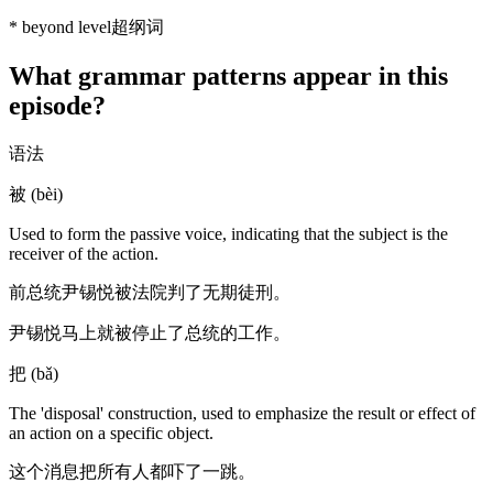
*
beyond level
超纲词
What grammar patterns appear in this
episode?
语法
被 (bèi)
Used to form the passive voice, indicating that the subject is the
receiver of the action.
前总统尹锡悦被法院判了无期徒刑。
尹锡悦马上就被停止了总统的工作。
把 (bǎ)
The 'disposal' construction, used to emphasize the result or effect of
an action on a specific object.
这个消息把所有人都吓了一跳。