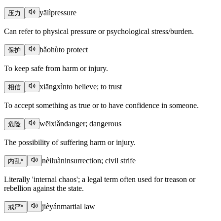
yālì
pressure
压力
Can refer to physical pressure or psychological stress/burden.
bǎohù
to protect
保护
To keep safe from harm or injury.
xiāngxìn
to believe; to trust
相信
To accept something as true or to have confidence in someone.
wēixiǎn
danger; dangerous
危险
The possibility of suffering harm or injury.
nèiluàn
insurrection; civil strife
内乱
*
Literally 'internal chaos'; a legal term often used for treason or
rebellion against the state.
jièyán
martial law
戒严
*