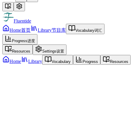
Fluentide
Home
首页
Library
节目库
Vocabulary
词汇
Progress
进度
Resources
Settings
设置
Home
Library
Vocabulary
Progress
Resources