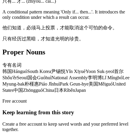
只有... 才... (zhǐyǒu... cái...)
A conditional pattern meaning 'Only if... then...'. It introduces the
only condition under which a result can occur.
他们知道，必须马上投票，才能取消这个可怕的命令。
只有经历过黑暗，才知道光明的珍贵。
Proper Nouns
专有名词
韩国
Hánguó
South Korea
尹锡悦
Yǐn Xīyuè
Yoon Suk-yeol
首尔
Shǒu'ěr
Seoul
国会
Guóhuì
National Assembly
李明博
Lǐ Míngbó
Lee
Myung-bak
朴槿惠
Piáo Jǐnhuì
Park Geun-hye
美国
Měiguó
United
States
中国
Zhōngguó
China
日本
Rìběn
Japan
Free account
Keep learning from this story
Create a free account to keep saved words and your preferred level
together.