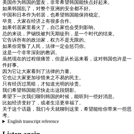
美国
作为
韩国
的
盟友
，
非常
希望
韩国
能
快
点
好
起来
。
如果
韩国
乱了
，
对
整个
亚洲
的
安全
都
不好
。
中国
和
日本
作为
邻居
，
也
希望
韩国
能
保持
稳定
。
毕竟
，
大家
在
经济
上有
很多
合作
。
如果
邻居
家里
着火
了
，
自己
家
也
会
受到
影响
。
总的来说
，
尹
锡
悦
被
判
无期徒刑
，
是
一个
时代
的
结束
。
它
告诉
所有
的
政治家
，
权力
不是
无限
的
。
如果
你
背叛
了
人民
，
法律
一定
会
惩罚
你
。
这
是
一个
非常
深刻
的
教训
。
虽然
现在
的
过程
很
痛苦
，
但是
从
长远
来看
，
这
对
韩国
也许
是
一
件
好事
。
因为
它
让
大家
看到
了
法律
的
力量
。
它
也
让
大家
更加
珍惜
来
之
不易
的
民主
。
只有
经历过
黑暗
，
才
知道
光明
的
珍贵
。
我们
希望
韩国
能
尽快
走出
这
段
阴影
。
希望
下
一次
我们
聊到
韩国
的
时候
，
能
听到
一些
好消息
。
比如
经济
变
好了
，
或者
生活
更
幸福
了
。
关于
这个
话题
，
我们
今天
就
聊到
这里
，
希望
能
给
你
带来
一些
思
考
。
English transcript reference