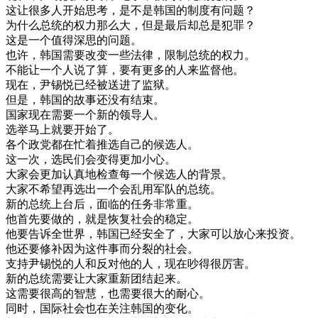
这
让
很多
人
开始
思考
，
是不是
韩国
的
制度
有
问题
？
为什么
总统
的
权力
那么
大
，
但是
最后
却
总是
犯罪
？
这
是
一个
值得
深思
的
问题
。
也许
，
韩国
需要
改变
一些
法律
，
限制
总统
的
权力
。
不能
让
一个
人
说
了
算
，
要有
更多
的
人
来
监督
他
。
现在
，
尹
锡
悦
已经
被
送进
了
监狱
。
但是
，
韩国
的
故事
还
没有
结束
。
国家
现在
需要
一个
新的
领导
人
。
选举
马上
就要
开始
了
。
各个
政党
都在
忙
着
推选
自己
的
候选
人
。
这
一次
，
选民
们
会
变得
更加
小心
。
大家
会
更加
认真
地
检查
每
一个
候选
人的
背景
。
大家
不
希望
再
选出
一个
会
乱用
军队
的
总统
。
新的
总统
上台
后
，
面临
的
任务
非常
重
。
他
首先
要
做的
，
就是
恢复
社会
的
稳定
。
他要
告诉
全世界
，
韩国
已经
安全
了
，
大家
可以
放心
来
投资
。
他
还
要
修补
因为
这
件
事
而
分裂
的
社会
。
支持
尹
锡
悦
的
人
和
反对
他的
人
，
现在
吵
得很
厉害
。
新的
总统
需要
让
大家
重新
团结
起来
。
这
需要
很高
的
智慧
，
也
需要
很大
的
耐心
。
同时
，
国际
社会
也在
关注
韩国
的
变化
。