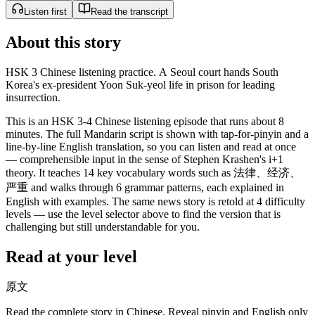
Listen first
Read the transcript
About this story
HSK 3 Chinese listening practice. A Seoul court hands South
Korea's ex-president Yoon Suk-yeol life in prison for leading
insurrection.
This is an HSK 3-4 Chinese listening episode that runs about 8
minutes. The full Mandarin script is shown with tap-for-pinyin and a
line-by-line English translation, so you can listen and read at once
— comprehensible input in the sense of Stephen Krashen's i+1
theory. It teaches 14 key vocabulary words such as 法律、经济、
严重 and walks through 6 grammar patterns, each explained in
English with examples. The same news story is retold at 4 difficulty
levels — use the level selector above to find the version that is
challenging but still understandable for you.
Read at your level
原文
Read the complete story in Chinese. Reveal pinyin and English only