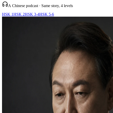
A Chinese podcast · Same story, 4 levels
HSK 1
HSK 2
HSK 3-4
HSK 5-6