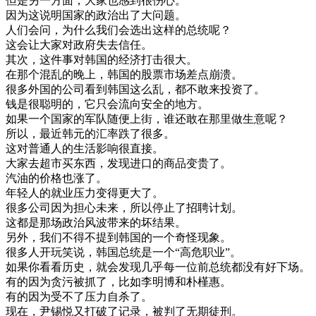
但是
另一方面
，
大家
也
感到
很
伤心
。
因为
这
说明
国家
的
政治
出了
大
问题
。
人们
会问
，
为什么
我们
会
选出
这样
的
总统
呢
？
这
会
让
大家
对
政府
失去
信任
。
其次
，
这
件
事
对
韩国
的
经济
打击
很大
。
在
那个
混乱
的
晚上
，
韩国
的
股票
市场
差点
崩溃
。
很多
外国
的
公司
看到
韩国
这么
乱
，
都
不敢
来
投资
了
。
钱
是
很
聪明
的
，
它
只
会
流向
安全
的
地方
。
如果
一个
国家
的
军队
随便
上街
，
谁
还
敢在
那里
做生意
呢
？
所以
，
最近
韩
元
的
汇率
跌了
很多
。
这
对
普通
人的
生活
影响
很
直接
。
大家
去
超市
买东西
，
发现
进口
的
商品
变
贵了
。
汽油
的
价格
也
涨了
。
年轻
人的
就业
压力
变得
更大
了
。
很多
公司
因为
担心
未来
，
所以
停止
了
招聘
计划
。
这
都是
那
场
政治
风波
带来
的
坏
结果
。
另外
，
我们
不得不
提到
韩国
的
一个
奇怪
现象
。
很多
人
开玩笑
说
，
韩国
总统
是
一个
“
高
危
职业
”
。
如果
你
看看
历史
，
就
会
发现
几乎
每一
位
前
总统
都没有
好
下场
。
有
的
因为
贪污
被
抓
了
，
比如
李
明博
和
朴
槿
惠
。
有
的
因为
受不了
压力
自杀
了
。
现在
，
尹
锡
悦
又
打破
了
记录
，
被
判
了
无期徒刑
。