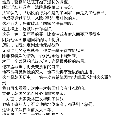
然后
，
警察
和
法院
开始
了
漫长
的
调查
。
经过
详细
的
调查
，
法院
最终
做出
了
决定
。
法官
认为
，
尹
锡
悦
的
行为
不是
为了
国家
，
而是
为了
他
自己
。
他
想要
通过
军队
，
来
除掉
那些
反对
他的
人
。
这种
行为
，
严重
破坏
了
国家
的
法律
制度
。
在
法律
上
，
这
就
叫作
“
内乱
”
。
这
是
一种
非常
严重
的
罪
，
比
贪污
或者
偷
东西
要
严重
得
多
。
因为
他
试图
推翻
国家
的
民主
制度
。
所以
，
法院
决定
判处
他
无期徒刑
。
无期徒刑
的
意思
就是
，
他要
一辈子
待
在
监狱
里
。
除非有
特殊
的
情况
，
否则
他
永远
不能
出来
。
对于
一个
曾经
的
总统
来说
，
这
是
最
丢脸
的
结局
。
他在
监狱
里
，
将
失去
所有
的
自由
。
他
不能
再
见到
他的
家人
，
也不能
再
享受
以前
的
生活
。
这
也是
韩国
历史
上
，
第一次
有
总统
因为
“
内乱罪
”
被
判
这么
重
的
刑
。
我们
再来
看看
，
这
件
事
对
韩国
社会
有
什么
影响
。
首先
，
韩国
的
老百姓
心情
非常
复杂
。
一方面
，
大家
觉得
正义
得到
了
伸张
。
做
错
了
事
的
人
，
不管
他的
地位
多
高
，
都
受到
了
惩罚
。
这
证明
了
法律
面前
人人
平等
。