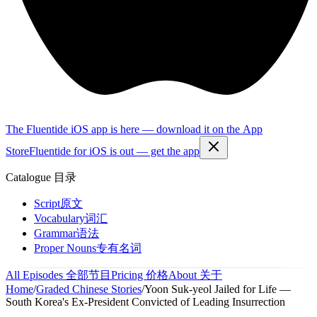
The Fluentide iOS app is here — download it on the App
Store
Fluentide for iOS is out — get the app
Catalogue
目录
Script
原文
Vocabulary
词汇
Grammar
语法
Proper Nouns
专有名词
All Episodes
全部节目
Pricing
价格
About
关于
Home
/
Graded Chinese Stories
/
Yoon Suk-yeol Jailed for Life —
South Korea's Ex-President Convicted of Leading Insurrection