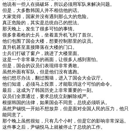
他
说
有
一些
人
在
搞
破坏
，
所以
必须
用
军队
来
解决
问题
。
但是
，
大
多数
韩国
人
并不
相信
他
的话
。
大家
觉得
，
国家
并
没有
遇到
那么
大
的
危险
。
真正
危险
的
，
其实是
总统
自己
的
想法
。
那天
晚上
，
发生
了
很多
可怕
的
事情
。
很多
拿
着
枪
的
士兵
，
坐
着
直升机
飞
到了
首
尔
。
他们
包围
了
国会
大楼
，
想要
控制
那里
的
议员
。
直升机
甚至
直接
降落在
大楼
的
门口
。
士兵
们
打破
了
窗户
，
跳进
了
大楼
里面
。
这
是
一个
非常
暴力
的
画面
，
让
很多
人
感到
害怕
。
但是
，
国会
的
议员
们
表现
得
非常
勇敢
。
虽然
外面
有
军队
，
但是
他们
没有
逃跑
。
他们
想尽
办法
，
翻过
围墙
，
进入
了
国会
大
会议
厅
。
他们
知道
，
必须
马上
投票
，
才能
取消
这个
可怕
的
命令
。
最后
，
这
成为
了
韩国
历史
上
非常
重要
的
一刻
。
议员
们
全票
通过
，
要求
总统
立刻
解除
戒严
。
根据
韩国
的
法律
，
如果
国会
不
同意
，
总统
必须
听从
。
虽然
尹
锡
悦
一
开始
不想
放弃
，
但是
面对
全国
人民
的
压力
，
他
只
能
同意
了
。
那个
晚上
虽然
很短
，
只有
几个
小时
，
但是
它的
影响
非常
深远
。
这
件
事
之后
，
尹
锡
悦
马上
就
被
停止
了
总统
的
工作
。