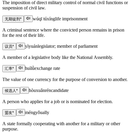
The imposition of direct military control of normal civil functions or
suspension of civil law.
wúqī túxíng
life imprisonment
无期徒刑
*
A criminal sentence where the convicted person remains in prison
for the rest of their life.
yìyuán
legislator; member of parliament
议员
*
A member of a legislative body like the National Assembly.
huìlǜ
exchange rate
汇率
*
The value of one currency for the purpose of conversion to another.
hòuxuǎnrén
candidate
候选人
*
A person who applies for a job or is nominated for election.
méngyǒu
ally
盟友
*
A state formally cooperating with another for a military or other
purpose.