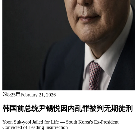
8:25
February 21, 2026
韩
国
前
总
统
尹
锡
悦
因
内
乱
罪
被
判
无
期
徒
刑
Yoon Suk-yeol Jailed for Life — South Korea's Ex-President
Convicted of Leading Insurrection