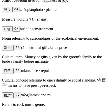
Adjective/Noun used for happiness or joy.
zhàopiàn
photo / picture
照片
Measure word is '张' (zhāng).
huánjìng
environment
环境
Noun referring to surroundings or the ecological environment.
cǎilǐ
betrothal gift / bride price
彩礼
*
Cultural term. Money or gifts given by the groom's family to the
bride's family before marriage.
miànzi
face / reputation
面子
*
Cultural concept referring to one's dignity or social standing. '有面
子' means to have prestige/respect.
yáogǔn
rock and roll
摇滚
*
Refers to rock music genre.