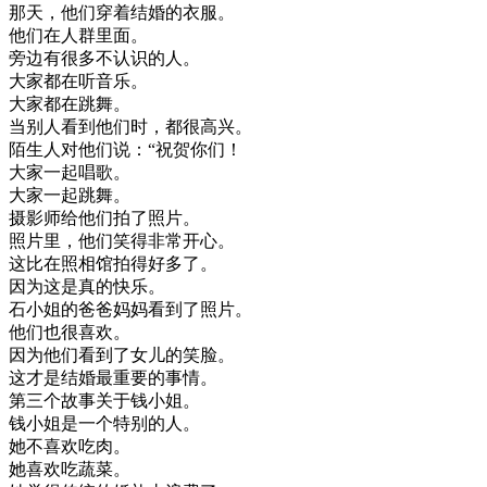
那天
，
他们
穿着
结婚
的
衣服
。
他们
在
人群
里面
。
旁边
有
很多
不
认识
的
人
。
大家
都在
听
音乐
。
大家
都在
跳舞
。
当
别人
看到
他们
时
，
都很
高兴
。
陌生人
对
他们
说
：
“
祝贺
你们
！
大家
一起
唱歌
。
大家
一起
跳舞
。
摄影
师
给
他们
拍
了
照片
。
照片
里
，
他们
笑得
非常
开心
。
这
比
在
照相
馆
拍得
好多
了
。
因为
这
是
真的
快乐
。
石
小姐
的
爸爸
妈妈
看到
了
照片
。
他们
也
很喜欢
。
因为
他们
看到
了
女儿
的
笑脸
。
这
才是
结婚
最
重要
的
事情
。
第三个
故事
关于
钱
小姐
。
钱
小姐
是
一个
特别
的
人
。
她不
喜欢
吃肉
。
她
喜欢
吃
蔬菜
。