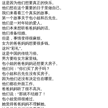
这
是
因为
他们
想要
真正
的
快乐
。
他们
想在
这个
重要
的
日子
里
做
自己
。
我们
来
看看
三
个
真实
的
故事
。
第
一个
故事
关于
包
小姐
和
吕
先生
。
他们
是
一对
年轻
的
爱人
。
他们
本来
想
听
爸爸
妈妈
的话
。
他们
准备
结婚
。
但是
，
事情
变得
很
麻烦
。
女方
的
爸爸
妈妈
想要
很多
钱
。
这
叫
“
彩
礼
”
。
这
是
中国
的
传统
习俗
。
男方
要
给
女方
家里
钱
。
包
小姐
的
爸爸
妈妈
还
想要
大
房子
。
他们
问
：
“
你们
买
了
房子
吗
？
包
小姐
和
吕
先生
没有
买
房子
。
因为
他们
还
没有
决定
住在
哪里
。
他们
都在
外面
工作
。
爸爸
妈妈
听
了
很不
高兴
。
他们
说
：
“
那就
不
结婚
了
！
包
小姐
觉得很
难过
。
她
觉得
爸爸
妈妈
不
理解
她
。