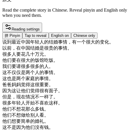
Read the complete story in Chinese. Reveal pinyin and English only
when you need them.
Reading settings
拼
Pinyin
Tap to reveal
English on
Chinese only
说
到
最近
中国
年轻
人的
结婚
事情
，
有
一个
很大
的
变化
。
以前
，
在
中国
结婚
是
很
贵的
事情
。
很多
人
要花
几
十万元
。
他们
要
在
很大
的
饭馆
吃饭
。
我们
要
请
很多
很多
的
人
。
这
不仅仅是
两
个人
的
事情
。
这
也是
两
个
家庭的
事情
。
爸爸
妈妈
觉得
这
很
重要
。
因为
这
让
他们
觉得很
有
面子
。
但是
，
现在
情况
不
一样
了
。
很多
年轻
人
开始
不
喜欢
这样
。
他们
不想
花
那么
多
钱
。
他们
不想
做
给
别人
看
。
他们
想要
简单
的
婚礼
。
这
不是
因为
他们
没有
钱
。