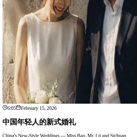
6:05
February 15, 2026
中
国
年
轻
人
的
新
式
婚
礼
China's New-Style Weddings — Miss Bao, Mr. Lü and Sichuan