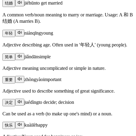
jiéhūn
to get married
结婚
A common verb/noun meaning to marry or marriage. Usage: A 和 B
结婚 (A marries B).
niánqīng
young
年轻
Adjective describing age. Often used in '年轻人' (young people).
jiǎndān
simple
简单
Adjective meaning uncomplicated or simple in nature.
zhòngyào
important
重要
Adjective used to describe something of great significance.
juédìng
to decide; decision
决定
Can be used as a verb (to make up one's mind) or a noun.
kuàilè
happy
快乐