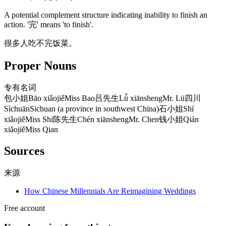
A potential complement structure indicating inability to finish an
action. '完' means 'to finish'.
很多人吃不完饭菜。
Proper Nouns
专有名词
包小姐
Bāo xiǎojiě
Miss Bao
吕先生
Lǚ xiānsheng
Mr. Lü
四川
Sìchuān
Sichuan (a province in southwest China)
石小姐
Shí
xiǎojiě
Miss Shi
陈先生
Chén xiānsheng
Mr. Chen
钱小姐
Qián
xiǎojiě
Miss Qian
Sources
来源
How Chinese Millennials Are Reimagining Weddings
Free account