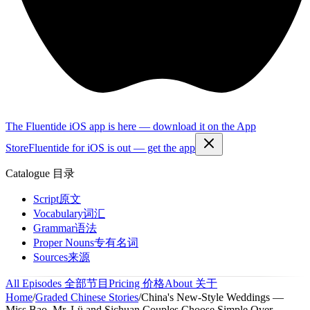
The Fluentide iOS app is here — download it on the App
Store
Fluentide for iOS is out — get the app
Catalogue
目录
Script
原文
Vocabulary
词汇
Grammar
语法
Proper Nouns
专有名词
Sources
来源
All Episodes
全部节目
Pricing
价格
About
关于
Home
/
Graded Chinese Stories
/
China's New-Style Weddings —
Miss Bao, Mr. Lü and Sichuan Couples Choose Simple Over