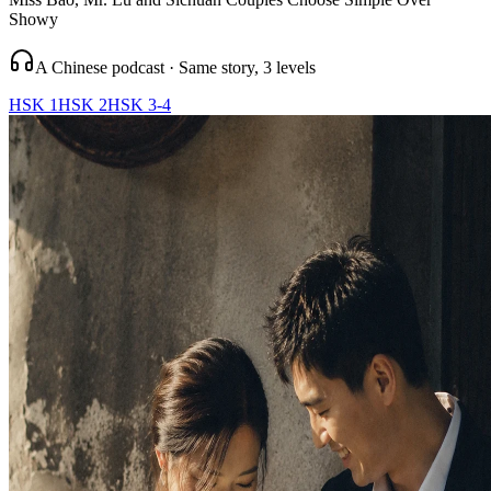
Showy
A Chinese podcast · Same story, 3 levels
HSK 1
HSK 2
HSK 3-4