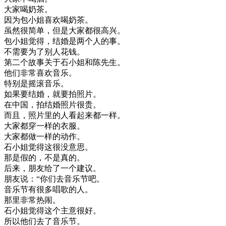
大家
喝
奶茶
。
因为
包
小姐
喜欢
喝
奶茶
。
虽然
很简单
，
但是
大家
都很
高兴
。
包
小姐
觉得
，
结婚
是
两
个人
的
事
。
不需要
为了
别人
花钱
。
第二个
故事
关于
石
小姐
和
陈
先生
。
他们
非常
喜欢
音乐
。
特别
是
摇滚
音乐
。
如果
要
结婚
，
就要
拍照片
。
在
中国
，
拍
结婚
照片
很
贵
。
而且
，
照片
里
的
人
看起来
都
一样
。
大家
都
穿
一样
的
衣服
。
大家
都做
一样
的
动作
。
石
小姐
觉得
这
很
没意思
。
那是
假的
，
不是
真的
。
后来
，
朋友
给
了
一个
建议
。
朋友
说
：
“
你们
去
音乐节
吧
。
音乐节
有
很多
唱歌
的
人
。
那里
非常
热闹
。
石
小姐
觉得
这个
主意
很好
。
所以
他们
去了
音乐节
。