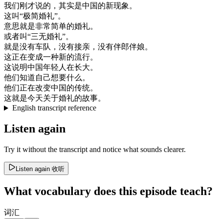
我们
刚才
说的
，
其实是
中国
的
新
现象
。
这
叫
“
极
简
婚礼
”
。
意思
就是
非常
简单
的
婚礼
。
或者
叫
“
三
无
婚礼
”
。
就是
没有
车队
，
没有
接
亲
，
没有
伴郎
伴娘
。
这
正在
变成
一种
新的
流行
。
这
说明
中国
年轻
人
在
长大
。
他们
知道
自己
想要
什么
。
他们
正在
改变
中国
的
传统
。
这
就是
今天
关于
婚礼
的
故事
。
English transcript reference
Listen again
Try it without the transcript and notice what sounds clearer.
Listen again
收听
What vocabulary does this episode teach?
词汇