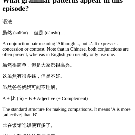
What grammar patterns appear in this
episode?
语法
虽然 (suīrán) ... 但是 (dànshì) ...
A conjunction pair meaning 'Although..., but...'. It expresses a
concession or contrast. Note that in Chinese, both conjunctions are
often present, whereas in English you usually only use one.
虽然很简单，但是大家都很高兴。
这虽然有很多钱，但是不好。
虽然爸爸妈妈可能不理解。
A + 比 (bǐ) + B + Adjective (+ Complement)
The standard structure for making comparisons. It means 'A is more
[adjective] than B'.
比在饭馆吃饭便宜多了。