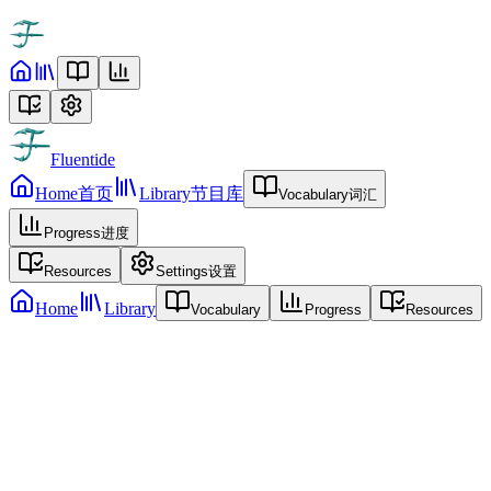
Fluentide
Home
首页
Library
节目库
Vocabulary
词汇
Progress
进度
Resources
Settings
设置
Home
Library
Vocabulary
Progress
Resources