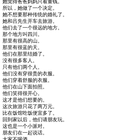
她
觉得
爸爸
妈妈
只
看重
钱
。
所以
，
她
做了
一个
决定
。
她不
想要
那种
传统
的
婚礼
了
。
她
和
吕
先生
开车
去
旅游
。
他们
去了
一个
很
远
的
地方
。
那个
地方
叫
四川
。
那里
有
很高
的
山
。
那里
有
很
蓝
的
天
。
他们
在
那里
结婚
了
。
没有
很多
客人
。
只有
他们
两
个人
。
他们
没有
穿
很
贵的
衣服
。
他们
穿着
舒服
的
衣服
。
他们
在
山
下面
拍照
。
他们
笑
得很
开心
。
这
才是
他们
想要
的
。
这次
旅游
只花
了
两
万
元
。
比
在
饭馆
吃饭
便宜
多
了
。
回到
家
以后
，
他们
请
朋友
玩
。
这
也是
一个
小
派对
。
朋友
们
在一起
说话
。
大家
不
喝酒
。