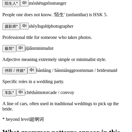
mòshēngrén
stranger
陌生人
*
People one does not know. '陌生' (unfamiliar) is HSK 5.
shèyǐngshī
photographer
摄影师
*
Professional title for someone who takes photos.
jíjiǎn
minimalist
极简
*
Adjective meaning extremely simple or minimalist style.
bànláng / bànniáng
groomsman / bridesmaid
伴郎 / 伴娘
*
Specific roles in a wedding party.
chēduì
motorcade / convoy
车队
*
A line of cars, often used in traditional weddings to pick up the
bride.
*
beyond level
超纲词