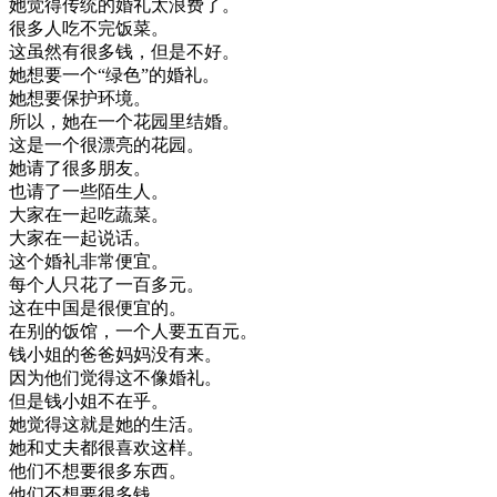
她
觉得
传统
的
婚礼
太
浪费
了
。
很多
人
吃不完
饭菜
。
这
虽然
有
很多
钱
，
但是
不好
。
她
想要
一个
“
绿色
”
的
婚礼
。
她
想要
保护
环境
。
所以
，
她在
一个
花园
里
结婚
。
这
是
一个
很
漂亮
的
花园
。
她
请
了
很多
朋友
。
也
请
了
一些
陌生人
。
大家
在一起
吃
蔬菜
。
大家
在一起
说话
。
这个
婚礼
非常
便宜
。
每个人
只花
了
一百
多元
。
这
在
中国
是
很
便宜
的
。
在
别的
饭馆
，
一个
人
要
五百元
。
钱
小姐
的
爸爸
妈妈
没有
来
。
因为
他们
觉得
这
不像
婚礼
。
但是
钱
小姐
不在乎
。
她
觉得
这
就是
她的
生活
。
她
和
丈夫
都
很喜欢
这样
。
他们
不
想要
很多
东西
。
他们
不
想要
很多
钱
。