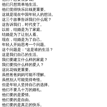
他们
只想
简单
地
生活
。
他们
觉得
快乐
比
钱
更
重要
。
这
就是
现在
中国
年轻
人的
想法
。
这
三
个
故事
告诉
我们
什么
呢
？
这
告诉
我们
，
时代
变
了
。
以前
，
结婚
是
为了
家庭
。
结婚
是
为了
让
别人
看
。
现在
，
结婚
是
为了
自己
。
年轻
人
开始
思考
一个
问题
。
这个
问题
是
：
“
这
是
谁
的
生活
？
这
是
我们
自己
的
生活
。
我们
要
建立
什么
样
的
家庭
？
我们
要
找
什么
样
的
爱人
？
这
比
花钱
更
重要
。
虽然
爸爸
妈妈
可能
不
理解
。
虽然
别人
可能
觉得
奇怪
。
但是
年轻
人
坚持
自己
的
选择
。
他们
不要
几
十万
的
婚礼
。
他们
要
的是
爱情
。
他们
要
的是
自由
。
他们
要
的是
真正
的
快乐
。