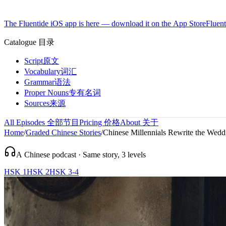
The Fluentide iOS app is here — download it on the App Store
Fluent
Catalogue
目录
Script
原文
Vocabulary
词汇
Grammar
语法
Proper Nouns
专有名词
Sources
来源
All Episodes
全部节目
Pricing
价格
About
关于
Home
/
Graded Chinese Stories
/
Chinese Millennials Rewrite the We
A Chinese podcast · Same story, 3 levels
HSK 1
HSK 2
HSK 3-4