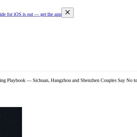
ide for iOS is out — get the app
dding Playbook — Sichuan, Hangzhou and Shenzhen Couples Say No t