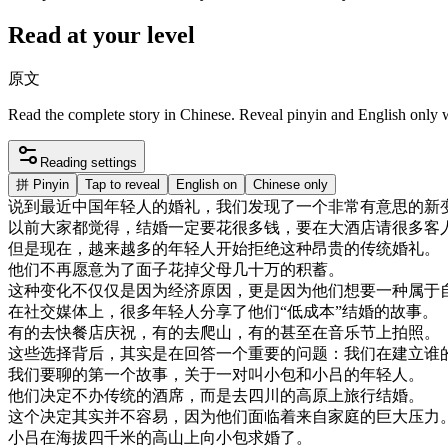
Read at your level
原文
Read the complete story in Chinese. Reveal pinyin and English only
Reading settings
拼
Pinyin
Tap to reveal
English on
Chinese only
说
到
最近
中国
年轻
人的
婚礼
，
我们
发现
了
一个
非常
有意思
的
新
以前
大家
都
觉得
，
结婚
一定
要花
很多
钱
，
要
在
大
酒店
请
很多
客
但是
现在
，
越来越
多
的
年轻
人
开始
拒绝
这种
昂贵
的
传统
婚礼
。
他们
不再
愿意
为了
面子
花掉
父母
几
十万
的
积蓄
。
这种
变化
不仅仅是
因为
经济
原因
，
更是
因为
他们
想要
一种
属于
在
社交
媒体
上
，
很多
年轻
人
分享
了
他们
“
低成本
”
结婚
的
故事
。
有
的
去
快餐
店
庆祝
，
有
的
去
爬山
，
有
的
甚至
在
音乐节
上
拍照
。
这些
选择
背后
，
其实是
在
回答
一个
重要
的
问题
：
我们
在
建立
谁
我们
要
聊
的
第
一个
故事
，
关于
一对
叫
小包
和
小
吕
的
年轻
人
。
他们
决定
不
办
传统
的
酒席
，
而是
去
四川
的
高原
上
旅行
结婚
。
这个
决定
其实
并不
容易
，
因为
他们
面临
着
来自
家庭的
巨大
压力
小
吕
在
海拔
四千
米
的
高山
上
向
小包
求婚
了
。