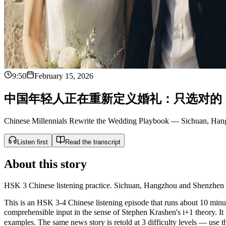
9:50
February 15, 2026
中
国
年
轻
人
正
在
重
新
定
义
婚
礼
：
只
选
对
的
Chinese Millennials Rewrite the Wedding Playbook — Sichuan, Ha
Listen first
Read the transcript
About this story
HSK 3 Chinese listening practice. Sichuan, Hangzhou and Shenzhen 
This is an HSK 3-4 Chinese listening episode that runs about 10 minute
comprehensible input in the sense of Stephen Krashen's i+1 theor
examples. The same news story is retold at 3 difficulty levels — use the