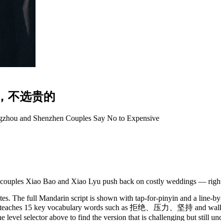
，
不
选
贵
的
ngzhou and Shenzhen Couples Say No to Expensive
couples Xiao Bao and Xiao Lyu push back on costly weddings — right
s. The full Mandarin script is shown with tap-for-pinyin and a line-by-
y. It teaches 15 key vocabulary words such as 拒绝、压力、坚持 and walks 
 level selector above to find the version that is challenging but still u