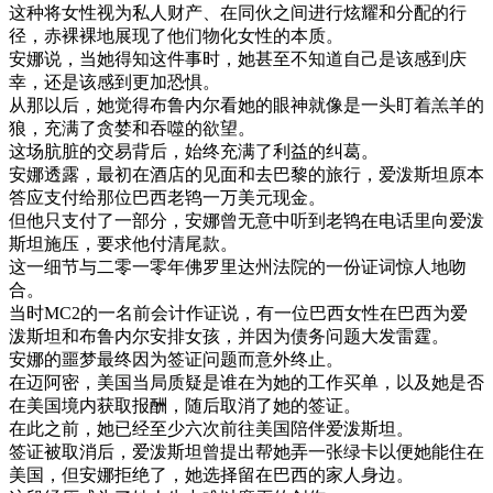
这种
将
女性
视为
私人
财产
、
在
同伙
之间
进行
炫耀
和
分配
的
行
径
，
赤裸裸
地
展现
了
他们
物
化
女性
的
本质
。
安娜
说
，
当
她
得知
这
件
事
时
，
她
甚至
不知道
自己
是
该
感到
庆
幸
，
还是
该
感到
更加
恐惧
。
从
那
以后
，
她
觉得
布
鲁
内
尔
看
她的
眼神
就像
是
一头
盯
着
羔羊
的
狼
，
充满了
贪婪
和
吞噬
的
欲望
。
这
场
肮脏
的
交易
背后
，
始终
充满了
利益
的
纠葛
。
安娜
透露
，
最初
在
酒店
的
见面
和
去
巴黎
的
旅行
，
爱
泼
斯坦
原本
答应
支付
给
那位
巴西
老
鸨
一万
美元
现金
。
但
他
只
支付
了
一部分
，
安娜
曾
无意
中
听到
老
鸨
在
电话
里
向
爱
泼
斯坦
施压
，
要求
他
付清
尾款
。
这
一
细节
与
二
零
一
零
年
佛罗里达
州
法院
的
一份
证词
惊人
地
吻
合
。
当时
MC2
的
一
名前
会计
作证
说
，
有
一位
巴西
女性
在
巴西
为爱
泼
斯坦
和布
鲁
内
尔
安排
女孩
，
并
因为
债务
问题
大发雷霆
。
安娜
的
噩梦
最终
因为
签证
问题
而
意外
终止
。
在
迈阿密
，
美国
当局
质疑
是
谁在
为
她的
工作
买单
，
以及
她
是否
在
美国
境内
获取
报酬
，
随后
取消
了
她的
签证
。
在此
之前
，
她
已经
至少
六次
前往
美国
陪伴
爱
泼
斯坦
。
签证
被
取消
后
，
爱
泼
斯坦
曾
提出
帮
她
弄
一张
绿卡
以便
她
能
住在
美国
，
但
安娜
拒绝
了
，
她
选择
留在
巴西
的
家人
身边
。