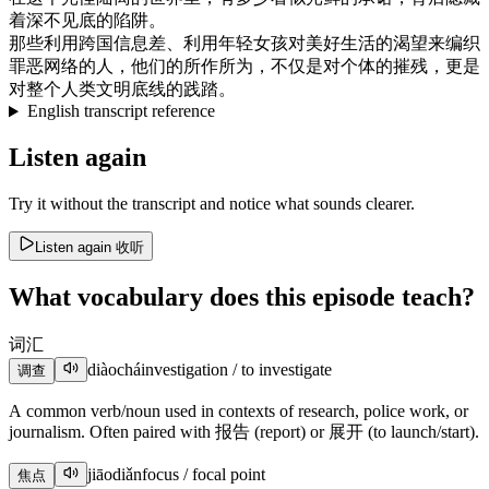
着
深
不见
底
的
陷阱
。
那些
利用
跨国
信息
差
、
利用
年轻
女孩
对
美好
生活
的
渴望
来
编织
罪恶
网络
的
人
，
他们
的
所作所为
，
不仅是
对
个体
的
摧残
，
更是
对
整个
人类
文明
底线
的
践踏
。
English transcript reference
Listen again
Try it without the transcript and notice what sounds clearer.
Listen again
收听
What vocabulary does this episode teach?
词汇
diàochá
investigation / to investigate
调查
A common verb/noun used in contexts of research, police work, or
journalism. Often paired with 报告 (report) or 展开 (to launch/start).
jiāodiǎn
focus / focal point
焦点