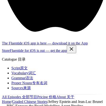
The Fluentide iOS app is here — download it on the App
Store
Fluentide for iOS is out — get the app
Catalogue
目录
Script
原文
Vocabulary
词汇
Grammar
语法
Proper Nouns
专有名词
Sources
来源
All Episodes
全部节目
Pricing
价格
About
关于
Home
/
Graded Chinese Stories
/
Jeffrey Epstein and Jean-Luc Brunel
— BBC Exposes the Brazil Modelling-Agent Pipeline