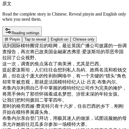
原文
Read the complete story in Chinese. Reveal pinyin and English only
when you need them.
Reading settings
拼
Pinyin
Tap to reveal
English on
Chinese only
说
到
国际
模特
圈
背后
的
暗
网
，
最近
英国
广播
公司
披露
的
一份
调
查
报告
，
再次
将
已故
美国
金融
家
杰
弗
里
·
爱
泼
斯坦
的
罪恶
帝国
拉回
了
公众
视野
。
这
一次
，
调查
的
焦点
落在
了
南美洲
，
尤其是
巴西
。
提起
爱
泼
斯坦
，
人们
往往会
想到
私人
岛屿
、
政商
名流
和
权
钱
交
易
，
但在
这个
庞大
的
性
剥削
网络
中
，
有
一个
关键
的
“
猎
头
”
角色
却
常常
被
忽视
，
那
就是
法国
模特
经纪
人
让
·
吕
克
·
布
鲁
内
尔
。
布
鲁
内
尔
利用
自己
手中
掌握
的
模特
经纪
公司
作为
完美
的
掩护
，
将
黑手
伸向
了
那些
怀
揣
着
成名
梦想
、
涉世未深
的
年轻
女孩
。
让
我们
把
时间
拨
回
二
零零
四年
。
那时
的
格
劳
西
娅
·
费
克
特
只有
十六岁
，
住在
巴西
的
乡下
，
刚刚
开始
在
模特
界
展露头角
。
布
鲁
内
尔
亲自
登门拜访
，
用
极其
迷人
的
做
派
，
试图
说服
她的
母
亲
允许
她
前往
厄瓜多尔
参加
一
场
模特
大
赛
。