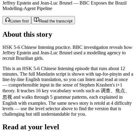
Jeffrey Epstein and Jean-Luc Brunel — BBC Exposes the Brazil
Modelling-Agent Pipeline
Listen first
Read the transcript
About this story
HSK 5-6 Chinese listening practice. BBC investigation reveals how
Jeffrey Epstein and Jean-Luc Brunel used a modelling agency to
recruit Brazilian girls.
This is an HSK 5-6 Chinese listening episode that runs about 12
minutes. The full Mandarin script is shown with tap-for-pinyin and a
line-by-line English translation, so you can listen and read at once
— comprehensible input in the sense of Stephen Krashen's i+1
theory. It teaches 16 key vocabulary words such as 调查、焦点、
忽视 and walks through 5 grammar patterns, each explained in
English with examples. The same news story is retold at 4 difficulty
levels — use the level selector above to find the version that is
challenging but still understandable for you.
Read at your level