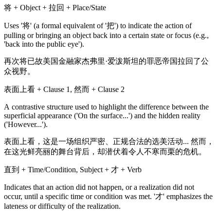
将 + Object + 拉回 + Place/State
Uses '将' (a formal equivalent of '把') to indicate the action of
pulling or bringing an object back into a certain state or focus (e.g.,
'back into the public eye').
再次将已故美国金融家杰弗里·爱泼斯坦的罪恶帝国拉回了公
众视野。
表面上看 + Clause 1, 然而 + Clause 2
A contrastive structure used to highlight the difference between the
superficial appearance ('On the surface...') and the hidden reality
('However...').
表面上看，这是一场组织严密、正规合法的选美活动... 然而，
在这光鲜亮丽的舞台背后，却潜伏着令人不寒而栗的危机。
直到 + Time/Condition, Subject + 才 + Verb
Indicates that an action did not happen, or a realization did not
occur, until a specific time or condition was met. '才' emphasizes the
lateness or difficulty of the realization.