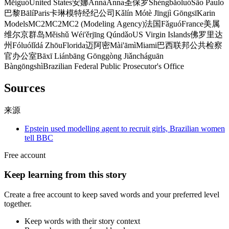
Měiguó
United States
安娜
Ānnà
Anna
圣保罗
Shèngbǎoluó
São Paulo
巴黎
Bālí
Paris
卡琳模特经纪公司
Kǎlín Mótè Jīngjì Gōngsī
Karin
Models
MC2
MC2
MC2 (Modeling Agency)
法国
Fǎguó
France
美属
维尔京群岛
Měishǔ Wéi'ěrjīng Qúndǎo
US Virgin Islands
佛罗里达
州
Fóluólǐdá Zhōu
Florida
迈阿密
Mài'āmì
Miami
巴西联邦公共检察
官办公室
Bāxī Liánbāng Gōnggòng Jiǎncháguān
Bàngōngshì
Brazilian Federal Public Prosecutor's Office
Sources
来源
Epstein used modelling agent to recruit girls, Brazilian women
tell BBC
Free account
Keep learning from this story
Create a free account to keep saved words and your preferred level
together.
Keep words with their story context