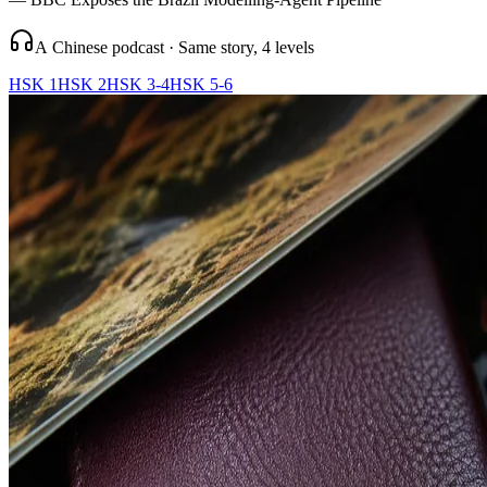
A Chinese podcast · Same story, 4 levels
HSK 1
HSK 2
HSK 3-4
HSK 5-6