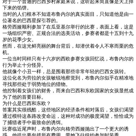
对于
一个
普通
的
巴西
乡村
家庭
来说
，
这
听起来
简直
像是
天上
掉
下来
的
馅饼
。
当时
的
人们
根本
不知道
布
鲁
内
尔
的
真实
面目
，
只
知道
他是
由
一
位
著名
的
巴西
星
探
引荐
的
。
格
劳
西
娅
顺利
参加
了
在
瓜
亚
基尔
举行
的
比赛
，
表面上
看
，
这
是
一
场
组织
严密
、
正规
合法
的
选
美
活动
，
参赛者
都是
十五
到
十九
岁
的
花季
少女
。
然而
，
在
这
光鲜亮丽
的
舞台
背后
，
却
潜伏着
令人
不寒而栗
的
危
机
。
一位
当时
同样
只有
十六岁
的
西欧
参
赛
女孩
回忆说
，
布
鲁
内
尔
的
行为
举止
十分
怪异
。
他
就像
个
小丑
一样
，
总是
围
着
那些
非常
年轻
的
巴西
女孩
转
。
这位
化
名为
劳
拉
的
女孩
敏锐
地
察觉到
，
布
鲁
内
尔
似乎
在
精准
地
寻找
那些
处于
弱
势
地位
的
猎物
。
他
控制
着
女孩
们
的
财务
，
而
来自
巴西
和
东欧
国家
的
女孩
显然
成
为
了
他的
首要
目标
。
为什么
是
巴西
和
东欧
？
答案
其实
很
残酷
，
这些
地区
的
经济
条件
相对
落后
，
女孩
们
渴望
通过
模特
这
条
路
改变
命运
，
这种
对
成功
的
极度
渴望
，
恰恰
成为
了
捕
猎
者
手中
最
致命
的
诱饵
。
比赛
临近
尾声
时
，
布
鲁
内
尔
向
格
劳
西
娅
抛
出了
一个
更大
的
诱
惑
，
他
提出
要
包揽
所有
费用
，
带
她
飞
往
纽约
参加
时装
秀
。