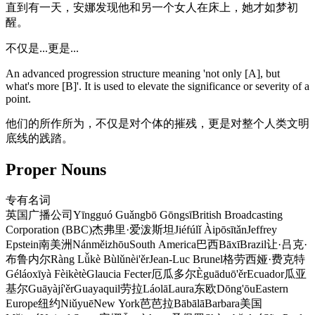
直到有一天，安娜发现他和另一个女人在床上，她才如梦初
醒。
不仅是...更是...
An advanced progression structure meaning 'not only [A], but
what's more [B]'. It is used to elevate the significance or severity of a
point.
他们的所作所为，不仅是对个体的摧残，更是对整个人类文明
底线的践踏。
Proper Nouns
专有名词
英国广播公司
Yīngguó Guǎngbō Gōngsī
British Broadcasting
Corporation (BBC)
杰弗里·爱泼斯坦
Jiéfúlǐ Àipōsītǎn
Jeffrey
Epstein
南美洲
Nánměizhōu
South America
巴西
Bāxī
Brazil
让·吕克·
布鲁内尔
Ràng Lǚkè Bùlǔnèi'ěr
Jean-Luc Brunel
格劳西娅·费克特
Géláoxīyà Fèikètè
Glaucia Fecter
厄瓜多尔
Èguāduō'ěr
Ecuador
瓜亚
基尔
Guāyàjí'ěr
Guayaquil
劳拉
Láolā
Laura
东欧
Dōng'ōu
Eastern
Europe
纽约
Niǔyuē
New York
芭芭拉
Bābālā
Barbara
美国