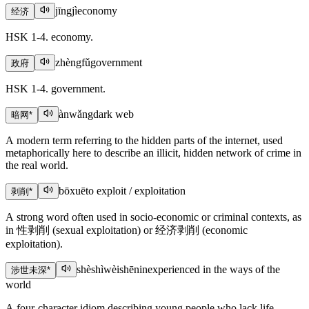
jīngjì
economy
经济
HSK 1-4. economy.
zhèngfǔ
government
政府
HSK 1-4. government.
ànwǎng
dark web
暗网
*
A modern term referring to the hidden parts of the internet, used
metaphorically here to describe an illicit, hidden network of crime in
the real world.
bōxuē
to exploit / exploitation
剥削
*
A strong word often used in socio-economic or criminal contexts, as
in 性剥削 (sexual exploitation) or 经济剥削 (economic
exploitation).
shèshìwèishēn
inexperienced in the ways of the
涉世未深
*
world
A four-character idiom describing young people who lack life