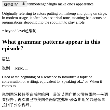
fěnmòdēngchǎng
to make one's appearance
粉墨登场
*
Originally referring to actors putting on makeup and going on stage.
In modern usage, it often has a satirical tone, meaning bad actors or
organizations stepping into the spotlight to play a role.
*
beyond level
超纲词
What grammar patterns appear in this
episode?
语法
说到 + Topic, ...
Used at the beginning of a sentence to introduce a topic of
conversation or writing, equivalent to 'Speaking of...' or 'When it
comes to...'
说到国际模特圈背后的暗网，最近英国广播公司披露的一份调
查报告，再次将已故美国金融家杰弗里·爱泼斯坦的罪恶帝国
拉回了公众视野。