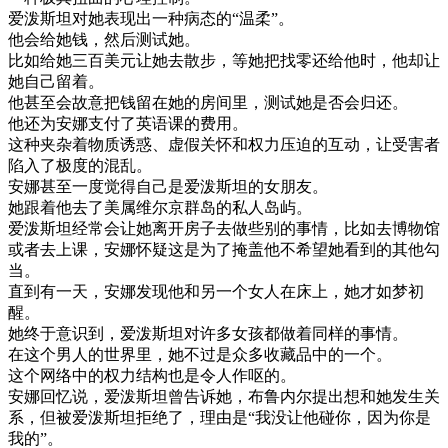
爱
泼
斯坦
对
她
表现
出
一种
病态
的
“
温柔
”
。
他
会
给
她
钱
，
然后
测试
她
。
比如
给
她
三百
美元
让
她
去
散步
，
等
她
把
找
零
还给
他
时
，
他
却
让
她
自己
留
着
。
他
甚至
会
故意
把
钱
留在
她的
房间
里
，
测试
她
是否
会
归还
。
他
还为
安娜
支付
了
英语课
的
费用
。
这种
夹杂着
物质
诱惑
、
虚假
关怀
和
权力
压迫
的
互动
，
让
受害者
陷入
了
极度
的
混乱
。
安娜
甚至
一度
觉得
自己
是
爱
泼
斯坦
的
女朋友
。
她
跟着
他
去了
美
属
维
尔
京
群岛
的
私人
岛屿
。
爱
泼
斯坦
经常
会
让
她
离开
房子
去
做
些
别的
事情
，
比如
去
博物
馆
或者
去
上课
，
安娜
怀疑
这
是
为了
掩盖
他不
希望
她
看到
的
其他
勾
当
。
直到
有
一天
，
安娜
发现
他
和
另
一个
女人
在
床上
，
她
才
如
梦
初
醒
。
她
终于
意识
到
，
爱
泼
斯坦
对
许多
女孩
都做
着
同样
的
事情
。
在
这个
男人
的
世界
里
，
她
不过
是
众多
收藏
品
中的
一个
。
这个
网络
中的
权力
结构
也是
令人
作
呕
的
。
安娜
回忆说
，
爱
泼
斯坦
曾
告诉
她
，
布
鲁
内
尔
提出
想
和
她
发生
关
系
，
但
被爱
泼
斯坦
拒绝
了
，
理由
是
“
我没
让
他
碰
你
，
因为
你是
我的
”
。