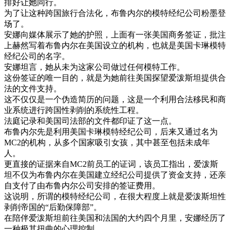
排
好
让
她
同行
。
为了
让
这种
跨国
旅行
合法化
，
布
鲁
内
尔
的
模特
经纪
公司
粉墨
登
场
了
。
安娜
向
媒体
展示
了
她的
护照
，
上面
有
一张
美国
商务
签证
，
批注
上
赫然
写
着
布
鲁
内
尔
在
美国
设立
的
机构
，
也就是
美国
卡
琳
模特
经纪
公司
的
名字
。
安娜
坦
言
，
她
从未
为
这
家
公司
做
过
任何
模特
工作
。
这
份
签证
的
唯一
目的
，
就是
为
她
前往
美国
探望
爱
泼
斯坦
提供
合
法
的
文件
支持
。
这
不仅仅是
一个
伪造
简历
的
问题
，
这
是
一个
利用
合法
移民
和
商
业
系统
进行
跨国
性
剥削
的
系统
性
工程
。
法庭
记录
和
美国
司法部
的
文件
都
印证
了
这
一点
。
布
鲁
内
尔
先是
利用
美国
卡
琳
模特
经纪
公司
，
后来
又
通过
名为
MC2
的
机构
，
从
多个
国家
吸引
女孩
，
其中
甚至
包括
未成年
人
。
更
直接
的
证据
来自
MC2
前
员工
的
证词
，
该
员工
指出
，
爱
泼
斯
坦
不仅
为
布
鲁
内
尔
在
美国
建立
经纪
公司
提供
了
资金
支持
，
还
亲
自
支付
了
由布
鲁
内
尔
公司
安排
的
签证
费用
。
这
说明
，
所谓的
模特
经纪
公司
，
在
很大程度上
就是
爱
泼
斯坦
性
剥削
帝国
的
“
后勤
保障
部
”
。
在
陪伴
爱
泼
斯坦
前往
美国
和
法国
的
大约
四
个
月
里
，
安娜
经历
了
一种
极其
扭曲
的
心理
控制
。