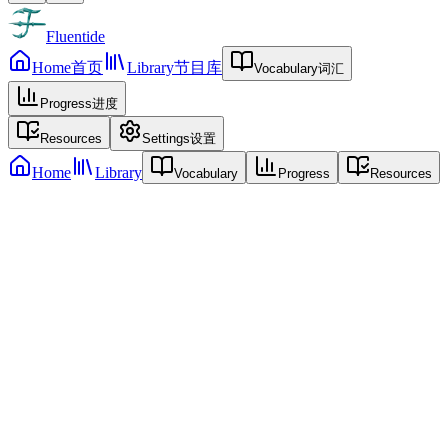
Fluentide
Home
首页
Library
节目库
Vocabulary
词汇
Progress
进度
Resources
Settings
设置
Home
Library
Vocabulary
Progress
Resources