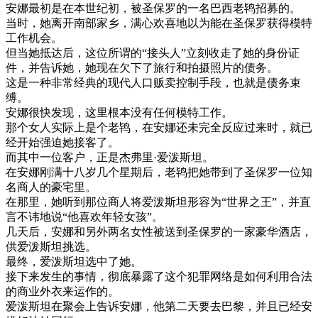
安娜
最初
是在
本
世纪
初
，
被
圣保罗
的
一名
巴西
老
鸨
招募
的
。
当时
，
她
离开
南部
家乡
，
满心欢喜
地
以为
能
在
圣保罗
获得
模特
工作
机会
。
但
当
她
抵达
后
，
这位
所谓的
“
接
头
人
”
立刻
收
走了
她的
身份
证
件
，
并
告诉
她
，
她
现在
欠下
了
旅行
和
拍摄
照片
的
债务
。
这
是
一种
非常
经典
的
现代
人口
贩卖
控制
手段
，
也就是
债务
束
缚
。
安娜
很快
发现
，
这里
根本
没有
任何
模特
工作
。
那个
女人
实际
上
是
个
老
鸨
，
在
安娜
还
未
完全
反应
过来
时
，
就
已
经
开始
强迫
她
接客
了
。
而
其中
一位
客户
，
正是
杰
弗
里
·
爱
泼
斯坦
。
在
安娜
刚
满
十八
岁
几个
星期
后
，
老
鸨
把
她
带到
了
圣保罗
一位
知
名
商人
的
豪
宅
里
。
在
那里
，
她
听到
那位
商人
将
爱
泼
斯坦
形容
为
“
世界
之
王
”
，
并
直
言不讳
地
说
“
他
喜欢
年轻
女孩
”
。
几天
后
，
安娜
和
另外
两
名
女性
被
送到
圣保罗
的
一家
豪华
酒店
，
供
爱
泼
斯坦
挑选
。
最终
，
爱
泼
斯坦
选
中
了
她
。
接
下来
发生
的
事情
，
彻底
暴露
了
这个
犯罪
网络
是
如何
利用
合法
的
商业
外衣
来
运作
的
。
爱
泼
斯坦
在
聚会
上
告诉
安娜
，
他
第二
天
要
去
巴黎
，
并且
已经
安