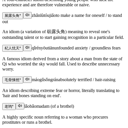
experience and are therefore vulnerable or naive.
zhǎnlùtóujiǎo
to make a name for oneself / to stand
展露头角
*
out
An idiom (a variation of 崭露头角) meaning to reveal one's
outstanding talent or to start gaining recognition in a particular field.
qǐrényōutiān
unfounded anxiety / groundless fears
杞人忧天
*
A famous idiom derived from a story about a man from the state of
Qi who worried the sky would fall. Used to describe unnecessary
worry.
máogǔsǒngrán
absolutely terrified / hair-raising
毛骨悚然
*
An idiom describing extreme fear or horror, literally translating to
'hair and bones standing on end'.
lǎobǎo
madam (of a brothel)
老鸨
*
A highly specific noun referring to a woman who procures
prostitutes or runs a brothel.