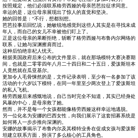
按照
规定
，
他们
必须
联系
格
劳
西
娅
的
母亲
芭
芭
拉
征求
同意
。
幸运
的是
，
这位
母亲
展现
出了
惊人
的
直觉
和
坚决
。
她的
回答
是
：
“
不行
，
想都别想
。
芭
芭
拉
事后
回忆说
，
她
敏锐
地
感觉
到
这些
人
其实是
在
寻找
未成
年
人
，
而
自己
的
女儿
不幸
被
他们
盯上
了
。
正是
这位
母亲
的
果断
拒绝
，
斩断
了
格
劳
西
娅
与
布
鲁
内
尔
网络
的
联系
，
让
她
与
深渊
擦肩而过
。
这种
后
怕
绝
非
杞
人
忧
天
。
根据
美国
政府
后来
公布
的
文件
显示
，
就在
那
场
模特
大
赛
决赛
期
间
，
也就是
二
零零
四年
八月
二十四
日
和
二十
五日
，
爱
泼
斯坦
本
人
竟然
就在
瓜
亚
基尔
。
更加
令人
毛骨悚然
的是
，
文件
记录
表明
，
至少有
一名
参加
了
该
活动
的
十六岁
以下
模特
，
在
同一
年
里
至少
两次
登上
了
爱
泼
斯坦
的
私人
飞机
。
格
劳
西
娅
后来
感慨
地
说
，
自己
当时
完全
不知道
，
其实
已经
身
处
风暴
的
中心
，
是
母亲
救
了
她
。
然而
，
并不
是
每
一个
女孩
都能
像
格
劳
西
娅
这样
幸运
地
逃脱
。
另一
位
化
名为
安娜
的
巴西
女性
，
向
我们
展示
了
这
套
招募
系统
是
如何
将
人
一步步
推向
深渊
的
。
安娜
的
故事
揭示
了
布
鲁
内
尔
及其
模特
业务
在
促成
女孩
与
爱
泼
斯
坦
建立
联系
方面
，
扮演
了
多么
核心
的
工具
角色
。