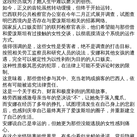
这
段
经历
成为
了
她
人生
中
难以
磨灭
的
创伤
。
如今
，
正义
的
齿轮
虽然
转动
缓慢
，
但
终于
开始
运转
。
巴西
联邦
公共
检察
官
办公
室
在
今年
二月
正式
展开
调查
，
试图
查
明
巴西
境内
是否
存在
与
爱
泼
斯坦
相关
的
招募
网络
。
国家
反
人口
贩卖
部门
的
联邦
检察
官
表示
，
他们
希望
能
与
那些
曾
和
爱
泼
斯坦
有
过
接触
的
女性
交谈
，
以
彻底
摸清
这个
系统
的
运作
方式
。
值得
强调
的是
，
这些
女性
是
受害者
，
绝不
是
调查
的
打击
目标
。
按照
相关
劳工
监察
员
和
研究
人员
的
说法
，
安娜
和
其他
女孩
的
遭
遇
，
完全
可以
被
定性
为
以
性
剥削
为
目的
的
人口
贩卖
。
这种
性质
极其
恶劣
的
犯罪
，
在
法律
上
可能
不受
诉讼
时效
的
限
制
。
这
意味
着
，
那些
曾经
参与
其中
、
充当
老
鸨
或
掮客
的
巴西
人
，
依
然
有
可能
被
追究
法律
责任
。
这
是
一个
关于
权力
、
财富
和
极度
剥削
的
黑暗
故事
。
格
劳
西
娅
感激
母亲
当年
的
坚决
说
“
不
”
，
让
她
免
于
落入
魔爪
。
而
安娜
在
经历
了
多年
的
挣扎
，
试图
理清
发生
在
自己
身上
的
悲剧
后
，
也
感到
庆幸
自己
最终
离开
了
爱
泼
斯坦
的
圈子
，
并
重新
建立
了
自己
的
生活
。
安娜
说
自己
是
幸运
的
，
但
她
更
为
那些
没能
逃脱
的
女性
感到
痛
心
。
在
这个
光怪陆离
的
世界
里
，
有
多少
看似
光
鲜
的
承诺
，
背后
隐藏