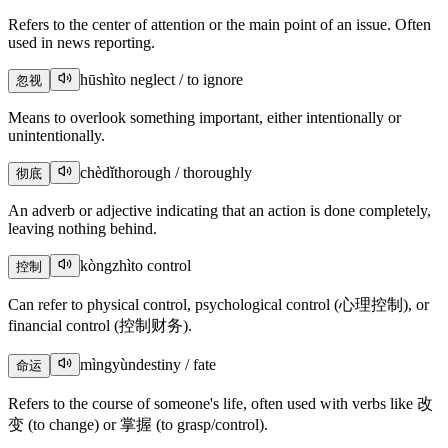
Refers to the center of attention or the main point of an issue. Often
used in news reporting.
hūshì
to neglect / to ignore
忽视
Means to overlook something important, either intentionally or
unintentionally.
chèdǐ
thorough / thoroughly
彻底
An adverb or adjective indicating that an action is done completely,
leaving nothing behind.
kòngzhì
to control
控制
Can refer to physical control, psychological control (心理控制), or
financial control (控制财务).
mìngyùn
destiny / fate
命运
Refers to the course of someone's life, often used with verbs like 改
变 (to change) or 掌握 (to grasp/control).