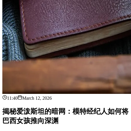
11:40
March 12, 2026
揭
秘
爱
泼
斯
坦
的
暗
网
：
模
特
经
纪
人
如
何
将
巴
西
女
孩
推
向
深
渊