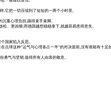
地
,
一
脸
难以
置信
。
样
,
它
把
一切
压缩
到了
短短
的
一
两
个
小时
里
。
的
沉重
心理
负担
,
踢得
束手
束
脚
。
放松
、
更
凶狠
;
而
德国
越
想
稳
稳
拿下
,
就
越
容易
患得患失
。
整个
国家
陷入
反
思
。
是
在
点
球
这种
"
运气
与
心理
各
占
一半
"
的
对决
面前
,
没有
谁能
有
十足
份
勇气
与
坚韧
,
值得
所有
人
由衷
的
敬意
。