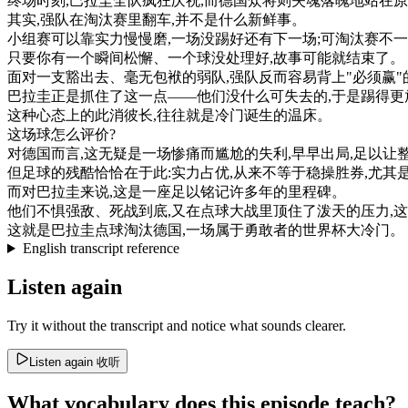
终
场
时刻
,
巴拉圭
全
队
疯狂
庆祝
,
而
德国
众
将
则
失魂落魄
地
站在
原
其实
,
强
队
在
淘汰
赛
里
翻
车
,
并不
是
什么
新鲜
事
。
小组
赛
可以
靠
实力
慢慢
磨
,
一
场
没
踢好
还有
下
一
场
;
可
淘汰
赛
不
一
只要
你有
一个
瞬间
松懈
、
一个
球
没
处理
好
,
故事
可能
就
结束
了
。
面对
一支
豁出去
、
毫无
包袱
的
弱
队
,
强
队
反而
容易
背上
"
必须
赢
"
巴拉圭
正是
抓住
了
这
一点
—
—
他们
没什么
可
失去
的
,
于是
踢得
更
这种
心态
上
的
此
消
彼
长
,
往往
就是
冷门
诞生
的
温床
。
这
场
球
怎么
评价
?
对
德国
而言
,
这
无疑是
一
场
惨
痛
而
尴尬
的
失利
,
早早
出局
,
足以
让
但
足球
的
残酷
恰恰
在于
此
:
实力
占
优
,
从来
不
等于
稳操胜券
,
尤其
而
对
巴拉圭
来说
,
这
是
一座
足以
铭
记
许多
年
的
里程碑
。
他们
不惧
强敌
、
死
战
到底
,
又在
点
球
大战
里
顶住
了
泼
天
的
压力
,
这
这
就是
巴拉圭
点
球
淘汰
德国
,
一
场
属于
勇敢
者
的
世界
杯
大
冷门
。
English transcript reference
Listen again
Try it without the transcript and notice what sounds clearer.
Listen again
收听
What vocabulary does this episode teach?