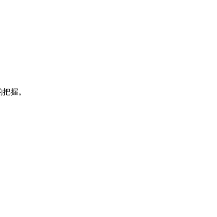
的
把握
。