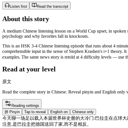
Listen first
Read the transcript
About this story
A medium Chinese listening lesson on a World Cup upset, in spoken st
psychology and why favorites fall in knockouts.
This is an HSK 3-4 Chinese listening episode that runs about 4 minutes
comprehensible input in the sense of Stephen Krashen's i+1 theor
examples. The same news story is retold at 4 difficulty levels — use the
Read at your level
原文
Read the complete story in Chinese. Reveal pinyin and English only
Reading settings
拼
Pinyin
Tap to reveal
English on
Chinese only
今天
聊
一
场
足以
载入
本届
世界
杯
史册
的
大
冷门
:
巴拉圭
在
点
球
大
注意
,
是
巴拉圭
把
德国
送
回
了
家
,
而不是
相反
。