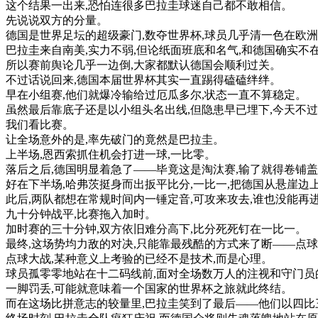
这个
结果
一
出来
,
恐怕
连
很多
巴拉圭
球迷
自己
都
不敢
相信
。
先
说
说
双方
的
分量
。
德国
是
世界
足
坛
的
超级
豪
门
,
数
夺
世界
杯
,
球员
几乎
清一色
在
欧洲
巴拉圭
来自
南美
,
实力
不弱
,
但
论
纸
面
班底
和
名气
,
和
德国
确实
不
所以
赛
前
舆论
几乎
一边
倒
,
大家
都
默认
德国
会
顺利
过关
。
不过
话说
回来
,
德国
本届
世界
杯
其实
一直
踢得
磕
磕
绊
绊
。
早在
小组
赛
,
他们
就
爆
冷
输给
过
厄瓜多尔
,
状态
一直
不算
稳定
。
虽然
最后
靠
底子
还是
以
小组
头
名
出
线
,
但
隐患
早已
埋下
,
今天
不过
我们
看
比赛
。
让
全
场
意外
的是
,
率先
破
门
的
竟然是
巴拉圭
。
上
半场
,
恩
西
索
抓住
机会
打进
一球
,
一
比
零
。
落后
之后
,
德国
明显
着急
了
—
—
毕竟
这
是
淘汰
赛
,
输了
就得
卷铺盖
好
在
下
半场
,
哈
弗
茨
挺身而出
扳
平
比分
,
一
比
一
,
把
德国
从
悬崖
边
此后
,
两队
都想
在
常规
时间
内
一
锤
定
音
,
可
攻来攻去
,
谁
也没
能
再
九十
分钟
战
平
,
比赛
拖
入
加
时
。
加
时
赛
的
三十
分钟
,
双方
依旧
难分高下
,
比分
死死
钉在
一
比
一
。
最终
,
这
场
势
均
力
敌
的
对决
,
只能
靠
最
残酷
的
方式
来
了
断
—
—
点
球
点
球
大战
,
某种
意义
上
考验
的
已经
不是
技术
,
而是
心理
。
球员
孤零零
地
站在
十二
码
线
前
,
面对
全
场
数
万人
的
注视
和
守门员
一脚
罚
丢
,
可能
就
意味
着
一个
国家
的
世界
杯
之
旅
就此
终结
。
而
在
这
场
比拼
意志
的
较量
里
,
巴拉圭
笑
到了
最后
—
—
他们
以
四
比