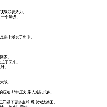
顶
级
联
赛
效力
。
在
一个
量
级
。
是
集中
爆发
了
出来
。
回家
。
上
拉了
回来
。
进
球
。
大战
。
的
压迫
,
那种
压力
,
常人
难以
想象
。
三
罚进
了
更多
点
球
,
爆
冷
淘汰
德国
。