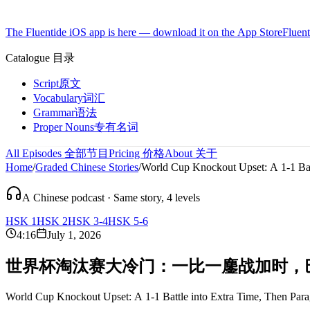
The Fluentide iOS app is here — download it on the App Store
Fluent
Catalogue
目录
Script
原文
Vocabulary
词汇
Grammar
语法
Proper Nouns
专有名词
All Episodes
全部节目
Pricing
价格
About
关于
Home
/
Graded Chinese Stories
/
World Cup Knockout Upset: A 1-1 Batt
A Chinese podcast · Same story, 4 levels
HSK 1
HSK 2
HSK 3-4
HSK 5-6
4:16
July 1, 2026
世
界
杯
淘
汰
赛
大
冷
门
：
一
比
一
鏖
战
加
时
，
World Cup Knockout Upset: A 1-1 Battle into Extra Time, Then Par