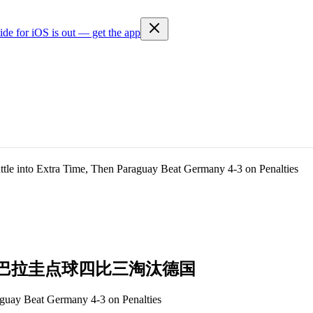
ide for iOS is out — get the app
le into Extra Time, Then Paraguay Beat Germany 4-3 on Penalties
巴
拉
圭
点
球
四
比
三
淘
汰
德
国
aguay Beat Germany 4-3 on Penalties