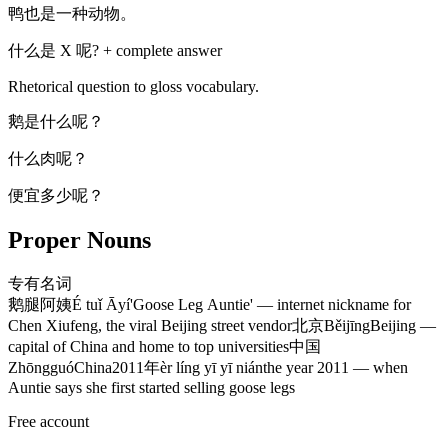
鸭也是一种动物。
什么是 X 呢? + complete answer
Rhetorical question to gloss vocabulary.
鹅是什么呢？
什么肉呢？
便宜多少呢？
Proper Nouns
专有名词
鹅腿阿姨
É tuǐ Āyí
'Goose Leg Auntie' — internet nickname for
Chen Xiufeng, the viral Beijing street vendor
北京
Běijīng
Beijing —
capital of China and home to top universities
中国
Zhōngguó
China
2011年
èr líng yī yī nián
the year 2011 — when
Auntie says she first started selling goose legs
Free account