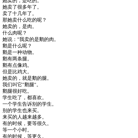
她
卖
的
，
是
吃
的
。
她
卖
了
很多
年
了
。
卖
了
十
几年
了
。
那
她
卖
什么
吃
的
呢
？
她
卖
的
，
是
肉
。
什么
肉
呢
？
她
说
：
"
我
卖
的是
鹅
的
肉
。
鹅
是
什么
呢
？
鹅
是
一种
动物
。
鹅
有
两
条
腿
。
鹅
有点
像
鸡
。
但是
比
鸡
大
。
她
卖
的
，
就是
鹅
的
腿
。
我们
叫
它
"
鹅
腿
"
。
鹅
腿
很好
吃
。
学生
吃了
，
都
喜欢
。
一个
学生
告诉
别的
学生
。
别的
学生
也来
买
。
来
买
的
人
越来越
多
。
有
的
时候
，
要
等
很久
。
等
一个
小时
。
有
的
时候
，
等
更
久
。