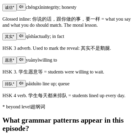
chéngxìn
integrity; honesty
诚信
*
Glossed inline: 你说的话，跟你做的事，要一样 = what you say
and what you do should match. The moral lesson.
qíshí
actually; in fact
其实
*
HSK 3 adverb. Used to mark the reveal: 其实不是鹅腿.
yuànyì
willing to
愿意
*
HSK 3. 学生愿意等 = students were willing to wait.
páiduì
to line up; queue
排队
*
HSK 4 verb. 学生每天都来排队 = students lined up every day.
*
beyond level
超纲词
What grammar patterns appear in this
episode?