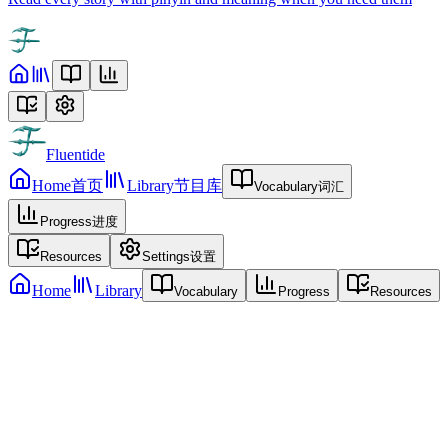
Fluentide
Home
首页
Library
节目库
Vocabulary
词汇
Progress
进度
Resources
Settings
设置
Home
Library
Vocabulary
Progress
Resources