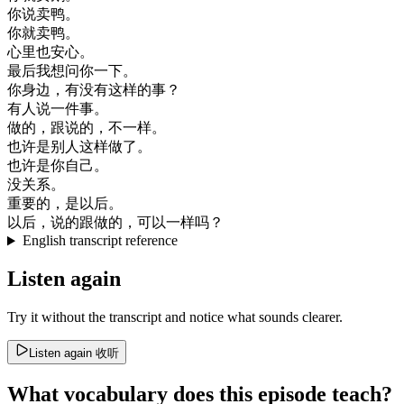
你
说
卖
鸭
。
你
就
卖
鸭
。
心里
也
安心
。
最后
我想
问
你
一下
。
你
身边
，
有
没有
这样
的
事
？
有人
说
一件事
。
做的
，
跟
说的
，
不
一样
。
也许
是
别人
这样
做了
。
也许
是
你
自己
。
没关系
。
重要
的
，
是
以后
。
以后
，
说的
跟
做的
，
可以
一样
吗
？
English transcript reference
Listen again
Try it without the transcript and notice what sounds clearer.
Listen again
收听
What vocabulary does this episode teach?