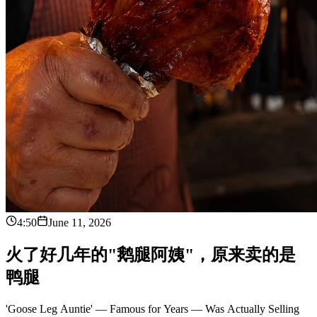
4:50
June 11, 2026
火
了
好
几
年
的
"
鹅
腿
阿
姨
"
，
原
来
卖
的
是
鸭
腿
'Goose Leg Auntie' — Famous for Years — Was Actually Selling