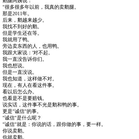
鹅
腿
阿姨
说
：
"
很多
很多
年
以前
，
我
真的
卖
鹅
腿
。
那是
2011
年
。
后来
，
鹅
越来越
少
。
我
找不到
好的
鹅
。
但是
学生
还
在
等
。
我
就用
了
鸭
。
旁边
卖东西
的
人
，
也
用
鸭
。
我
跟
大家
说
：
'
对不起
。
我
一直
没
告诉
你们
。
我也
想说
。
但是
一直
没说
。
我也
知道
，
这样
做
不对
。
现在
，
有人
在
看
这
件
事
。
看
以后
怎么
办
。
也
看
是不是
要
赔
钱
。
说
实话
，
这
件
事
不光是
鹅
和
鸭
的
事
。
更是
"
诚信
"
的
事
。
"
诚信
"
是
什么
呢
？
"
诚信
"
就是
：
你
说
的话
，
跟
你
做的
事
，
要
一样
。
你
说
卖
鹅
。
你
就
卖
鹅
。