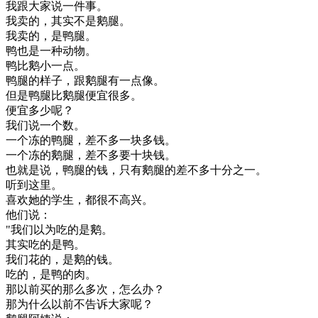
我
跟
大家
说
一件事
。
我
卖
的
，
其实
不是
鹅
腿
。
我
卖
的
，
是
鸭
腿
。
鸭
也是
一种
动物
。
鸭
比
鹅
小
一点
。
鸭
腿
的
样子
，
跟
鹅
腿
有
一点
像
。
但是
鸭
腿
比
鹅
腿
便宜
很多
。
便宜
多少
呢
？
我们
说
一个
数
。
一个
冻
的
鸭
腿
，
差不多
一块
多
钱
。
一个
冻
的
鹅
腿
，
差不多
要
十块钱
。
也就是说
，
鸭
腿
的
钱
，
只有
鹅
腿
的
差不多
十分
之一
。
听到
这里
。
喜欢
她的
学生
，
都很
不
高兴
。
他们
说
：
"
我们
以为
吃
的是
鹅
。
其实
吃
的是
鸭
。
我们
花
的
，
是
鹅
的
钱
。
吃
的
，
是
鸭
的
肉
。
那
以前
买
的
那么
多次
，
怎么
办
？
那
为什么
以前
不
告诉
大家
呢
？