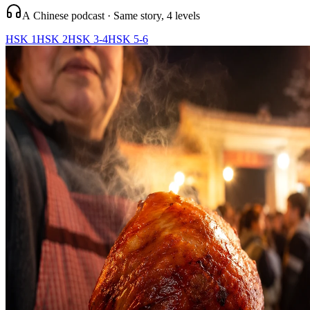
A Chinese podcast · Same story, 4 levels
HSK 1
HSK 2
HSK 3-4
HSK 5-6