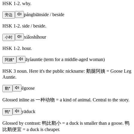
HSK 1-2. why.
pángbiān
side / beside
旁边
HSK 1-2. side / beside.
xiǎoshí
hour
小时
HSK 1-2. hour.
āyí
auntie (term for a middle-aged woman)
阿姨
*
HSK 3 noun. Here it's the public nickname: 鹅腿阿姨 = Goose Leg
Auntie.
é
goose
鹅
*
Glossed inline as 一种动物 = a kind of animal. Central to the story.
yā
duck
鸭
*
Glossed by contrast: 鸭比鹅小 = a duck is smaller than a goose. 鸭
比鹅便宜 = a duck is cheaper.