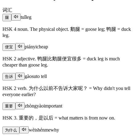
词汇
tuǐ
leg
腿
HSK 4 noun. The physical object. 鹅腿 = goose leg; 鸭腿 = duck
leg.
piányi
cheap
便宜
HSK 2 adjective. 鸭腿比鹅腿便宜很多 = duck leg is much
cheaper than goose leg.
gàosu
to tell
告诉
HSK 2 verb. 为什么以前不告诉大家呢？ = Why didn't you tell
everyone earlier?
zhòngyào
important
重要
HSK 3. 重要的，是以后 = what matters is from now on.
wèishénme
why
为什么