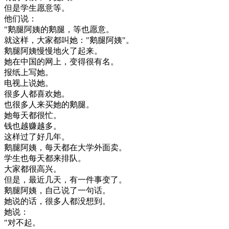
但是
学生
愿意
等
。
他们
说
：
"
鹅
腿
阿姨
的
鹅
腿
，
等
也
愿意
。
就
这样
，
大家
都
叫
她
：
"
鹅
腿
阿姨
"
。
鹅
腿
阿姨
慢慢地
火
了
起来
。
她在
中国
的
网上
，
变得
很有
名
。
报纸
上
写
她
。
电视
上
说
她
。
很多
人
都
喜欢
她
。
也
很多
人
来
买
她的
鹅
腿
。
她
每天
都很
忙
。
钱
也
越
赚
越
多
。
这样
过
了
好几
年
。
鹅
腿
阿姨
，
每天
都在
大学
外面
卖
。
学生
也
每天
都
来
排队
。
大家
都很
高兴
。
但是
，
最近
几天
，
有
一件事
变
了
。
鹅
腿
阿姨
，
自己
说
了
一句
话
。
她
说
的话
，
很多
人
都
没想到
。
她
说
：
"
对不起
。