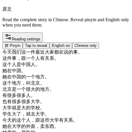
原文
Read the complete story in Chinese. Reveal pinyin and English only
when you need them.
Reading settings
拼
Pinyin
Tap to reveal
English on
Chinese only
今天
我们
说
一件
最近
大家
都在
说的
事
。
这
件
事
，
跟
一个
人
有
关系
。
这个
人
是
中国人
。
她在
中国
。
她在
中国
的
一个
地方
。
这个
地方
，
叫
北京
。
北京
是
一个
很大
的
地方
。
有
很多
很多
人
。
也有
很多
很多
大学
。
大学
就是
大
的
学校
。
学生
大
了
，
就去
大学
。
今天
的
这个
人
，
跟
这些
大学
有
关系
。
她在
大学
的
外面
，
卖东西
。