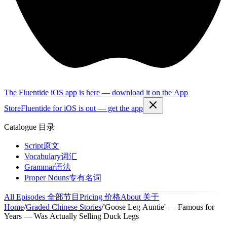
The Fluentide iOS app is here — download it on the App
Store
Fluentide for iOS is out — get the app
Catalogue
目录
Script
原文
Vocabulary
词汇
Grammar
语法
Proper Nouns
专有名词
All Episodes
全部节目
Pricing
价格
About
关于
Home
/
Graded Chinese Stories
/
'Goose Leg Auntie' — Famous for
Years — Was Actually Selling Duck Legs