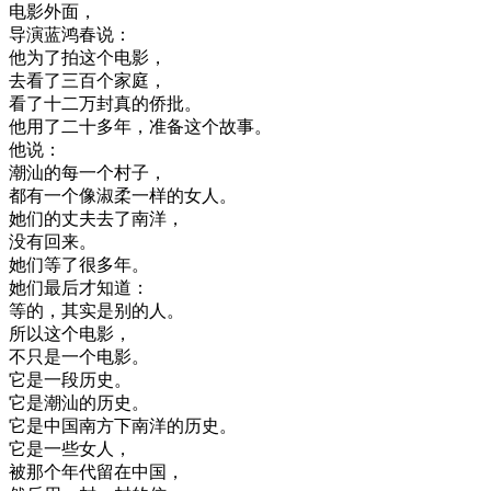
电影
外面
，
导演
蓝
鸿
春
说
：
他
为了
拍
这个
电影
，
去
看了
三百
个
家庭
，
看了
十二
万
封
真的
侨
批
。
他用
了
二
十多年
，
准备
这个
故事
。
他
说
：
潮
汕
的
每
一个
村子
，
都有
一个
像
淑
柔
一样
的
女人
。
她们
的
丈夫
去了
南洋
，
没有
回来
。
她们
等
了
很多
年
。
她们
最后
才
知道
：
等
的
，
其实是
别的
人
。
所以
这个
电影
，
不只是
一个
电影
。
它是
一段
历史
。
它是
潮
汕
的
历史
。
它是
中国
南方
下
南洋
的
历史
。
它是
一些
女人
，
被
那个
年代
留在
中国
，