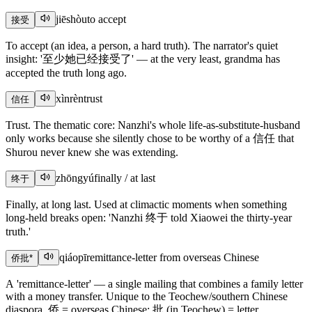
jiēshòu
to accept
接受
To accept (an idea, a person, a hard truth). The narrator's quiet
insight: '至少她已经接受了' — at the very least, grandma has
accepted the truth long ago.
xìnrèn
trust
信任
Trust. The thematic core: Nanzhi's whole life-as-substitute-husband
only works because she silently chose to be worthy of a 信任 that
Shurou never knew she was extending.
zhōngyú
finally / at last
终于
Finally, at long last. Used at climactic moments when something
long-held breaks open: 'Nanzhi 终于 told Xiaowei the thirty-year
truth.'
qiáopī
remittance-letter from overseas Chinese
侨批
*
A 'remittance-letter' — a single mailing that combines a family letter
with a money transfer. Unique to the Teochew/southern Chinese
diaspora. 侨 = overseas Chinese; 批 (in Teochew) = letter.