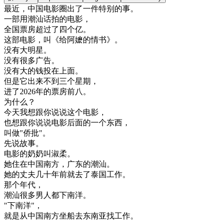
最近
，
中国
电影
圈
出了
一件
特别
的
事
。
一部
用
潮
汕
话
拍的
电影
，
全国
票房
超过
了
四
个
亿
。
这
部
电影
，
叫
《
给
阿嬷
的
情书
》
。
没有
大
明星
。
没有
很多
广告
。
没有
大
的
钱
投
在
上面
。
但是
它
出来
不到
三
个
星期
，
进
了
2026
年
的
票房
前
八
。
为什么
？
今天
我想
跟
你
说
说
这个
电影
，
也想
跟
你
说
说
电影
后面
的
一个
东西
，
叫做
"
侨
批
"
。
先
说
故事
。
电影
的
奶奶
叫
淑
柔
。
她
住在
中国
南方
，
广东
的
潮
汕
。
她的
丈夫
几十年
前
就
去了
泰国
工作
。
那个
年代
，
潮
汕
很多
男人
都
下
南洋
。
"
下
南洋
"
，
就是
从
中国
南方
坐船去
东南
亚
找工作
。