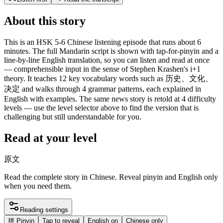
About this story
This is an HSK 5-6 Chinese listening episode that runs about 6
minutes. The full Mandarin script is shown with tap-for-pinyin and a
line-by-line English translation, so you can listen and read at once
— comprehensible input in the sense of Stephen Krashen's i+1
theory. It teaches 12 key vocabulary words such as 历史、文化、
决定 and walks through 4 grammar patterns, each explained in
English with examples. The same news story is retold at 4 difficulty
levels — use the level selector above to find the version that is
challenging but still understandable for you.
Read at your level
原文
Read the complete story in Chinese. Reveal pinyin and English only
when you need them.
Reading settings
拼
Pinyin
Tap to reveal
English on
Chinese only