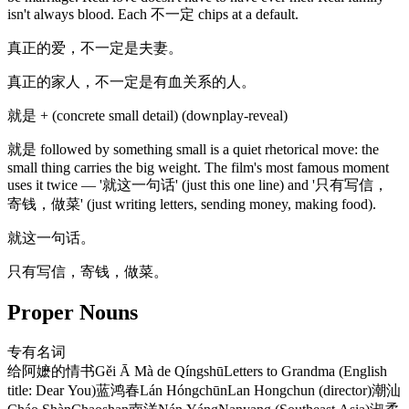
isn't always blood. Each 不一定 chips at a default.
真正的爱，不一定是夫妻。
真正的家人，不一定是有血关系的人。
就是 + (concrete small detail) (downplay-reveal)
就是 followed by something small is a quiet rhetorical move: the
small thing carries the big weight. The film's most famous moment
uses it twice — '就这一句话' (just this one line) and '只有写信，
寄钱，做菜' (just writing letters, sending money, making food).
就这一句话。
只有写信，寄钱，做菜。
Proper Nouns
专有名词
给阿嬷的情书
Gěi Ā Mà de Qíngshū
Letters to Grandma (English
title: Dear You)
蓝鸿春
Lán Hóngchūn
Lan Hongchun (director)
潮汕