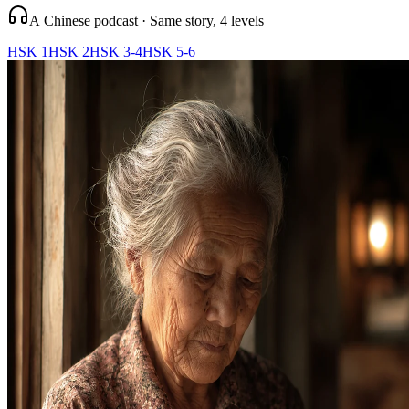
A Chinese podcast · Same story, 4 levels
HSK 1
HSK 2
HSK 3-4
HSK 5-6