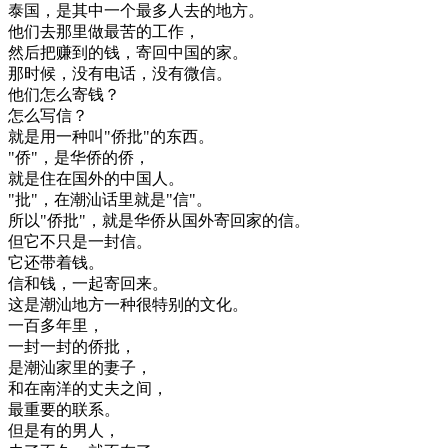
泰国
，
是
其中
一个
最多
人去
的
地方
。
他们
去
那里
做
最
苦
的
工作
，
然后
把
赚
到
的
钱
，
寄回
中国
的
家
。
那
时候
，
没有
电话
，
没有
微
信
。
他们
怎么
寄
钱
？
怎么
写信
？
就是
用
一种
叫
"
侨
批
"
的
东西
。
"
侨
"
，
是
华侨
的
侨
，
就是
住在
国外
的
中国人
。
"
批
"
，
在
潮
汕
话
里
就是
"
信
"
。
所以
"
侨
批
"
，
就是
华侨
从
国外
寄回
家
的
信
。
但
它
不只是
一封信
。
它
还带
着
钱
。
信和
钱
，
一起
寄回
来
。
这
是
潮
汕
地方
一种
很
特别
的
文化
。
一百
多年
里
，
一封
一封
的
侨
批
，
是
潮
汕
家里
的
妻子
，
和
在
南洋
的
丈夫
之间
，
最
重要
的
联系
。
但是
有
的
男人
，