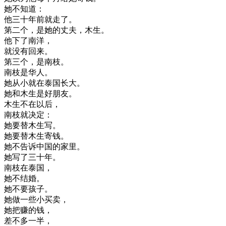
她
不知道
：
他
三十
年前
就
走了
。
第二个
，
是
她的
丈夫
，
木
生
。
他
下了
南洋
，
就
没有
回来
。
第三个
，
是
南
枝
。
南
枝
是
华人
。
她
从小就
在
泰国
长大
。
她
和
木
生
是
好朋友
。
木
生
不在
以后
，
南
枝
就
决定
：
她
要
替
木
生
写
。
她
要
替
木
生
寄
钱
。
她不
告诉
中国
的
家里
。
她
写
了
三十
年
。
南
枝
在
泰国
，
她不
结婚
。
她
不要
孩子
。
她
做
一些
小
买卖
，
她
把
赚
的
钱
，
差不多
一半
，