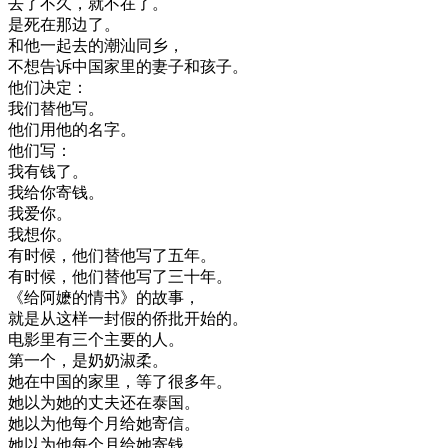
去了
不久
，
就不
在
了
。
是
死
在
那边
了
。
和
他
一起去
的
潮
汕
同
乡
，
不想
告诉
中国
家里
的
妻子
和
孩子
。
他们
决定
：
我们
替
他
写
。
他们
用
他的
名字
。
他们
写
：
我有
钱
了
。
我
给
你
寄
钱
。
我爱你
。
我想
你
。
有
时候
，
他们
替
他
写
了
五年
。
有
时候
，
他们
替
他
写
了
三十
年
。
《
给
阿嬷
的
情书
》
的
故事
，
就是
从
这样
一封
假的
侨
批
开始
的
。
电影
里
有三
个
主要
的
人
。
第
一个
，
是
奶奶
淑
柔
。
她在
中国
的
家里
，
等
了
很多
年
。
她
以为
她的
丈夫
还
在
泰国
。
她
以为
他
每
个
月
给
她
寄信
。
她
以为
他
每
个
月
给
她
寄
钱
。