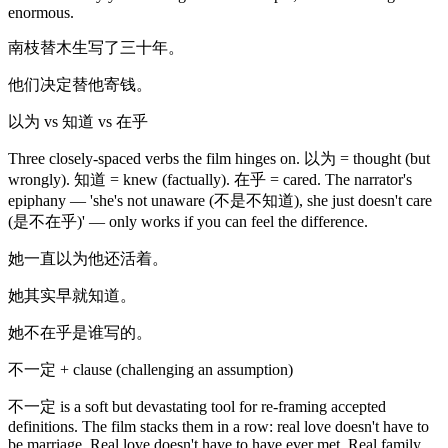
enormous.
南枝替木生写了三十年。
他们决定替他寄钱。
以为 vs 知道 vs 在乎
Three closely-spaced verbs the film hinges on. 以为 = thought (but
wrongly). 知道 = knew (factually). 在乎 = cared. The narrator's
epiphany — 'she's not unaware (不是不知道), she just doesn't care
(是不在乎)' — only works if you can feel the difference.
她一直以为他还活着。
她其实早就知道。
她不在乎是谁写的。
不一定 + clause (challenging an assumption)
不一定 is a soft but devastating tool for re-framing accepted
definitions. The film stacks them in a row: real love doesn't have to
be marriage. Real love doesn't have to have ever met. Real family