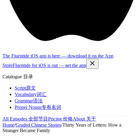
The Fluentide iOS app is here — download it on the App
Store
Fluentide for iOS is out — get the app
Catalogue
目录
Script
原文
Vocabulary
词汇
Grammar
语法
Proper Nouns
专有名词
All Episodes
全部节目
Pricing
价格
About
关于
Home
/
Graded Chinese Stories
/
Thirty Years of Letters: How a
Stranger Became Family