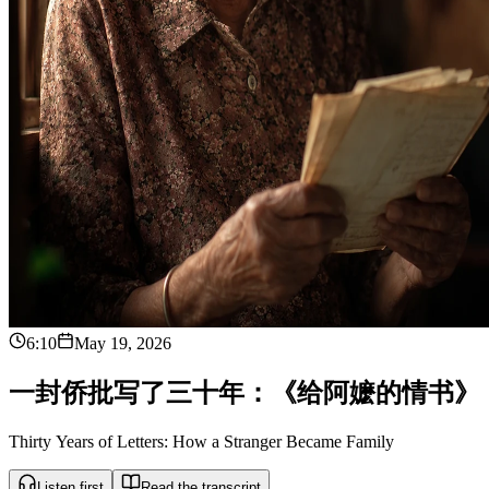
6:10
May 19, 2026
一
封
侨
批
写
了
三
十
年
：
《
给
阿
嬷
的
情
书
》
Thirty Years of Letters: How a Stranger Became Family
Listen first
Read the transcript