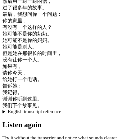
然后
用
一封
一封
的
信
，
过
了
很多
年
的
故事
。
最后
，
我想
问
你
一个
问题
：
你的
家里
，
有
没有
一个
这样
的
人
？
她
可能
不是
你的
奶奶
。
她
可能
不是
你的
妈妈
。
她
可能是
别人
。
但是
她在
那
很
长
的
时间
里
，
没有
让
你
一个
人
。
如果有
，
请
你
今天
，
给
她
打
一个
电话
。
告诉
她
：
我
记得
。
谢谢
你
听到
这里
。
我们
下
个
故事
见
。
English transcript reference
Listen again
Try it without the transcript and notice what sounds clearer.