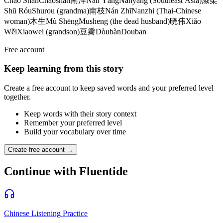
Cháo Shàn
Chaoshan
南洋
Nán Yáng
Nanyang (Southeast Asia)
淑柔
Shū Róu
Shurou (grandma)
南枝
Nán Zhī
Nanzhi (Thai-Chinese
woman)
木生
Mù Shēng
Musheng (the dead husband)
晓伟
Xiǎo
Wěi
Xiaowei (grandson)
豆瓣
Dòubàn
Douban
Free account
Keep learning from this story
Create a free account to keep saved words and your preferred level
together.
Keep words with their story context
Remember your preferred level
Build your vocabulary over time
Create free account →
Continue with Fluentide
Chinese Listening Practice