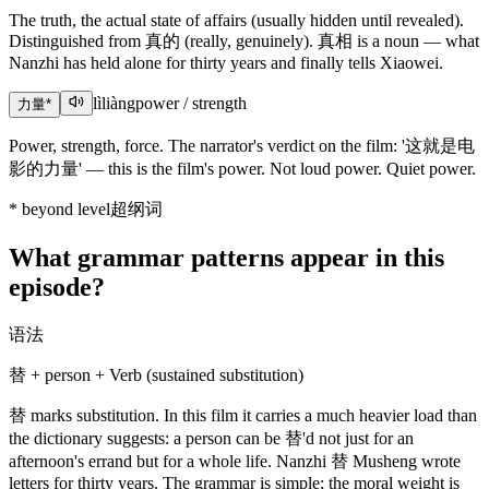
The truth, the actual state of affairs (usually hidden until revealed).
Distinguished from 真的 (really, genuinely). 真相 is a noun — what
Nanzhi has held alone for thirty years and finally tells Xiaowei.
lìliàng
power / strength
力量
*
Power, strength, force. The narrator's verdict on the film: '这就是电
影的力量' — this is the film's power. Not loud power. Quiet power.
*
beyond level
超纲词
What grammar patterns appear in this
episode?
语法
替 + person + Verb (sustained substitution)
替 marks substitution. In this film it carries a much heavier load than
the dictionary suggests: a person can be 替'd not just for an
afternoon's errand but for a whole life. Nanzhi 替 Musheng wrote
letters for thirty years. The grammar is simple; the moral weight is