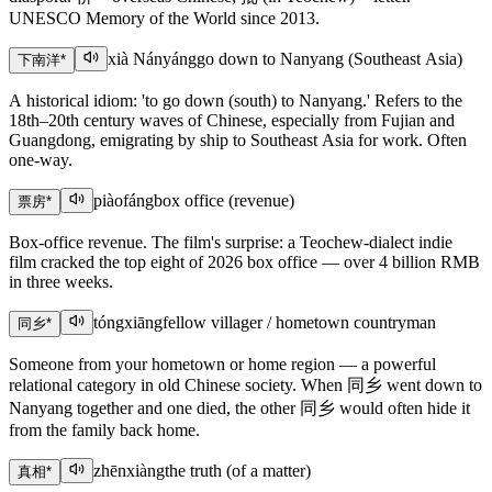
UNESCO Memory of the World since 2013.
xià Nányáng
go down to Nanyang (Southeast Asia)
下南洋
*
A historical idiom: 'to go down (south) to Nanyang.' Refers to the
18th–20th century waves of Chinese, especially from Fujian and
Guangdong, emigrating by ship to Southeast Asia for work. Often
one-way.
piàofáng
box office (revenue)
票房
*
Box-office revenue. The film's surprise: a Teochew-dialect indie
film cracked the top eight of 2026 box office — over 4 billion RMB
in three weeks.
tóngxiāng
fellow villager / hometown countryman
同乡
*
Someone from your hometown or home region — a powerful
relational category in old Chinese society. When 同乡 went down to
Nanyang together and one died, the other 同乡 would often hide it
from the family back home.
zhēnxiàng
the truth (of a matter)
真相
*