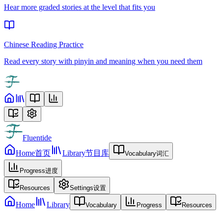
Hear more graded stories at the level that fits you
Chinese Reading Practice
Read every story with pinyin and meaning when you need them
Fluentide
Home
首页
Library
节目库
Vocabulary
词汇
Progress
进度
Resources
Settings
设置
Home
Library
Vocabulary
Progress
Resources