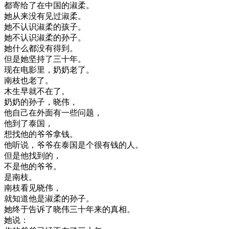
都
寄给
了
在
中国
的
淑
柔
。
她
从来没有
见过
淑
柔
。
她不
认识
淑
柔
的
孩子
。
她不
认识
淑
柔
的
孙子
。
她
什么
都没有
得到
。
但是
她
坚持
了
三十
年
。
现在
电影
里
，
奶奶
老了
。
南
枝
也
老了
。
木
生
早就
不在
了
。
奶奶
的
孙子
，
晓
伟
，
他
自己
在
外面
有
一些
问题
，
他
到了
泰国
，
想
找
他的
爷爷
拿
钱
。
他
听说
，
爷爷
在
泰国
是
个
很有
钱
的
人
。
但是
他
找到
的
，
不是
他的
爷爷
。
是
南
枝
。
南
枝
看见
晓
伟
，
就
知道
他是
淑
柔
的
孙子
。
她
终于
告诉
了
晓
伟
三十
年来
的
真相
。
她
说
：