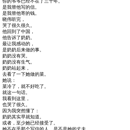
你的
爷爷
已经
不在
了
三十
年
。
是
我
替
他
写的
信
。
是
我
替
他
寄
的
钱
。
晓
伟
听
完
，
哭了
很久
很久
。
他
回到
了
中国
，
他
告诉
了
奶奶
。
最让
我
感动
的
，
是
奶奶
后来
做的
事
。
奶奶
没有
哭
。
奶奶
没有
生气
。
奶奶
站起来
，
去
看了
一下
她
做的
菜
。
她
说
：
菜
冷
了
，
就
不好
吃了
。
就
这
一句
话
。
我看到
这里
，
也
哭了
很久
。
因为
我
突然
懂了
：
奶奶
其实
早就
知道
。
或者
，
至少
她
已经
接受
了
。
她
不在乎
那个
写信
的
人
，
是不是
她的
丈夫
。