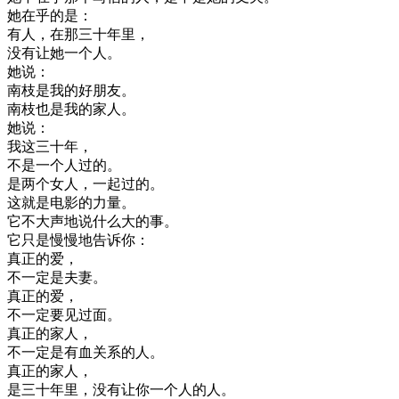
她
在乎
的是
：
有人
，
在
那
三十
年
里
，
没有
让
她
一个
人
。
她
说
：
南
枝
是
我的
好朋友
。
南
枝
也是
我的
家人
。
她
说
：
我
这
三十
年
，
不是
一个
人
过的
。
是
两
个
女人
，
一起
过的
。
这
就是
电影
的
力量
。
它
不
大声
地
说
什么
大
的
事
。
它
只是
慢慢地
告诉
你
：
真正
的
爱
，
不一定
是
夫妻
。
真正
的
爱
，
不一定
要
见过
面
。
真正
的
家人
，
不一定
是有
血
关系
的
人
。
真正
的
家人
，
是
三十
年
里
，
没有
让
你
一个
人的
人
。