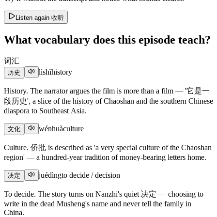
Listen again
收听
What vocabulary does this episode teach?
词汇
lìshǐ
history
历史
History. The narrator argues the film is more than a film — '它是一
段历史', a slice of the history of Chaoshan and the southern Chinese
diaspora to Southeast Asia.
wénhuà
culture
文化
Culture. 侨批 is described as 'a very special culture of the Chaoshan
region' — a hundred-year tradition of money-bearing letters home.
juédìng
to decide / decision
决定
To decide. The story turns on Nanzhi's quiet 决定 — choosing to
write in the dead Musheng's name and never tell the family in
China.