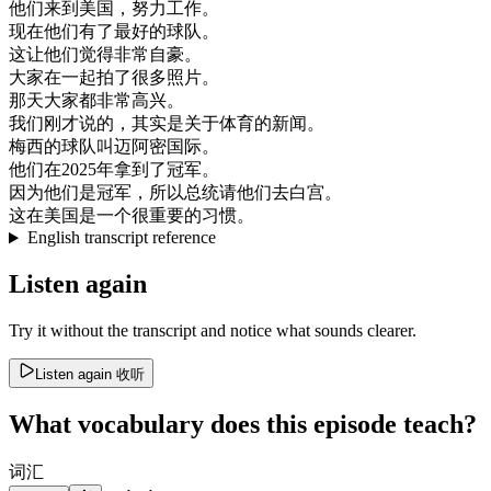
他们
来到
美国
，
努力
工作
。
现在
他们
有了
最好的
球队
。
这
让
他们
觉得
非常
自豪
。
大家
在一起
拍
了
很多
照片
。
那天
大家
都
非常
高兴
。
我们
刚才
说的
，
其实是
关于
体育
的
新闻
。
梅
西
的
球队
叫
迈阿密
国际
。
他们
在
2025
年
拿到
了
冠军
。
因为
他们
是
冠军
，
所以
总统
请
他们
去
白宫
。
这
在
美国
是
一个
很
重要
的
习惯
。
English transcript reference
Listen again
Try it without the transcript and notice what sounds clearer.
Listen again
收听
What vocabulary does this episode teach?
词汇