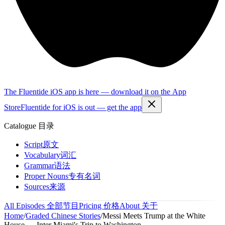
The Fluentide iOS app is here — download it on the App
Store
Fluentide for iOS is out — get the app
Catalogue
目录
Script
原文
Vocabulary
词汇
Grammar
语法
Proper Nouns
专有名词
Sources
来源
All Episodes
全部节目
Pricing
价格
About
关于
Home
/
Graded Chinese Stories
/
Messi Meets Trump at the White
House — Inter Miami's Trip to Washington