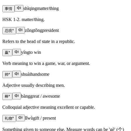
shìqing
matter/thing
事情
HSK 1-2. matter/thing.
zǒngtǒng
president
总统
*
Refers to the head of state in a republic.
yíng
to win
赢
*
Verb meaning to win a game, war, or argument.
shuài
handsome
帅
*
Adjective usually describing men.
bàng
great / awesome
棒
*
Colloquial adjective meaning excellent or capable.
lǐwù
gift / present
礼物
*
Something given to someone else. Measure words can be 'gè' (个)