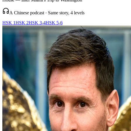
A Chinese podcast · Same story, 4 levels
HSK 1
HSK 2
HSK 3-4
HSK 5-6