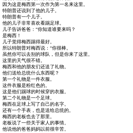
因为
这
是
梅
西
第一次
作为
第一
名
来
这里
。
特
朗
普
还说
到了
他的
儿子
。
特
朗
普
有
一个
儿子
。
他的
儿子
非常
喜欢
看
踢
足球
。
儿子
告诉
爸爸
：
“
你
知道
谁
要
来
吗
？
是
梅
西
！
儿子
觉得
梅
西
踢得
最好
。
所以
特
朗
普
对
梅
西
说
：
“
你
很
棒
。
虽然
你
可以
去
别的
球队
，
但是
你来
了
这里
。
这里
的
天气
很
不错
。
梅
西
和
他的
朋友
们
还
送
了
礼物
。
他们
送给
总统
什么东西
呢
？
第
一个
礼物
是
一件
衣服
。
这
件
衣服
是
粉红
色
的
。
这
是
他们
踢球
的
时候
穿的
衣服
。
第二个
礼物
是
一个
足球
。
梅
西
在
足球
上
写
了
自己
的
名字
。
还有
一个
手表
，
也是
送给
总统
的
。
梅
西
的
老板
也
去了
那里
。
老板
说
了
一些
关于
家人
的
事情
。
他
说
他的
爸爸
妈妈
以前
很
辛苦
。