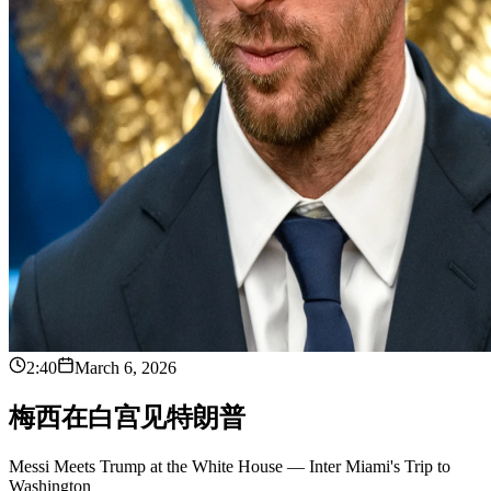
2:40
March 6, 2026
梅
西
在
白
宫
见
特
朗
普
Messi Meets Trump at the White House — Inter Miami's Trip to
Washington