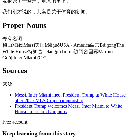
老板说了一些关于家人的事情。
我们刚才说的，其实是关于体育的新闻。
Proper Nouns
专有名词
梅西
Méixī
Messi
美国
Měiguó
USA / America
白宫
Báigōng
The
White House
特朗普
Tèlǎngpǔ
Trump
迈阿密国际
Mài'āmì
Guójì
Inter Miami (CF)
Sources
来源
Messi, Inter Miami meet President Trump at White House
after 2025 MLS Cup championship
President Trump welcomes Messi, Inter Miami to White
House to honor champions
Free account
Keep learning from this story