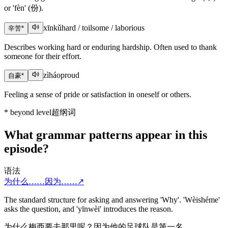
or 'fèn' (份).
xīnkǔ
hard / toilsome / laborious
辛苦
*
Describes working hard or enduring hardship. Often used to thank
someone for their effort.
zìháo
proud
自豪
*
Feeling a sense of pride or satisfaction in oneself or others.
*
beyond level
超纲词
What grammar patterns appear in this
episode?
语法
为什么……因为……
↗
The standard structure for asking and answering 'Why'. 'Wèishéme'
asks the question, and 'yīnwèi' introduces the reason.
为什么梅西要去那里呢？因为他的足球队是第一名。