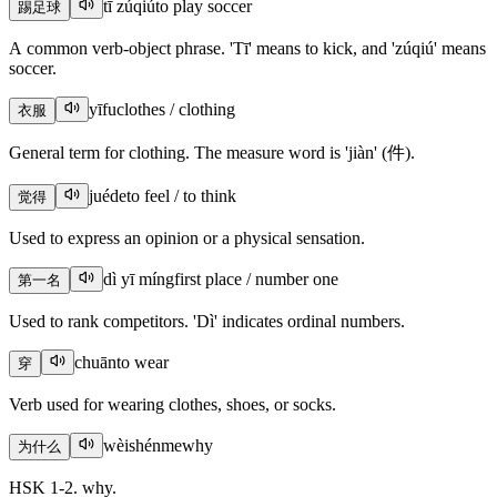
tī zúqiú
to play soccer
踢足球
A common verb-object phrase. 'Tī' means to kick, and 'zúqiú' means
soccer.
yīfu
clothes / clothing
衣服
General term for clothing. The measure word is 'jiàn' (件).
juéde
to feel / to think
觉得
Used to express an opinion or a physical sensation.
dì yī míng
first place / number one
第一名
Used to rank competitors. 'Dì' indicates ordinal numbers.
chuān
to wear
穿
Verb used for wearing clothes, shoes, or socks.
wèishénme
why
为什么
HSK 1-2. why.