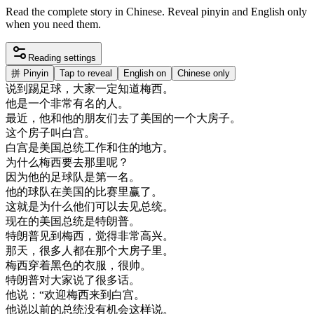
Read the complete story in Chinese. Reveal pinyin and English only
when you need them.
Reading settings
拼
Pinyin
Tap to reveal
English on
Chinese only
说
到
踢
足球
，
大家
一定
知道
梅
西
。
他是
一个
非常
有名
的
人
。
最近
，
他
和
他的
朋友
们
去了
美国
的
一个
大
房子
。
这个
房子
叫
白宫
。
白宫
是
美国
总统
工作
和
住
的
地方
。
为什么
梅
西
要
去
那里
呢
？
因为
他的
足球
队
是
第一
名
。
他的
球队
在
美国
的
比赛
里
赢了
。
这
就是
为什么
他们
可以
去
见
总统
。
现在
的
美国
总统
是
特
朗
普
。
特
朗
普
见到
梅
西
，
觉得
非常
高兴
。
那天
，
很多
人
都在
那个
大
房子
里
。
梅
西
穿着
黑色
的
衣服
，
很
帅
。
特
朗
普
对
大家
说
了
很多
话
。
他
说
：
“
欢迎
梅
西
来到
白宫
。
他
说
以前
的
总统
没有
机会
这样
说
。