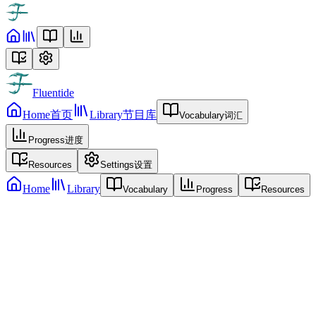
Fluentide
Home
首页
Library
节目库
Vocabulary
词汇
Progress
进度
Resources
Settings
设置
Home
Library
Vocabulary
Progress
Resources