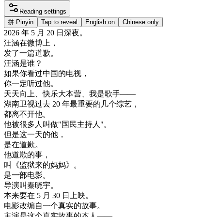
Reading settings
拼
Pinyin
Tap to reveal
English on
Chinese only
2026
年
5
月
20
日
深夜
。
汪
涵
在
微
博
上
，
发
了
一篇
道歉
。
汪
涵
是
谁
？
如果
你
看
过
中国
的
电视
，
你
一定
听
过
他
。
天天
向上
、
快乐
大本营
、
我是
歌手
—
—
湖南
卫
视
过去
20
年
最
重要
的
几个
综艺
，
都
离不开
他
。
他
被
很多
人
叫做
"
国民
主持人
"
。
但是
这
一天
的
他
，
是在
道歉
。
他
道歉
的
事
，
叫
《
监狱
来
的
妈妈
》
。
是
一部
电影
。
导演
叫
秦
晓
宇
。
本来
要
在
5
月
30
日
上映
。
电影
改编
自
一个
真实
的
故事
。
主演
是
这个
真实
故事
的
本人
—
—