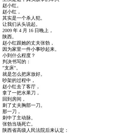
赵
小
红
。
赵
小
红
，
其实是
一个
杀人
犯
。
让
我们
从头
说
起
。
2009
年
4
月
16
日
晚上
，
陕西
。
赵
小
红
跟
她的
丈夫
张
勃
，
因为
家里
一件
小事
吵起来
。
小
到
什么
程度
？
判决
书写
的
：
"
支
床
"
。
就是
怎么
把
床
放
好
。
吵架
的
过程
中
，
赵
小
红
去了
客厅
，
拿
了
一把
水果
刀
，
回到
房间
，
刺
了
丈夫
胸部
一刀
。
那
一刀
，
刺
中
了
主
动脉
。
张
勃
当场
死亡
。
陕西
省
高级
人民法院
后来
认定
：