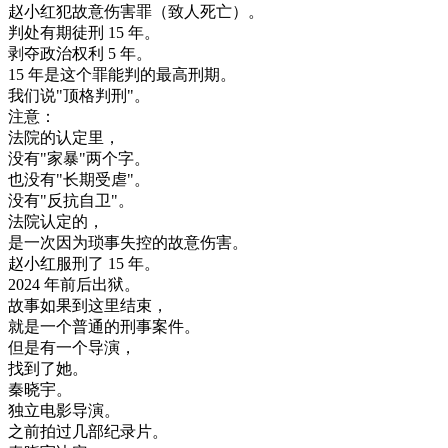
赵
小
红
犯
故意
伤害
罪
（
致
人
死亡
）
。
判处
有期徒刑
15
年
。
剥夺
政治
权利
5
年
。
15
年
是
这个
罪
能
判
的
最高
刑期
。
我们
说
"
顶
格
判刑
"
。
注意
：
法院
的
认定
里
，
没有
"
家
暴
"
两
个
字
。
也没有
"
长期
受
虐
"
。
没有
"
反抗
自卫
"
。
法院
认定
的
，
是
一次
因为
琐事
失控
的
故意
伤害
。
赵
小
红
服刑
了
15
年
。
2024
年
前后
出狱
。
故事
如果
到
这里
结束
，
就是
一个
普通
的
刑事案件
。
但是
有
一个
导演
，
找到
了
她
。
秦
晓
宇
。
独立
电影
导演
。
之前
拍
过
几
部
纪录
片
。