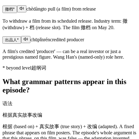
chèdàng
to pull (a film) from release
撤档
*
To withdraw a film from its scheduled release. Industry term: 撤
(withdraw) + 档 (release slot). The film 撤档 on May 20.
chūpǐnrén
credited producer
出品人
*
A film's credited 'producer' — can be a real investor or just a
prestigious named figure. Wang Han's (named-only) role here.
*
beyond level
超纲词
What grammar patterns appear in this
episode?
语法
根据真实故事改编
根据 (based on) + 真实故事 (true story) + 改编 (adapted). A fixed
phrase that appears on film posters. The episode's whole argument is
that this phrase, on this film, was false — the adaptation invented