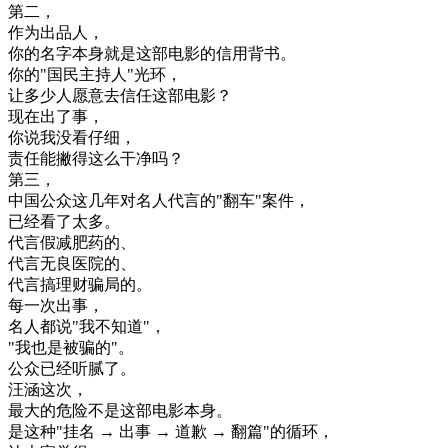
第二
，
作为
出品
人
，
你的
名字
本身
就是
这
部
电影
的
信用
背书
。
你的
"
国民
主持人
"
光环
，
让
多少
人
愿意
去
信任
这
部
电影
？
现在
出了
事
，
你
说
我没
看
仔细
，
责任
能
撇
得
这么
干净
吗
？
第三
，
中国
公众
这
几年
对
名人
代言
的
"
翻
车
"
案件
，
已经
看了
太多
。
代言
假
减肥
药
的
、
代言
无
良
医院
的
、
代言
搞
理财
骗局
的
。
每一
次
出
事
，
名人
都
说
"
我
不知道
"
，
"
我
也是
被
骗
的
"
。
公众
已经
听腻
了
。
汪
涵
这次
，
最大
的
危险
不是
这
部
电影
本身
。
是
这种
"
挂名
→
出
事
→
道歉
→
翻
篇
"
的
循环
，