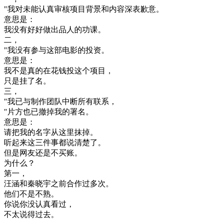
"
我
对
未能
认真
审核
项目
背景
和
内容
深表
歉意
。
意思
是
：
我
没有
好好
做
出品
人的
功课
。
二
，
"
我
没有
参与
这
部
电影
的
投资
。
意思
是
：
我不是
真的
在
花钱
投
这个
项目
，
只是
挂了
名
。
三
，
"
我
已
与
制作
团队
中断
所有
联系
，
"
片方
也
已
撤掉
我的
署名
。
意思
是
：
请
把
我的
名字
从
这里
抹掉
。
听起来
这
三
件
事
都
说清楚
了
。
但是
网友
还是
不
买
账
。
为什么
？
第一
，
汪
涵
和
秦
晓
宇
之前
合作
过多
次
。
他们
不是
不
熟
。
你
说
你
没
认真
看
过
，
不太
说得
过去
。