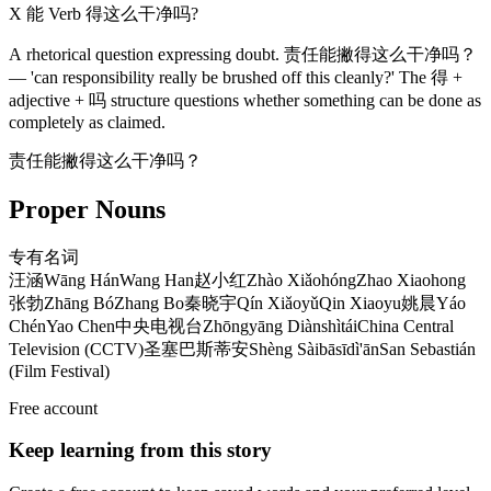
X 能 Verb 得这么干净吗?
A rhetorical question expressing doubt. 责任能撇得这么干净吗？
— 'can responsibility really be brushed off this cleanly?' The 得 +
adjective + 吗 structure questions whether something can be done as
completely as claimed.
责任能撇得这么干净吗？
Proper Nouns
专有名词
汪涵
Wāng Hán
Wang Han
赵小红
Zhào Xiǎohóng
Zhao Xiaohong
张勃
Zhāng Bó
Zhang Bo
秦晓宇
Qín Xiǎoyǔ
Qin Xiaoyu
姚晨
Yáo
Chén
Yao Chen
中央电视台
Zhōngyāng Diànshìtái
China Central
Television (CCTV)
圣塞巴斯蒂安
Shèng Sàibāsīdì'ān
San Sebastián
(Film Festival)
Free account
Keep learning from this story