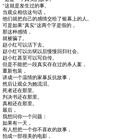
"
这
就是
发生
过的
事
。
当
观众
相信
这
句
话
，
他们
就把
自己
的
感情
交给
了
银幕
上
的
人
。
可是
如果
"
真实
"
这
两
个
字
是
假的
，
那
这种
感情
，
就
被
骗了
。
赵
小
红
可以
活下去
。
赵
小
红
可以
出狱
以后
慢慢
回归
社会
。
赵
小
红
甚至
可以
写
自传
。
但是
不能
把
一段
真实
存在
过的
杀人
案
，
重新
包装
，
讲
成
一个
温情
的
家
暴
反抗
故事
，
然后
让
观众
为
她
流泪
。
死者
还
在
那里
。
判决
书
还
在
那里
。
真相
还
在
那里
。
最后
，
我想
问
你
一个
问题
：
如果有
一天
，
有人
想把
一个
你
不
喜欢
的
故事
，
拍成
一部
很美
的
电影
，