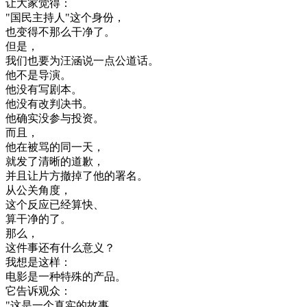
让
大家
觉得
：
"
国民
主持人
"
这个
身份
，
也
变得
不
那么
干净
了
。
但是
，
我们
也要
为
汪
涵
说
一点
公道话
。
他
不是
导演
。
他
没有
写
剧本
。
他
没有
改
判决
书
。
他
确实
没
参与
投资
。
而且
，
他在
被
骂
的
同一
天
，
就
发
了
清晰
的
道歉
，
并且
让
片方
撤掉
了
他的
署名
。
从
公关
角度
，
这个
反应
已经
算
快
、
算
干净
的
了
。
那么
，
这
件
事
还有
什么
意义
？
我想
是
这样
：
电影
是
一种
特殊
的
产品
。
它
告诉
观众
：
"
这
是
一个
真实
的
故事
。