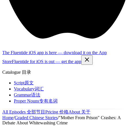
The Fluentide iOS app is here — download it on the App
Store
Fluentide for iOS is out — get the app
Catalogue
目录
Script
原文
Vocabulary
词汇
Grammar
语法
Proper Nouns
专有名词
All Episodes
全部节目
Pricing
价格
About
关于
Home
/
Graded Chinese Stories
/
"Mother From Prison" Crashes: A
Debate About Whitewashing Crime