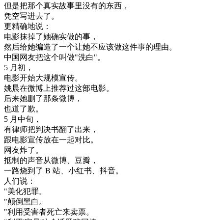
但是
把
那个
真实
故事
里
没有
的
东西
，
凭空
写进
去了
。
更
精确
地
说
：
电影
抹掉
了
她
确实
做的
事
，
然后
给
她
编造
了
一个
让
她不
应该
做
这
件
事
的
理由
。
中国
网友
把
这个
叫做
"
洗
白
"
。
5
月初
，
电影
开始
大规模
宣传
。
姚
晨
在
微
博
上
推荐
过
这
部
电影
。
后来
她
删
了
那
条
微
博
，
也
道
了
歉
。
5
月
中旬
，
有
律师
把
判决
书
翻了
出来
，
跟
电影
宣传
放
在一起
对比
。
网友
炸
了
。
抵制
的
声音
从
微
博
、
豆瓣
，
一路
烧
到了
B
站
、
小
红
书
、
抖
音
。
人们
说
：
"
美化
犯罪
。
"
颠倒
黑白
。
"
利用
受害者
死亡
来
卖票
。