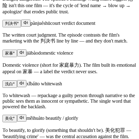
险 isn't this one film — it's the cycle of 'lend name → blow up →
apologize' that erodes public trust.
pànjuéshū
court verdict document
判决书
*
The written court judgment. The episode contrasts the film's
marketing with the 判决书 line by line — and they don't match.
jiābào
domestic violence
家暴
*
Domestic violence (short for 家庭暴力). The film built its emotional
appeal on 家暴 — a label the verdict never uses.
xǐbái
to whitewash
洗白
*
To whitewash — repackage a guilty person through narrative so the
public sees them as innocent or sympathetic. The single word that
powered the backlash.
měihuà
to beautify / glorify
美化
*
To beautify, to glorify (something that shouldn't be). 美化犯罪 —
'beautifying crime' — was the central accusation against the film.