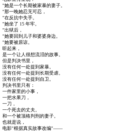
"
她是
一个
长期
被
家
暴
的
妻子
。
"
那
一晚
她
忍
无可
忍
，
"
在
反抗
中
失手
。
"
她
坐了
15
年
牢
。
"
出狱
后
，
"
她
要
回到
儿子
和
婆婆
身边
。
"
她
要
被
原谅
。
听起来
，
是
一个
让
人
很想
流泪
的
故事
。
但是
判决
书
里
，
没有
任何
一
处
提到
家
暴
。
没有
任何
一
处
提到
长期
受
虐
。
没有
任何
一
处
提到
自卫
。
判决
书
里
只有
：
一件
家里
的
小事
，
一把
水果
刀
，
一刀
，
一个
死去
的
丈夫
。
和
一个
被
顶
格
判刑
的
妻子
。
也就是说
，
电影
"
根据
真实
故事
改编
"
—
—