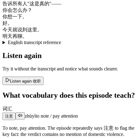
告诉
所有
人
"
这
是
真的
"
—
—
你会
怎么
办
？
你想
一下
。
好
。
今天
就
说
到
这里
。
明天
再
聊
。
English transcript reference
Listen again
Try it without the transcript and notice what sounds clearer.
Listen again
收听
What vocabulary does this episode teach?
词汇
zhùyì
to note / pay attention
注意
To note, pay attention. The episode repeatedly says 注意 to flag the
key fact: the verdict contains no mention of domestic violence.