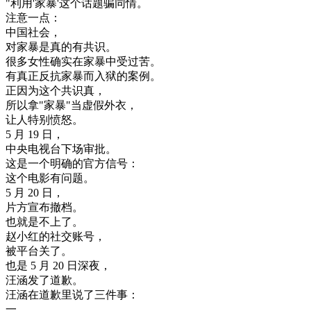
"
利用
'
家
暴
'
这个
话题
骗
同情
。
注意
一点
：
中国
社会
，
对
家
暴
是
真的
有
共识
。
很多
女性
确实
在家
暴
中
受
过
苦
。
有
真正
反抗
家
暴
而
入狱
的
案例
。
正
因为
这个
共识
真
，
所以
拿
"
家
暴
"
当
虚假
外衣
，
让
人
特别
愤怒
。
5
月
19
日
，
中央
电视
台
下场
审批
。
这
是
一个
明确
的
官方
信号
：
这个
电影
有
问题
。
5
月
20
日
，
片方
宣布
撤
档
。
也就是
不
上了
。
赵
小
红的
社交
账
号
，
被
平台
关了
。
也是
5
月
20
日
深夜
，
汪
涵
发
了
道歉
。
汪
涵
在
道歉
里
说
了三
件
事
：
一
，