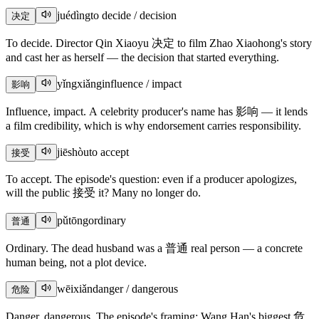
juédìng
to decide / decision
决定
To decide. Director Qin Xiaoyu 决定 to film Zhao Xiaohong's story
and cast her as herself — the decision that started everything.
yǐngxiǎng
influence / impact
影响
Influence, impact. A celebrity producer's name has 影响 — it lends
a film credibility, which is why endorsement carries responsibility.
jiēshòu
to accept
接受
To accept. The episode's question: even if a producer apologizes,
will the public 接受 it? Many no longer do.
pǔtōng
ordinary
普通
Ordinary. The dead husband was a 普通 real person — a concrete
human being, not a plot device.
wēixiǎn
danger / dangerous
危险
Danger, dangerous. The episode's framing: Wang Han's biggest 危