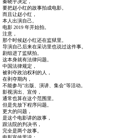
秦
晓
宇
决定
，
要
把
赵
小
红的
故事
拍成
电影
。
而且
让
赵
小
红
，
本人
出演
自己
。
电影
2019
年
开始
拍
。
注意
，
那个
时候
赵
小
红
还
在
监狱
里
。
导演
自己
后来
在
采访
里
也
说
过
这
件
事
。
剧
组
进
了
监狱
拍
。
这
本身
就有
法律
问题
。
中国
法律
规定
，
被
剥夺
政治
权利
的
人
，
在
剥夺
期
内
，
不能
参与
"
出版
、
演讲
、
集会
"
等
活动
。
影视
演出
、
宣传
，
通常
也
算
在
这个
范围
里
。
但是
先
放下
程序
问题
。
更大
的
问题
，
是
这个
电影
讲的
故事
，
跟
法院
的
判决
书
，
完全
是
两
个
故事
。
电影
宣传
里
说
：