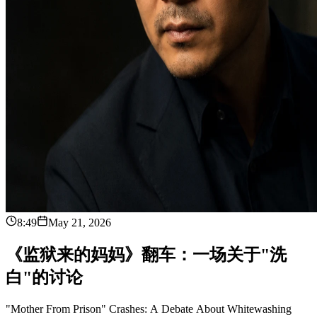
8:49
May 21, 2026
《
监
狱
来
的
妈
妈
》
翻
车
：
一
场
关
于
"
洗
白
"
的
讨
论
"Mother From Prison" Crashes: A Debate About Whitewashing