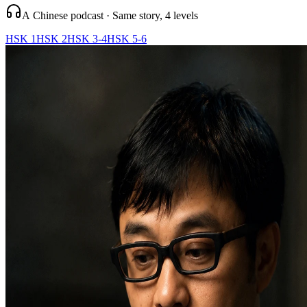
A Chinese podcast · Same story, 4 levels
HSK 1
HSK 2
HSK 3-4
HSK 5-6