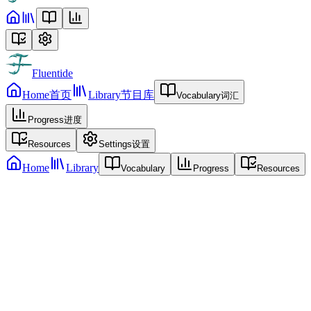
Fluentide
Home
首页
Library
节目库
Vocabulary
词汇
Progress
进度
Resources
Settings
设置
Home
Library
Vocabulary
Progress
Resources