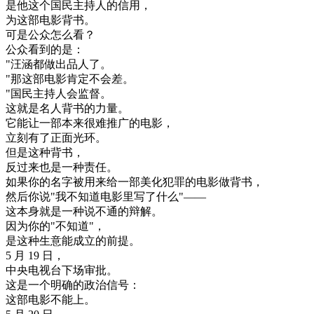
是
他
这个
国民
主持人
的
信用
，
为
这
部
电影
背书
。
可是
公众
怎么
看
？
公众
看到
的是
：
"
汪
涵
都做
出品
人
了
。
"
那
这
部
电影
肯定
不会
差
。
"
国民
主持人
会
监督
。
这
就是
名人
背书
的
力量
。
它
能
让
一部
本来
很
难
推广
的
电影
，
立刻
有了
正面
光环
。
但是
这种
背书
，
反过来
也是
一种
责任
。
如果
你的
名字
被
用
来给
一部
美化
犯罪
的
电影
做
背书
，
然后
你
说
"
我
不知道
电影
里
写
了
什么
"
—
—
这
本身
就是
一种
说
不通
的
辩解
。
因为
你的
"
不知道
"
，
是
这种
生意
能
成立
的
前提
。
5
月
19
日
，
中央
电视
台
下场
审批
。
这
是
一个
明确
的
政治
信号
：
这
部
电影
不能
上
。