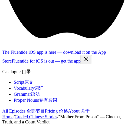
The Fluentide iOS app is here — download it on the App
Store
Fluentide for iOS is out — get the app
Catalogue
目录
Script
原文
Vocabulary
词汇
Grammar
语法
Proper Nouns
专有名词
All Episodes
全部节目
Pricing
价格
About
关于
Home
/
Graded Chinese Stories
/
"Mother From Prison" — Cinema,
Truth, and a Court Verdict