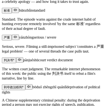
a celebrity apology — and how long it takes to trust again.
biāozhǔn
standard
标准
Standard. The episode warns against the crude internet habit of
hunting everyone remotely involved 'by the same 标准' regardless
of their actual degree of fault.
yánzhòng
serious / severe
严重
Serious, severe. Filming a still-imprisoned subject 'constitutes a 严重
legal problem' — one of several threads the case pulls taut.
pànjuéshū
court verdict document
判决书
*
The written court judgment. The remarkable internet phenomenon
of this week: the public using the 判决书 itself to rebut a film's
narrative, line by line.
bōduó zhèngzhì quánlì
deprivation of political
剥夺政治权利
*
rights
A Chinese supplementary criminal penalty: during the deprivation
period a person may not exercise rights of speech, publication,