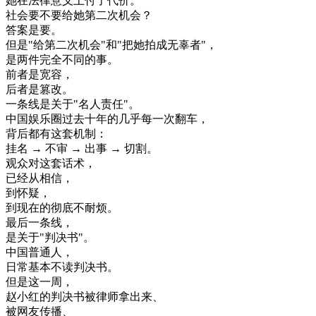
她在
法律
意义
上
付
了
代价
。
社会
要
不要
给
她
第二次
机会
？
答案
是
要
。
但是
"
给
第二次
机会
"
和
"
把
她
拍成
无辜
者
"
，
是
两
件
完全
不同
的
事
。
前者
是
宽容
，
后者
是
篡改
。
一条
线
是
关于
"
名人
责任
"
。
中国
娱乐
圈
过去
十年
的
几乎
每一
次
翻
车
，
背后
都有
这
套
机制
：
挂名
→
不
审
→
出
事
→
切割
。
观众
对
这
套话
术
，
已经
从
相信
，
到
怀疑
，
到
现在
的
彻底
不耐烦
。
最后
一条
线
，
是
关于
"
判决
书
"
。
中国
普通
人
，
日常
基本
不读
判决
书
。
但是
这
一周
，
赵
小
红的
判决
书
被
律师
拿
出来
、
被
网友
传播
、