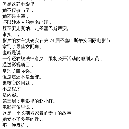
但是
这
部
电影
里
，
她
不仅
参与
了
，
她
还是
主演
，
还
以
她
本人
的
姓名
出现
，
甚至
要
走
戛
纳
、
走
圣
塞
巴斯
蒂
安
。
事实
上
，
影片
的
女
主演
确实
在
第
73
届
圣
塞
巴斯
蒂
安
国际
电影
节
，
拿到
了
最佳
女
配角
。
也就是说
，
一个
还
在
被
法律
意义
上
限制
公开
活动
的
服刑
人员
，
通过
影视
项目
，
拿到
了
国际
奖
。
但是
这
还
不是
全部
。
更
核心
的
问题
，
不是
程序
，
是
内容
。
第三
层
：
电影
里
的
赵
小
红
。
电影
宣传
里
说
，
这
是
一个
长期
被
家
暴
的
妻子
的
故事
。
她
受不了
多年
的
暴力
，
那
一晚
反抗
，