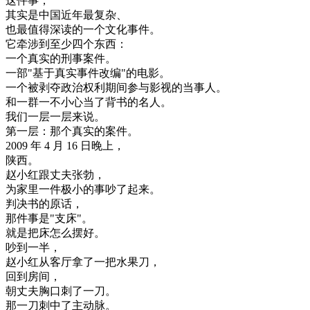
这
件
事
，
其实是
中国
近年
最
复杂
、
也
最
值得
深
读
的
一个
文化
事件
。
它
牵涉
到
至少
四
个
东西
：
一个
真实
的
刑事案件
。
一部
"
基于
真实
事件
改编
"
的
电影
。
一个
被
剥夺
政治
权利
期间
参与
影视
的
当事
人
。
和
一群
一不小心
当
了
背书
的
名人
。
我们
一层
一层
来说
。
第
一层
：
那个
真实
的
案件
。
2009
年
4
月
16
日
晚上
，
陕西
。
赵
小
红
跟
丈夫
张
勃
，
为
家里
一件
极
小
的
事
吵
了
起来
。
判决
书
的
原
话
，
那件事
是
"
支
床
"
。
就是
把
床
怎么
摆好
。
吵
到
一半
，
赵
小
红
从
客厅
拿
了
一把
水果
刀
，
回到
房间
，
朝
丈夫
胸口
刺
了
一刀
。
那
一刀
刺
中
了
主
动脉
。