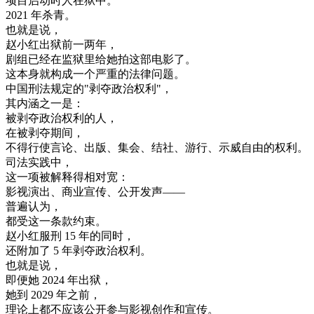
项目
启动
时
人
在
狱
中
。
2021
年
杀
青
。
也就是说
，
赵
小
红
出狱
前
一
两
年
，
剧
组
已经
在
监狱
里
给
她
拍
这
部
电影
了
。
这
本身
就
构成
一个
严重
的
法律
问题
。
中国
刑法
规定
的
"
剥夺
政治
权利
"
，
其
内涵
之一
是
：
被
剥夺
政治
权利
的
人
，
在
被
剥夺
期间
，
不得
行使
言论
、
出版
、
集会
、
结
社
、
游行
、
示威
自由
的
权利
。
司法
实践
中
，
这
一项
被
解释
得
相对
宽
：
影视
演出
、
商业
宣传
、
公开
发声
—
—
普遍
认为
，
都
受
这
一
条款
约束
。
赵
小
红
服刑
15
年
的
同时
，
还
附加
了
5
年
剥夺
政治
权利
。
也就是说
，
即便
她
2024
年
出狱
，
她到
2029
年
之前
，
理论
上
都不
应该
公开
参与
影视
创作
和
宣传
。