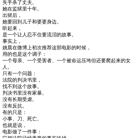
失手
杀
了
丈夫
。
她在
监狱
里
十年
。
出狱
后
，
她
要
回到
儿子
和
婆婆
身边
。
听起来
，
是
一个
让
人
忍不住
要
流泪
的
故事
。
事实
上
，
姚
晨
在
微
博
上
初次
推荐
这
部
电影
的
时候
，
用
的
也是
这个
调子
：
一个
母亲
、
一个
受害者
、
一个
被
命运
压垮
但
还
要
爬
起来
的
女
人
。
只有
一个
问题
：
法院
的
判决
书
里
，
找不到
这个
故事
。
判决
书
里
没有
家
暴
。
没有
长期
受
虐
。
没有
反抗
。
有
的
只是
：
小事
、
刀
、
死亡
。
也就是说
，
电影
做了
一件事
：