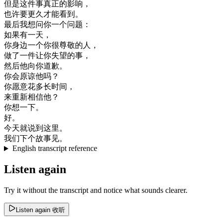
但是
这
件
事
真正
的
影响
，
也许
要
更
久
才能
看到
。
最后
我想
问
你
一个
问题
：
如果有
一天
，
你
身边
一个
你
很
尊敬
的
人
，
做了
一件
让
你
失望
的
事
，
然后
他
向
你
道歉
。
你会
原谅
他
吗
？
你
愿意
花
多
长
时间
，
来
重新
相信
他
？
你想
一下
。
好
。
今天
就
说
到
这里
。
我们
下
个
故事
见
。
English transcript reference
Listen again
Try it without the transcript and notice what sounds clearer.
Listen again
收听