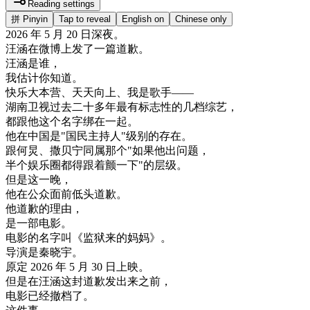
Reading settings
拼
Pinyin
Tap to reveal
English on
Chinese only
2026
年
5
月
20
日
深夜
。
汪
涵
在
微
博
上
发
了
一篇
道歉
。
汪
涵
是
谁
，
我
估计
你
知道
。
快乐
大本营
、
天天
向上
、
我是
歌手
—
—
湖南
卫
视
过去
二
十多年
最有
标志
性的
几档
综艺
，
都
跟
他
这个
名字
绑
在一起
。
他在
中国
是
"
国民
主持人
"
级别
的
存在
。
跟
何
炅
、
撒
贝
宁
同属
那个
"
如果
他
出
问题
，
半
个
娱乐
圈
都
得
跟着
颤
一下
"
的
层
级
。
但是
这
一晚
，
他在
公众
面前
低头
道歉
。
他
道歉
的
理由
，
是
一部
电影
。
电影
的
名字
叫
《
监狱
来
的
妈妈
》
。
导演
是
秦
晓
宇
。
原定
2026
年
5
月
30
日
上映
。
但是
在
汪
涵
这
封
道歉
发
出来
之前
，
电影
已经
撤
档
了
。