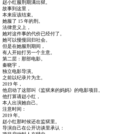
赵
小
红
服刑
期满
出狱
。
故事
到
这里
，
本来
应该
结束
。
她
服
了
15
年
的
刑
。
法律
意义
上
，
她
对
这
件
事
的
代价
已经
付
了
。
她
可以
慢慢
回归
社会
。
但是
在
她
服刑
期间
，
有人
开始
打
另
一个
主意
。
第二
层
：
那部
电影
。
秦
晓
宇
，
独立
电影
导演
。
之前
以
纪录
片
为
主
。
2019
年
，
他
启动
了
这
部
叫
《
监狱
来
的
妈妈
》
的
电影
项目
。
他
打算
请
赵
小
红
，
本人
出演
她
自己
。
注意
时间
：
2019
年
。
赵
小
红
那
时候
还
在
监狱
里
。
导演
自己
在
公开
访
谈
里
承认
：