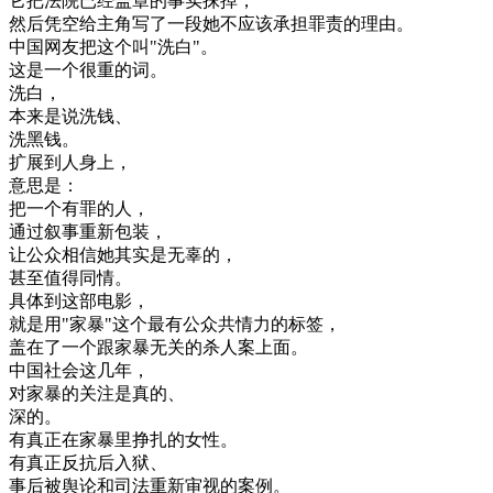
它
把
法院
已经
盖章
的
事实
抹掉
，
然后
凭空
给
主角
写
了
一段
她不
应该
承担
罪责
的
理由
。
中国
网友
把
这个
叫
"
洗
白
"
。
这
是
一个
很
重
的
词
。
洗
白
，
本来是
说
洗钱
、
洗
黑
钱
。
扩展
到
人
身上
，
意思
是
：
把
一个
有罪
的
人
，
通过
叙事
重新
包装
，
让
公众
相信
她
其实是
无辜
的
，
甚至
值得
同情
。
具体
到
这
部
电影
，
就是
用
"
家
暴
"
这个
最有
公众
共
情
力
的
标签
，
盖
在
了
一个
跟
家
暴
无关
的
杀人
案
上面
。
中国
社会
这
几年
，
对
家
暴
的
关注
是
真的
、
深
的
。
有
真正
在家
暴
里
挣扎
的
女性
。
有
真正
反抗
后
入狱
、
事后
被
舆论
和
司法
重新
审视
的
案例
。