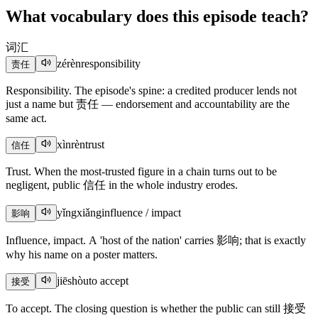
What vocabulary does this episode teach?
词汇
zérèn
responsibility
责任
Responsibility. The episode's spine: a credited producer lends not
just a name but 责任 — endorsement and accountability are the
same act.
xìnrèn
trust
信任
Trust. When the most-trusted figure in a chain turns out to be
negligent, public 信任 in the whole industry erodes.
yǐngxiǎng
influence / impact
影响
Influence, impact. A 'host of the nation' carries 影响; that is exactly
why his name on a poster matters.
jiēshòu
to accept
接受
To accept. The closing question is whether the public can still 接受