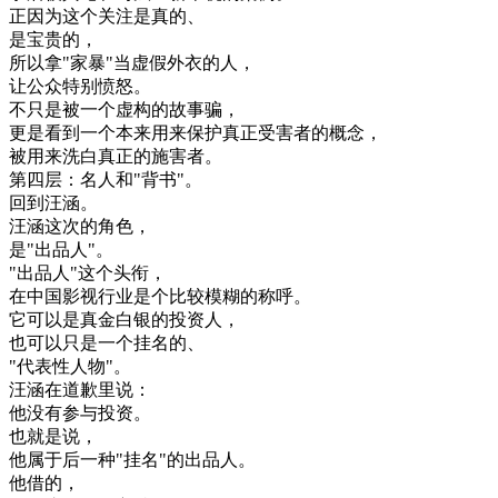
正
因为
这个
关注
是
真的
、
是
宝贵
的
，
所以
拿
"
家
暴
"
当
虚假
外衣
的
人
，
让
公众
特别
愤怒
。
不只是
被
一个
虚构
的
故事
骗
，
更是
看到
一个
本来
用
来
保护
真正
受害者
的
概念
，
被
用
来
洗
白
真正
的
施
害
者
。
第四
层
：
名人
和
"
背书
"
。
回到
汪
涵
。
汪
涵
这次
的
角色
，
是
"
出品
人
"
。
"
出品
人
"
这个
头
衔
，
在
中国
影视
行业
是
个
比较
模糊
的
称呼
。
它
可以
是
真金
白银
的
投资
人
，
也可以
只是
一个
挂名
的
、
"
代表性
人物
"
。
汪
涵
在
道歉
里
说
：
他
没有
参与
投资
。
也就是说
，
他
属于
后
一种
"
挂名
"
的
出品
人
。
他
借
的
，