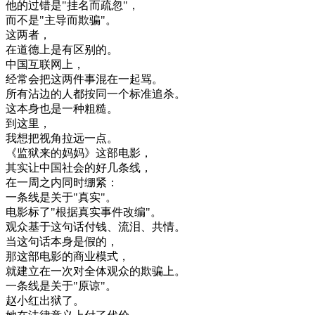
他的
过错
是
"
挂名
而
疏忽
"
，
而不是
"
主导
而
欺骗
"
。
这
两者
，
在
道德
上
是有
区别
的
。
中国
互
联
网上
，
经常
会
把这两
件
事
混
在一起
骂
。
所有
沾
边
的
人
都
按
同
一个
标准
追
杀
。
这
本身
也是
一种
粗糙
。
到
这里
，
我想
把
视角
拉
远
一点
。
《
监狱
来
的
妈妈
》
这
部
电影
，
其实
让
中国
社会
的
好几
条
线
，
在
一周
之内
同时
绷
紧
：
一条
线
是
关于
"
真实
"
。
电影
标
了
"
根据
真实
事件
改编
"
。
观众
基于
这
句
话
付钱
、
流泪
、
共
情
。
当
这
句
话
本身
是
假的
，
那
这
部
电影
的
商业
模式
，
就
建立
在
一次
对
全体
观众
的
欺骗
上
。
一条
线
是
关于
"
原谅
"
。
赵
小
红
出狱
了
。