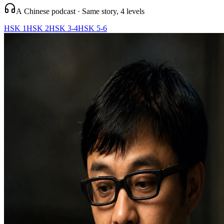
A Chinese podcast · Same story, 4 levels
HSK 1
HSK 2
HSK 3-4
HSK 5-6