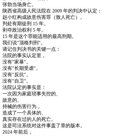
张
勃
当场
身亡
。
陕西
省
高级
人民法院
在
2009
年
的
判决
中
认定
：
赵
小
红
构成
故意
伤害
罪
（
致
人
死亡
）
。
判处
有期徒刑
15
年
。
剥夺
政治
权利
5
年
。
15
年
是
这个
罪
能
适用
的
最高
刑期
。
我们
说
"
顶
格
判刑
"
。
请
记住
判决
书
的
关键
一点
：
法院
的
事实
认定
里
，
没有
"
家
暴
"
。
没有
"
长期
受
虐
"
。
没有
"
反抗
"
。
没有
"
自卫
"
。
法院
认定
的
事实
是
：
一次
因为
家庭
琐事
失控
的
、
故意
的
、
持
械
的
伤害
行为
，
造成
了
一个
具体
的
、
真实
存在
过的
人的
死亡
。
这
是
司法
系统
对
这
件
事
盖了
章
的
版本
。
2024
年
前后
，