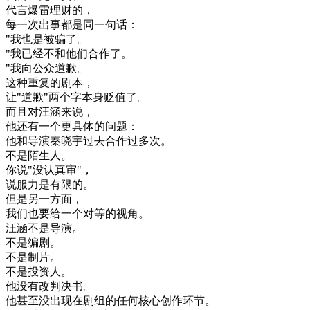
代言
爆雷
理财
的
，
每一
次
出
事
都是
同
一句
话
：
"
我
也是
被
骗了
。
"
我
已经
不
和
他们
合作
了
。
"
我
向
公众
道歉
。
这种
重复
的
剧本
，
让
"
道歉
"
两
个
字
本身
贬值
了
。
而且
对
汪
涵
来说
，
他
还有
一个
更
具体
的
问题
：
他
和
导演
秦
晓
宇
过去
合作
过多
次
。
不是
陌生人
。
你
说
"
没
认真
审
"
，
说服
力
是
有限
的
。
但是
另一方面
，
我们
也要
给
一个
对
等
的
视角
。
汪
涵
不是
导演
。
不是
编剧
。
不是
制片
。
不是
投资
人
。
他
没有
改
判决
书
。
他
甚至
没
出现
在
剧
组
的
任何
核心
创作
环节
。