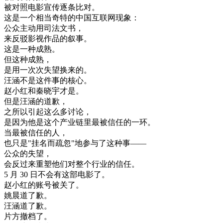
被
对照
电影
宣传
逐条
比对
。
这
是
一个
相当
奇特
的
中国
互
联
网
现象
：
公众
主动
用
司法
文书
，
来
反驳
影视
作品
的
叙事
。
这
是
一种
成熟
。
但
这种
成熟
，
是用
一次
次
失望
换
来
的
。
汪
涵
不是
这
件
事
的
核心
。
赵
小
红
和
秦
晓
宇
才是
。
但是
汪
涵
的
道歉
，
之所以
引起
这么
多
讨论
，
是
因为
他是
这个
产业
链
里
最
被
信任
的
一
环
。
当
最
被
信任
的
人
，
也
只是
"
挂名
而
疏忽
"
地
参与
了
这种
事
—
—
公众
的
失望
，
会
反过来
重
塑
他们
对
整个
行业
的
信任
。
5
月
30
日
不会有
这
部
电影
了
。
赵
小
红的
账
号
被
关了
。
姚
晨
道
了
歉
。
汪
涵
道
了
歉
。
片方
撤
档
了
。