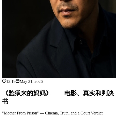
12:19
May 21, 2026
《
监
狱
来
的
妈
妈
》
—
—
电
影
、
真
实
和
判
决
书
"Mother From Prison" — Cinema, Truth, and a Court Verdict