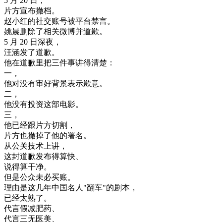
5
月
20
日
，
片方
宣布
撤
档
。
赵
小
红的
社交
账
号
被
平台
禁
言
。
姚
晨
删除
了
相关
微
博
并
道歉
。
5
月
20
日
深夜
，
汪
涵
发
了
道歉
。
他在
道歉
里
把
三
件
事
讲
得
清楚
：
一
，
他
对
没有
审
好
背景
表示
歉意
。
二
，
他
没有
投资
这
部
电影
。
三
，
他
已经
跟
片方
切割
，
片方
也
撤掉
了
他的
署名
。
从
公关
技术
上
讲
，
这
封
道歉
发布
得
算
快
、
说得
算
干净
。
但是
公众
未必
买
账
。
理由
是
这
几年
中国
名人
"
翻
车
"
的
剧本
，
已经
太
熟了
。
代言
假
减肥
药
、
代言
三
无
医
美
、