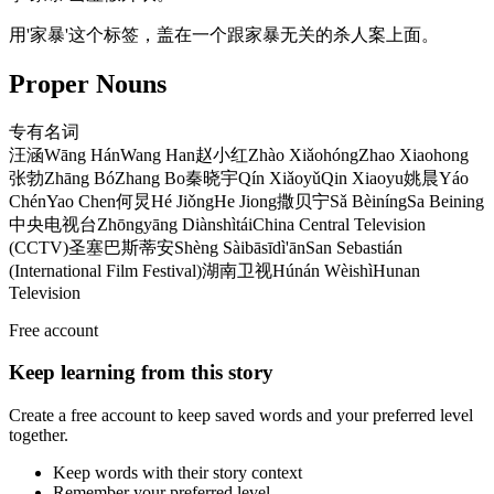
用'家暴'这个标签，盖在一个跟家暴无关的杀人案上面。
Proper Nouns
专有名词
汪涵
Wāng Hán
Wang Han
赵小红
Zhào Xiǎohóng
Zhao Xiaohong
张勃
Zhāng Bó
Zhang Bo
秦晓宇
Qín Xiǎoyǔ
Qin Xiaoyu
姚晨
Yáo
Chén
Yao Chen
何炅
Hé Jiǒng
He Jiong
撒贝宁
Sǎ Bèiníng
Sa Beining
中央电视台
Zhōngyāng Diànshìtái
China Central Television
(CCTV)
圣塞巴斯蒂安
Shèng Sàibāsīdì'ān
San Sebastián
(International Film Festival)
湖南卫视
Húnán Wèishì
Hunan
Television
Free account
Keep learning from this story
Create a free account to keep saved words and your preferred level
together.
Keep words with their story context
Remember your preferred level