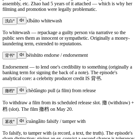
assembly, etc. Zhao had 5 years of it attached — which is why her
filming and promotion were legally problematic.
xǐbái
to whitewash
洗白
*
To whitewash — repackage a guilty person via narrative so the
public sees them as innocent or sympathetic. Originally a money-
laundering term, extended to reputations.
bèishū
to endorse / endorsement
背书
*
Endorsement — to lend one's credibility to something (originally a
banking term for signing the back of a note). The episode's
analytical core: a celebrity producer credit IS 背书.
chèdàng
to pull (a film) from release
撤档
*
To withdraw a film from its scheduled release slot. 撤 (withdraw) +
档 (slot). The film 撤档 on May 20.
cuàngǎi
to falsify / tamper with
篡改
*
To falsify, to tamper with (a record, a text, the truth). The episode's
sharp distinction: giving an ex-convict a second chance is tolerance;