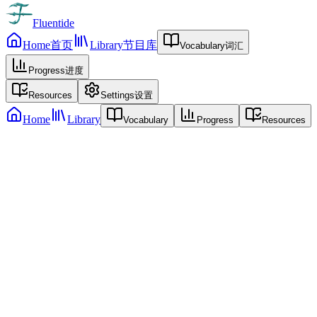
Fluentide
Home
首页
Library
节目库
Vocabulary
词汇
Progress
进度
Resources
Settings
设置
Home
Library
Vocabulary
Progress
Resources