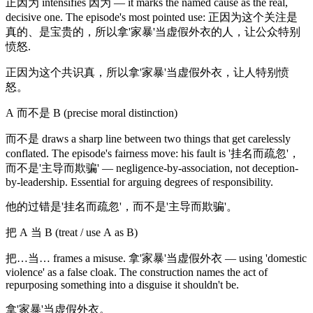
正因为 intensifies 因为 — it marks the named cause as the real,
decisive one. The episode's most pointed use: 正因为这个关注是
真的、是宝贵的，所以拿'家暴'当虚假外衣的人，让公众特别
愤怒.
正因为这个共识真，所以拿'家暴'当虚假外衣，让人特别愤
怒。
A 而不是 B (precise moral distinction)
而不是 draws a sharp line between two things that get carelessly
conflated. The episode's fairness move: his fault is '挂名而疏忽'，
而不是'主导而欺骗' — negligence-by-association, not deception-
by-leadership. Essential for arguing degrees of responsibility.
他的过错是'挂名而疏忽'，而不是'主导而欺骗'。
把 A 当 B (treat / use A as B)
把…当… frames a misuse. 拿'家暴'当虚假外衣 — using 'domestic
violence' as a false cloak. The construction names the act of
repurposing something into a disguise it shouldn't be.
拿'家暴'当虚假外衣。