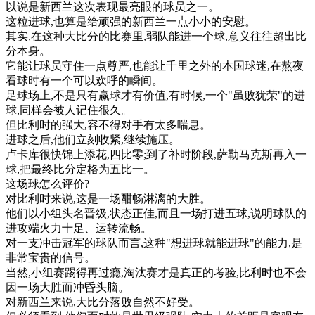
以
说
是
新西兰
这次
表现
最
亮
眼
的
球员
之一
。
这粒
进
球
,
也
算是
给
顽强
的
新西兰
一点
小小的
安慰
。
其实
,
在
这种
大
比分
的
比赛
里
,
弱
队
能进
一个
球
,
意义
往往
超出
比
分
本身
。
它
能
让
球员
守住
一点
尊严
,
也能
让
千里
之外
的
本国
球迷
,
在
熬夜
看球
时
有
一个
可以
欢呼
的
瞬间
。
足
球场上
,
不是
只有
赢
球
才有
价值
,
有
时候
,
一个
"
虽败犹荣
"
的
进
球
,
同样
会
被人
记住
很久
。
但
比利
时
的
强大
,
容
不得
对手
有
太多
喘息
。
进
球
之后
,
他们
立刻
收紧
,
继续
施压
。
卢
卡
库
很快
锦
上
添
花
,
四
比
零
;
到了
补
时
阶段
,
萨
勒马
克斯
再入
一
球
,
把
最终
比分
定
格
为
五
比
一
。
这
场
球
怎么
评价
?
对比
利
时
来说
,
这
是
一
场
酣
畅
淋漓
的
大
胜
。
他们
以
小组
头
名
晋
级
,
状态
正佳
,
而且
一
场
打进
五
球
,
说明
球队
的
进攻
端
火力
十足
、
运转
流畅
。
对
一支
冲击
冠军
的
球队
而言
,
这种
"
想进
球
就
能进
球
"
的
能力
,
是
非常
宝贵
的
信号
。
当然
,
小组
赛
踢得
再过
瘾
,
淘汰
赛
才是
真正
的
考验
,
比利
时
也不会
因
一
场
大
胜
而
冲
昏
头脑
。
对
新西兰
来说
,
大
比分
落
败
自然
不好
受
。