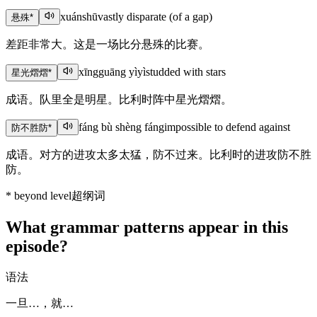
xuánshū
vastly disparate (of a gap)
悬殊
*
差距非常大。这是一场比分悬殊的比赛。
xīngguāng yìyì
studded with stars
星光熠熠
*
成语。队里全是明星。比利时阵中星光熠熠。
fáng bù shèng fáng
impossible to defend against
防不胜防
*
成语。对方的进攻太多太猛，防不过来。比利时的进攻防不胜
防。
*
beyond level
超纲词
What grammar patterns appear in this
episode?
语法
一旦…，就…