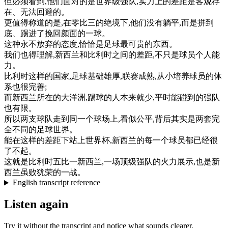
但
必须
看到
,
他们
面对
的是
世界
级
强
队
,
实力
上
的
差距
是
客观
存
在
、
无法
回避
的
。
更
值得
称
道
的是
,
在
零
比
三
的
绝
境
下
,
他们
没有
躺平
,
而是
拼到
底
、
踢进
了
挽回
颜
面
的
一球
。
这种
永不
放弃
的
态度
,
恰恰
是
足球
最
可贵
的
东西
。
我们
也
得
理解
,
新西兰
和
比利
时
之间
的
差距
,
不只是
球员
个人
能
力
。
比利
时
这样
的
国家
,
足球
基础
雄厚
,
联
赛
成熟
,
从小
培养
球员
的
体
系
也
很
完善
;
而
新西兰
所在
的
大洋洲
,
踢球
的
人
本来
就
少
,
平时
能
碰到
的
强
队
也
有限
。
所以
两
支
球队
走到
同
一个
球场上
,
看似
公平
,
背后
其实是
两
套
完
全
不同
的
足球
世界
。
能
在
这样
的
差距
下
站
上
世界
杯
,
新西兰
的
每
一个
球员
都
已经
很
了不起
。
这
就是
比利
时
五
比
一
新西兰
,
一
场
顶
级
强
队
的
火力
展示
,
也是
新
西兰
虽败犹荣
的
一战
。
English transcript reference
Listen again
Try it without the transcript and notice what sounds clearer.