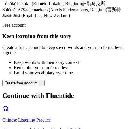
Lúkǎkù
Lukaku (Romelu Lukaku, Belgium)
萨勒马克斯
Sàlèmǎkèsī
Saelemaekers (Alexis Saelemaekers, Belgium)
贾斯特
Jiǎsītè
Just (Elijah Just, New Zealand)
Free account
Keep learning from this story
Create a free account to keep saved words and your preferred level
together.
Keep words with their story context
Remember your preferred level
Build your vocabulary over time
Create free account →
Continue with Fluentide
Chinese Listening Practice