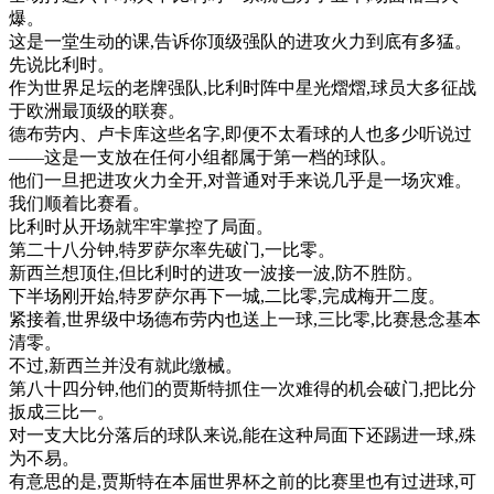
爆
。
这
是
一堂
生动
的
课
,
告诉
你
顶
级
强
队
的
进攻
火力
到底有
多
猛
。
先
说
比利
时
。
作为
世界
足
坛
的
老牌
强
队
,
比利
时
阵
中
星光
熠熠
,
球员
大多
征战
于
欧洲
最
顶
级
的
联
赛
。
德
布
劳
内
、
卢
卡
库
这些
名字
,
即便
不太
看球
的
人
也
多少
听说
过
—
—
这
是
一支
放在
任何
小组
都
属于
第一
档
的
球队
。
他们
一旦
把
进攻
火力
全
开
,
对
普通
对手
来说
几乎是
一
场
灾难
。
我们
顺着
比赛
看
。
比利
时
从
开场
就
牢牢
掌控
了
局面
。
第二
十八
分钟
,
特
罗
萨尔
率先
破
门
,
一
比
零
。
新西兰
想
顶住
,
但
比利
时
的
进攻
一波
接
一波
,
防
不胜
防
。
下
半场
刚
开始
,
特
罗
萨尔
再
下
一城
,
二
比
零
,
完成
梅
开
二度
。
紧
接着
,
世界
级
中场
德
布
劳
内
也
送
上
一球
,
三
比
零
,
比赛
悬念
基本
清
零
。
不过
,
新西兰
并
没有
就此
缴
械
。
第八
十四
分钟
,
他们
的
贾
斯
特
抓住
一次
难得
的
机会
破
门
,
把
比分
扳成
三
比
一
。
对
一支
大
比分
落后
的
球队
来说
,
能
在
这种
局面
下
还
踢进
一球
,
殊
为
不易
。
有意思
的是
,
贾
斯
特
在
本届
世界
杯
之前
的
比赛
里
也有
过
进
球
,
可