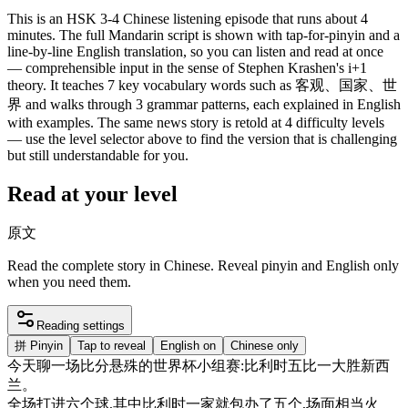
This is an HSK 3-4 Chinese listening episode that runs about 4
minutes. The full Mandarin script is shown with tap-for-pinyin and a
line-by-line English translation, so you can listen and read at once
— comprehensible input in the sense of Stephen Krashen's i+1
theory. It teaches 7 key vocabulary words such as 客观、国家、世
界 and walks through 3 grammar patterns, each explained in English
with examples. The same news story is retold at 4 difficulty levels
— use the level selector above to find the version that is challenging
but still understandable for you.
Read at your level
原文
Read the complete story in Chinese. Reveal pinyin and English only
when you need them.
Reading settings
拼
Pinyin
Tap to reveal
English on
Chinese only
今天
聊
一
场
比分
悬殊
的
世界
杯
小组
赛
:
比利
时
五
比
一大
胜
新西
兰
。
全
场
打进
六
个
球
,
其中
比利
时
一家
就
包办
了
五
个
,
场面
相当
火