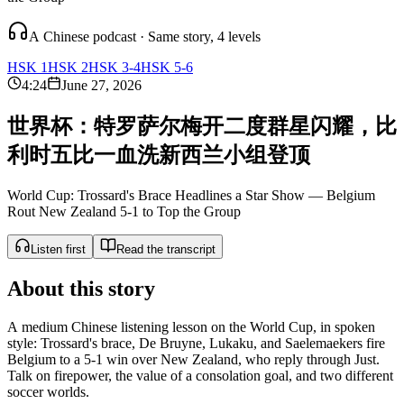
A Chinese podcast · Same story, 4 levels
HSK 1
HSK 2
HSK 3-4
HSK 5-6
4:24
June 27, 2026
世
界
杯
：
特
罗
萨
尔
梅
开
二
度
群
星
闪
耀
，
比
利
时
五
比
一
血
洗
新
西
兰
小
组
登
顶
World Cup: Trossard's Brace Headlines a Star Show — Belgium
Rout New Zealand 5-1 to Top the Group
Listen first
Read the transcript
About this story
A medium Chinese listening lesson on the World Cup, in spoken
style: Trossard's brace, De Bruyne, Lukaku, and Saelemaekers fire
Belgium to a 5-1 win over New Zealand, who reply through Just.
Talk on firepower, the value of a consolation goal, and two different
soccer worlds.