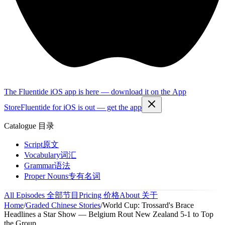
The Fluentide iOS app is here — download it on the App
Store
Fluentide for iOS is out — get the app
Catalogue
目录
Script
原文
Vocabulary
词汇
Grammar
语法
Proper Nouns
专有名词
All Episodes
全部节目
Pricing
价格
About
关于
Home
/
Graded Chinese Stories
/
World Cup: Trossard's Brace
Headlines a Star Show — Belgium Rout New Zealand 5-1 to Top
the Group