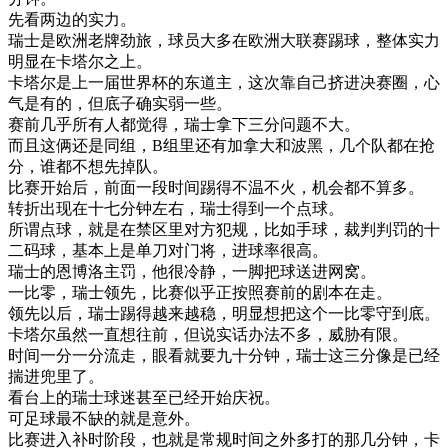
先看
两
边
的
实力
。
瑞士
是
欧洲
老牌
劲
旅
，
球员
大多
在
欧洲
大
联
赛
踢球
，
整体
实力
明显
在
卡塔尔
之上
。
卡塔尔
是
上
一
届
世界
杯
的
东道主
，
这次
靠自己
挤进
决赛
圈
，
心
气
是有
的
，
但
底子
确实
弱
一些
。
赛
前
几乎
所有
人
都
觉得
，
瑞士
拿下
三分
问题
不大
。
而且
这
俩
还是
同
组
，
B
组
里
还有
加拿大
和
波
黑
，
几个
队
都在
抢
分
，
谁
都
不想
先
掉
队
。
比赛
开始
后
，
前面
一段
时间
踢得
不
温
不
火
，
机会
都
不算
多
。
转折
出现
在
十七
分钟
左右
，
瑞士
得到
一个
点
球
。
所谓
点
球
，
就是
在
禁区
里
对方
犯规
，
比如
手球
，
裁判
判
罚
的
十
二
码
球
，
基本上
是
单
刀
对门
将
，
进
球
率
很高
。
瑞士
的
恩
博
洛
主
罚
，
他
很
冷静
，
一脚
把
球
送进
网
窝
。
一
比
零
，
瑞士
领先
，
比赛
似乎
正
按照
赛
前
的
剧本
在
走
。
领先
以后
，
瑞士
踢得
越来越
稳
，
明显
想把
这个
一
比
零
守
到底
。
卡塔尔
虽然
一直
想
往前
，
但
说
实话
办法
不多
，
威胁
有限
。
时间
一分
一分
流走
，
眼看
就要
九十
分钟
，
瑞士
这
三分
像是
已经
揣
进
兜
里
了
。
看台
上
的
瑞士
球迷
甚至
已经
开始
庆祝
。
可
足球
最
不缺
的
就是
意外
。
比赛
进入
补
时
阶段
，
也就是
常规
时间
之外
多
打
的
那几
分钟
，
卡