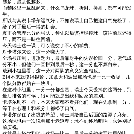
越
多
，
混乱
也
越
多
。
而
禁区
里
一旦
乱
起来
，
什么
乌
龙
球
、
折射
、
补
射
，
都有
可能
发
生
。
所以
与其
说
卡塔尔
运气
好
，
不如
说
瑞士
自己
把
这口气
先
松
了
，
给
了
对手
最后
一
搏
的
机会
。
真正
会
管理
比分
的
强
队
，
领先
以后
该
控球
控球
、
该
往前
压
还
得
压
，
而不是
一味
往
回
缩
。
今天
瑞士
这
一课
，
可以
说
交了
不小
的
学费
。
对
卡塔尔
来说
，
这
一分
赚
大
了
。
全
场
被
压制
，
进攻
乏力
，
最后
靠
对手
的
失误
捡回
一分
，
运气
成
分
不小
，
但
他们
一直
拼到
最后
一秒
，
这
一分
也
不算
白
来
。
放到
小组
里
看
，
这
一分
对
两队
的
意义
完全
相反
。
B
组
本来
就
咬得
很紧
，
加拿大
和
波
黑
那
场
也是
一
比
一
收场
，
几
个
队
分数
都
贴
在
一块
儿
。
在
这种
小组
里
，
一分
一分
都
金
贵
，
瑞士
今天
丢掉
的
这
两
分
，
到
最后
排名
的
时候
，
很可能
就是
出
线
和
回家
的
差别
。
卡塔尔
则
不
一样
，
本来
大家
都不
看好
他们
，
现在
先
拿到
一分
，
等于
在
心理
上
和
积分
上
都
松
了
口气
。
卡塔尔
保住
了
出
线
的
希望
，
瑞士
则
给
自己
后面
的
路
添了
麻烦
。
这
场
球
也
再
一次
说明
那个
老
道理
：
球
不到
终
场
哨
响
，
永远
别
提
前
庆祝
。
这
就是
卡塔尔
和
瑞士
这
场
一
比
一
，
最后
一
分钟
改写
结局
的
比