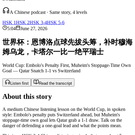
A Chinese podcast · Same story, 4 levels
HSK 1
HSK 2
HSK 3-4
HSK 5-6
5:04
June 27, 2026
世
界
杯
：
恩
博
洛
点
球
先
拔
头
筹
，
补
时
穆
海
姆
乌
龙
，
卡
塔
尔
一
比
一
绝
平
瑞
士
World Cup: Embolo's Penalty First, Muheim's Stoppage-Time Own
Goal — Qatar Snatch 1-1 vs Switzerland
Listen first
Read the transcript
About this story
A medium Chinese listening lesson on the World Cup, in spoken
style: Embolo's penalty puts Switzerland ahead, but Muheim's
stoppage-time own goal lets Qatar grab a 1-1 draw. Talk on the
danger of defending a one-goal lead and what the points mean.