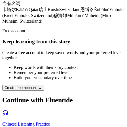
专有名词
卡塔尔
Kǎtǎ'ěr
Qatar
瑞士
Ruìshì
Switzerland
恩博洛
Ēnbóluò
Embolo
(Breel Embolo, Switzerland)
穆海姆
Mùhǎimǔ
Muheim (Miro
Muheim, Switzerland)
Free account
Keep learning from this story
Create a free account to keep saved words and your preferred level
together.
Keep words with their story context
Remember your preferred level
Build your vocabulary over time
Create free account →
Continue with Fluentide
Chinese Listening Practice