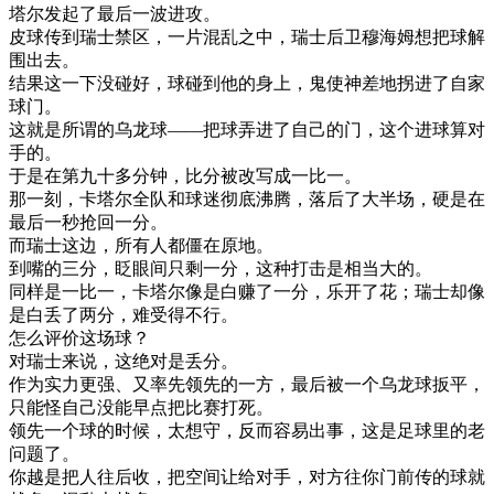
塔尔
发起
了
最后
一波
进攻
。
皮球
传
到
瑞士
禁区
，
一片
混乱
之中
，
瑞士
后卫
穆
海
姆
想把
球
解
围
出去
。
结果
这
一下
没
碰
好
，
球
碰到
他的
身上
，
鬼使神差
地
拐进
了
自家
球门
。
这
就是
所谓的
乌
龙
球
—
—
把
球
弄
进
了
自己
的
门
，
这个
进
球
算
对
手
的
。
于是
在
第九
十多
分钟
，
比分
被
改写
成
一
比
一
。
那
一刻
，
卡塔尔
全
队
和
球迷
彻底
沸腾
，
落后
了
大
半场
，
硬是
在
最后
一秒
抢
回
一分
。
而
瑞士
这边
，
所有
人
都
僵
在
原地
。
到
嘴
的
三分
，
眨眼
间
只剩
一分
，
这种
打击
是
相当
大
的
。
同样是
一
比
一
，
卡塔尔
像是
白
赚了
一分
，
乐
开
了
花
；
瑞士
却
像
是
白
丢
了
两
分
，
难受
得
不行
。
怎么
评价
这
场
球
？
对
瑞士
来说
，
这
绝对
是
丢
分
。
作为
实力
更
强
、
又
率先
领先
的
一方
，
最后
被
一个
乌
龙
球
扳
平
，
只能
怪
自己
没能
早点
把
比赛
打死
。
领先
一个
球
的
时候
，
太
想
守
，
反而
容易
出
事
，
这
是
足球
里
的
老
问题
了
。
你
越是
把
人
往后
收
，
把
空间
让
给
对手
，
对方
往
你
门前
传
的
球
就