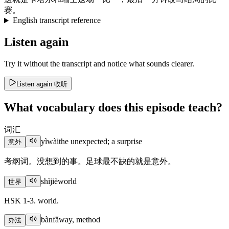
赛
。
English transcript reference
Listen again
Try it without the transcript and notice what sounds clearer.
Listen again
收听
What vocabulary does this episode teach?
词汇
yìwài
the unexpected; a surprise
意外
考纲词。没想到的事。足球最不缺的就是意外。
shìjiè
world
世界
HSK 1-3. world.
bànfǎ
way, method
办法