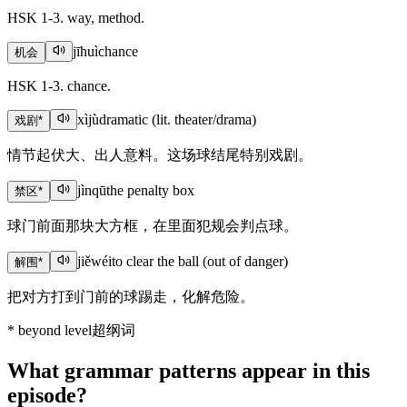
HSK 1-3. way, method.
jīhuì
chance
机会
HSK 1-3. chance.
xìjù
dramatic (lit. theater/drama)
戏剧
*
情节起伏大、出人意料。这场球结尾特别戏剧。
jìnqū
the penalty box
禁区
*
球门前面那块大方框，在里面犯规会判点球。
jiěwéi
to clear the ball (out of danger)
解围
*
把对方打到门前的球踢走，化解危险。
*
beyond level
超纲词
What grammar patterns appear in this
episode?