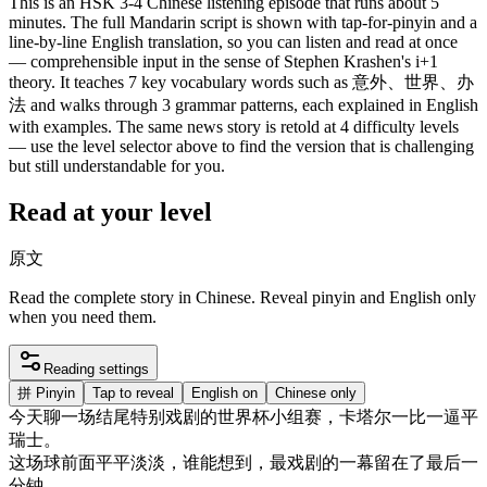
This is an HSK 3-4 Chinese listening episode that runs about 5
minutes. The full Mandarin script is shown with tap-for-pinyin and a
line-by-line English translation, so you can listen and read at once
— comprehensible input in the sense of Stephen Krashen's i+1
theory. It teaches 7 key vocabulary words such as 意外、世界、办
法 and walks through 3 grammar patterns, each explained in English
with examples. The same news story is retold at 4 difficulty levels
— use the level selector above to find the version that is challenging
but still understandable for you.
Read at your level
原文
Read the complete story in Chinese. Reveal pinyin and English only
when you need them.
Reading settings
拼
Pinyin
Tap to reveal
English on
Chinese only
今天
聊
一
场
结尾
特别
戏剧
的
世界
杯
小组
赛
，
卡塔尔
一
比
一
逼
平
瑞士
。
这
场
球
前面
平平
淡淡
，
谁能
想到
，
最
戏剧
的
一幕
留在
了
最后
一
分钟
。