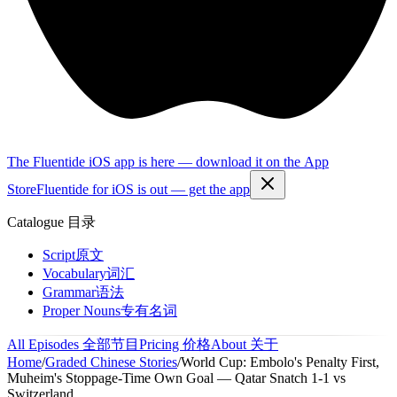
The Fluentide iOS app is here — download it on the App
Store
Fluentide for iOS is out — get the app
Catalogue
目录
Script
原文
Vocabulary
词汇
Grammar
语法
Proper Nouns
专有名词
All Episodes
全部节目
Pricing
价格
About
关于
Home
/
Graded Chinese Stories
/
World Cup: Embolo's Penalty First,
Muheim's Stoppage-Time Own Goal — Qatar Snatch 1-1 vs
Switzerland