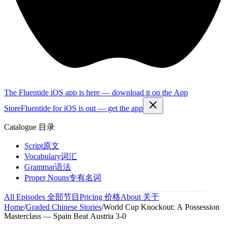
The Fluentide iOS app is here — download it on the App
Store
Fluentide for iOS is out — get the app
Catalogue
目录
Script
原文
Vocabulary
词汇
Grammar
语法
Proper Nouns
专有名词
All Episodes
全部节目
Pricing
价格
About
关于
Home
/
Graded Chinese Stories
/
World Cup Knockout: A Possession
Masterclass — Spain Beat Austria 3-0