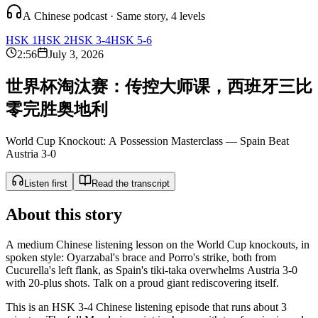
A Chinese podcast · Same story, 4 levels
HSK 1
HSK 2
HSK 3-4
HSK 5-6
2:56
July 3, 2026
世
界
杯
淘
汰
赛
：
传
控
大
师
课
，
西
班
牙
三
比
零
完
胜
奥
地
利
World Cup Knockout: A Possession Masterclass — Spain Beat
Austria 3-0
Listen first
Read the transcript
About this story
A medium Chinese listening lesson on the World Cup knockouts, in
spoken style: Oyarzabal's brace and Porro's strike, both from
Cucurella's left flank, as Spain's tiki-taka overwhelms Austria 3-0
with 20-plus shots. Talk on a proud giant rediscovering itself.
This is an HSK 3-4 Chinese listening episode that runs about 3