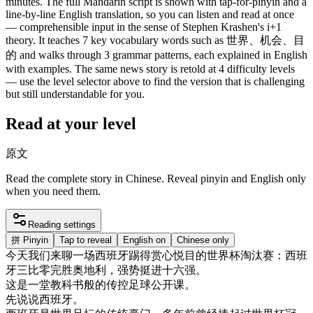
minutes. The full Mandarin script is shown with tap-for-pinyin and a
line-by-line English translation, so you can listen and read at once
— comprehensible input in the sense of Stephen Krashen's i+1
theory. It teaches 7 key vocabulary words such as 世界、机会、目
的 and walks through 3 grammar patterns, each explained in English
with examples. The same news story is retold at 4 difficulty levels
— use the level selector above to find the version that is challenging
but still understandable for you.
Read at your level
原文
Read the complete story in Chinese. Reveal pinyin and English only
when you need them.
Reading settings
拼
Pinyin
Tap to reveal
English on
Chinese only
今天
我们
来
聊
一
场
西班牙
踢得
赏心悦目
的
世界
杯
淘汰
赛
：
西班
牙
三
比
零
完
胜
奥地利
，
强势
挺
进
十六
强
。
这
是
一堂
教科书
般
的
传
控
足球
公开
课
。
先
说
说
西班牙
。