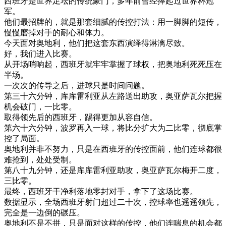
西班牙
是
世界
足
坛
的
传统
豪
门
，
多
年前
曾经
捧起
过
世界
杯
冠
军
。
他们
最
招牌
的
，
就是
那
套
细腻
的
传
控
打法
：
用
一脚
脚
的
短
传
，
慢慢
磨掉
对手
的
耐心
和
体力
。
今天
面对
奥地利
，
他们
把
这
套
东西
演绎
得
淋漓
尽致
。
好
，
我们
进入
比赛
。
从
开场
哨
响
起
，
西班牙
就
牢牢
掌握
了
球
权
，
把
奥地利
死死
压
在
半场
。
一次
次
的
传导
之后
，
进
球
只是
时间
问题
。
第三
十六
分钟
，
库
库
雷
利亚
从
左
路
送出
助攻
，
奥
亚
萨
瓦
尔
把握
机会
破
门
，
一
比
零
。
取得
领先
后
的
西班牙
，
踢得
更加
从容
自信
。
第六
十六
分钟
，
波
罗
再入
一球
，
将
比分
扩大
为
二
比
零
，
彻底
掌
控
了
局面
。
奥地利
并非
不
努力
，
只是
在
西班牙
的
传
控
面前
，
他们
连
球
都很
难
抢到
，
处处
受制
。
第八
十九
分钟
，
还是
库
库
雷
利亚
助攻
，
奥
亚
萨
瓦
尔
梅
开
二度
，
三
比
零
。
最终
，
西班牙
干净
利
落地
零封
对手
，
拿下
了
这
场
比赛
。
数据
显示
，
全
场
西班牙
射
门
超过
二十
次
，
控球
率
也
遥遥
领先
，
完全
是
一边
倒
的
碾压
。
奥地利
不是
不
拼
，
只是
面对
这样
的
传
控
，
他们
连
喘息
的
机会
都