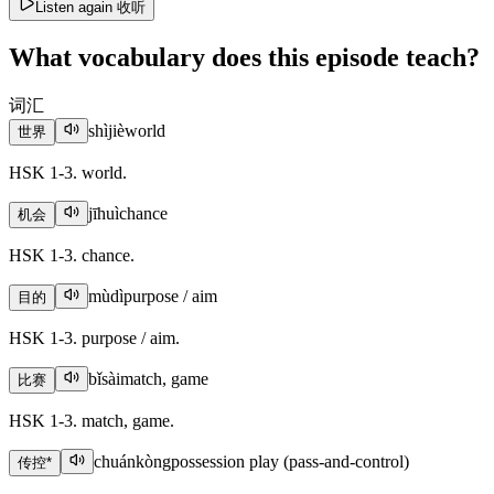
Listen again
收听
What vocabulary does this episode teach?
词汇
shìjiè
world
世界
HSK 1-3. world.
jīhuì
chance
机会
HSK 1-3. chance.
mùdì
purpose / aim
目的
HSK 1-3. purpose / aim.
bǐsài
match, game
比赛
HSK 1-3. match, game.
chuánkòng
possession play (pass-and-control)
传控
*