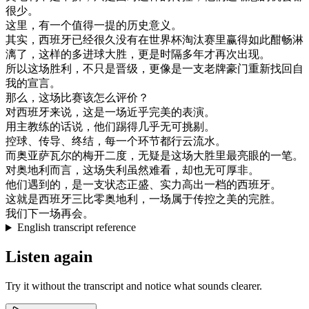
很少
。
这里
，
有
一个
值得一提
的
历史
意义
。
其实
，
西班牙
已经
很久
没有
在
世界
杯
淘汰
赛
里
赢得
如此
酣
畅
淋
漓
了
，
这样
的
多
进
球
大
胜
，
更是
时隔多年
才
再次
出现
。
所以
这
场
胜利
，
不只是
晋
级
，
更像
是
一支
老牌
豪
门
重新
找回
自
我
的
宣言
。
那么
，
这
场
比赛
该
怎么
评价
？
对
西班牙
来说
，
这
是
一
场
近乎
完美
的
表演
。
用
主
教练
的
话说
，
他们
踢得
几乎
无可
挑剔
。
控球
、
传导
、
终结
，
每
一个
环节
都
行
云
流水
。
而
奥
亚
萨
瓦
尔
的
梅
开
二度
，
无疑是
这
场
大
胜
里
最
亮
眼
的
一
笔
。
对
奥地利
而言
，
这
场
失利
虽然
难看
，
却
也
无可
厚
非
。
他们
遇到
的
，
是
一支
状态
正
盛
、
实力
高出
一档
的
西班牙
。
这
就是
西班牙
三
比
零
奥地利
，
一
场
属于
传
控
之
美
的
完
胜
。
我们
下
一
场
再会
。
English transcript reference
Listen again
Try it without the transcript and notice what sounds clearer.