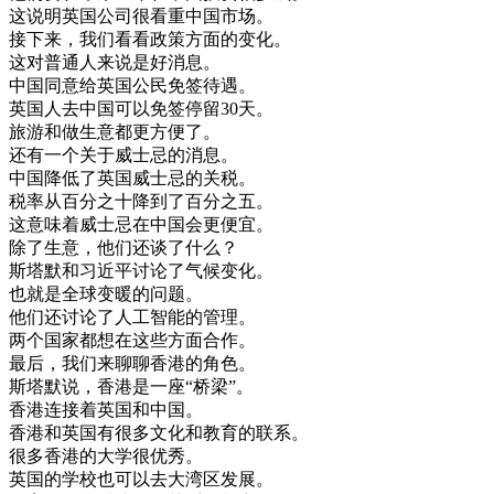
这
说明
英国
公司
很
看重
中国
市场
。
接
下来
，
我们
看看
政策
方面
的
变化
。
这
对
普通
人
来说
是
好消息
。
中国
同意
给
英国
公民
免
签
待遇
。
英国
人去
中国
可以
免
签
停留
30
天
。
旅游
和
做生意
都
更
方便
了
。
还有
一个
关于
威士忌
的
消息
。
中国
降低
了
英国
威士忌
的
关税
。
税率
从
百分
之十
降到
了
百分
之
五
。
这
意味
着
威士忌
在
中国
会
更
便宜
。
除了
生意
，
他们
还谈
了
什么
？
斯
塔
默
和
习
近平
讨论
了
气候
变化
。
也就是
全球
变
暖
的
问题
。
他们
还
讨论
了
人工
智能
的
管理
。
两
个
国家
都想
在
这些
方面
合作
。
最后
，
我们
来
聊聊
香港
的
角色
。
斯
塔
默
说
，
香港
是
一座
“
桥梁
”
。
香港
连接
着
英国
和
中国
。
香港
和
英国
有
很多
文化
和
教育
的
联系
。
很多
香港
的
大学
很
优秀
。
英国
的
学校
也可以
去
大湾
区
发展
。