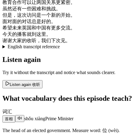
教育
合作
可以
让
两国
关系
更
紧密
。
虽然
还有
一些
困难
和
挑战
。
但是
，
这次
访问
是
一个
新的
开始
。
面对
面
的
对话
总是
好的
。
希望
未来
英国
和
中国
有
更多
交流
。
今天
的
播
客
就到
这里
。
谢谢
大家
的
收听
，
我们
下次
见
。
English transcript reference
Listen again
Try it without the transcript and notice what sounds clearer.
Listen again
收听
What vocabulary does this episode teach?
词汇
shǒu xiàng
Prime Minister
首相
The head of an elected government. Measure word: 位 (wèi).