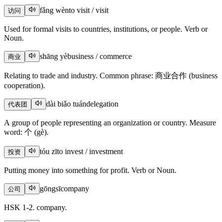
fǎng wèn
to visit / visit
访问
Used for formal visits to countries, institutions, or people. Verb or
Noun.
shāng yè
business / commerce
商业
Relating to trade and industry. Common phrase: 商业合作 (business
cooperation).
dài biǎo tuán
delegation
代表团
A group of people representing an organization or country. Measure
word: 个 (gè).
tóu zī
to invest / investment
投资
Putting money into something for profit. Verb or Noun.
gōngsī
company
公司
HSK 1-2. company.