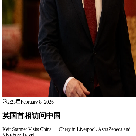
2:23
February 8, 2026
英
国
首
相
访
问
中
国
Keir Starmer Visits China — Chery in Liverpool, AstraZeneca and
Visa-Free Travel