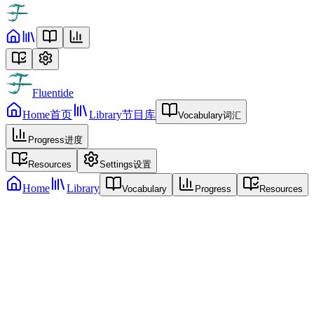
Fluentide
Home
首页
Library
节目库
Vocabulary
词汇
Progress
进度
Resources
Settings
设置
Home
Library
Vocabulary
Progress
Resources