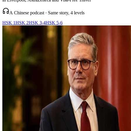
A Chinese podcast · Same story, 4 levels
HSK 1
HSK 2
HSK 3-4
HSK 5-6