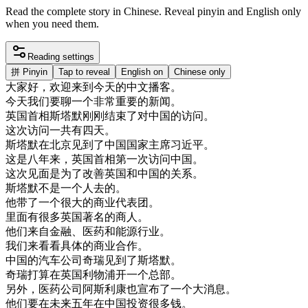
Read the complete story in Chinese. Reveal pinyin and English only
when you need them.
Reading settings
拼
Pinyin
Tap to reveal
English on
Chinese only
大家
好
，
欢迎
来到
今天
的
中文
播
客
。
今天
我们
要
聊
一个
非常
重要
的
新闻
。
英国
首相
斯
塔
默
刚刚
结束
了
对
中国
的
访问
。
这次
访问
一
共有
四天
。
斯
塔
默
在
北京
见到
了
中国
国家
主席
习
近平
。
这
是
八年
来
，
英国
首相
第一次
访问
中国
。
这次
见面
是
为了
改善
英国
和
中国
的
关系
。
斯
塔
默
不是
一个
人去
的
。
他
带
了
一个
很大
的
商业
代表
团
。
里面
有
很多
英国
著名
的
商人
。
他们
来自
金融
、
医药
和
能源
行业
。
我们
来
看看
具体
的
商业
合作
。
中国
的
汽车
公司
奇瑞
见到
了
斯
塔
默
。
奇瑞
打算
在
英国
利物浦
开
一个
总部
。
另外
，
医药
公司
阿
斯
利
康
也
宣布
了
一个
大
消息
。
他们
要
在
未来
五年
在
中国
投资
很多
钱
。