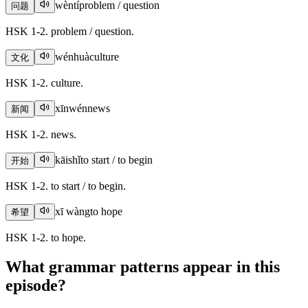
wèntí
problem / question
问题
HSK 1-2. problem / question.
wénhuà
culture
文化
HSK 1-2. culture.
xīnwén
news
新闻
HSK 1-2. news.
kāishǐ
to start / to begin
开始
HSK 1-2. to start / to begin.
xī wàng
to hope
希望
HSK 1-2. to hope.
What grammar patterns appear in this
episode?