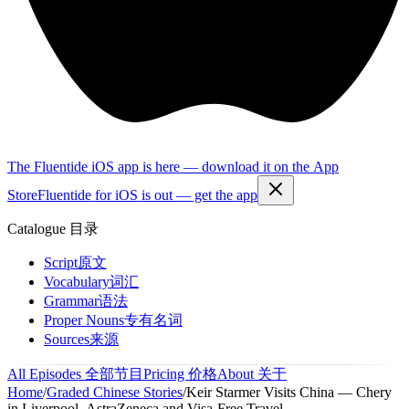
The Fluentide iOS app is here — download it on the App
Store
Fluentide for iOS is out — get the app
Catalogue
目录
Script
原文
Vocabulary
词汇
Grammar
语法
Proper Nouns
专有名词
Sources
来源
All Episodes
全部节目
Pricing
价格
About
关于
Home
/
Graded Chinese Stories
/
Keir Starmer Visits China — Chery
in Liverpool, AstraZeneca and Visa-Free Travel