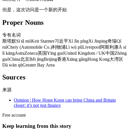
但是，这次访问是一个新的开始
Proper Nouns
专有名词
斯塔默
Sī tǎ mò
Keir Starmer
习近平
Xí Jìn píng
Xi Jinping
奇瑞
Qí
ruì
Chery (Automobile Co.)
利物浦
Lì wù pǔ
Liverpool
阿斯利康
Ā sī
lì kāng
AstraZeneca
英国
Yīng guó
United Kingdom / UK
中国
Zhōng
guó
China
北京
Běi jīng
Beijing
香港
Xiāng gǎng
Hong Kong
大湾区
Dà wān qū
Greater Bay Area
Sources
来源
Opinion | How Hong Kong can bring China and Britain
closer: it’s not just finance
Free account
Keep learning from this story