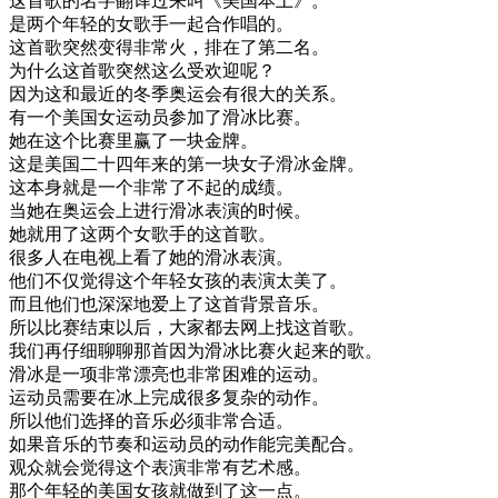
这
首歌
的
名字
翻译
过来
叫
《
美国
本土
》
。
是
两
个
年轻
的
女
歌手
一起
合作
唱的
。
这
首歌
突然
变得
非常
火
，
排在
了
第二
名
。
为什么
这
首歌
突然
这么
受欢迎
呢
？
因为
这
和
最近
的
冬季
奥运
会
有
很大
的
关系
。
有
一个
美国
女
运动
员
参加
了
滑冰
比赛
。
她在
这个
比赛
里
赢了
一块
金牌
。
这
是
美国
二十四
年来
的
第
一块
女子
滑冰
金牌
。
这
本身
就是
一个
非常
了不起
的
成绩
。
当
她在
奥运
会
上
进行
滑冰
表演
的
时候
。
她
就用
了
这
两
个
女
歌手
的
这
首歌
。
很多
人
在
电视
上
看了
她的
滑冰
表演
。
他们
不仅
觉得
这个
年轻
女孩
的
表演
太美
了
。
而且
他们
也
深深地
爱上
了
这
首
背景
音乐
。
所以
比赛
结束
以后
，
大家
都去
网上
找
这
首歌
。
我们
再
仔细
聊聊
那首
因为
滑冰
比赛
火
起来
的
歌
。
滑冰
是
一项
非常
漂亮
也
非常
困难
的
运动
。
运动
员
需要
在
冰上
完成
很多
复杂
的
动作
。
所以
他们
选择
的
音乐
必须
非常
合适
。
如果
音乐
的
节奏
和
运动
员
的
动作
能
完美
配合
。
观众
就
会
觉得
这个
表演
非常
有
艺术
感
。
那个
年轻
的
美国
女孩
就做
到了
这
一点
。