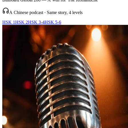
A Chinese podcast · Same story, 4 levels
HSK 1
HSK 2
HSK 3-4
HSK 5-6