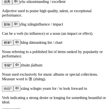
yōu xiù
outstanding / excellent
优秀
Adjective used to praise high quality, talent, or exceptional
performance.
yǐng xiǎng
influence / impact
影响
Can be a verb (to influence) or a noun (an impact or effect).
bǎng dān
ranking list / chart
榜单
*
Noun referring to a published list of items ranked by popularity or
performance.
zhuān jí
album
专辑
*
Noun used exclusively for music albums or special collections.
Measure word is 张 (zhāng).
xiàng wǎng
to yearn for / to look forward to
向往
*
Verb indicating a strong desire or longing for something beautiful or
ideal.