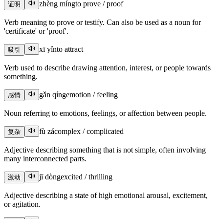
zhèng míng
to prove / proof
证明
Verb meaning to prove or testify. Can also be used as a noun for
'certificate' or 'proof'.
xī yǐn
to attract
吸引
Verb used to describe drawing attention, interest, or people towards
something.
gǎn qíng
emotion / feeling
感情
Noun referring to emotions, feelings, or affection between people.
fù zá
complex / complicated
复杂
Adjective describing something that is not simple, often involving
many interconnected parts.
jī dòng
excited / thrilling
激动
Adjective describing a state of high emotional arousal, excitement,
or agitation.