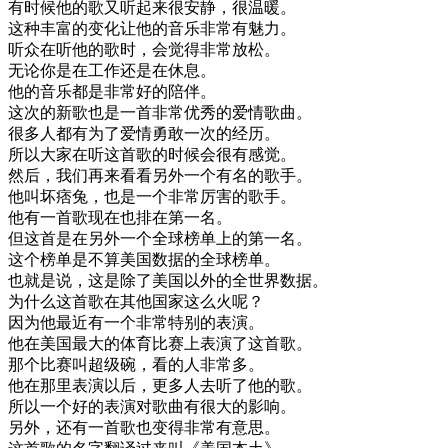
有
时候
他的
歌
又
听起来
很
安静
，
很
温暖
。
这种
丰富
的
变化
让
他的
音乐
非常
有
魅力
。
听众
在
听
他的
歌
时
，
会
觉得
非常
放松
。
无论
你是
在
工作
还是
在
休息
。
他的
音乐
都是
非常
好的
陪伴
。
这次
的
新歌
也是
一首
非常
优秀
的
爱情
歌曲
。
很多
人
都有
为了
爱情
勇敢
一次
的
经历
。
所以
大家
在
听
这
首歌
的
时候
会
很有
感觉
。
然后
，
我们
再来
看看
另外
一个
有名
的
歌手
。
他
叫
坏
痞
兔
，
也是
一个
非常
厉害
的
歌手
。
他有
一首歌
现在
也
排在
第一
名
。
但
这
首
是在
另外
一个
全球
榜单
上
的
第一
名
。
这个
榜单
是
不算
美国
数据
的
全球
榜单
。
也就是说
，
这
是
除了
美国
以外
的
全世界
数据
。
为什么
这
首歌
在
其他
国家
这么
火
呢
？
因为
他
最近
有
一个
非常
特别
的
表演
。
他在
美国
最大
的
体育
比赛
上
表演
了
这
首歌
。
那个
比赛
叫
超级
碗
，
看
的
人
非常
多
。
他在
那里
表演
以后
，
更多
人去
听
了
他的
歌
。
所以
一个
好的
表演
对
歌曲
有
很大
的
影响
。
另外
，
还有
一首歌
也
变得
非常
有意思
。