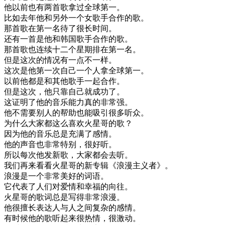
他
以前
也有
两首歌
拿
过
全球
第一
。
比如
去年
他
和
另外
一个
女
歌手
合作
的
歌
。
那首歌
在
第一
名
待
了
很
长
时间
。
还有
一首
是
他
和
韩国
歌手
合作
的
歌
。
那首歌
也
连续
十二个
星期
排在
第一
名
。
但是
这次
的
情况
有
一点
不
一样
。
这次
是
他
第一次
自己
一个
人
拿
全球
第一
。
以前
他
都是
和
其他
歌手
一起
合作
。
但是
这次
，
他
只靠
自己
就
成功
了
。
这
证明
了
他的
音乐
能力
真的
非常
强
。
他
不需要
别人
的
帮助
也能
吸引
很多
听众
。
为什么
大家
都
这么
喜欢
火星
哥
的
歌
？
因为
他的
音乐
总是
充满了
感情
。
他的
声音
也
非常
特别
，
很好
听
。
所以
每次
他
发
新歌
，
大家
都会
去
听
。
我们
再来
看看
火星
哥
的
新
专辑
《
浪漫
主义
者
》
。
浪漫
是
一个
非常
美好
的
词语
。
它
代表
了
人们
对
爱情
和
幸福
的
向往
。
火星
哥
的
歌词
总是
写
得
非常
浪漫
。
他
很
擅长
表达
人
与
人
之间
复杂
的
感情
。
有
时候
他的
歌
听起来
很
热情
，
很
激动
。