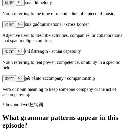
xuán lǜ
melody
旋律
*
Noun referring to the tune or melodic line of a piece of music.
kuà guó
transnational / cross-border
跨国
*
Adjective used to describe activities, companies, or collaborations
that span multiple countries.
shí lì
strength / actual capability
实力
*
Noun referring to real power, competence, or ability in a specific
field.
péi bàn
to accompany / companionship
陪伴
*
Verb or noun meaning to keep someone company or the act of
accompanying.
*
beyond level
超纲词
What grammar patterns appear in this
episode?