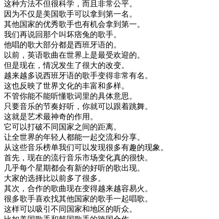
这种
方法
不但
很
科学
，
而且
非常
公平
。
因为
不仅是
美国
歌手
可以
拿到
第一
名
。
其他
国家
的
优秀
歌手
也有
机会
拿到
第一
。
我们
再说
回
那个
叫
坏
痞
兔
的
歌手
。
他
唱的
歌
大部分
都是
西班牙
语
的
。
以前
，
英语
歌曲
在
世界上
是
最
受欢迎
的
。
但是
现在
，
情况
发生
了
很大
的
改变
。
越来越
多说
西班牙
语
的
歌手
变得
非常
有名
。
这
也
反映
了
世界
文化
的
丰富
和
多样
。
不管
你
能不能
听
懂
歌词
里
的
具体
意思
。
只要
音乐
的
节奏
好听
，
你
就
可以
跟着
跳舞
。
这
就是
艺术
最
神奇
的
作用
。
它
可以
打破
不同
国家
之间
的
距离
。
让
全世界
的
年轻
人
都能
一起
交流
和
分享
。
从
这些
音乐
榜单
我们
可以
发现
很多
有趣
的
现象
。
首先
，
现在
的
流行
音乐
市场
变化
真的
很快
。
几乎
每
个
星期
都会
有
新的
好听
的
歌
出现
。
大家
的
选择
比
以前
多
了
很多
。
其次
，
合作
的
歌曲
现在
变得
越来越
容易
火
。
很多
歌手
喜欢
找
其他
国家
的
歌手
一起
唱歌
。
这样
可以
吸引
不同
国家
和
地区
的
听众
。