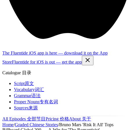
The Fluentide iOS app is here — download it on the App
Store
Fluentide for iOS is out — get the app
Catalogue
目录
Script
原文
Vocabulary
词汇
Grammar
语法
Proper Nouns
专有名词
Sources
来源
All Episodes
全部节目
Pricing
价格
About
关于
Home
/
Graded Chinese Stories
/
Bruno Mars 'Risk It All' Tops
Billboard Global 200 — A Win for 'The Romanticist'