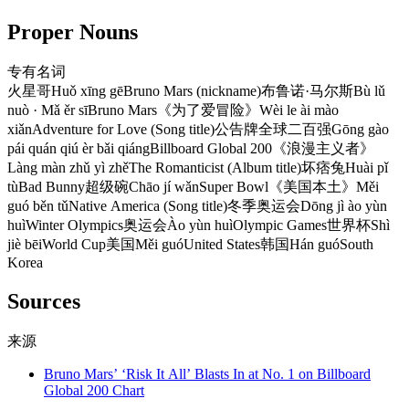
Proper Nouns
专有名词
火星哥
Huǒ xīng gē
Bruno Mars (nickname)
布鲁诺·马尔斯
Bù lǔ
nuò · Mǎ ěr sī
Bruno Mars
《为了爱冒险》
Wèi le ài mào
xiǎn
Adventure for Love (Song title)
公告牌全球二百强
Gōng gào
pái quán qiú èr bǎi qiáng
Billboard Global 200
《浪漫主义者》
Làng màn zhǔ yì zhě
The Romanticist (Album title)
坏痞兔
Huài pǐ
tù
Bad Bunny
超级碗
Chāo jí wǎn
Super Bowl
《美国本土》
Měi
guó běn tǔ
Native America (Song title)
冬季奥运会
Dōng jì ào yùn
huì
Winter Olympics
奥运会
Ào yùn huì
Olympic Games
世界杯
Shì
jiè bēi
World Cup
美国
Měi guó
United States
韩国
Hán guó
South
Korea
Sources
来源
Bruno Mars’ ‘Risk It All’ Blasts In at No. 1 on Billboard
Global 200 Chart