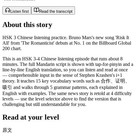
Listen first
Read the transcript
About this story
HSK 3 Chinese listening practice. Bruno Mars's new song 'Risk It
All' from 'The Romanticist' debuts at No. 1 on the Billboard Global
200 chart.
This is an HSK 3-4 Chinese listening episode that runs about 8
minutes. The full Mandarin script is shown with tap-for-pinyin and a
line-by-line English translation, so you can listen and read at once
— comprehensible input in the sense of Stephen Krashen's i+1
theory. It teaches 15 key vocabulary words such as 合作、证明、
吸引 and walks through 5 grammar patterns, each explained in
English with examples. The same news story is retold at 4 difficulty
levels — use the level selector above to find the version that is
challenging but still understandable for you.
Read at your level
原文