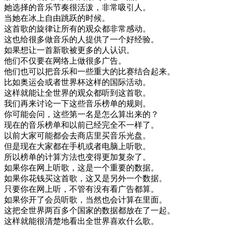
她
选择
的
音乐
节奏
很
活泼
，
非常
吸引
人
。
当
她在
冰上
自由
跳跃
的
时候
。
这
首歌
的
旋律
让
所有
的
观众
都
非常
感动
。
这
也
给
很多
做
音乐
的
人
提供
了
一个
好
经验
。
如果
想
让
一首
新歌
被
更多
的
人
认识
。
他们
不仅
要
在
网络
上
做
很多
广告
。
他们
也可以
把
音乐
和
一些
重大
的
比赛
结合
起来
。
比如
奥运
会
或者
世界
杯
这样
的
国际
活动
。
这样
就
能
让
全世界
的
观众
都
听到
这
首歌
。
我们
再来
讨论
一下
这些
音乐
榜单
的
规则
。
你
可能
会问
，
这些
第一
名
是
怎么
算
出来
的
？
现在
的
音乐
榜单
和
以前
已经
完全
不
一样
了
。
以前
大家
可能
都会
去
商店
里
买
音乐
光
盘
。
但是
现在
大家
都在
手机
或者
电脑
上
听
歌
。
所以
榜单
的
计算
方法
也
变得
更加
复杂
了
。
如果
你在
网上
听
歌
，
这
是
一个
重要
的
数据
。
如果
你
花钱
买
这
首歌
，
这
又是
另外
一个
数据
。
只要
你在
网上
听
，
不管
有
没有
看
广告
都
算
。
如果
你
开
了
会员
听
歌
，
当然
也
会
计算
在
里面
。
这
把
全世界
两百
多个
国家
的
数据
都
放在
了
一起
。
这样
就
能
很
清楚
地
看出
全世界
喜欢
什么
歌
。