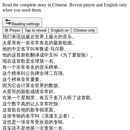
Read the complete story in Chinese. Reveal pinyin and English only
when you need them.
Reading settings
拼
Pinyin
Tap to reveal
English on
Chinese only
我们
来说
说
最近
世界上
最
火
的
音乐
。
火星
哥
有
一首
非常
有名
的
最新
歌曲
。
他的
中文
名字
叫
布
鲁
诺
·
马
尔
斯
。
他的
这
首
新歌
翻译
成
中文
叫
《
为了
爱
冒险
》
。
现在
这
首歌
是
全球
第一
名
。
有
一个
非常
有名
的
音乐
榜单
。
这个
榜单
叫
公告
牌
全球
二百
强
。
这个
榜单
非常
重要
。
因为
它
会
计算
全世界
的
数据
。
火星
哥
的
新歌
成绩
非常
好
。
在
第
一个
星期
里
，
有
五千
多
万人
听
了
这
首歌
。
这个
数字
真的
让
人
非常
吃惊
。
这
首歌
在
他的
新
专辑
里面
。
这
张
专辑
的
名字
叫
《
浪漫
主义
者
》
。
这
也是
一张
非常
受欢迎
的
专辑
。
其实
这
不是
他
第一次
拿
第一
名
。