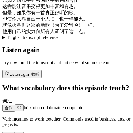
比如
美国
歌手
和
韩国
歌手
的
跨国
合作
。
这样
能
让
音乐
变得
更加
丰富
和
有趣
。
但是
，
如果
你有
一首
真正
好听
的
歌
。
即使
你
只靠
自己
一个
人
唱
，
也
一样
能
火
。
就像
火星
哥
这次
的
新歌
《
为了
爱
冒险
》
一样
。
他用
自己
的
实力
向
所有
人
证明
了
这
一点
。
English transcript reference
Listen again
Try it without the transcript and notice what sounds clearer.
Listen again
收听
What vocabulary does this episode teach?
词汇
hé zuò
to collaborate / cooperate
合作
Verb meaning to work together. Commonly used in business, arts, or
projects.