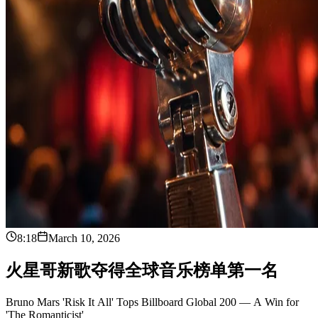
8:18
March 10, 2026
火
星
哥
新
歌
夺
得
全
球
音
乐
榜
单
第
一
名
Bruno Mars 'Risk It All' Tops Billboard Global 200 — A Win for
'The Romanticist'