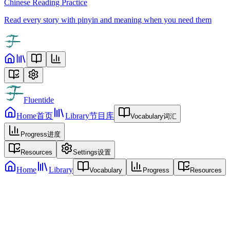
Chinese Reading Practice
Read every story with pinyin and meaning when you need them
Fluentide
Home
首页
Library
节目库
Vocabulary
词汇
Progress
进度
Resources
Settings
设置
Home
Library
Vocabulary
Progress
Resources