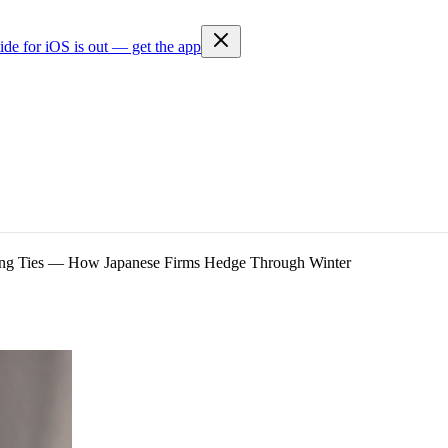
ide for iOS is out — get the app
jing Ties — How Japanese Firms Hedge Through Winter