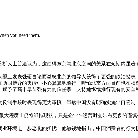
 when you need them.
分析
人士
普遍
认为
，
这
使得
东京
与
北京
之间
的
关系
在
短期
内
显著
问题
上
发表
强硬
言论
而
激怒
北京
的
领导
人
获得
了
更
强
的
政治
授权
在
两国
博弈
的
夹
缝
中
小心翼翼
地
前
行
，
哪怕
北京
方面
目前
也在
权
上
赋予
了
高
市
早苗
强有力
的
信任
票
，
支持
她
继续
推行
现有
的
安全
为
反制
手段
时
表现
得
更
为
审慎
，
虽然
中国
没有
明确
实施
出口
管制
很大程度上
仍
将
维持现状
，
只是
企业
在
运营
时
会
带有
更多
的
谨慎
商业
环境
进一步
恶化
的
担忧
，
他
敏锐
地
指出
，
中国
消费
者
的
行为