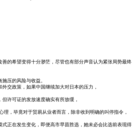
改善
的
希望
变得
十分
渺茫
，
尽管
也有
部分
声音
认为
紧张
局势
最终
。
衡
施压
的
风险
与
收益
。
和
外交
政策
，
如果
中国
继续
加大
对
日本
的
压力
，
，
但
许可
证
的
发放
速度
确实
有所
放
缓
，
心理
，
毕竟
对于
贸易
从业
者
而言
，
除非
收到
明确
的
叫停
指令
，
模式
正在
发生
变化
，
即便
高
市
早苗
胜
选
，
她
未必
会
比
选
前
表现
得