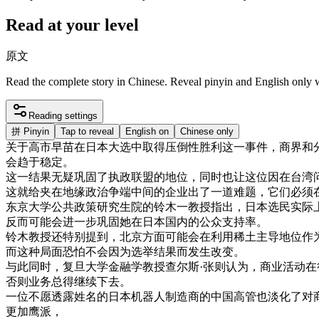
Read at your level
原文
Read the complete story in Chinese. Reveal pinyin and English only
Reading settings
拼
Pinyin
Tap to reveal
English on
Chinese only
关于
高
市
早苗
在
日本
大选
中
取得
压倒性
胜利
这
一
事件
，
商界
和
会
趋
于
稳定
。
这
一
结果
无疑
巩固
了
执政
联盟
的
地位
，
同时
也
让
这位
因
在
台湾
这
就
给
夹在
地
缘
政治
争端
中间
的
企业
出了
一道
难题
，
它们
必须
东京
大学
公共
政策
研究生
院
的
铃木
一
教授
指出
，
日本
选民
实际
反而
可能
会
进一步
巩固
她在
日本
国内
的
公众
支持
率
。
铃木
教授
还
特别
提到
，
北京
方面
可能
会
在
利用
稀土
主导
地位
作
而
这种
局面
恐怕
不会
因为
选举
结果
而
发生
改变
。
与此同时
，
复旦大学
金融
学
教授
查
尔
斯
·
张
则
认为
，
商业
活动
在
否则
业务
总得
继续
下去
。
一位
不愿
透露
姓名
的
日本
机器
人
制造
商
的
中国
高
管
也
淡化
了
对
更加
鹰派
，