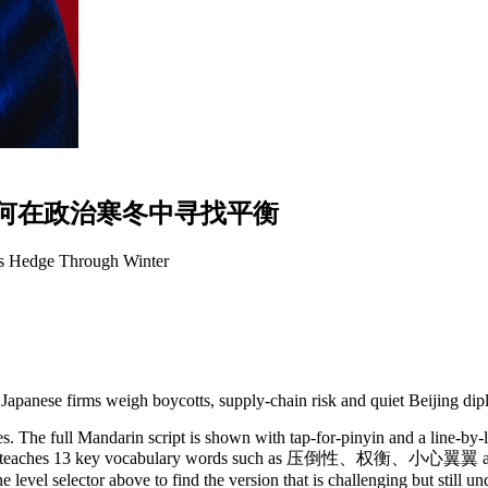
何
在
政
治
寒
冬
中
寻
找
平
衡
ms Hedge Through Winter
 Japanese firms weigh boycotts, supply-chain risk and quiet Beijing di
. The full Mandarin script is shown with tap-for-pinyin and a line-by-l
ory. It teaches 13 key vocabulary words such as 压倒性、权衡、小心翼翼 and w
 level selector above to find the version that is challenging but still u