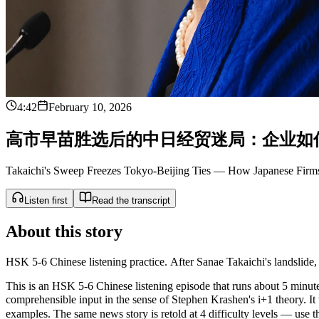
4:42
February 10, 2026
高
市
早
苗
胜
选
后
的
中
日
经
贸
迷
局
：
企
业
如
Takaichi's Sweep Freezes Tokyo-Beijing Ties — How Japanese Fir
Listen first
Read the transcript
About this story
HSK 5-6 Chinese listening practice. After Sanae Takaichi's landslide,
This is an HSK 5-6 Chinese listening episode that runs about 5 minutes
comprehensible input in the sense of Stephen Krashen's i+1 the
examples. The same news story is retold at 4 difficulty levels — use the