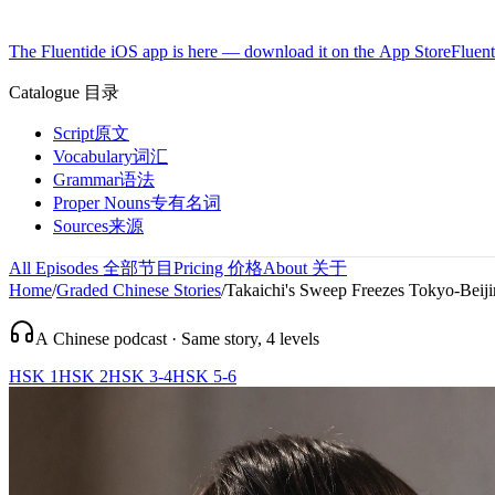
The Fluentide iOS app is here — download it on the App Store
Fluent
Catalogue
目录
Script
原文
Vocabulary
词汇
Grammar
语法
Proper Nouns
专有名词
Sources
来源
All Episodes
全部节目
Pricing
价格
About
关于
Home
/
Graded Chinese Stories
/
Takaichi's Sweep Freezes Tokyo-Bei
A Chinese podcast · Same story, 4 levels
HSK 1
HSK 2
HSK 3-4
HSK 5-6