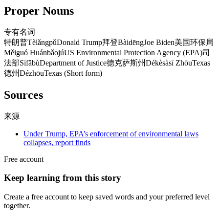
Proper Nouns
专有名词
特朗普
Tèlǎngpǔ
Donald Trump
拜登
Bàidēng
Joe Biden
美国环保局
Měiguó Huánbǎojú
US Environmental Protection Agency (EPA)
司
法部
Sīfǎbù
Department of Justice
德克萨斯州
Dékèsàsī Zhōu
Texas
德州
Dézhōu
Texas (Short form)
Sources
来源
Under Trump, EPA’s enforcement of environmental laws
collapses, report finds
Free account
Keep learning from this story
Create a free account to keep saved words and your preferred level
together.