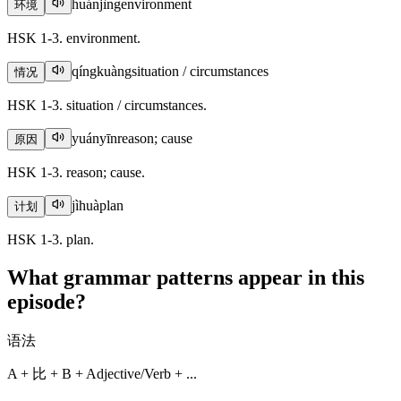
huánjìng
environment
环境
HSK 1-3. environment.
qíngkuàng
situation / circumstances
情况
HSK 1-3. situation / circumstances.
yuányīn
reason; cause
原因
HSK 1-3. reason; cause.
jìhuà
plan
计划
HSK 1-3. plan.
What grammar patterns appear in this
episode?
语法
A + 比 + B + Adjective/Verb + ...