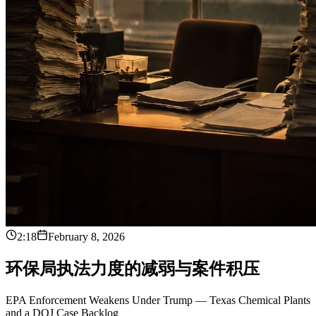
2:18
February 8, 2026
环
保
局
执
法
力
度
的
减
弱
与
案
件
积
压
EPA Enforcement Weakens Under Trump — Texas Chemical Plants
and a DOJ Case Backlog