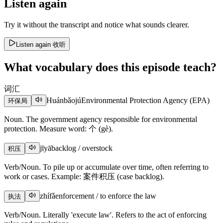
Listen again
Try it without the transcript and notice what sounds clearer.
Listen again
收听
What vocabulary does this episode teach?
词汇
Huánbǎojú
Environmental Protection Agency (EPA)
环保局
Noun. The government agency responsible for environmental
protection. Measure word: 个 (gè).
jīyā
backlog / overstock
积压
Verb/Noun. To pile up or accumulate over time, often referring to
work or cases. Example: 案件积压 (case backlog).
zhífǎ
enforcement / to enforce the law
执法
Verb/Noun. Literally 'execute law'. Refers to the act of enforcing