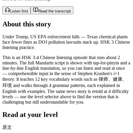
Listen first
Read the transcript
About this story
Under Trump, US EPA enforcement falls — Texas chemical plants
face fewer fines as DOJ pollution lawsuits stack up. HSK 3 Chinese
listening practice.
This is an HSK 3-4 Chinese listening episode that runs about 2
minutes. The full Mandarin script is shown with tap-for-pinyin and a
line-by-line English translation, so you can listen and read at once
— comprehensible input in the sense of Stephen Krashen's i+1
theory. It teaches 12 key vocabulary words such as 律师、健康、
环境 and walks through 4 grammar patterns, each explained in
English with examples. The same news story is retold at 4 difficulty
levels — use the level selector above to find the version that is
challenging but still understandable for you.
Read at your level
原文