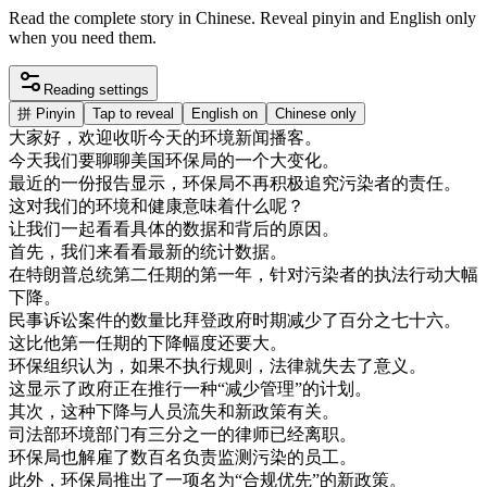
Read the complete story in Chinese. Reveal pinyin and English only
when you need them.
Reading settings
拼
Pinyin
Tap to reveal
English on
Chinese only
大家
好
，
欢迎
收听
今天
的
环境
新闻
播
客
。
今天
我们
要
聊聊
美国
环保
局
的
一个
大
变化
。
最近
的
一份
报告
显示
，
环保
局
不再
积极
追究
污染
者
的
责任
。
这
对
我们
的
环境
和
健康
意味
着
什么
呢
？
让
我们
一起
看看
具体
的
数据
和
背后
的
原因
。
首先
，
我们
来
看看
最新
的
统计
数据
。
在
特
朗
普
总统
第二
任期
的
第一
年
，
针对
污染
者
的
执法
行动
大幅
下降
。
民事
诉讼
案件
的
数量
比
拜
登
政府
时期
减少
了
百分
之
七
十六
。
这
比
他
第一
任期
的
下降
幅度
还
要
大
。
环保
组织
认为
，
如果
不
执行
规则
，
法律
就
失去
了
意义
。
这
显示
了
政府
正在
推行
一种
“
减少
管理
”
的
计划
。
其次
，
这种
下降
与
人员
流失
和
新
政策
有关
。
司法部
环境
部门
有
三分之一
的
律师
已经
离职
。
环保
局
也
解雇
了
数百
名
负责
监测
污染
的
员工
。
此外
，
环保
局
推出
了
一项
名为
“
合
规
优先
”
的
新
政策
。