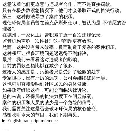
这
意味
着
他们
更愿意
与
违规
者
合作
，
而不是
直接
罚款
。
只有
在
极
少数
紧急情况
下
，
他们
才
会
采取
正式
的
执法
行动
。
第三
，
这种
做法
导致
了
案件
的
积压
。
现任
环保
局
官员
曾在
德克萨斯
州
任职
，
被
认为
是
“
不
情愿
的
管
理者
”
。
在
德州
，
一家
化
工厂
曾
积累
了
近
一百
次
违规
记录
。
监管
机构
声称
一次
性
处理
这些
问题
更
有效率
。
然而
，
这
并
没有
带来
效率
，
反而
制造
了
复杂
的
案件
积压
。
这种
积压
让
很多
环境
问题
迟迟
得不到
解决
。
最后
，
我们
来
看看
这
对
违规
者
的
影响
。
目前
的
罚款
金额
比
以往
减少
了
很多
。
这
给人
的
感觉
是
，
污染
者
只是
受到
了
轻微
的
处罚
。
专家
担心
，
没有
严厉
的
惩罚
，
公司
会
继续
破坏
环境
。
这
也
可能
直接
影响
到
社区
居民
的
身体
健康
。
如果
政府
继续
这样
，
可能
会
面临
法律
诉讼
。
总的来说
，
环保
局
的
执法
力度
正在
明显
减弱
。
案件
的
积压
和
人员
的
减少
是
一个
危险
的
信号
。
我们
需要
关注
这
是否
会
破坏
环保
局
的
核心
使命
。
感谢
收听
今天
的
节目
，
我们
下期
再见
。
English transcript reference