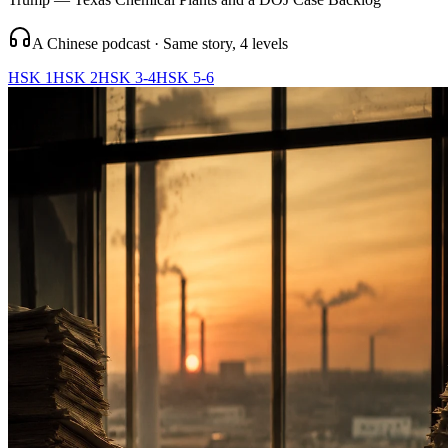
A Chinese podcast · Same story, 4 levels
HSK 1
HSK 2
HSK 3-4
HSK 5-6