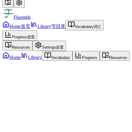
Fluentide
Home
首页
Library
节目库
Vocabulary
词汇
Progress
进度
Resources
Settings
设置
Home
Library
Vocabulary
Progress
Resources