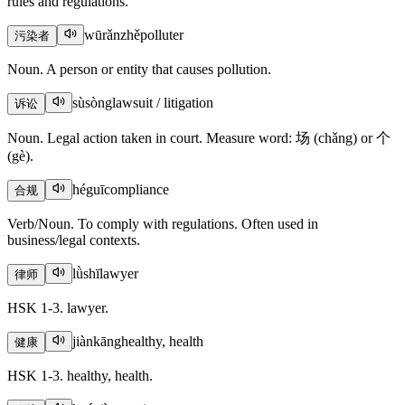
rules and regulations.
wūrǎnzhě
polluter
污染者
Noun. A person or entity that causes pollution.
sùsòng
lawsuit / litigation
诉讼
Noun. Legal action taken in court. Measure word: 场 (chǎng) or 个
(gè).
héguī
compliance
合规
Verb/Noun. To comply with regulations. Often used in
business/legal contexts.
lǜshī
lawyer
律师
HSK 1-3. lawyer.
jiànkāng
healthy, health
健康
HSK 1-3. healthy, health.