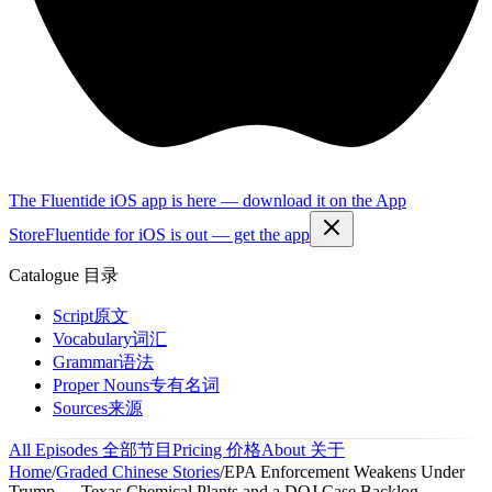
The Fluentide iOS app is here — download it on the App
Store
Fluentide for iOS is out — get the app
Catalogue
目录
Script
原文
Vocabulary
词汇
Grammar
语法
Proper Nouns
专有名词
Sources
来源
All Episodes
全部节目
Pricing
价格
About
关于
Home
/
Graded Chinese Stories
/
EPA Enforcement Weakens Under
Trump — Texas Chemical Plants and a DOJ Case Backlog