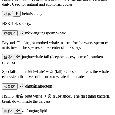
daily. Used for natural and economic cycles.
shèhuì
society
社会
HSK 1-4. society.
mǒxiāngjīng
sperm whale
抹香鲸
*
Beyond. The largest toothed whale, named for the waxy spermaceti
in its head. The species at the center of this story.
jīngluò
whale fall (deep-sea ecosystem of a sunken
鲸落
*
carcass)
Specialist term. 鲸 (whale) + 落 (fall). Glossed inline as the whole
ecosystem that lives off a sunken whale for decades.
dànbáizhì
protein
蛋白质
*
HSK 6. 蛋白 (egg white) + 质 (substance). The first thing bacteria
break down inside the carcass.
zhīfáng
fat; lipid
脂肪
*