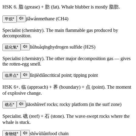
HSK 6. 脂 (grease) + 肪 (fat). Whale blubber is mostly 脂肪.
jiǎwán
methane (CH4)
甲烷
*
Specialist (chemistry). The main flammable gas produced by
decomposition.
liúhuàqīng
hydrogen sulfide (H2S)
硫化氢
*
Specialist (chemistry). The other major decomposition gas — gives
the rotten-egg smell.
línjièdiǎn
critical point; tipping point
临界点
*
HSK 6+. 临 (approach) + 界 (boundary) + 点 (point). The moment
of explosive change.
jiāoshí
reef rocks; rocky platform (in the surf zone)
礁石
*
Specialist. 礁 (reef) + 石 (stone). The wave-swept rocks where the
whale is stuck.
shíwùliàn
food chain
食物链
*