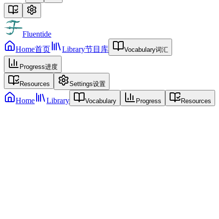
Fluentide
Home
首页
Library
节目库
Vocabulary
词汇
Progress
进度
Resources
Settings
设置
Home
Library
Vocabulary
Progress
Resources