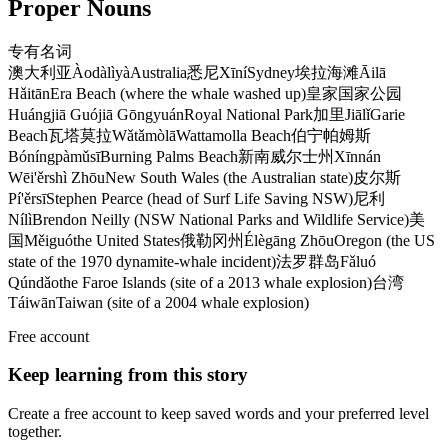
Proper Nouns
专有名词
澳大利亚
Àodàlìyà
Australia
悉尼
Xīní
Sydney
埃拉海滩
Āilā
Hǎitān
Era Beach (where the whale washed up)
皇家国家公园
Huángjiā Guójiā Gōngyuán
Royal National Park
加里
Jiālǐ
Garie
Beach
瓦塔莫拉
Wǎtǎmòlā
Wattamolla Beach
伯宁帕姆斯
Bóníngpàmǔsī
Burning Palms Beach
新南威尔士州
Xīnnán
Wēi'ěrshì Zhōu
New South Wales (the Australian state)
皮尔斯
Pí'ěrsī
Stephen Pearce (head of Surf Life Saving NSW)
尼利
Nílì
Brendon Neilly (NSW National Parks and Wildlife Service)
美
国
Měiguó
the United States
俄勒冈州
Élègāng Zhōu
Oregon (the US
state of the 1970 dynamite-whale incident)
法罗群岛
Fǎluó
Qúndǎo
the Faroe Islands (site of a 2013 whale explosion)
台湾
Táiwān
Taiwan (site of a 2004 whale explosion)
Free account
Keep learning from this story
Create a free account to keep saved words and your preferred level
together.