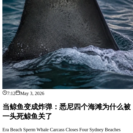
7:12
May 3, 2026
当
鲸
鱼
变
成
炸
弹
：
悉
尼
四
个
海
滩
为
什
么
被
一
头
死
鲸
鱼
关
了
Era Beach Sperm Whale Carcass Closes Four Sydney Beaches