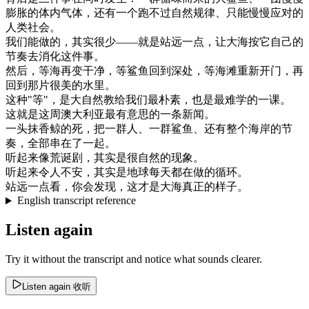
膨胀
的
体内
气体
，
还有
一个
跑
不过
自然
规律
、
只能
慢慢
应对
的
人类
社会
。
我们
能
做的
，
其实
很少
—
—
就是
站
远
一点
，
让
大海
按
它
自己
的
节奏
去
消化
这
件
事
。
然后
，
等
海
再
变
干净
，
等
鲨鱼
回到
深处
，
等
海滩
重新
开门
，
再
回到
那片
很美
的
水里
。
这种
"
等
"
，
是
大自然
教
给
我们
最
朴素
，
也是
最
难
学的
一课
。
这
就是
这
周
澳大利亚
最
有意思
的
一条
新闻
。
一头
抹香
鲸
的
死
，
把
一群人
、
一群
鲨鱼
、
还有
整个
海岸
的
节
奏
，
全部
串
在
了
一起
。
听起来
像
荒诞
剧
，
其实是
很
自然
的
现象
。
听起来
令人
不安
，
其实是
地球
每天
都在
做的
循环
。
站
远
一点
看
，
你会
发现
，
这
才是
大海
真正
的
样子
。
English transcript reference
Listen again
Try it without the transcript and notice what sounds clearer.
Listen again
收听