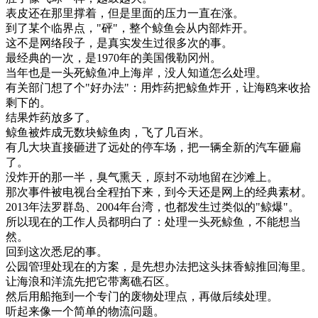
表皮
还
在
那里
撑
着
，
但是
里面
的
压力
一直在
涨
。
到了
某
个
临界
点
，
"
砰
"
，
整个
鲸鱼
会
从
内部
炸
开
。
这
不是
网络
段
子
，
是
真实
发生
过
很多
次
的
事
。
最
经典
的
一次
，
是
1970
年
的
美国
俄
勒
冈
州
。
当年
也是
一头
死
鲸鱼
冲
上
海岸
，
没
人
知道
怎么
处理
。
有关
部门
想了
个
"
好
办法
"
：
用
炸药
把
鲸鱼
炸
开
，
让
海鸥
来
收拾
剩下
的
。
结果
炸药
放
多
了
。
鲸鱼
被
炸成
无数
块
鲸鱼
肉
，
飞了
几百
米
。
有
几大块
直接
砸
进
了
远处
的
停车
场
，
把
一
辆
全新
的
汽车
砸
扁
了
。
没
炸
开
的
那
一半
，
臭气
熏
天
，
原封
不动
地
留在
沙滩
上
。
那
次
事件
被
电视
台
全程
拍下来
，
到
今天
还是
网上
的
经典
素材
。
2013
年
法
罗
群岛
、
2004
年
台湾
，
也
都
发生
过
类似
的
"
鲸
爆
"
。
所以
现在
的
工作
人员
都
明白
了
：
处理
一头
死
鲸鱼
，
不能
想
当
然
。
回到
这次
悉
尼
的
事
。
公园
管理
处
现在
的
方案
，
是
先
想
办法
把
这
头
抹香
鲸
推
回
海里
。
让
海浪
和
洋流
先把
它
带
离
礁石
区
。
然后
用船
拖到
一个
专门
的
废物
处理
点
，
再做
后
续
处理
。
听起来
像
一个
简单
的
物流
问题
。