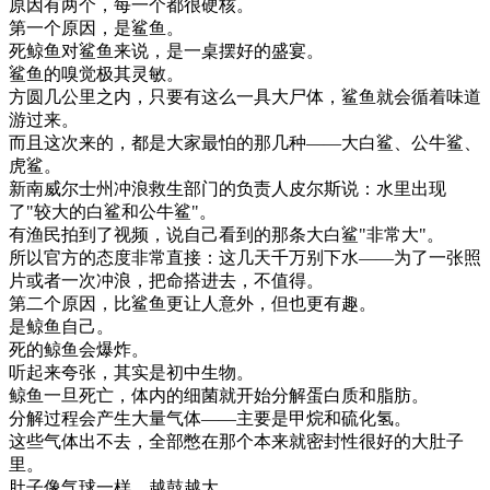
原因
有
两
个
，
每
一个
都很
硬
核
。
第
一个
原因
，
是
鲨鱼
。
死
鲸鱼
对
鲨鱼
来说
，
是
一桌
摆好
的
盛宴
。
鲨鱼
的
嗅觉
极其
灵敏
。
方圆
几
公里
之内
，
只要有
这么
一具
大
尸体
，
鲨鱼
就
会
循
着
味道
游
过来
。
而且
这次
来
的
，
都是
大家
最怕
的
那几
种
—
—
大白
鲨
、
公牛
鲨
、
虎鲨
。
新南
威
尔
士
州
冲浪
救生
部门
的
负责
人
皮
尔
斯
说
：
水里
出现
了
"
较大
的
白
鲨
和
公牛
鲨
"
。
有
渔民
拍
到了
视频
，
说
自己
看到
的
那
条
大白
鲨
"
非常
大
"
。
所以
官方
的
态度
非常
直接
：
这几天
千万
别
下水
—
—
为了
一张
照
片
或者
一次
冲浪
，
把
命
搭进去
，
不值得
。
第二个
原因
，
比
鲨鱼
更
让
人
意外
，
但
也
更
有趣
。
是
鲸鱼
自己
。
死
的
鲸鱼
会
爆炸
。
听起来
夸张
，
其实是
初中
生物
。
鲸鱼
一旦
死亡
，
体内
的
细菌
就
开始
分解
蛋白
质
和
脂肪
。
分解
过程
会
产生
大量
气体
—
—
主要是
甲烷
和
硫化
氢
。
这些
气体
出
不去
，
全部
憋
在
那个
本来
就
密封
性
很好
的
大
肚子
里
。
肚子
像
气球
一样
，
越
鼓
越
大
。