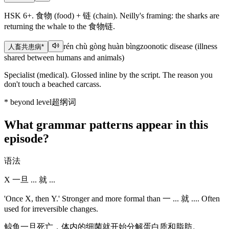
HSK 6+. 食物 (food) + 链 (chain). Neilly's framing: the sharks are
returning the whale to the 食物链.
rén chù gòng huàn bìng
zoonotic disease (illness
人畜共患病
*
shared between humans and animals)
Specialist (medical). Glossed inline by the script. The reason you
don't touch a beached carcass.
*
beyond level
超纲词
What grammar patterns appear in this
episode?
语法
X 一旦 ... 就 ...
'Once X, then Y.' Stronger and more formal than 一 ... 就 .... Often
used for irreversible changes.
鲸鱼一旦死亡，体内的细菌就开始分解蛋白质和脂肪。