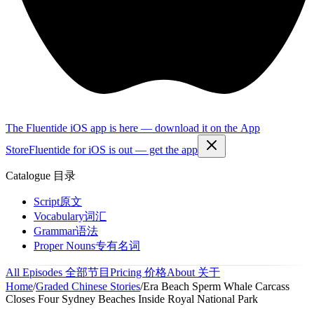
The Fluentide iOS app is here — download it on the App
Store
Fluentide for iOS is out — get the app
Catalogue
目录
Script
原文
Vocabulary
词汇
Grammar
语法
Proper Nouns
专有名词
All Episodes
全部节目
Pricing
价格
About
关于
Home
/
Graded Chinese Stories
/
Era Beach Sperm Whale Carcass
Closes Four Sydney Beaches Inside Royal National Park