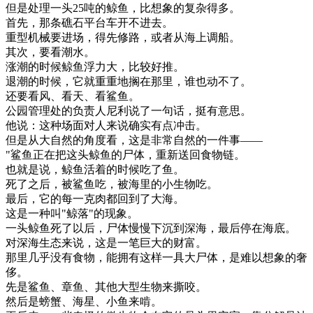
但是
处理
一头
25
吨
的
鲸鱼
，
比
想象
的
复杂
得
多
。
首先
，
那
条
礁石
平台
车
开
不进去
。
重型
机械
要
进
场
，
得
先
修路
，
或者
从
海上
调
船
。
其次
，
要
看
潮水
。
涨潮
的
时候
鲸鱼
浮力
大
，
比较
好
推
。
退潮
的
时候
，
它
就
重重
地
搁在
那里
，
谁
也
动
不了
。
还
要
看
风
、
看天
、
看
鲨鱼
。
公园
管理
处的
负责
人
尼
利
说
了
一句
话
，
挺
有意思
。
他
说
：
这种
场面
对
人
来说
确实
有点
冲击
。
但是
从
大自然
的
角度
看
，
这
是
非常
自然
的
一件事
—
—
"
鲨鱼
正在
把
这
头
鲸鱼
的
尸体
，
重新
送
回
食物
链
。
也就是说
，
鲸鱼
活着
的
时候
吃了
鱼
。
死了
之后
，
被
鲨鱼
吃
，
被
海里
的
小
生物
吃
。
最后
，
它的
每一
克
肉
都
回到
了
大海
。
这
是
一种
叫
"
鲸
落
"
的
现象
。
一头
鲸鱼
死了
以后
，
尸体
慢慢
下沉
到
深海
，
最后
停在
海底
。
对
深海
生态
来说
，
这
是
一
笔
巨大
的
财富
。
那里
几乎
没有
食物
，
能
拥有
这样
一具
大
尸体
，
是
难以
想象
的
奢
侈
。
先是
鲨鱼
、
章鱼
、
其他
大型
生物
来
撕
咬
。
然后
是
螃蟹
、
海星
、
小
鱼
来
啃
。