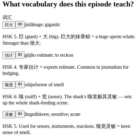
What vocabulary does this episode teach?
词汇
jùdà
huge; gigantic
巨大
HSK 5. 巨 (giant) + 大 (big). 巨大的抹香鲸 = a huge sperm whale.
Stronger than 很大.
gūjì
to estimate; to reckon
估计
HSK 4. 专家估计 = experts estimate. Common in journalism for
hedging.
xiùjué
sense of smell
嗅觉
HSK 6. 嗅 (sniff) + 觉 (sense). The shark's 嗅觉极其灵敏 — sets
up the whole shark-feeding scene.
língmǐn
keen; sensitive; acute
灵敏
HSK 5. Used for senses, instruments, reactions. 嗅觉灵敏 = keen
sense of smell.