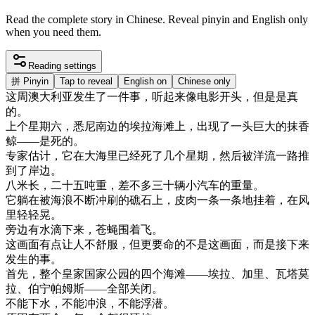
Read the complete story in Chinese. Reveal pinyin and English only
when you need them.
Reading settings
拼
Pinyin
Tap to reveal
English on
Chinese only
这
周
澳大利亚
发生
了
一件事
，
听起来
像
电影
开头
，
但是
是
真
的
。
上个
星期六
，
悉
尼
南边
的
埃
拉
海滩
上
，
出现
了
一头
巨大
的
抹香
鲸
—
—
是
死
的
。
专家
估计
，
它
在
大
海里
已经
死了
几个
星期
，
然后
被
洋流
一路
推
到了
岸边
。
八
米
长
，
二
十五
吨
重
，
差不多
三十
辆
小
汽车
的
重量
。
它
躺在
被
海浪
不断
冲
刷
的
礁石
上
，
皮肉
一条
一条
地
挂
着
，
在
风
里
轻轻
晃
。
旁边
有
水滴
下来
，
苍蝇
围
着
飞
。
这
画面
有点
让
人
不
舒服
，
但
更
要命
的
不是
这
画面
，
而是
接
下来
发生
的
事
。
首先
，
整个
皇家
国家
公园
的
四
个
海滩
—
—
埃
拉
、
加里
、
瓦
塔
莫
拉
、
伯
宁
帕
姆
斯
—
—
全部
关闭
。
不能
下水
，
不能
冲浪
，
不能
浮
潜
。