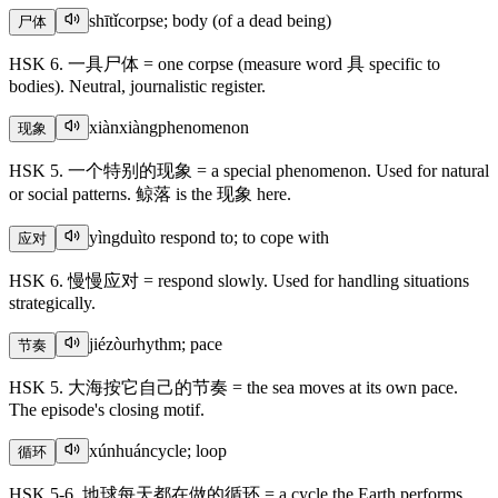
shītǐ
corpse; body (of a dead being)
尸体
HSK 6. 一具尸体 = one corpse (measure word 具 specific to
bodies). Neutral, journalistic register.
xiànxiàng
phenomenon
现象
HSK 5. 一个特别的现象 = a special phenomenon. Used for natural
or social patterns. 鲸落 is the 现象 here.
yìngduì
to respond to; to cope with
应对
HSK 6. 慢慢应对 = respond slowly. Used for handling situations
strategically.
jiézòu
rhythm; pace
节奏
HSK 5. 大海按它自己的节奏 = the sea moves at its own pace.
The episode's closing motif.
xúnhuán
cycle; loop
循环
HSK 5-6. 地球每天都在做的循环 = a cycle the Earth performs