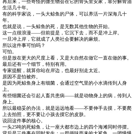
再
后来
，
一些
奇怪
的
微生物
会
在
它的
骨头
里
安家
，
靠
分解
骨
油
生活
几十年
。
有
的
科学
家
说
，
一头
大
鲸鱼
的
尸体
，
可以
养活
一片
深海
几十
年
。
也就是说
，
一头
鲸鱼
的
死
，
是
无数
其他
生物
的
开始
。
这
一点
很
浪漫
—
—
但
前提
是
，
它
沉下去
，
而不是
冲
上岸
。
一旦
冲
上岸
，
它
就
成了
人类
社会
要
解决
的
麻烦
。
所以
这
件
事
可怕
吗
？
可怕
。
但是
放在
更大
的
尺度
上
看
，
又是
大自然
在做
它
一直在
做的
事
。
最后
还有
一个
细节
，
特别
有用
。
专家
提醒
，
就算
你
站在
岸边
，
也
最好
别
走
太近
。
原因
不是
怕
被
炸
。
是
因为
死
鲸鱼
身上
有
细菌
，
会
通过
空气
里
的
小
水滴
传
到
人
身
上
。
有些
细菌
还
会
引起
人畜
共
患病
—
—
就是
动物
身上
的
病
，
传
到
人
身上
。
所以
最
稳妥
的
办法
，
就是
远远
地
看
—
—
不要
伸手
去
摸
，
不要
爬
上去
拍照
，
更
不要
让
小孩
去
摸
它的
皮肤
。
说
回
这
件
事
的
核心
。
一头
25
吨
的
死
鲸鱼
，
让
一座
大都市
边
上
的
四
个
海滩
同时
停
摆
。
背后
是
三
件
事
在
同时
发生
：
一群
循
味
而来
的
大
鲨鱼
、
一团
慢慢