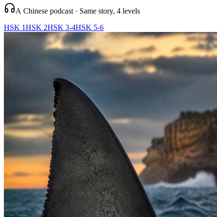
A Chinese podcast · Same story, 4 levels
HSK 1
HSK 2
HSK 3-4
HSK 5-6